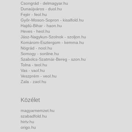
Csongrád - delmagyar.hu
Dunaújváros - duol.hu
Fejér - feol.hu
Győr-Moson-Sopron - kisalfold.hu
Hajdú-Bihar - haon.hu
Heves - heol.hu
Jász-Nagykun-Szolnok - szoljon.hu
Komárom-Esztergom - kemma.hu
Nógrád - nool.hu
Somogy - sonline.hu
Szabolcs-Szatmár-Bereg - szon.hu
Tolna - teol.hu
Vas - vaol.hu
Veszprém - veol.hu
Zala - zaol.hu
Közélet
magyarnemzet.hu
szabadfold.hu
hirtv.hu
origo.hu