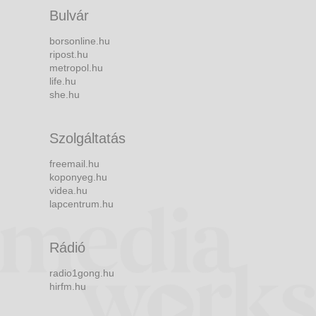
Bulvár
borsonline.hu
ripost.hu
metropol.hu
life.hu
she.hu
Szolgáltatás
freemail.hu
koponyeg.hu
videa.hu
lapcentrum.hu
Rádió
radio1gong.hu
hirfm.hu