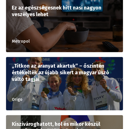
Ez az egészségesnek hitt nasi nagyon
veszélyes lehet
Metropol
„Titkon az aranyat akartuk” – őszintén
értékelték az újabb sikert a magyar úszó
váltó tagjai
Origo
Kiszivároghatott, hol és mikor készül