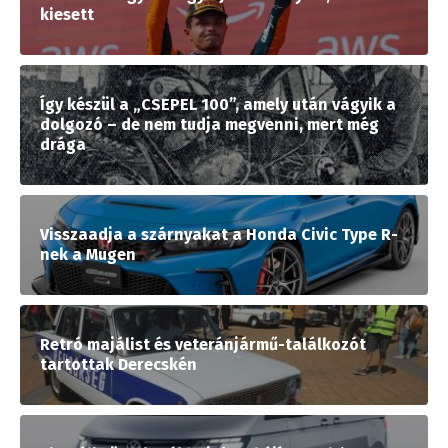
kiesett
Így készül a „CSEPEL 100”, amely után vágyik a
dolgozó – de nem tudja megvenni, mert még
drága
Visszaadja a szárnyakat a Honda Civic Type R-
nek a Mugen
Retró majálist és veteránjármű-találkozót
tartottak Derecskén