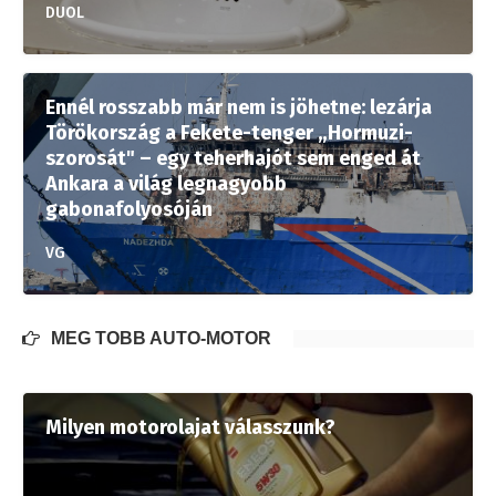
DUOL
Ennél rosszabb már nem is jöhetne: lezárja
Törökország a Fekete-tenger „Hormuzi-
szorosát" – egy teherhajót sem enged át
Ankara a világ legnagyobb
gabonafolyosóján
VG
MÉG TÖBB AUTÓ-MOTOR
Milyen motorolajat válasszunk?