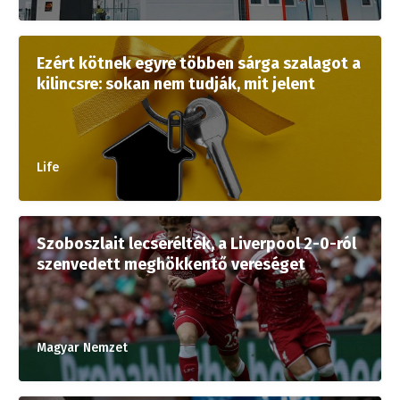
Ezért kötnek egyre többen sárga szalagot a
kilincsre: sokan nem tudják, mit jelent
Life
Szoboszlait lecserélték, a Liverpool 2-0-ról
szenvedett meghökkentő vereséget
Magyar Nemzet