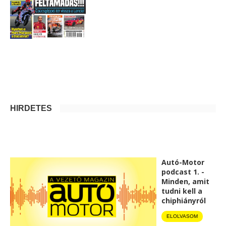
HIRDETÉS
Autó-Motor
podcast 1. -
Minden, amit
tudni kell a
chiphiányról
ELOLVASOM