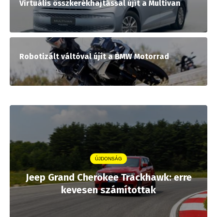
Virtuális összkerékhajtással újít a Multivan
Robotizált váltóval újít a BMW Motorrad
ÚJDONSÁG
Jeep Grand Cherokee Trackhawk: erre
kevesen számítottak