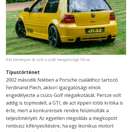
Két kéményen át szól a szűk hengerszögű V6-os
Típustörténet
2002 második felében a Porsche családhoz tartozó
Ferdinand Piech, akkori igazgatósági elnök
engedélyezte a csúcs-Golf megalkotását. Persze volt
addig is topmodell, a GTI, de azt éppen több kritika is
érte, mert a konkurensek rendre felülmúlták a
teljesítményét. Az egyetlen megoldás a megkopott
nimbusz kifényesítésére, ha egy ikonikus motort