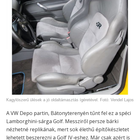
Kagylószerű ülések a jó oldaltámasztás ígéretével. Fotó: Vendel Lajos
A VW Depo partin, Bátonyterenyén tűnt fel ez a spéci
Lamborghini-sárga Golf. Messziről persze bárki
nézhetné replikának, mert sok élethű építőkészletet
lehetett beszerezni a Golf IV-eshez. Már csak azért is