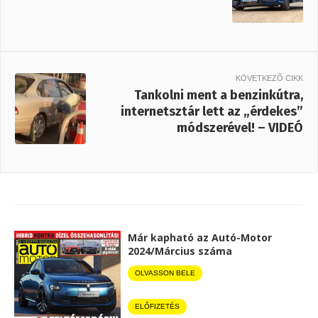
KÖVETKEZŐ CIKK
Tankolni ment a benzinkútra,
internetsztár lett az „érdekes”
módszerével! – VIDEÓ
Már kapható az Autó-Motor
2024/Március száma
OLVASSON BELE
ELŐFIZETÉS