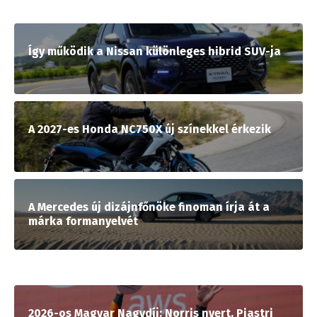
Így működik a Nissan különleges hibrid SUV-ja
A 2027-es Honda NC750X új színekkel érkezik
A Mercedes új dizájnfőnöke finoman írja át a
márka formanyelvét
2026-os Magyar Nagydíj: Norris nyert, Piastri