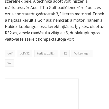
szerelnek bele. A technika adott volt, hiszen a
márkatestvér Audi TT a Golf padlólemezére épült, és
ezt a sportautót gyártották 3,2 literes motorral. Ennek
a hajtása került a Golf alá: nemcsak a motor, hanem a
Haldex-kuplungos összkerékhajtás is. Így készült el az
R32-es, amely ráadásul a világ első, duplakuplungos
váltóval felszerelt kompaktautója volt!
golf
golf r32
kertész zoltán
r32
Volkswagen
vw