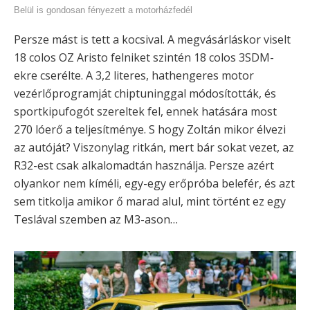
Belül is gondosan fényezett a motorházfedél
Persze mást is tett a kocsival. A megvásárláskor viselt
18 colos OZ Aristo felniket szintén 18 colos 3SDM-
ekre cserélte. A 3,2 literes, hathengeres motor
vezérlőprogramját chiptuninggal módosították, és
sportkipufogót szereltek fel, ennek hatására most
270 lóerő a teljesítménye. S hogy Zoltán mikor élvezi
az autóját? Viszonylag ritkán, mert bár sokat vezet, az
R32-est csak alkalomadtán használja. Persze azért
olyankor nem kíméli, egy-egy erőpróba belefér, és azt
sem titkolja amikor ő marad alul, mint történt ez egy
Teslával szemben az M3-ason…