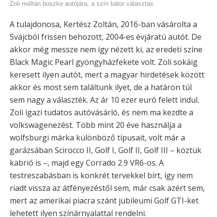
Zoli méltán büszke autójára, a szín bátor választás
A tulajdonosa, Kertész Zoltán, 2016-ban vásárolta a
Svájcból frissen behozott, 2004-es évjáratú autót. De
akkor még messze nem így nézett ki, az eredeti színe
Black Magic Pearl gyöngyházfekete volt. Zoli sokáig
keresett ilyen autót, mert a magyar hirdetések között
akkor és most sem találtunk ilyet, de a határon túl
sem nagy a választék. Az ár 10 ezer euró felett indul.
Zoli igazi tudatos autóvásárló, és nem ma kezdte a
volkswagenezést. Több mint 20 éve használja a
wolfsburgi márka különböző típusait, volt már a
garázsában Scirocco II, Golf I, Golf II, Golf III – köztük
kabrió is –, majd egy Corrado 2.9 VR6-os. A
testreszabásban is konkrét tervekkel bírt, így nem
riadt vissza az átfényezéstől sem, már csak azért sem,
mert az amerikai piacra szánt jubileumi Golf GTI-ket
lehetett ilyen színárnyalattal rendelni.