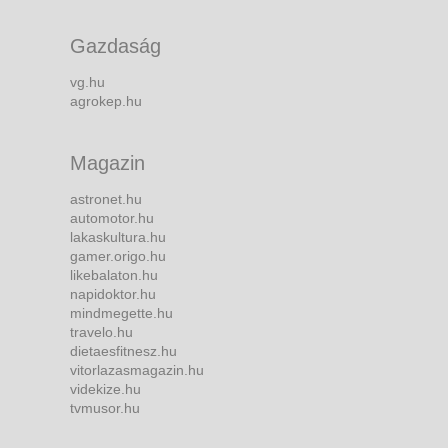
Gazdaság
vg.hu
agrokep.hu
Magazin
astronet.hu
automotor.hu
lakaskultura.hu
gamer.origo.hu
likebalaton.hu
napidoktor.hu
mindmegette.hu
travelo.hu
dietaesfitnesz.hu
vitorlazasmagazin.hu
videkize.hu
tvmusor.hu