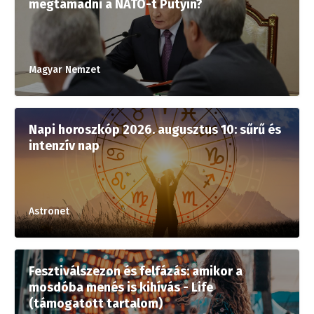
megtámadni a NATO-t Putyin?
Magyar Nemzet
Napi horoszkóp 2026. augusztus 10: sűrű és
intenzív nap
Astronet
Fesztiválszezon és felfázás: amikor a
mosdóba menés is kihívás - Life
(támogatott tartalom)