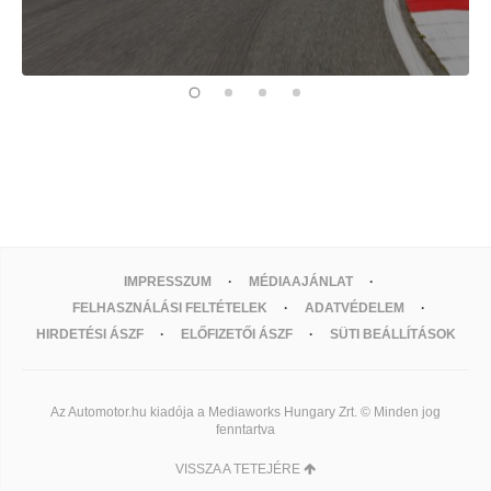
IMPRESSZUM
MÉDIAAJÁNLAT
FELHASZNÁLÁSI FELTÉTELEK
ADATVÉDELEM
HIRDETÉSI ÁSZF
ELŐFIZETŐI ÁSZF
SÜTI BEÁLLÍTÁSOK
Az Automotor.hu kiadója a Mediaworks Hungary Zrt. © Minden jog
fenntartva
VISSZA A TETEJÉRE