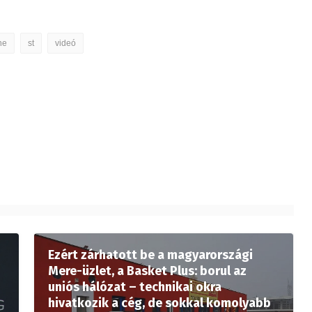
ne
st
videó
Ezért zárhatott be a magyarországi
Mere-üzlet, a Basket Plus: borul az
uniós hálózat – technikai okra
hivatkozik a cég, de sokkal komolyabb