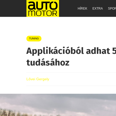
HÍREK
EXTRA
SPO
TUNING
Applikációból adhat 5
tudásához
Lővei Gergely