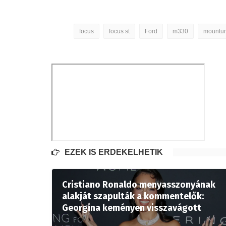
focus
focus st
Ford
m330
mountu
EZEK IS ÉRDEKELHETIK
Cristiano Ronaldo menyasszonyának
alakját szapulták a kommentelők:
Georgina keményen visszavágott