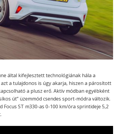
 által kifejlesztett technológiának hála a
azt a tulajdonos is úgy akarja, hiszen a párosított
 kapcsolható a plusz erő. Aktív módban egyébként
„síkos út” üzemmód csendes sport-módra változik.
d Focus ST m330-as 0-100 km/óra sprintideje 5,2
.