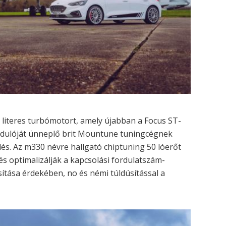
3 literes turbómotort, amely újabban a Focus ST-
fordulóját ünneplő brit Mountune tuningcégnek
és. Az m330 névre hallgató chiptuning 50 lóerőt
és optimalizálják a kapcsolási fordulatszám-
sítása érdekében, no és némi túldúsítással a