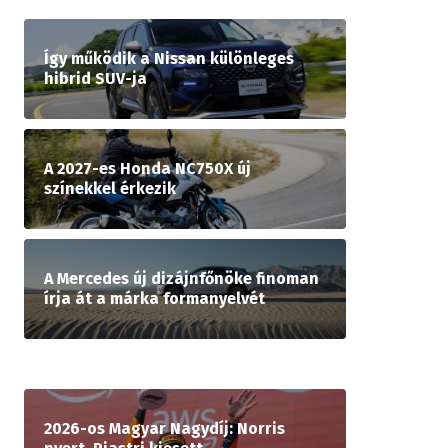
Így működik a Nissan különleges
hibrid SUV-ja
A 2027-es Honda NC750X új
színekkel érkezik
A Mercedes új dizájnfőnöke finoman
írja át a márka formanyelvét
2026-os Magyar Nagydíj: Norris