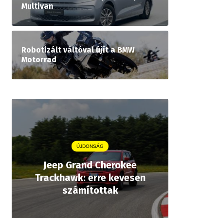
Multivan
Robotizált váltóval újít a BMW
Motorrad
ÚJDONSÁG
Jeep Grand Cherokee
Aston
Trackhawk: erre kevesen
kiforrot
számítottak