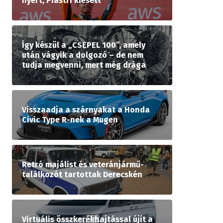
nyert, Piastri kiesett
Így készül a „CSEPEL 100”, amely
után vágyik a dolgozó – de nem
tudja megvenni, mert még drága
Visszaadja a szárnyakat a Honda
Civic Type R-nek a Mugen
Retró majálist és veteránjármű-
találkozót tartottak Derecskén
Virtuális összkerékhajtással újít a