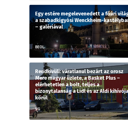
Egy estére megelevenedett a főúri vilá
a szabadkígyósi Wenckheim-kastélyba
– galériával
BEOL
Rendkívüli: váratlanul bezárt az orosz
Mere magyar üzlete, a Basket Plus –
elérhetetlen a bolt, teljes a
bizonytalanság a Lidl és az Aldi kihívój
körül
VG