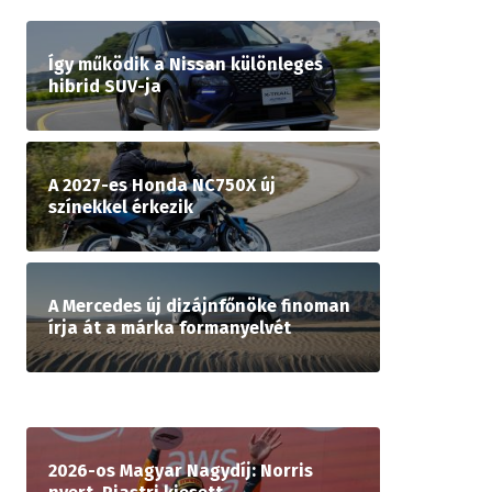
Így működik a Nissan különleges
hibrid SUV-ja
A 2027-es Honda NC750X új
színekkel érkezik
A Mercedes új dizájnfőnöke finoman
írja át a márka formanyelvét
2026-os Magyar Nagydíj: Norris