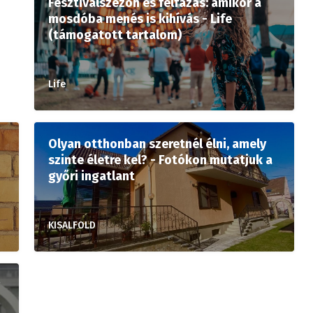
Fesztiválszezon és felfázás: amikor a
mosdóba menés is kihívás - Life
(támogatott tartalom)
Life
Olyan otthonban szeretnél élni, amely
szinte életre kel? - Fotókon mutatjuk a
győri ingatlant
KISALFOLD