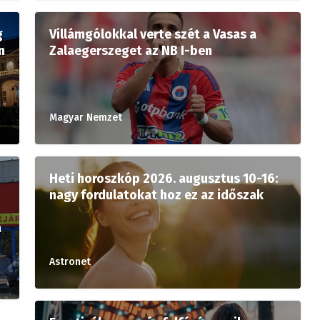
g
Villámgólokkal verte szét a Vasas a
n
Zalaegerszeget az NB I-ben
Magyar Nemzet
Heti horoszkóp 2026. augusztus 10-16:
nagy fordulatokat hoz ez az időszak
a
Astronet