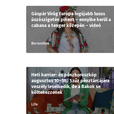
Gáspár Virág Európa legújabb luxus
úszószigetén pihent – ennyibe kerül a
cabana a tenger közepén – videó
Borsonline
Heti karrier- és pénzhoroszkóp
augusztus 10–16.: Szűz pénztárcájára
veszély leselkedik, de a Bakok se
költekezzenek
Life