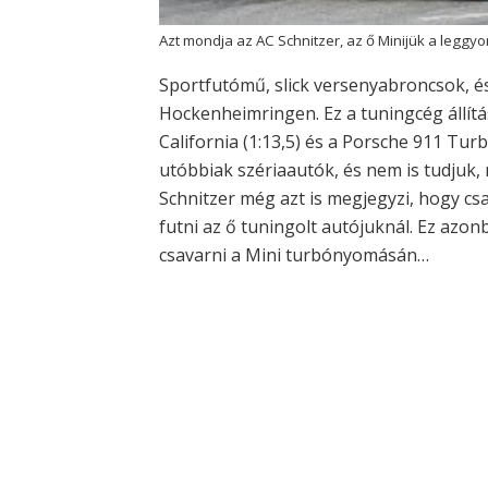
Azt mondja az AC Schnitzer, az ő Minijük a leggy
Sportfutómű, slick versenyabroncsok, és
Hockenheimringen. Ez a tuningcég állítá
California (1:13,5) és a Porsche 911 Tur
utóbbiak szériaautók, és nem is tudjuk,
Schnitzer még azt is megjegyzi, hogy cs
futni az ő tuningolt autójuknál. Ez azon
csavarni a Mini turbónyomásán…