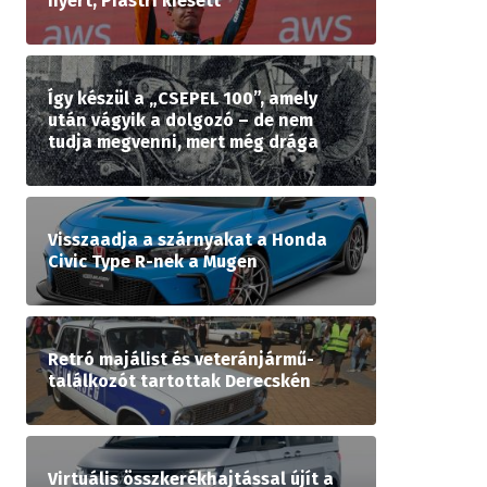
nyert, Piastri kiesett
Így készül a „CSEPEL 100”, amely
után vágyik a dolgozó – de nem
tudja megvenni, mert még drága
Visszaadja a szárnyakat a Honda
Civic Type R-nek a Mugen
Retró majálist és veteránjármű-
találkozót tartottak Derecskén
Virtuális összkerékhajtással újít a