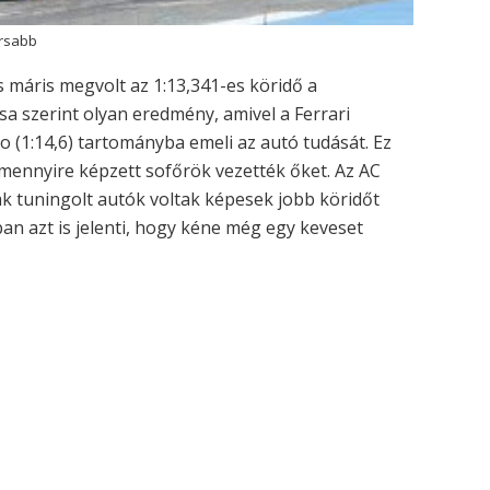
orsabb
 máris megvolt az 1:13,341-es köridő a
sa szerint olyan eredmény, amivel a Ferrari
bo (1:14,6) tartományba emeli az autó tudását. Ez
 mennyire képzett sofőrök vezették őket. Az AC
ak tuningolt autók voltak képesek jobb köridőt
ban azt is jelenti, hogy kéne még egy keveset