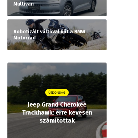
Multivan
Robotizált váltóval újít a BMW
Motorrad
ÚJDONSÁG
Jeep Grand Cherokee
Aston
Trackhawk: erre kevesen
kiforrot
számítottak