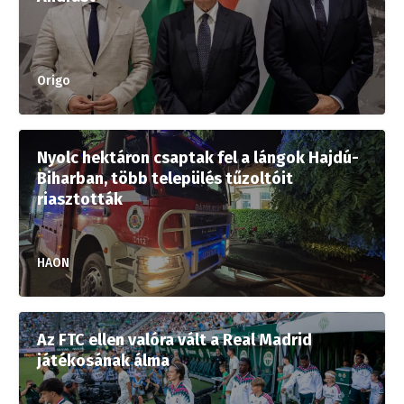
Origo
Nyolc hektáron csaptak fel a lángok Hajdú-
Biharban, több település tűzoltóit
riasztották
HAON
Az FTC ellen valóra vált a Real Madrid
játékosának álma