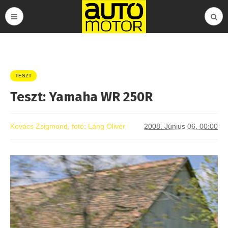
TESZT
Teszt: Yamaha WR 250R
Kovács Zsigmond, fotó: Láng Olivér
2008. Június 06. 00:00