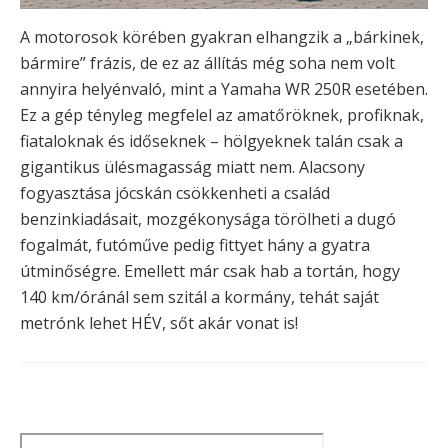
A motorosok körében gyakran elhangzik a „bárkinek,
bármire” frázis, de ez az állítás még soha nem volt
annyira helyénvaló, mint a Yamaha WR 250R esetében.
Ez a gép tényleg megfelel az amatőröknek, profiknak,
fiataloknak és időseknek – hölgyeknek talán csak a
gigantikus ülésmagasság miatt nem. Alacsony
fogyasztása jócskán csökkenheti a család
benzinkiadásait, mozgékonysága törölheti a dugó
fogalmát, futóműve pedig fittyet hány a gyatra
útminőségre. Emellett már csak hab a tortán, hogy
140 km/óránál sem szitál a kormány, tehát saját
metrónk lehet HÉV, sőt akár vonat is!