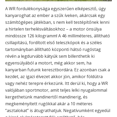
A WR fordulékonysága egyszerűen elképesztő, úgy
kanyaroghat az ember a szűk íveken, akárcsak egy
számítógépes játékban, s nem kell testépítőnek lenni
a hirtelen terhelésváltásokhoz – a motor önsúlya
mindössze 126 kilogramm! A 46 milliméteres, állítható
csillapítású, fordított első teleszkópok és a széles
tartományban állítható központi hátsó rugóstag
révén a legdurvább kátyúk sem billenthetik ki
egyensúlyából a motort, még akkor sem, ha
kanyarban futunk keresztbordára. Ez azonban csak a
kezdet, az igazi élvezet akkor jön, amikor földútra
vagy nehéz terepre érkezünk. Itt derül ki, hogy a WR
valójában sportmotor, amit teljes lelki nyugalommal
kergethetünk mandinertől mandinerig, és
megkeményített rugókkal akár a 10 méteres
“asztalokat” is átugrathatjuk. Negatívumként egyedül