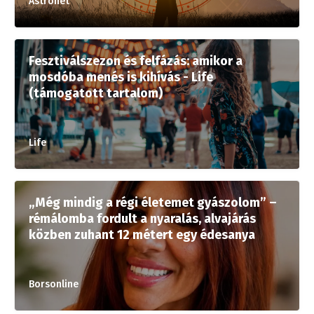
Astronet
Fesztiválszezon és felfázás: amikor a
mosdóba menés is kihívás - Life
(támogatott tartalom)
Life
„Még mindig a régi életemet gyászolom” –
rémálomba fordult a nyaralás, alvajárás
közben zuhant 12 métert egy édesanya
Borsonline