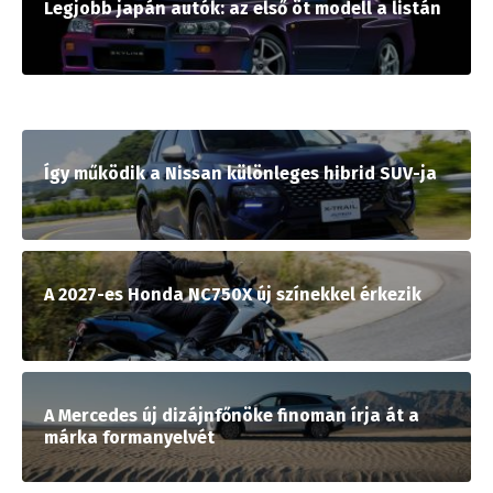
Legjobb japán autók: az első öt modell a listán
Így működik a Nissan különleges hibrid SUV-ja
A 2027-es Honda NC750X új színekkel érkezik
A Mercedes új dizájnfőnöke finoman írja át a
márka formanyelvét