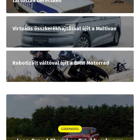
tartottak Derecskén
Virtuális összkerékhajtással újít a Multivan
Robotizált váltóval újít a BMW Motorrad
ÚJDONSÁG