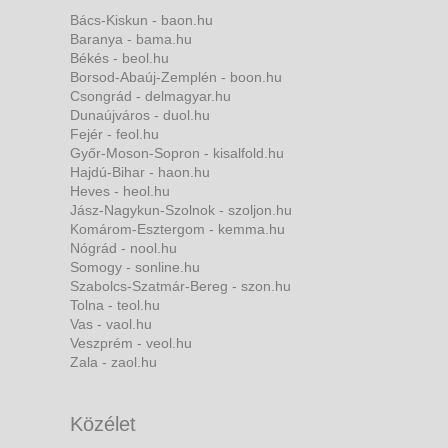
Bács-Kiskun - baon.hu
Baranya - bama.hu
Békés - beol.hu
Borsod-Abaúj-Zemplén - boon.hu
Csongrád - delmagyar.hu
Dunaújváros - duol.hu
Fejér - feol.hu
Győr-Moson-Sopron - kisalfold.hu
Hajdú-Bihar - haon.hu
Heves - heol.hu
Jász-Nagykun-Szolnok - szoljon.hu
Komárom-Esztergom - kemma.hu
Nógrád - nool.hu
Somogy - sonline.hu
Szabolcs-Szatmár-Bereg - szon.hu
Tolna - teol.hu
Vas - vaol.hu
Veszprém - veol.hu
Zala - zaol.hu
Közélet