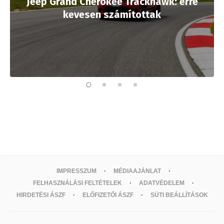
Jeep Grand Cherokee Trackhawk: erre
kevesen számítottak
IMPRESSZUM
MÉDIAAJÁNLAT
FELHASZNÁLÁSI FELTÉTELEK
ADATVÉDELEM
HIRDETÉSI ÁSZF
ELŐFIZETŐI ÁSZF
SÜTI BEÁLLÍTÁSOK