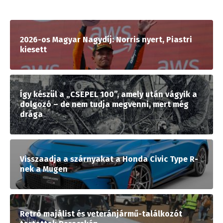
2026-os Magyar Nagydíj: Norris nyert, Piastri
kiesett
Így készül a „CSEPEL 100”, amely után vágyik a
dolgozó – de nem tudja megvenni, mert még
drága
Visszaadja a szárnyakat a Honda Civic Type R-
nek a Mugen
Retró majálist és veteránjármű-találkozót