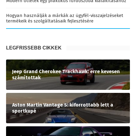
Modern ötletek egy praktikus fürdőszoba kialakításához
Hogyan használják a márkák az ügyfél-visszajelzéseket
termékeik és szolgáltatásaik fejlesztésére
LEGFRISSEBB CIKKEK
Jeep Grand Cherokee Trackhawk: erre kevesen
számítottak
Aston Martin Vantage S: kiforrottabb lett a
sportkupé