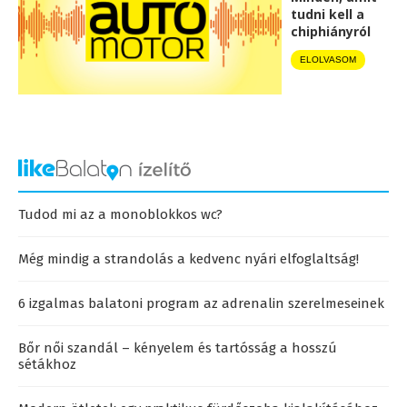
tudni kell a
chiphiányról
ELOLVASOM
Tudod mi az a monoblokkos wc?
Még mindig a strandolás a kedvenc nyári elfoglaltság!
6 izgalmas balatoni program az adrenalin szerelmeseinek
Bőr női szandál – kényelem és tartósság a hosszú
sétákhoz