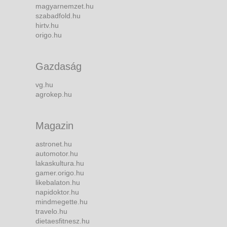
magyarnemzet.hu
szabadfold.hu
hirtv.hu
origo.hu
Gazdaság
vg.hu
agrokep.hu
Magazin
astronet.hu
automotor.hu
lakaskultura.hu
gamer.origo.hu
likebalaton.hu
napidoktor.hu
mindmegette.hu
travelo.hu
dietaesfitnesz.hu