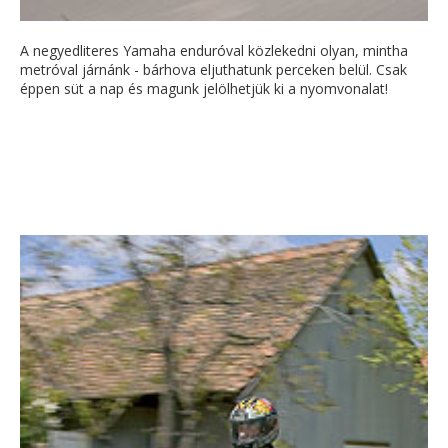
A negyedliteres Yamaha enduróval közlekedni olyan, mintha
metróval járnánk - bárhova eljuthatunk perceken belül. Csak
éppen süt a nap és magunk jelölhetjük ki a nyomvonalat!