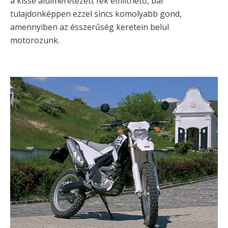
a kissé alulméretezett fék említhető, bár
tulajdonképpen ezzel sincs komolyabb gond,
amennyiben az ésszerűség keretein belül
motorozunk.