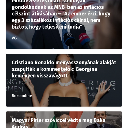
euróbevezetés miatt komolyan
gondolkodnak az MNB-ben az inflációs
célszint átírásában – "Az ember érzi, hogy
egy 3 százalékos inflációs célnál, nem
biztos, hogy teljesíteni tudja"
VG
Cristiano Ronaldo menyasszonyának alakját
szapulták a kommentelők: Georgina
keményen visszavágott
Borsonline
Magyar Péter szóviccel védte meg Baka
Andrást