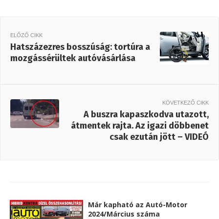
ELŐZŐ CIKK
Hatszázezres bosszúság: tortúra a
mozgássérültek autóvásárlása
KÖVETKEZŐ CIKK
A buszra kapaszkodva utazott,
átmentek rajta. Az igazi döbbenet
csak ezután jött – VIDEÓ
Már kapható az Autó-Motor
2024/Március száma