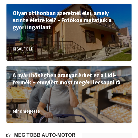
Olyan otthonban szeretnél élni, amely
szinte életre kel? - Fotókon mutatjuk a
győri ingatlant
KISALFOLD
A nyári hőségben aranyat érhet ez a Lidl-
termék – ennyiért most megéri lecsapni rá
Mindmegette
MÉG TÖBB AUTÓ-MOTOR