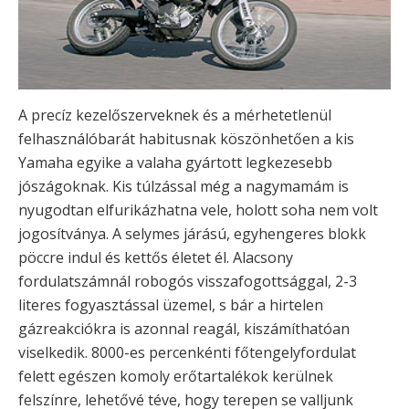
A precíz kezelőszerveknek és a mérhetetlenül
felhasználóbarát habitusnak köszönhetően a kis
Yamaha egyike a valaha gyártott legkezesebb
jószágoknak. Kis túlzással még a nagymamám is
nyugodtan elfurikázhatna vele, holott soha nem volt
jogosítványa. A selymes járású, egyhengeres blokk
pöccre indul és kettős életet él. Alacsony
fordulatszámnál robogós visszafogottsággal, 2-3
literes fogyasztással üzemel, s bár a hirtelen
gázreakciókra is azonnal reagál, kiszámíthatóan
viselkedik. 8000-es percenkénti főtengelyfordulat
felett egészen komoly erőtartalékok kerülnek
felszínre, lehetővé téve, hogy terepen se valljunk