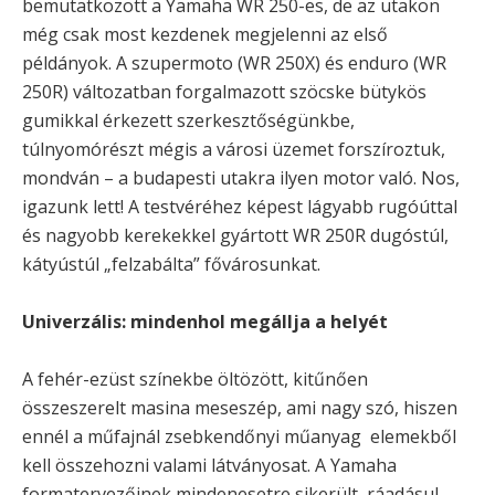
bemutatkozott a Yamaha WR 250-es, de az utakon
még csak most kezdenek megjelenni az első
példányok. A szupermoto (WR 250X) és enduro (WR
250R) változatban forgalmazott szöcske bütykös
gumikkal érkezett szerkesztőségünkbe,
túlnyomórészt mégis a városi üzemet forszíroztuk,
mondván – a budapesti utakra ilyen motor való. Nos,
igazunk lett! A testvéréhez képest lágyabb rugóúttal
és nagyobb kerekekkel gyártott WR 250R dugóstúl,
kátyústúl „felzabálta” fővárosunkat.
Univerzális: mindenhol megállja a helyét
A fehér-ezüst színekbe öltözött, kitűnően
összeszerelt masina meseszép, ami nagy szó, hiszen
ennél a műfajnál zsebkendőnyi műanyag elemekből
kell összehozni valami látványosat. A Yamaha
formatervezőinek mindenesetre sikerült, ráadásul