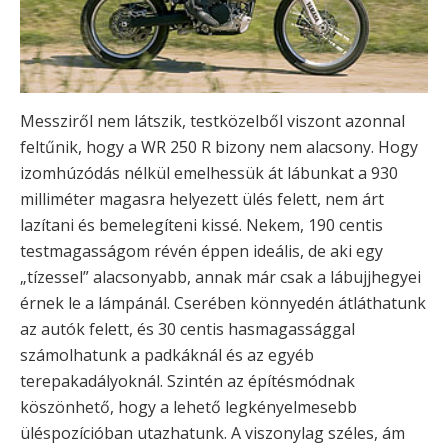
Messziről nem látszik, testközelből viszont azonnal
feltűnik, hogy a WR 250 R bizony nem alacsony. Hogy
izomhúzódás nélkül emelhessük át lábunkat a 930
milliméter magasra helyezett ülés felett, nem árt
lazítani és bemelegíteni kissé. Nekem, 190 centis
testmagasságom révén éppen ideális, de aki egy
„tízessel” alacsonyabb, annak már csak a lábujjhegyei
érnek le a lámpánál. Cserében könnyedén átláthatunk
az autók felett, és 30 centis hasmagassággal
számolhatunk a padkáknál és az egyéb
terepakadályoknál. Szintén az építésmódnak
köszönhető, hogy a lehető legkényelmesebb
üléspozícióban utazhatunk. A viszonylag széles, ám