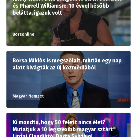
és Pharrell Williamsre: 10 évvel később
belátta, igazuk volt
Borsonline
Borsa Miklós is megszólalt, miután egy nap
alatt kivágták az új közmédiából
Magyar Nemzet
Ki mondta, hogy 50 felett nincs élet?
Mutatjuk a 10 legszexibb magyar sztárt
Liptai Claudiától Barta Sylviáig!