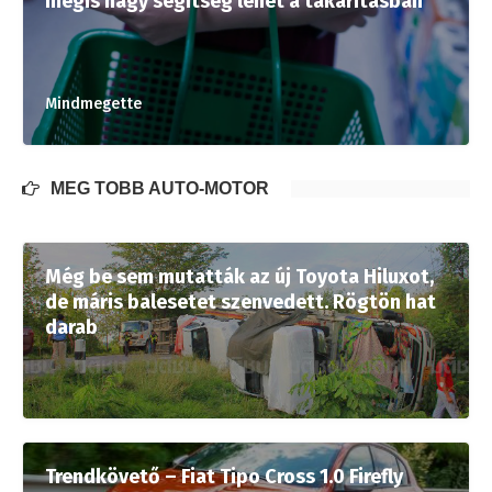
mégis nagy segítség lehet a takarításban
Mindmegette
MÉG TÖBB AUTÓ-MOTOR
Még be sem mutatták az új Toyota Hiluxot,
de máris balesetet szenvedett. Rögtön hat
darab
Trendkövető – Fiat Tipo Cross 1.0 Firefly