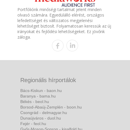
Portfóliónk minőségi tartalmat jelent minden
olvasó számára. Egyedülálló elérést, országos
lefedettséget és változatos megjelenési
lehetőséget biztosít. Folyamatosan keressük az új
irányokat és fejlődési lehetőségeket. Ez jövőnk
záloga.
Regionális hírportálok
Bács-Kiskun - baon.hu
Baranya - bama.hu
Békés - beol.hu
Borsod-Abaúj-Zemplén - boon.hu
Csongrád - delmagyar.hu
Dunaújváros - duol.hu
Fejér - feol.hu
Győr-Moson-Sopron - kisalfold.hu