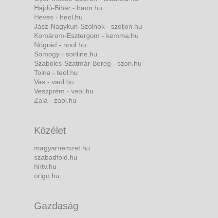
Hajdú-Bihar - haon.hu
Heves - heol.hu
Jász-Nagykun-Szolnok - szoljon.hu
Komárom-Esztergom - kemma.hu
Nógrád - nool.hu
Somogy - sonline.hu
Szabolcs-Szatmár-Bereg - szon.hu
Tolna - teol.hu
Vas - vaol.hu
Veszprém - veol.hu
Zala - zaol.hu
Közélet
magyarnemzet.hu
szabadfold.hu
hirtv.hu
origo.hu
Gazdaság