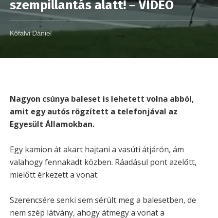
szempillantás alatt! – VIDEÓ
Kőfalvi Dániel
Nagyon csúnya baleset is lehetett volna abból,
amit egy autós rögzített a telefonjával az
Egyesült Államokban.
Egy kamion át akart hajtani a vasúti átjárón, ám
valahogy fennakadt közben. Ráadásul pont azelőtt,
mielőtt érkezett a vonat.
Szerencsére senki sem sérült meg a balesetben, de
nem szép látvány, ahogy átmegy a vonat a