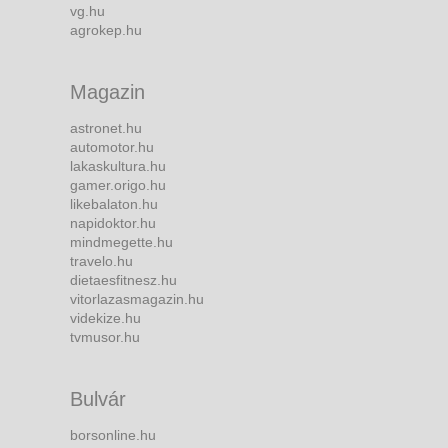
vg.hu
agrokep.hu
Magazin
astronet.hu
automotor.hu
lakaskultura.hu
gamer.origo.hu
likebalaton.hu
napidoktor.hu
mindmegette.hu
travelo.hu
dietaesfitnesz.hu
vitorlazasmagazin.hu
videkize.hu
tvmusor.hu
Bulvár
borsonline.hu