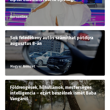
Borsonline
Sok feledékeny autós számíthat pótdíjra
augusztus 8-án
Magyar Nemzet
Földrengések, hőhullámok, mesterséges
intelligencia – ezért beszélnek ismét Baba
Vangáról