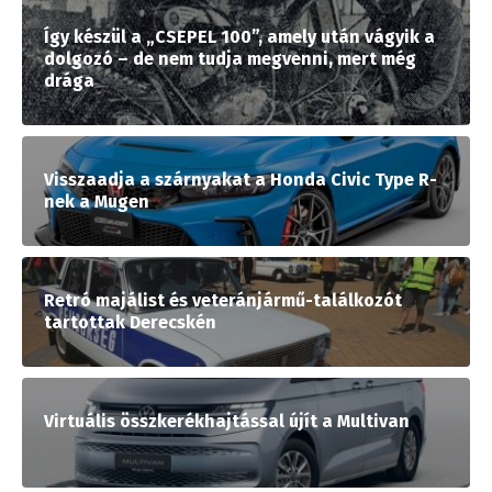
Így készül a „CSEPEL 100”, amely után vágyik a
dolgozó – de nem tudja megvenni, mert még
drága
Visszaadja a szárnyakat a Honda Civic Type R-
nek a Mugen
Retró majálist és veteránjármű-találkozót
tartottak Derecskén
Virtuális összkerékhajtással újít a Multivan