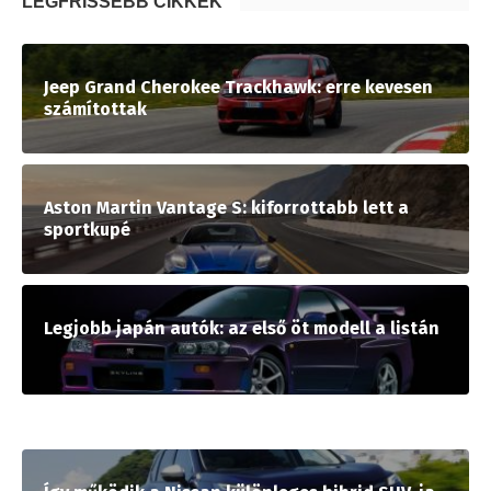
LEGFRISSEBB CIKKEK
Jeep Grand Cherokee Trackhawk: erre kevesen
számítottak
Aston Martin Vantage S: kiforrottabb lett a
sportkupé
Legjobb japán autók: az első öt modell a listán