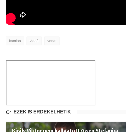
kamion
videó
vonat
EZEK IS ÉRDEKELHETIK
Király Viktor nem hallgatott Gwen Stefanira