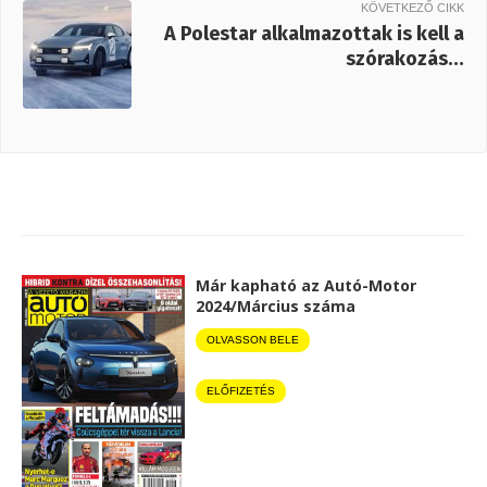
KÖVETKEZŐ CIKK
A Polestar alkalmazottak is kell a
szórakozás…
Már kapható az Autó-Motor
2024/Március száma
OLVASSON BELE
ELŐFIZETÉS