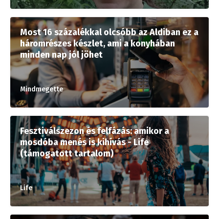
Most 16 százalékkal olcsóbb az Aldiban ez a
háromrészes készlet, ami a konyhában
minden nap jól jöhet
Mindmegette
Fesztiválszezon és felfázás: amikor a
mosdóba menés is kihívás - Life
(támogatott tartalom)
Life