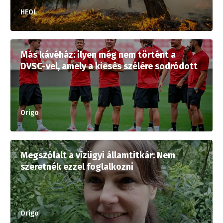
HEOL
Más kávéház: ilyen még nem történt a
DVSC-vel, amely a kiesés szélére sodródott
Origo
Megszólalt a vízügyi államtitkár: Nem
szeretnék ezzel foglalkozni
Origo