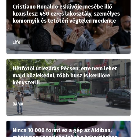
Cristiano Ronaldo esküvője mesébe illő
luxus lesz: 450 ezres lakosztály, személyes
komornyik és tetőtéri végtelen medence
Life
Hétfőtől útlezárás Pécsen: erre nem lehet
majd közlekedni, több busz is kerülőre
kényszerül
BAMA
Nincs 10 000 forint ez a gép az Aldiban,