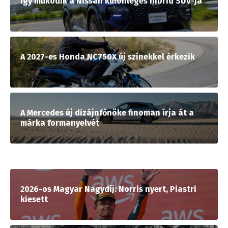
Így működik a Nissan különleges hibrid SUV-ja
A 2027-es Honda NC750X új színekkel érkezik
A Mercedes új dizájnfőnöke finoman írja át a
márka formanyelvét
2026-os Magyar Nagydíj: Norris nyert, Piastri
kiesett