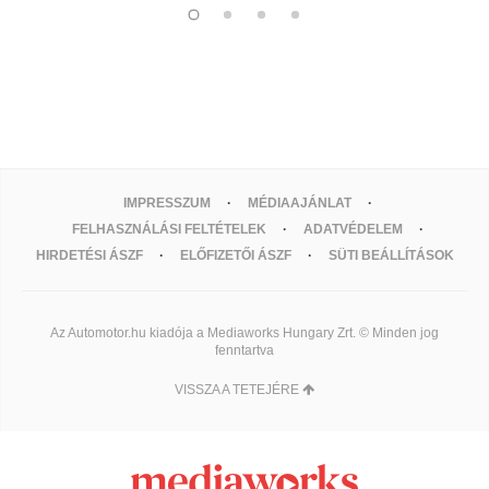
IMPRESSZUM
MÉDIAAJÁNLAT
FELHASZNÁLÁSI FELTÉTELEK
ADATVÉDELEM
HIRDETÉSI ÁSZF
ELŐFIZETŐI ÁSZF
SÜTI BEÁLLÍTÁSOK
Az Automotor.hu kiadója a Mediaworks Hungary Zrt. © Minden jog
fenntartva
VISSZA A TETEJÉRE