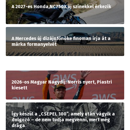
A 2027-es Honda NC750X új színekkel érkezik
A Mercedes új dizájnfőnöke finoman írja át a
márka formanyelvét
2026-os Magyar Nagydíj: Norris nyert, Piastri
kiesett
Így készül a „CSEPEL 100”, amely után vágyik a
dolgozó – de nem tudja megvenni, mert még
drága