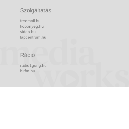
Szolgáltatás
freemail.hu
koponyeg.hu
videa.hu
lapcentrum.hu
Rádió
radio1gong.hu
hirfm.hu