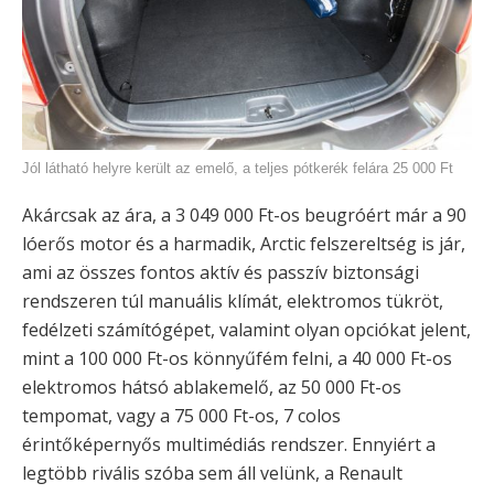
Jól látható helyre került az emelő, a teljes pótkerék felára 25 000 Ft
Akárcsak az ára, a 3 049 000 Ft-os beugróért már a 90
lóerős motor és a harmadik, Arctic felszereltség is jár,
ami az összes fontos aktív és passzív biztonsági
rendszeren túl manuális klímát, elektromos tükröt,
fedélzeti számítógépet, valamint olyan opciókat jelent,
mint a 100 000 Ft-os könnyűfém felni, a 40 000 Ft-os
elektromos hátsó ablakemelő, az 50 000 Ft-os
tempomat, vagy a 75 000 Ft-os, 7 colos
érintőképernyős multimédiás rendszer. Ennyiért a
legtöbb rivális szóba sem áll velünk, a Renault