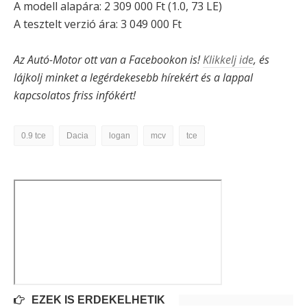
A modell alapára: 2 309 000 Ft (1.0, 73 LE)
A tesztelt verzió ára: 3 049 000 Ft
Az Autó-Motor ott van a Facebookon is!
Klikkelj ide
, és
lájkolj minket a legérdekesebb hírekért és a lappal
kapcsolatos friss infókért!
0.9 tce
Dacia
logan
mcv
tce
EZEK IS ÉRDEKELHETIK