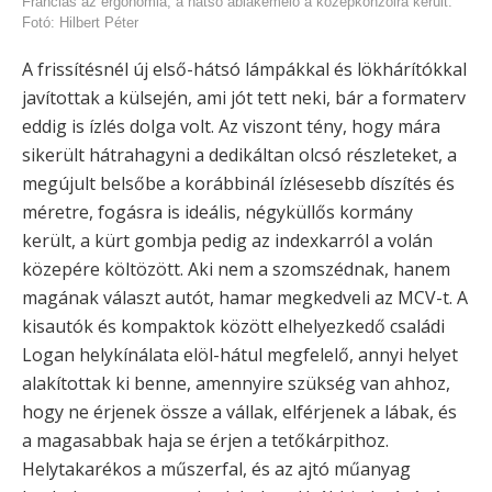
Franciás az ergonómia, a hátsó ablakemelő a középkonzolra került.
Fotó: Hilbert Péter
A frissítésnél új első-hátsó lámpákkal és lökhárítókkal
javítottak a külsején, ami jót tett neki, bár a formaterv
eddig is ízlés dolga volt. Az viszont tény, hogy mára
sikerült hátrahagyni a dedikáltan olcsó részleteket, a
megújult belsőbe a korábbinál ízlésesebb díszítés és
méretre, fogásra is ideális, négyküllős kormány
került, a kürt gombja pedig az indexkarról a volán
közepére költözött. Aki nem a szomszédnak, hanem
magának választ autót, hamar megkedveli az MCV-t. A
kisautók és kompaktok között elhelyezkedő családi
Logan helykínálata elöl-hátul megfelelő, annyi helyet
alakítottak ki benne, amennyire szükség van ahhoz,
hogy ne érjenek össze a vállak, elférjenek a lábak, és
a magasabbak haja se érjen a tetőkárpithoz.
Helytakarékos a műszerfal, és az ajtó műanyag