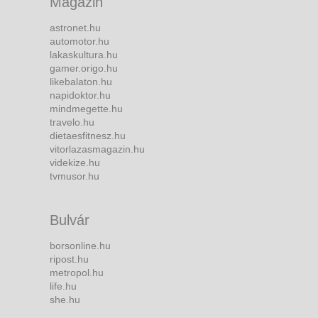
Magazin
astronet.hu
automotor.hu
lakaskultura.hu
gamer.origo.hu
likebalaton.hu
napidoktor.hu
mindmegette.hu
travelo.hu
dietaesfitnesz.hu
vitorlazasmagazin.hu
videkize.hu
tvmusor.hu
Bulvár
borsonline.hu
ripost.hu
metropol.hu
life.hu
she.hu