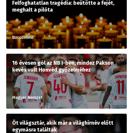
Felfoghatatlan tragédia: beütötte a fejét,
meghalt a pilóta
Borsonline
16 évesen gól az NB I-ben, mindez Pakson
kevés volt Honvéd győzelméhez
Magyar Nemzet
Öt világsztár, akik már a világhírnév előtt
egymásra találtak