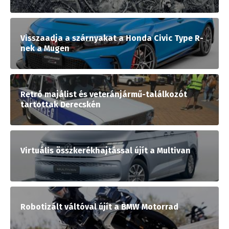
Visszaadja a szárnyakat a Honda Civic Type R-
nek a Mugen
Retró majálist és veteránjármű-találkozót
tartottak Derecskén
Virtuális összkerékhajtással újít a Multivan
Robotizált váltóval újít a BMW Motorrad