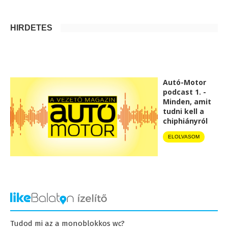
HIRDETÉS
Autó-Motor
podcast 1. -
Minden, amit
tudni kell a
chiphiányról
ELOLVASOM
Tudod mi az a monoblokkos wc?