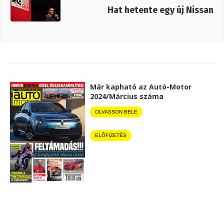
Hat hetente egy új Nissan
Már kapható az Autó-Motor
2024/Március száma
OLVASSON BELE
ELŐFIZETÉS