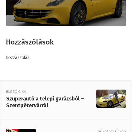
Hozzászólások
hozzászólás
ELŐZŐ CIKK
Szuperautó a telepi garázsból –
Szentpétervárról
KÖVETKEZŐ CIKK