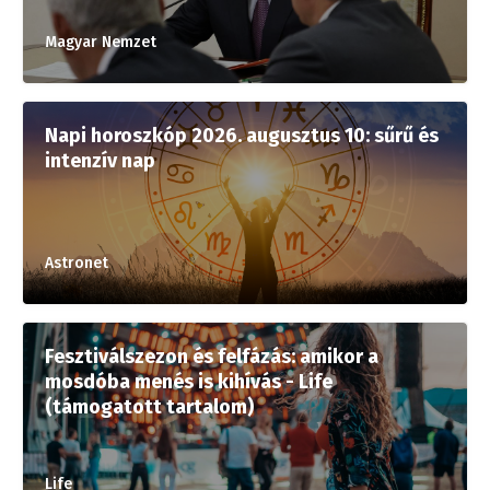
Magyar Nemzet
Napi horoszkóp 2026. augusztus 10: sűrű és
intenzív nap
Astronet
Fesztiválszezon és felfázás: amikor a
mosdóba menés is kihívás - Life
(támogatott tartalom)
Life