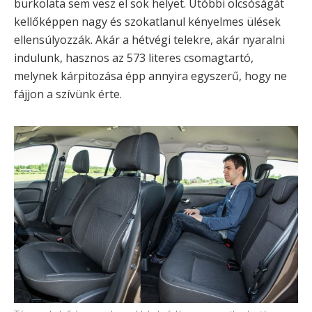
burkolata sem vesz el sok helyet. Utóbbi olcsóságát
kellőképpen nagy és szokatlanul kényelmes ülések
ellensúlyozzák. Akár a hétvégi telekre, akár nyaralni
indulunk, hasznos az 573 literes csomagtartó,
melynek kárpitozása épp annyira egyszerű, hogy ne
fájjon a szívünk érte.