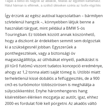
Tágas a belső és nagyok az ablakok, feláras az egyetlen kartámasz.
Hátul hárman is elférnek, a szélső üléseken széria az Isofix-rögzítés
Így érzünk az egész autóval kapcsolatban – bármilyen
szívtelenül hangzik –, könnyebben látjuk benne a
használati tárgyat, mint például a BMW 5-ös
Touringban. Ez többek között annak köszönhető,
hogy a diszkont ár érdekében semmit sem dolgoztak
ki a szükségesnél jobban. Egyszerűek a
ponthegesztések, vagy a biztonsági öv
magasságállítója, az úthibákat elnyelő, padkázást is
jól tűrő futómű viszont tudatos koncepció eredménye,
ahogy az 1,2 tonna alatti saját tömeg is. Utóbbi miatt
terheletlenül kissé dobálós a felfüggesztés, de a 900
cm3-es turbómotor többszörösen is meghálálja a
súlycsökkentést. Enyhe háromhengeres hang
kíséretében élénken mozgatja az autót, igaz, ehhez
2000-es fordulat fölé kell pörgetni. Az akadós váltó