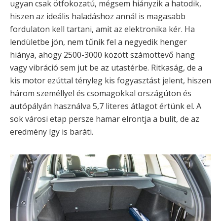
ugyan csak ötfokozatú, mégsem hiányzik a hatodik,
hiszen az ideális haladáshoz annál is magasabb
fordulaton kell tartani, amit az elektronika kér. Ha
lendületbe jön, nem tűnik fel a negyedik henger
hiánya, ahogy 2500-3000 között számottevő hang
vagy vibráció sem jut be az utastérbe. Ritkaság, de a
kis motor ezúttal tényleg kis fogyasztást jelent, hiszen
három személlyel és csomagokkal országúton és
autópályán használva 5,7 literes átlagot értünk el. A
sok városi etap persze hamar elrontja a bulit, de az
eredmény így is baráti.