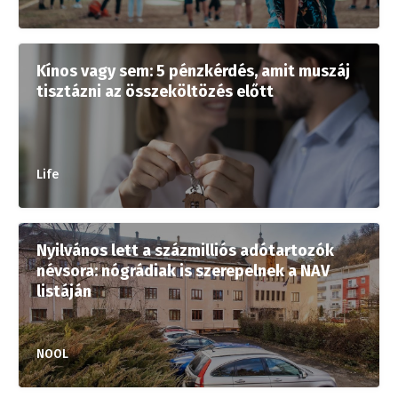
Kínos vagy sem: 5 pénzkérdés, amit muszáj
tisztázni az összeköltözés előtt
Life
Nyilvános lett a százmilliós adótartozók
névsora: nógrádiak is szerepelnek a NAV
listáján
NOOL