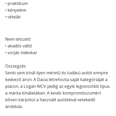
• praktikum
• kényelem
• vételár
Nem tetszett
• akadós váltó
• sorjás indexkar
Összegzés
Senki sem kínál ilyen méretű és tudású autót ennyire
kedvező áron. A Dacia létrehozta saját kategóriáját a
piacon, a Logan MCV pedig az egyik legvonzóbb típus
a márka kínálatában. A kevés kompromisszumért
bőven kárpótol a használt autókéval vetekedő
árcédula.