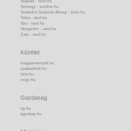
Nógrád - nool.hu
Somogy - sonline.hu
Szabolcs-Szatmár-Bereg - szon.hu
Tolna - teol.hu
Vas - vaol.hu
Veszprém - veol.hu
Zala - zaol.hu
Közélet
magyarnemzet.hu
szabadfold.hu
hirtv.hu
origo.hu
Gazdaság
vg.hu
agrokep.hu