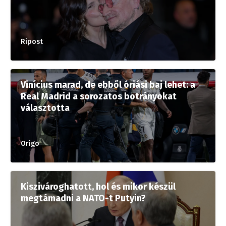
Ripost
Vinícius marad, de ebből óriási baj lehet: a
Real Madrid a sorozatos botrányokat
választotta
Origo
Kiszivároghatott, hol és mikor készül
megtámadni a NATO-t Putyin?