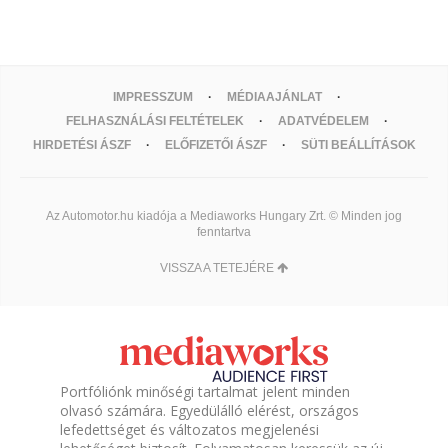
IMPRESSZUM
MÉDIAAJÁNLAT
FELHASZNÁLÁSI FELTÉTELEK
ADATVÉDELEM
HIRDETÉSI ÁSZF
ELŐFIZETŐI ÁSZF
SÜTI BEÁLLÍTÁSOK
Az Automotor.hu kiadója a Mediaworks Hungary Zrt. © Minden jog
fenntartva
VISSZA A TETEJÉRE
Portfóliónk minőségi tartalmat jelent minden
olvasó számára. Egyedülálló elérést, országos
lefedettséget és változatos megjelenési