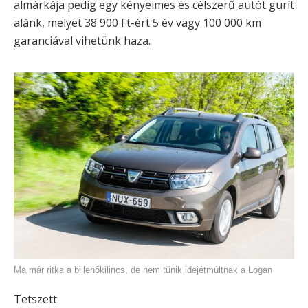
almárkája pedig egy kényelmes és célszerű autót gurít
alánk, melyet 38 900 Ft-ért 5 év vagy 100 000 km
garanciával vihetünk haza.
Ma már ritka a billenőkilincs, de nem tűnik idejétmúltnak a Logan
Tetszett