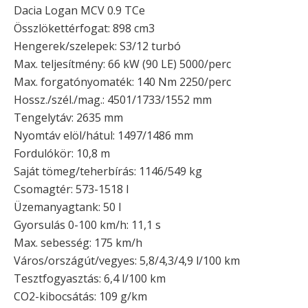
Dacia Logan MCV 0.9 TCe
Összlökettérfogat: 898 cm3
Hengerek/szelepek: S3/12 turbó
Max. teljesítmény: 66 kW (90 LE) 5000/perc
Max. forgatónyomaték: 140 Nm 2250/perc
Hossz./szél./mag.: 4501/1733/1552 mm
Tengelytáv: 2635 mm
Nyomtáv elöl/hátul: 1497/1486 mm
Fordulókör: 10,8 m
Saját tömeg/teherbírás: 1146/549 kg
Csomagtér: 573-1518 l
Üzemanyagtank: 50 l
Gyorsulás 0-100 km/h: 11,1 s
Max. sebesség: 175 km/h
Város/országút/vegyes: 5,8/4,3/4,9 l/100 km
Tesztfogyasztás: 6,4 l/100 km
CO2-kibocsátás: 109 g/km