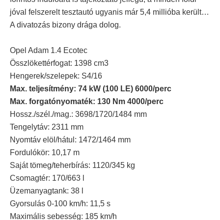
jóval felszerelt tesztautó ugyanis már 5,4 millióba került…
A divatozás bizony drága dolog.
Opel Adam 1.4 Ecotec
Összlökettérfogat: 1398 cm3
Hengerek/szelepek: S4/16
Max. teljesítmény: 74 kW (100 LE) 6000/perc
Max. forgatónyomaték: 130 Nm 4000/perc
Hossz./szél./mag.: 3698/1720/1484 mm
Tengelytáv: 2311 mm
Nyomtáv elöl/hátul: 1472/1464 mm
Fordulókör: 10,17 m
Saját tömeg/teherbírás: 1120/345 kg
Csomagtér: 170/663 l
Üzemanyagtank: 38 l
Gyorsulás 0-100 km/h: 11,5 s
Maximális sebesség: 185 km/h