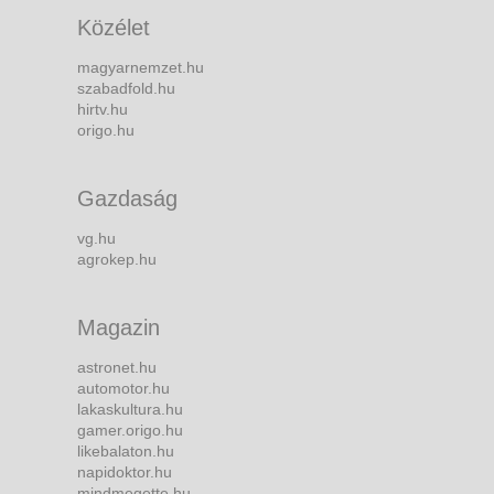
Közélet
magyarnemzet.hu
szabadfold.hu
hirtv.hu
origo.hu
Gazdaság
vg.hu
agrokep.hu
Magazin
astronet.hu
automotor.hu
lakaskultura.hu
gamer.origo.hu
likebalaton.hu
napidoktor.hu
mindmegette.hu