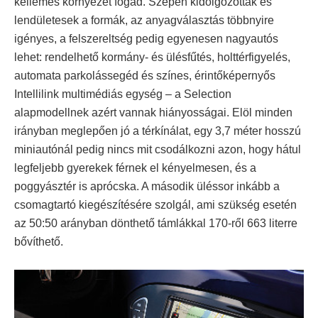
kellemes környezet fogad. Szépen kidolgozottak és
lendületesek a formák, az anyagválasztás többnyire
igényes, a felszereltség pedig egyenesen nagyautós
lehet: rendelhető kormány- és ülésfűtés, holttérfigyelés,
automata parkolássegéd és színes, érintőképernyős
Intellilink multimédiás egység – a Selection
alapmodellnek azért vannak hiányosságai. Elöl minden
irányban meglepően jó a térkínálat, egy 3,7 méter hosszú
miniautónál pedig nincs mit csodálkozni azon, hogy hátul
legfeljebb gyerekek férnek el kényelmesen, és a
poggyásztér is aprócska. A második üléssor inkább a
csomagtartó kiegészítésére szolgál, ami szükség esetén
az 50:50 arányban dönthető támlákkal 170-ről 663 literre
bővíthető.