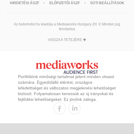
HIRDETÉSI ÁSZF
ELŐFIZETŐI ÁSZF
SÜTI BEÁLLÍTÁSOK
Az Automotor.hu kiadója a Mediaworks Hungary Zrt. © Minden jog
fenntartva
VISSZA A TETEJÉRE
Portfóliónk minőségi tartalmat jelent minden olvasó
számára. Egyedülálló elérést, országos
lefedettséget és változatos megjelenési lehetőséget
biztosít. Folyamatosan keressük az új irányokat és
fejlődési lehetőségeket. Ez jövőnk záloga.