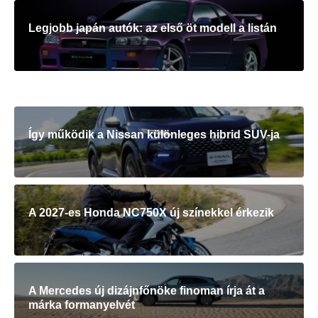
Legjobb japán autók: az első öt modell a listán
Így működik a Nissan különleges hibrid SUV-ja
A 2027-es Honda NC750X új színekkel érkezik
A Mercedes új dizájnfőnöke finoman írja át a
márka formanyelvét