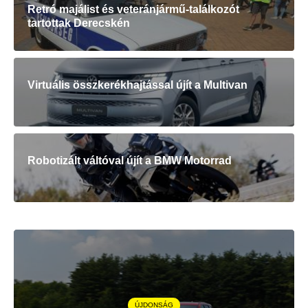
Retró majálist és veteránjármű-találkozót
tartottak Derecskén
Virtuális összkerékhajtással újít a Multivan
Robotizált váltóval újít a BMW Motorrad
ÚJDONSÁG