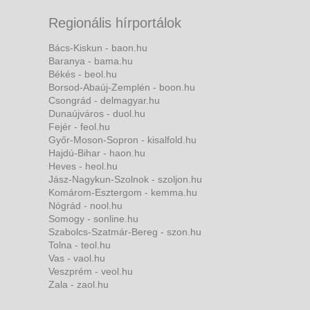
Regionális hírportálok
Bács-Kiskun - baon.hu
Baranya - bama.hu
Békés - beol.hu
Borsod-Abaúj-Zemplén - boon.hu
Csongrád - delmagyar.hu
Dunaújváros - duol.hu
Fejér - feol.hu
Győr-Moson-Sopron - kisalfold.hu
Hajdú-Bihar - haon.hu
Heves - heol.hu
Jász-Nagykun-Szolnok - szoljon.hu
Komárom-Esztergom - kemma.hu
Nógrád - nool.hu
Somogy - sonline.hu
Szabolcs-Szatmár-Bereg - szon.hu
Tolna - teol.hu
Vas - vaol.hu
Veszprém - veol.hu
Zala - zaol.hu