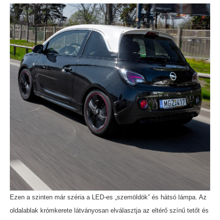
Ezen a szinten már széria a LED-es „szemöldök” és hátsó lámpa. Az
oldalablak krómkerete látványosan elválasztja az eltérő színű tetőt és