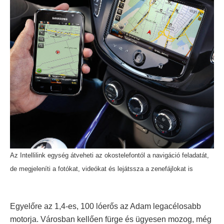
Az Intellilink egység átveheti az okostelefontól a navigáció feladatát,
de megjeleníti a fotókat, videókat és lejátssza a zenefájlokat is
Egyelőre az 1,4-es, 100 lóerős az Adam legacélosabb
motorja. Városban kellően fürge és ügyesen mozog, még