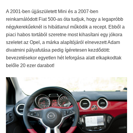
A 2001-ben újjászületett Mini és a 2007-ben
reinkarnálódott Fiat 500-as óta tudjuk, hogy a legapróbb
négykerekűeknél is hibátlanul működik a recept. Ebből a
piaci habos tortából szeretne most kihasítani egy jókora
szeletet az Opel, a márka alapítójáról elnevezett Adam
divatmini pályafutása pedig ígéretesen kezdődött:
bevezetésekor egyetlen hét leforgása alatt elkapkodtak
belőle 20 ezer darabot!