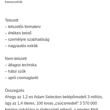
karosszériát
Tetszett
– tetszetős formaterv
– értékes belső
– személyre szabhatóság
– nagyautós extrák
Nem tetszett
– átlagos technika
– hátul szűk
– apró csomagtartó
Összegzés
Ahogy az 1,2-es Adam Selection belépőmodell 3 milliós,
úgy az 1,4 literes, 100 lovas „csúcsmodell” 3 570 000
forintos indulóára is tájékoztató jellegű, a minden földi