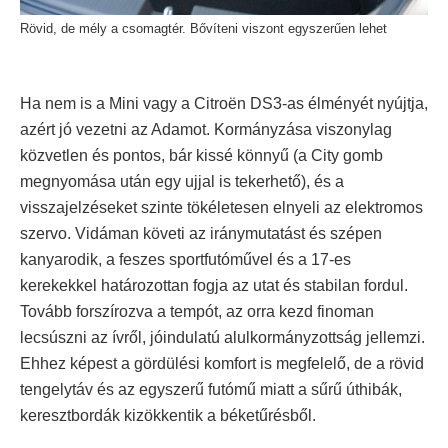
Rövid, de mély a csomagtér. Bővíteni viszont egyszerűen lehet
Ha nem is a Mini vagy a Citroën DS3-as élményét nyújtja,
azért jó vezetni az Adamot. Kormányzása viszonylag
közvetlen és pontos, bár kissé könnyű (a City gomb
megnyomása után egy ujjal is tekerhető), és a
visszajelzéseket szinte tökéletesen elnyeli az elektromos
szervo. Vidáman követi az iránymutatást és szépen
kanyarodik, a feszes sportfutóművel és a 17-es
kerekekkel határozottan fogja az utat és stabilan fordul.
Tovább forszírozva a tempót, az orra kezd finoman
lecsúszni az ívről, jóindulatú alulkormányzottság jellemzi.
Ehhez képest a gördülési komfort is megfelelő, de a rövid
tengelytáv és az egyszerű futómű miatt a sűrű úthibák,
keresztbordák kizökkentik a béketűrésből.