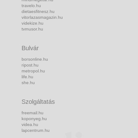
travelo.hu
dietaesfitnesz.hu
vitorlazasmagazin.hu
videkize.hu
tvmusor.hu
Bulvár
borsonline.hu
ripost.hu
metropol.hu
life.hu
she.hu
Szolgáltatás
freemail.hu
koponyeg.hu
videa.hu
lapcentrum.hu