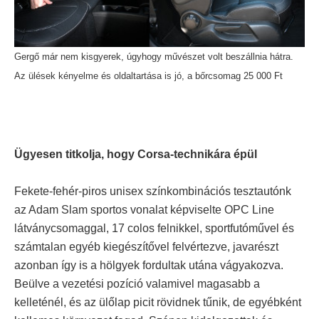
Gergő már nem kisgyerek, úgyhogy művészet volt beszállnia hátra.
Az ülések kényelme és oldaltartása is jó, a bőrcsomag 25 000 Ft
Ügyesen titkolja, hogy Corsa-technikára épül
Fekete-fehér-piros unisex színkombinációs tesztautónk
az Adam Slam sportos vonalat képviselte OPC Line
látványcsomaggal, 17 colos felnikkel, sportfutóművel és
számtalan egyéb kiegészítővel felvértezve, javarészt
azonban így is a hölgyek fordultak utána vágyakozva.
Beülve a vezetési pozíció valamivel magasabb a
kelleténél, és az ülőlap picit rövidnek tűnik, de egyébként