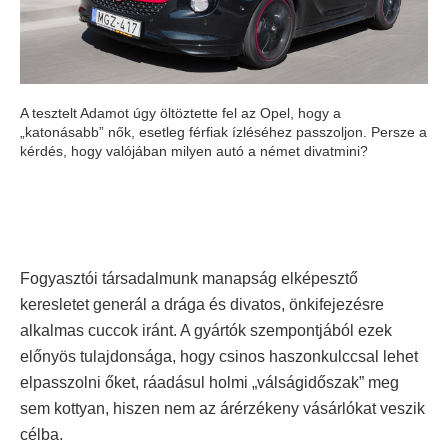
A tesztelt Adamot úgy öltöztette fel az Opel, hogy a
„katonásabb” nők, esetleg férfiak ízléséhez passzoljon. Persze a
kérdés, hogy valójában milyen autó a német divatmini?
Fogyasztói társadalmunk manapság elképesztő
keresletet generál a drága és divatos, önkifejezésre
alkalmas cuccok iránt. A gyártók szempontjából ezek
előnyös tulajdonsága, hogy csinos haszonkulccsal lehet
elpasszolni őket, ráadásul holmi „válságidőszak” meg
sem kottyan, hiszen nem az árérzékeny vásárlókat veszik
célba.