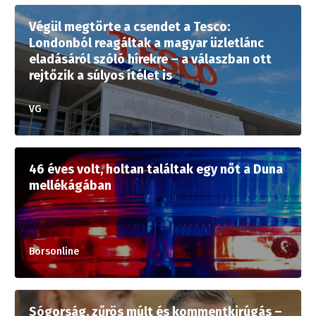
Végül megtörte a csendet a Tesco:
Londonból reagáltak a magyar üzletlánc
eladásáról szóló hírekre – a válaszban ott
rejtőzik a súlyos ítélet is
VG
46 éves volt, holtan találtak egy nőt a Duna
mellékágában
Borsonline
Sógorság, zűrös múlt és kommentkirúgás –