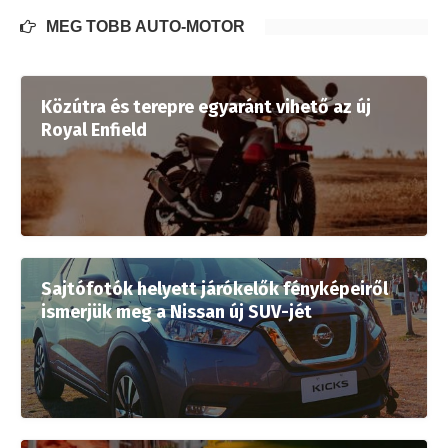
MÉG TÖBB AUTÓ-MOTOR
Közútra és terepre egyaránt vihető az új
Royal Enfield
Sajtófotók helyett járókelők fényképeiről
ismerjük meg a Nissan új SUV-jét