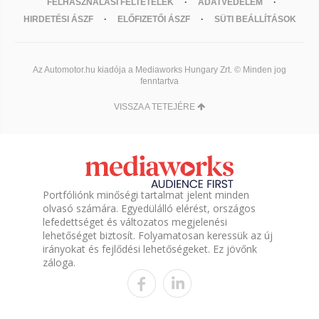
FELHASZNÁLÁSI FELTÉTELEK
ADATVÉDELEM
HIRDETÉSI ÁSZF
ELŐFIZETŐI ÁSZF
SÜTI BEÁLLÍTÁSOK
Az Automotor.hu kiadója a Mediaworks Hungary Zrt. © Minden jog
fenntartva
VISSZA A TETEJÉRE
Portfóliónk minőségi tartalmat jelent minden
olvasó számára. Egyedülálló elérést, országos
lefedettséget és változatos megjelenési
lehetőséget biztosít. Folyamatosan keressük az új
irányokat és fejlődési lehetőségeket. Ez jövőnk
záloga.