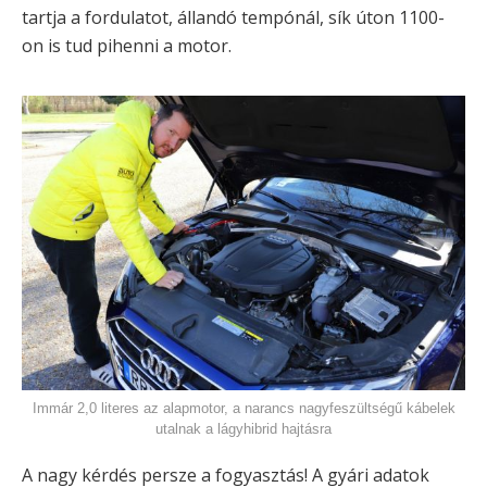
tartja a fordulatot, állandó tempónál, sík úton 1100-
on is tud pihenni a motor.
Immár 2,0 literes az alapmotor, a narancs nagyfeszültségű kábelek
utalnak a lágyhibrid hajtásra
A nagy kérdés persze a fogyasztás! A gyári adatok