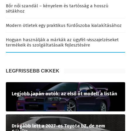
Bőr női szandál – kényelem és tartósság a hosszú
sétákhoz
Modern ötletek egy praktikus fürdőszoba kialakításához
Hogyan használják a márkák az ügyfél-visszajelzéseket
termékeik és szolgáltatásaik fejlesztésére
LEGFRISSEBB CIKKEK
Legjobb japán autók: az első öt modell a listán
Drágább lett a 2027-es Toyota bZ, de nem