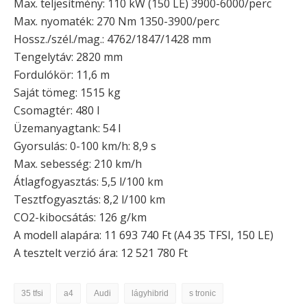
Max. teljesítmény: 110 kW (150 LE) 3900-6000/perc
Max. nyomaték: 270 Nm 1350-3900/perc
Hossz./szél./mag.: 4762/1847/1428 mm
Tengelytáv: 2820 mm
Fordulókör: 11,6 m
Saját tömeg: 1515 kg
Csomagtér: 480 l
Üzemanyagtank: 54 l
Gyorsulás: 0-100 km/h: 8,9 s
Max. sebesség: 210 km/h
Átlagfogyasztás: 5,5 l/100 km
Tesztfogyasztás: 8,2 l/100 km
CO2-kibocsátás: 126 g/km
A modell alapára: 11 693 740 Ft (A4 35 TFSI, 150 LE)
A tesztelt verzió ára: 12 521 780 Ft
35 tfsi
a4
Audi
lágyhibrid
s tronic