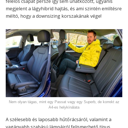
felelős csapat persze így sem unatkozott, ugyanis
megjelent a lágyhibrid hajtás, és ami szintén említésre
méltó, hogy a downsizing korszakának vége!
Nem olyan tágas, mint egy Passat vagy egy Superb, de korrekt az
A4-es helykínálata
A szélesebb és laposabb hűtőrácsáról, valamint a
vagányabb szabású lámpáiról felismerhető típus