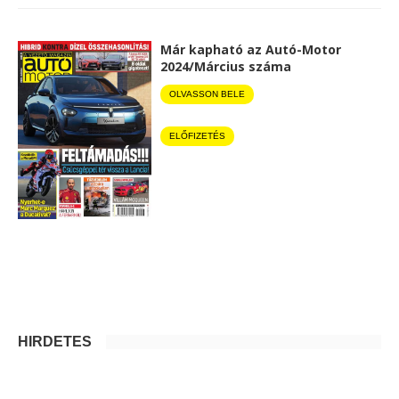
Már kapható az Autó-Motor
2024/Március száma
OLVASSON BELE
ELŐFIZETÉS
HIRDETÉS