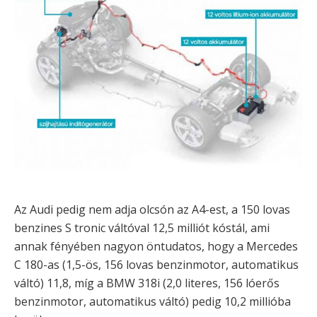
Az Audi pedig nem adja olcsón az A4-est, a 150 lovas
benzines S tronic váltóval 12,5 milliót kóstál, ami
annak fényében nagyon öntudatos, hogy a Mercedes
C 180-as (1,5-ös, 156 lovas benzinmotor, automatikus
váltó) 11,8, míg a BMW 318i (2,0 literes, 156 lóerős
benzinmotor, automatikus váltó) pedig 10,2 millióba