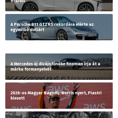
frissült
A Porsche 911 GT2 RS rekordára elérte az
egymillió dollárt
A Mercedes új dizájnfőnöke finoman írja át a
márka formanyelvét
2026-os Magyar Nagydíj: Norris nyert, Piastri
kiesett