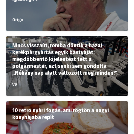
Origo
Nincs visszaút, romba döntik a hazai
kerékpárgyártás egyik bástyáját:
megdöbbentő kijelentést tett a
polgármester, ezt senki sem gondolta –
„Néhány nap alatt változott meg minden!"
VG
10 retro nyári fogás, ami rögtön a nagyi
konyhájába repít