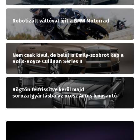
Robotizált váltóval újít a BMW Motorrad
Nem csak kívül, de belül is Emily-szobrot kap a
Rolls-Royce Cullinan Series II
Rögtön felfrissítve kerül majd
sorozatgyártásba az orosz Aurus luxusautó