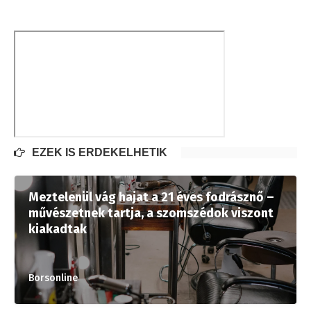
EZEK IS ÉRDEKELHETIK
Meztelenül vág hajat a 21 éves fodrásznő –
művészetnek tartja, a szomszédok viszont
kiakadtak
Borsonline