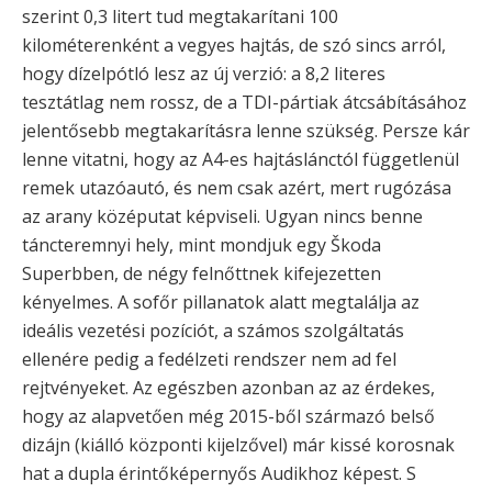
szerint 0,3 litert tud megtakarítani 100
kilométerenként a vegyes hajtás, de szó sincs arról,
hogy dízelpótló lesz az új verzió: a 8,2 literes
tesztátlag nem rossz, de a TDI-pártiak átcsábításához
jelentősebb megtakarításra lenne szükség. Persze kár
lenne vitatni, hogy az A4-es hajtáslánctól függetlenül
remek utazóautó, és nem csak azért, mert rugózása
az arany középutat képviseli. Ugyan nincs benne
táncteremnyi hely, mint mondjuk egy Škoda
Superbben, de négy felnőttnek kifejezetten
kényelmes. A sofőr pillanatok alatt megtalálja az
ideális vezetési pozíciót, a számos szolgáltatás
ellenére pedig a fedélzeti rendszer nem ad fel
rejtvényeket. Az egészben azonban az az érdekes,
hogy az alapvetően még 2015-ből származó belső
dizájn (kiálló központi kijelzővel) már kissé korosnak
hat a dupla érintőképernyős Audikhoz képest. S