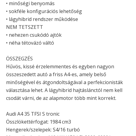
• minőségi benyomás
• sokféle konfigurációs lehetőség
• lágyhibrid rendszer működése
NEM TETSZETT
• nehezen csukódó ajtók
• néha tétovázó váltó
ÖSSZEGZÉS
Hűvös, kissé érzelemmentes és egyben nagyon
összeszedett autó a friss A4-es, amely belső
minőségével és átgondoltságával a perfekcionisták
választása lehet. A lágyhibrid hajtáslánctól nem kell
csodát várni, de az alapmotor több mint korrekt.
Audi A4 35 TFSI S tronic
Összlökettérfogat: 1984 cm3
Hengerek/szelepek: S4/16 turbó