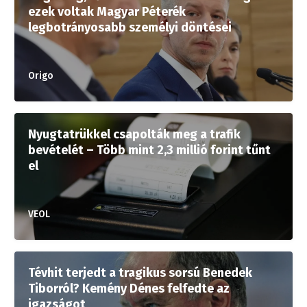
ezek voltak Magyar Péterék
legbotrányosabb személyi döntései
Origo
Nyugtatrükkel csapolták meg a trafik
bevételét – Több mint 2,3 millió forint tűnt
el
VEOL
Tévhit terjedt a tragikus sorsú Benedek
Tiborról? Kemény Dénes felfedte az
igazságot