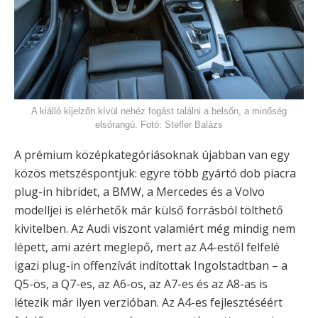
A kiálló kijelzőn kívül nehéz fogást találni a belsőn, a minőség
elsőrangú. Fotó: Stefler Balázs
A prémium középkategóriásoknak újabban van egy
közös metszéspontjuk: egyre több gyártó dob piacra
plug-in hibridet, a BMW, a Mercedes és a Volvo
modelljei is elérhetők már külső forrásból tölthető
kivitelben. Az Audi viszont valamiért még mindig nem
lépett, ami azért meglepő, mert az A4-estől felfelé
igazi plug-in offenzívát indítottak Ingolstadtban – a
Q5-ös, a Q7-es, az A6-os, az A7-es és az A8-as is
létezik már ilyen verzióban. Az A4-es fejlesztéséért