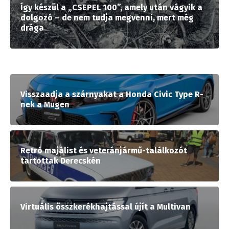
Így készül a „CSEPEL 100”, amely után vágyik a
dolgozó – de nem tudja megvenni, mert még
drága
Visszaadja a szárnyakat a Honda Civic Type R-
nek a Mugen
Retró majálist és veteránjármű-találkozót
tartottak Derecskén
Virtuális összkerékhajtással újít a Multivan