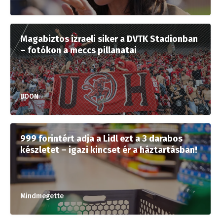
Magabiztos izraeli siker a DVTK Stadionban
– fotókon a meccs pillanatai
BOON
999 forintért adja a Lidl ezt a 3 darabos
készletet – igazi kincset ér a háztartásban!
Mindmegette