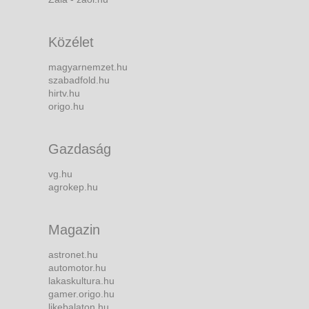
Közélet
magyarnemzet.hu
szabadfold.hu
hirtv.hu
origo.hu
Gazdaság
vg.hu
agrokep.hu
Magazin
astronet.hu
automotor.hu
lakaskultura.hu
gamer.origo.hu
likebalaton.hu