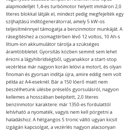
alapmodelljét 1,4-es turbómotor helyett immáron 2,0
literes blokkal látják el, mindezt pedig megfejelték egy
szíjhajtású indítógenerátorral, amely 5 kW-os
teljesítménnyel támogatja a benzinmotor munkáját. A
rásegítéshez a csomagtérben lévő 12 voltos, 10 Ah-s
lítium-ion akkumulátor tárolja a szükséges
áramtöbbletet. Gyorsítás közben semmit sem lehet
érezni a lágyhibridségből, ugyanakkor a start-stop
vezérlése már nagyon korán lelövi a motort, és olyan
finoman és gyorsan indítja újra, amire eddig nem volt
példa az A4-eseknél. Bár a 150 lóerő miatt nem
beszélhetünk ülésbe préselős gyorsulásról, nagyon
kellemes a hosszában beépített, 2,0 literes
benzinmotor karaktere: már 1350-es fordulattól
lehívható a nyomaték, vagyis nem kell pörgetni a
haladáshoz. A hétgangos S tronic váltó ugyan kicsit
izgágán kapcsolgat, a vezérlés nagyon alacsonyan