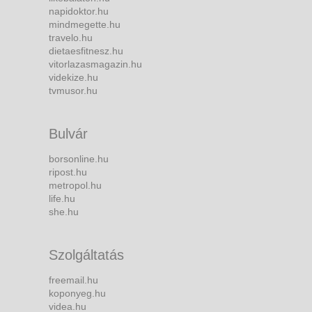
napidoktor.hu
mindmegette.hu
travelo.hu
dietaesfitnesz.hu
vitorlazasmagazin.hu
videkize.hu
tvmusor.hu
Bulvár
borsonline.hu
ripost.hu
metropol.hu
life.hu
she.hu
Szolgáltatás
freemail.hu
koponyeg.hu
videa.hu