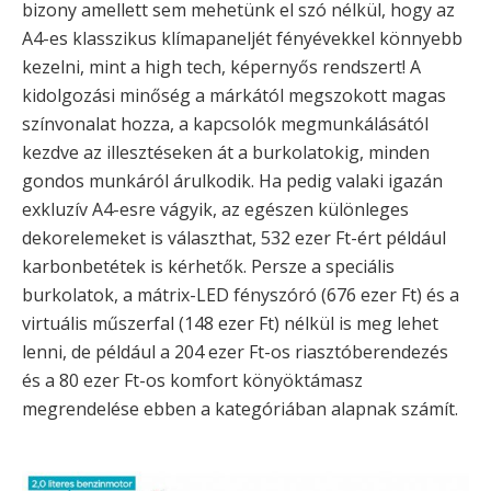
bizony amellett sem mehetünk el szó nélkül, hogy az
A4-es klasszikus klímapaneljét fényévekkel könnyebb
kezelni, mint a high tech, képernyős rendszert! A
kidolgozási minőség a márkától megszokott magas
színvonalat hozza, a kapcsolók megmunkálásától
kezdve az illesztéseken át a burkolatokig, minden
gondos munkáról árulkodik. Ha pedig valaki igazán
exkluzív A4-esre vágyik, az egészen különleges
dekorelemeket is választhat, 532 ezer Ft-ért például
karbonbetétek is kérhetők. Persze a speciális
burkolatok, a mátrix-LED fényszóró (676 ezer Ft) és a
virtuális műszerfal (148 ezer Ft) nélkül is meg lehet
lenni, de például a 204 ezer Ft-os riasztóberendezés
és a 80 ezer Ft-os komfort könyöktámasz
megrendelése ebben a kategóriában alapnak számít.