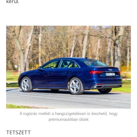
kerül.
A rugózás mellett a hangszigetelésen is érezhető, hogy
prémiumautóban ülünk
TETSZETT