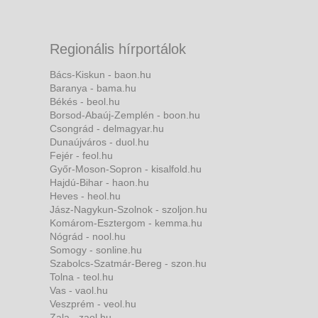
Regionális hírportálok
Bács-Kiskun - baon.hu
Baranya - bama.hu
Békés - beol.hu
Borsod-Abaúj-Zemplén - boon.hu
Csongrád - delmagyar.hu
Dunaújváros - duol.hu
Fejér - feol.hu
Győr-Moson-Sopron - kisalfold.hu
Hajdú-Bihar - haon.hu
Heves - heol.hu
Jász-Nagykun-Szolnok - szoljon.hu
Komárom-Esztergom - kemma.hu
Nógrád - nool.hu
Somogy - sonline.hu
Szabolcs-Szatmár-Bereg - szon.hu
Tolna - teol.hu
Vas - vaol.hu
Veszprém - veol.hu
Zala - zaol.hu