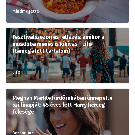
Mindmegette
Fesztiválszezon és felfázás: amikor a
mosdóba menés is kihívás - Life
(támogatott tartalom)
Life
Meghan Markle fürdőruhában ünnepelte
szülinapját: 45 éves lett Harry herceg
felesége
Borsonline