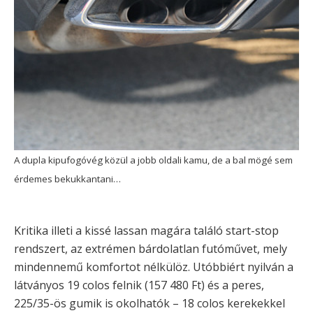
A dupla kipufogóvég közül a jobb oldali kamu, de a bal mögé sem
érdemes bekukkantani…
Kritika illeti a kissé lassan magára találó start-stop
rendszert, az extrémen bárdolatlan futóművet, mely
mindennemű komfortot nélkülöz. Utóbbiért nyilván a
látványos 19 colos felnik (157 480 Ft) és a peres,
225/35-ös gumik is okolhatók – 18 colos kerekekkel