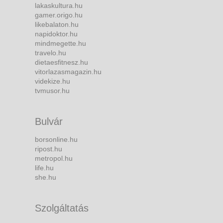
lakaskultura.hu
gamer.origo.hu
likebalaton.hu
napidoktor.hu
mindmegette.hu
travelo.hu
dietaesfitnesz.hu
vitorlazasmagazin.hu
videkize.hu
tvmusor.hu
Bulvár
borsonline.hu
ripost.hu
metropol.hu
life.hu
she.hu
Szolgáltatás