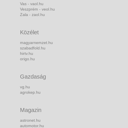
Vas - vaol.hu
Veszprém - veol.hu
Zala - zaol.hu
Közélet
magyarnemzet.hu
szabadfold.hu
hirtv.hu
origo.hu
Gazdaság
vg.hu
agrokep.hu
Magazin
astronet.hu
automotor.hu