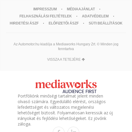
IMPRESSZUM
MÉDIAAJÁNLAT
FELHASZNÁLÁSI FELTÉTELEK
ADATVÉDELEM
HIRDETÉSI ÁSZF
ELŐFIZETŐI ÁSZF
SÜTI BEÁLLÍTÁSOK
Az Automotor.hu kiadója a Mediaworks Hungary Zrt. © Minden jog
fenntartva
VISSZA A TETEJÉRE
Portfóliónk minőségi tartalmat jelent minden
olvasó számára. Egyedülálló elérést, országos
lefedettséget és változatos megjelenési
lehetőséget biztosít. Folyamatosan keressük az új
irányokat és fejlődési lehetőségeket. Ez jövőnk
záloga.