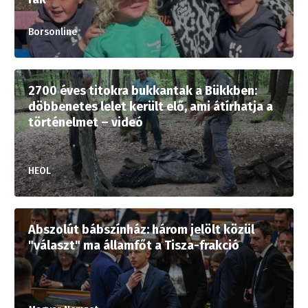
Borsonline
2700 éves titokra bukkantak a Bükkben:
döbbenetes lelet került elő, ami átírhatja a
történelmet – videó
HEOL
Abszolút bábszínház: három jelölt közül
"választ" ma államfőt a Tisza-frakció