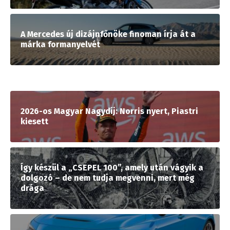
A Mercedes új dizájnfőnöke finoman írja át a
márka formanyelvét
2026-os Magyar Nagydíj: Norris nyert, Piastri
kiesett
Így készül a „CSEPEL 100”, amely után vágyik a
dolgozó – de nem tudja megvenni, mert még
drága