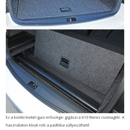
Ez a kombi kivitel igazi erőssége: gigászi a 610 literes csomagtér. A
használaton kívüli roló a padlóba süllyeszthető