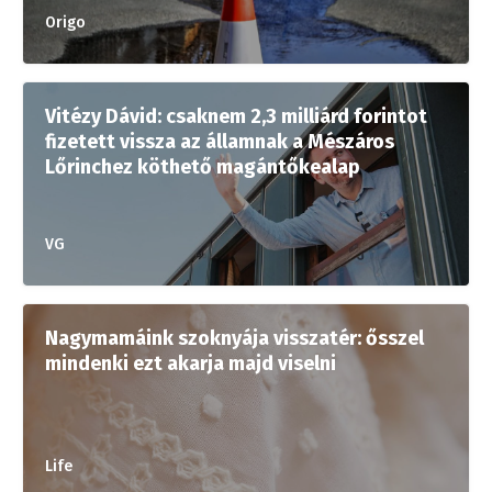
Origo
Vitézy Dávid: csaknem 2,3 milliárd forintot
fizetett vissza az államnak a Mészáros
Lőrinchez köthető magántőkealap
VG
Nagymamáink szoknyája visszatér: ősszel
mindenki ezt akarja majd viselni
Life