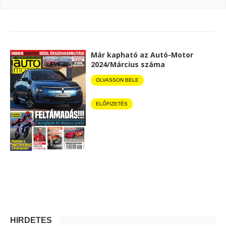
Már kapható az Autó-Motor
2024/Március száma
OLVASSON BELE
ELŐFIZETÉS
HIRDETÉS