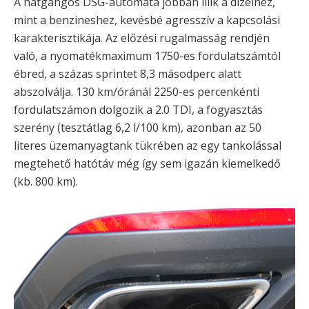
A hatgangos DSG-automata jobban illik a dízelhez,
mint a benzineshez, kevésbé agresszív a kapcsolási
karakterisztikája. Az előzési rugalmasság rendjén
való, a nyomatékmaximum 1750-es fordulatszámtól
ébred, a százas sprintet 8,3 másodperc alatt
abszolválja. 130 km/óránál 2250-es percenkénti
fordulatszámon dolgozik a 2.0 TDI, a fogyasztás
szerény (tesztátlag 6,2 l/100 km), azonban az 50
literes üzemanyagtank tükrében az egy tankolással
megtehető hatótáv még így sem igazán kiemelkedő
(kb. 800 km).