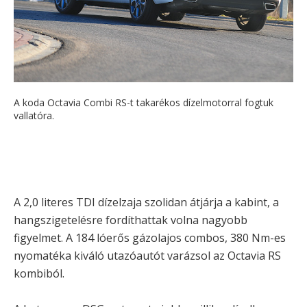
A koda Octavia Combi RS-t takarékos dízelmotorral fogtuk
vallatóra.
A 2,0 literes TDI dízelzaja szolidan átjárja a kabint, a
hangszigetelésre fordíthattak volna nagyobb
figyelmet. A 184 lóerős gázolajos combos, 380 Nm-es
nyomatéka kiváló utazóautót varázsol az Octavia RS
kombiból.