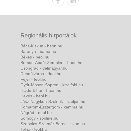
Regionális hírportálok
Bács-Kiskun - baon.hu
Baranya - bama.hu
Békés - beol.hu
Borsod-Abaúj-Zemplén - boon.hu
Csongrád - delmagyar.hu
Dunaújváros - duol.hu
Fejér - feol.hu
Győr-Moson-Sopron - kisalfold.hu
Hajdú-Bihar - haon.hu
Heves - heol.hu
Jász-Nagykun-Szolnok - szoljon.hu
Komárom-Esztergom - kemma.hu
Nógrád - nool.hu
Somogy - sonline.hu
Szabolcs-Szatmár-Bereg - szon.hu
Tolna - teol.hu