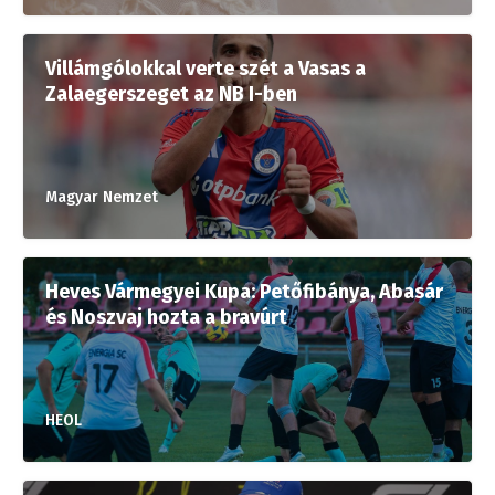
Villámgólokkal verte szét a Vasas a
Zalaegerszeget az NB I-ben
Magyar Nemzet
Heves Vármegyei Kupa: Petőfibánya, Abasár
és Noszvaj hozta a bravúrt
HEOL