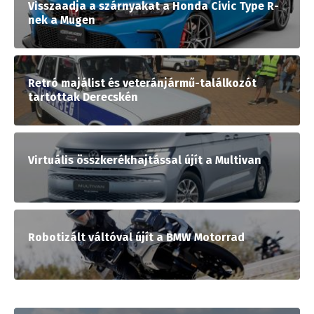
Visszaadja a szárnyakat a Honda Civic Type R-
nek a Mugen
Retró majálist és veteránjármű-találkozót
tartottak Derecskén
Virtuális összkerékhajtással újít a Multivan
Robotizált váltóval újít a BMW Motorrad