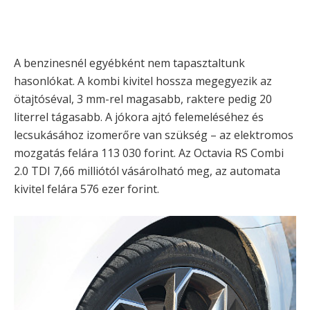
A benzinesnél egyébként nem tapasztaltunk
hasonlókat. A kombi kivitel hossza megegyezik az
ötajtóséval, 3 mm-rel magasabb, raktere pedig 20
literrel tágasabb. A jókora ajtó felemeléséhez és
lecsukásához izomerőre van szükség – az elektromos
mozgatás felára 113 030 forint. Az Octavia RS Combi
2.0 TDI 7,66 milliótól vásárolható meg, az automata
kivitel felára 576 ezer forint.