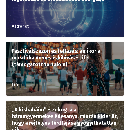
Astronet
Fesztiválszezon és felfázás: amikor a
mosdóba menés is kihívás - Life
(támogatott tartalom)
Life
„A kisbabáim” – zokogta a
háromgyermekes édesanya, miután kiderült,
hogy a rejtélyes térdfájása gyógyíthatatlan
rák