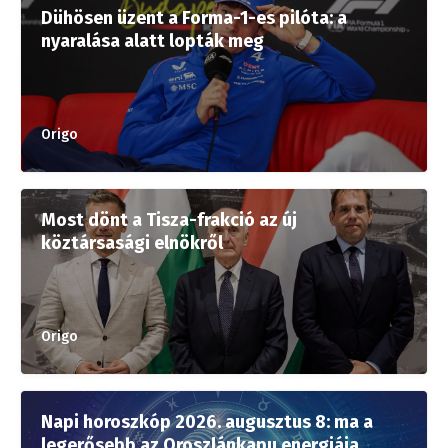
Dühösen üzent a Forma-1-es pilóta: a
nyaralása alatt lopták meg
Origo
Most dönt a Tisza-frakció az új
köztársasági elnökről
Origo
Napi horoszkóp 2026. augusztus 8: ma a
legerősebb az Oroszlánkapu energiája