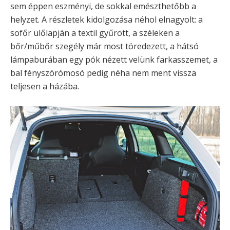
sem éppen eszményi, de sokkal emészthetőbb a
helyzet. A részletek kidolgozása néhol elnagyolt: a
sofőr ülőlapján a textil gyűrött, a széleken a
bőr/műbőr szegély már most töredezett, a hátsó
lámpaburában egy pók nézett velünk farkasszemet, a
bal fényszórómosó pedig néha nem ment vissza
teljesen a házába.