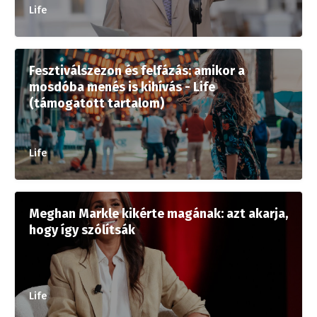
Life
Fesztiválszezon és felfázás: amikor a
mosdóba menés is kihívás - Life
(támogatott tartalom)
Life
Meghan Markle kikérte magának: azt akarja,
hogy így szólítsák
Life