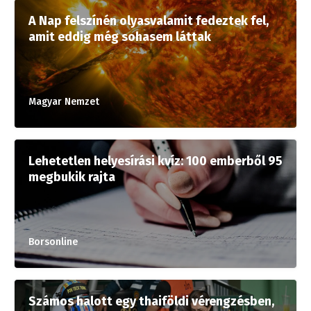
A Nap felszínén olyasvalamit fedeztek fel,
amit eddig még sohasem láttak
Magyar Nemzet
Lehetetlen helyesírási kvíz: 100 emberből 95
megbukik rajta
Borsonline
Számos halott egy thaiföldi vérengzésben,