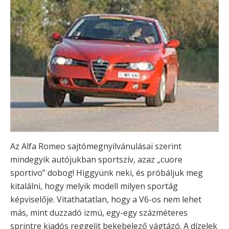
Az Alfa Romeo sajtómegnyilvánulásai szerint
mindegyik autójukban sportszív, azaz „cuore
sportivo” dobog! Higgyünk neki, és próbáljuk meg
kitalálni, hogy melyik modell milyen sportág
képviselője. Vitathatatlan, hogy a V6-os nem lehet
más, mint duzzadó izmú, egy-egy százméteres
sprintre kiadós reggelit bekebelező vágtázó. A dízelek