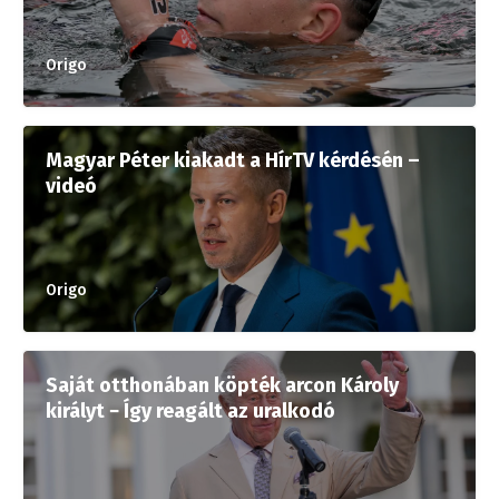
Origo
Magyar Péter kiakadt a HírTV kérdésén –
videó
Origo
Saját otthonában köpték arcon Károly
királyt − Így reagált az uralkodó