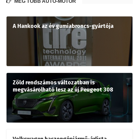
MÉG TÖBB AUTÓ-MOTOR
A Hankook az év gumiabroncs-gyártója
Zöld rendszámos változatban is
megvásárolható lesz az új Peugeot 308