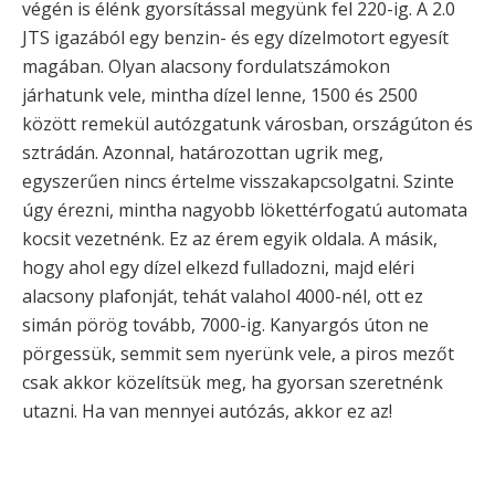
végén is élénk gyorsítással megyünk fel 220-ig. A 2.0
JTS igazából egy benzin- és egy dízelmotort egyesít
magában. Olyan alacsony fordulatszámokon
járhatunk vele, mintha dízel lenne, 1500 és 2500
között remekül autózgatunk városban, országúton és
sztrádán. Azonnal, határozottan ugrik meg,
egyszerűen nincs értelme visszakapcsolgatni. Szinte
úgy érezni, mintha nagyobb lökettérfogatú automata
kocsit vezetnénk. Ez az érem egyik oldala. A másik,
hogy ahol egy dízel elkezd fulladozni, majd eléri
alacsony plafonját, tehát valahol 4000-nél, ott ez
simán pörög tovább, 7000-ig. Kanyargós úton ne
pörgessük, semmit sem nyerünk vele, a piros mezőt
csak akkor közelítsük meg, ha gyorsan szeretnénk
utazni. Ha van mennyei autózás, akkor ez az!