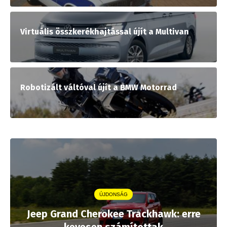
Virtuális összkerékhajtással újít a Multivan
Robotizált váltóval újít a BMW Motorrad
ÚJDONSÁG
Jeep Grand Cherokee Trackhawk: erre
kevesen számítottak