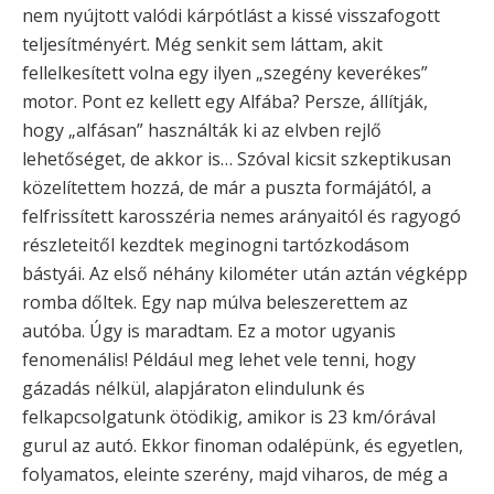
nem nyújtott valódi kárpótlást a kissé visszafogott
teljesítményért. Még senkit sem láttam, akit
fellelkesített volna egy ilyen „szegény keverékes”
motor. Pont ez kellett egy Alfába? Persze, állítják,
hogy „alfásan” használták ki az elvben rejlő
lehetőséget, de akkor is… Szóval kicsit szkeptikusan
közelítettem hozzá, de már a puszta formájától, a
felfrissített karosszéria nemes arányaitól és ragyogó
részleteitől kezdtek meginogni tartózkodásom
bástyái. Az első néhány kilométer után aztán végképp
romba dőltek. Egy nap múlva beleszerettem az
autóba. Úgy is maradtam. Ez a motor ugyanis
fenomenális! Például meg lehet vele tenni, hogy
gázadás nélkül, alapjáraton elindulunk és
felkapcsolgatunk ötödikig, amikor is 23 km/órával
gurul az autó. Ekkor finoman odalépünk, és egyetlen,
folyamatos, eleinte szerény, majd viharos, de még a