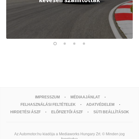
IMPRESSZUM
MÉDIAAJÁNLAT
FELHASZNÁLÁSI FELTÉTELEK
ADATVÉDELEM
HIRDETÉSI ÁSZF
ELŐFIZETŐI ÁSZF
SÜTI BEÁLLÍTÁSOK
Az Automotor.hu kiadója a Mediaworks Hungary Zrt. © Minden jog
fenntartva