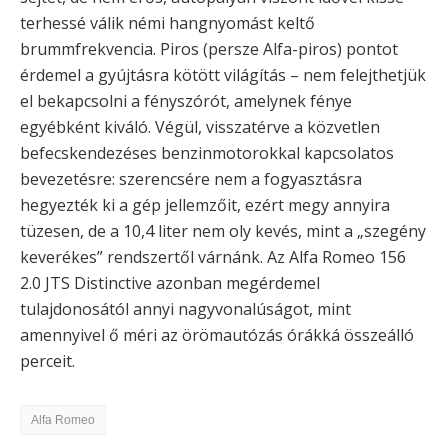
terhessé válik némi hangnyomást keltő
brummfrekvencia. Piros (persze Alfa-piros) pontot
érdemel a gyújtásra kötött világítás – nem felejthetjük
el bekapcsolni a fényszórót, amelynek fénye
egyébként kiváló. Végül, visszatérve a közvetlen
befecskendezéses benzinmotorokkal kapcsolatos
bevezetésre: szerencsére nem a fogyasztásra
hegyezték ki a gép jellemzőit, ezért megy annyira
tüzesen, de a 10,4 liter nem oly kevés, mint a „szegény
keverékes” rendszertől várnánk. Az Alfa Romeo 156
2.0 JTS Distinctive azonban megérdemel
tulajdonosától annyi nagyvonalúságot, mint
amennyivel ő méri az örömautózás órákká összeálló
perceit.
Alfa Romeo