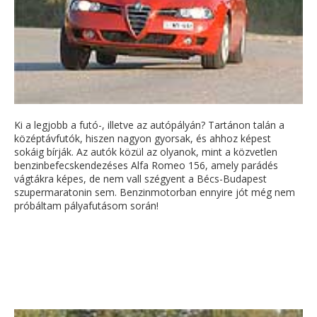
Ki a legjobb a futó-, illetve az autópályán? Tartánon talán a
középtávfutók, hiszen nagyon gyorsak, és ahhoz képest
sokáig bírják. Az autók közül az olyanok, mint a közvetlen
benzinbefecskendezéses Alfa Romeo 156, amely parádés
vágtákra képes, de nem vall szégyent a Bécs-Budapest
szupermaratonin sem. Benzinmotorban ennyire jót még nem
próbáltam pályafutásom során!