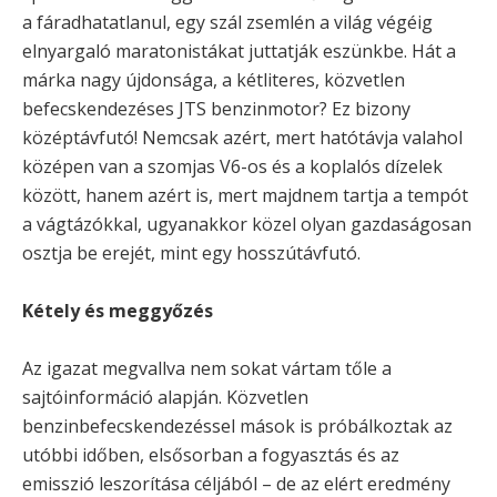
a fáradhatatlanul, egy szál zsemlén a világ végéig
elnyargaló maratonistákat juttatják eszünkbe. Hát a
márka nagy újdonsága, a kétliteres, közvetlen
befecskendezéses JTS benzinmotor? Ez bizony
középtávfutó! Nemcsak azért, mert hatótávja valahol
középen van a szomjas V6-os és a koplalós dízelek
között, hanem azért is, mert majdnem tartja a tempót
a vágtázókkal, ugyanakkor közel olyan gazdaságosan
osztja be erejét, mint egy hosszútávfutó.
Kétely és meggyőzés
Az igazat megvallva nem sokat vártam tőle a
sajtóinformáció alapján. Közvetlen
benzinbefecskendezéssel mások is próbálkoztak az
utóbbi időben, elsősorban a fogyasztás és az
emisszió leszorítása céljából – de az elért eredmény