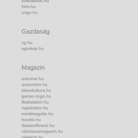
szabadfold.hu
hirtv.hu
origo.hu
Gazdaság
vg.hu
agrokep.hu
Magazin
astronet.hu
automotor.hu
lakaskultura.hu
gamer.origo.hu
likebalaton.hu
napidoktor.hu
mindmegette.hu
travelo.hu
dietaesfitnesz.hu
vitorlazasmagazin.hu
videkize.hu