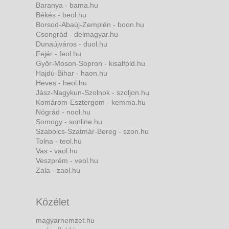
Baranya - bama.hu
Békés - beol.hu
Borsod-Abaúj-Zemplén - boon.hu
Csongrád - delmagyar.hu
Dunaújváros - duol.hu
Fejér - feol.hu
Győr-Moson-Sopron - kisalfold.hu
Hajdú-Bihar - haon.hu
Heves - heol.hu
Jász-Nagykun-Szolnok - szoljon.hu
Komárom-Esztergom - kemma.hu
Nógrád - nool.hu
Somogy - sonline.hu
Szabolcs-Szatmár-Bereg - szon.hu
Tolna - teol.hu
Vas - vaol.hu
Veszprém - veol.hu
Zala - zaol.hu
Közélet
magyarnemzet.hu