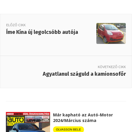
ELŐZŐ CIKK
Íme Kína új legolcsóbb autója
KÖVETKEZŐ CIKK
Agyatlanul száguld a kamionsofőr
Már kapható az Autó-Motor
2024/Március száma
OLVASSON BELE