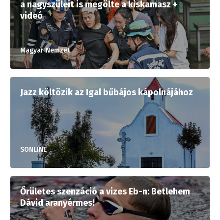
a nagyszüleit is megölte a kiskamasz +
videó
Magyar Nemzet
Jazz költözik az Igal bűbájos kápolnájához
SONLINE
Őrületes szenzáció a vizes Eb-n: Betlehem
Dávid aranyérmes!