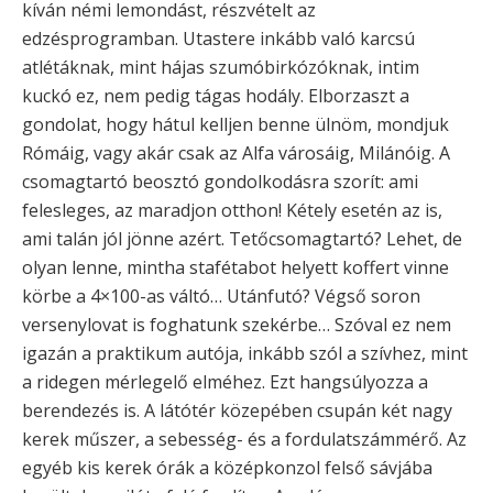
kíván némi lemondást, részvételt az
edzésprogramban. Utastere inkább való karcsú
atlétáknak, mint hájas szumóbirkózóknak, intim
kuckó ez, nem pedig tágas hodály. Elborzaszt a
gondolat, hogy hátul kelljen benne ülnöm, mondjuk
Rómáig, vagy akár csak az Alfa városáig, Milánóig. A
csomagtartó beosztó gondolkodásra szorít: ami
felesleges, az maradjon otthon! Kétely esetén az is,
ami talán jól jönne azért. Tetőcsomagtartó? Lehet, de
olyan lenne, mintha stafétabot helyett koffert vinne
körbe a 4×100-as váltó… Utánfutó? Végső soron
versenylovat is foghatunk szekérbe… Szóval ez nem
igazán a praktikum autója, inkább szól a szívhez, mint
a ridegen mérlegelő elméhez. Ezt hangsúlyozza a
berendezés is. A látótér közepében csupán két nagy
kerek műszer, a sebesség- és a fordulatszámmérő. Az
egyéb kis kerek órák a középkonzol felső sávjába