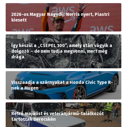
2026-os Magyar Nagydíj: Norris nyert, Piastri
kiesett
Így készül a „CSEPEL 100”, amely után vágyik a
dolgozó – de nem tudja megvenni, mert még
drága
Visszaadja a szárnyakat a Honda Civic Type R-
nek a Mugen
Retró majálist és veteránjármű-találkozót
tartottak Derecskén