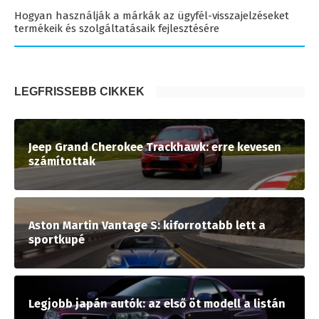
Hogyan használják a márkák az ügyfél-visszajelzéseket
termékeik és szolgáltatásaik fejlesztésére
LEGFRISSEBB CIKKEK
Jeep Grand Cherokee Trackhawk: erre kevesen
számítottak
Aston Martin Vantage S: kiforrottabb lett a
sportkupé
Legjobb japán autók: az első öt modell a listán