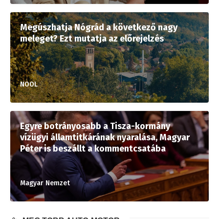
Megúszhatja Nógrád a következő nagy
meleget? Ezt mutatja az előrejelzés
NOOL
Egyre botrányosabb a Tisza-kormány
vízügyi államtitkárának nyaralása, Magyar
Péter is beszállt a kommentcsatába
Magyar Nemzet