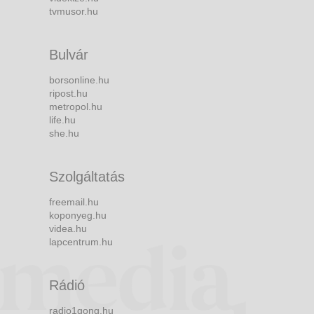
tvmusor.hu
Bulvár
borsonline.hu
ripost.hu
metropol.hu
life.hu
she.hu
Szolgáltatás
freemail.hu
koponyeg.hu
videa.hu
lapcentrum.hu
Rádió
radio1gong.hu