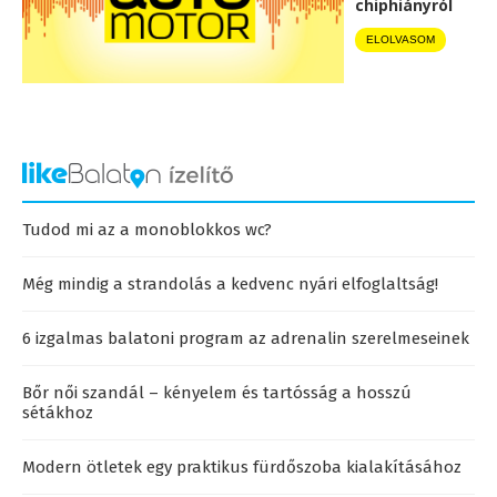
chiphiányról
ELOLVASOM
Tudod mi az a monoblokkos wc?
Még mindig a strandolás a kedvenc nyári elfoglaltság!
6 izgalmas balatoni program az adrenalin szerelmeseinek
Bőr női szandál – kényelem és tartósság a hosszú
sétákhoz
Modern ötletek egy praktikus fürdőszoba kialakításához