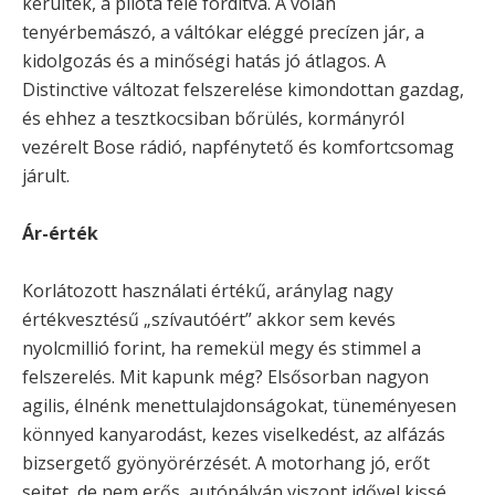
kerültek, a pilóta felé fordítva. A volán
tenyérbemászó, a váltókar eléggé precízen jár, a
kidolgozás és a minőségi hatás jó átlagos. A
Distinctive változat felszerelése kimondottan gazdag,
és ehhez a tesztkocsiban bőrülés, kormányról
vezérelt Bose rádió, napfénytető és komfortcsomag
járult.
Ár-érték
Korlátozott használati értékű, aránylag nagy
értékvesztésű „szívautóért” akkor sem kevés
nyolcmillió forint, ha remekül megy és stimmel a
felszerelés. Mit kapunk még? Elsősorban nagyon
agilis, élnénk menettulajdonságokat, tüneményesen
könnyed kanyarodást, kezes viselkedést, az alfázás
bizsergető gyönyörérzését. A motorhang jó, erőt
sejtet, de nem erős, autópályán viszont idővel kissé