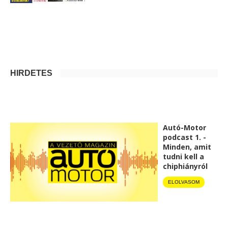
HIRDETÉS
Autó-Motor
podcast 1. -
Minden, amit
tudni kell a
chiphiányról
ELOLVASOM