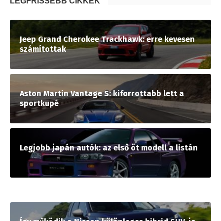
LEGFRISSEBB CIKKEK
Jeep Grand Cherokee Trackhawk: erre kevesen
számítottak
Aston Martin Vantage S: kiforrottabb lett a
sportkupé
Legjobb japán autók: az első öt modell a listán