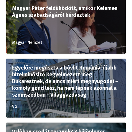
Magyar Péter feldühödött, amikor Kelemen
Ágnes szabadságáról kérdezték
Magyar Nemzet
Egyelőre megúszta a bóvlit Románia: újabb
hitelminősítő kegyelmezett meg
Bukarestnek, de nincs miért megnyugodni –
komoly gond lesz, ha nem lépnek azonnal a
szomszédban - Világgazdaság
VG
Valóban csodát tesznek? 3 különleges