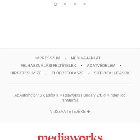
IMPRESSZUM
MÉDIAAJÁNLAT
FELHASZNÁLÁSI FELTÉTELEK
ADATVÉDELEM
HIRDETÉSI ÁSZF
ELŐFIZETŐI ÁSZF
SÜTI BEÁLLÍTÁSOK
Az Automotor.hu kiadója a Mediaworks Hungary Zrt. © Minden jog
fenntartva
VISSZA A TETEJÉRE