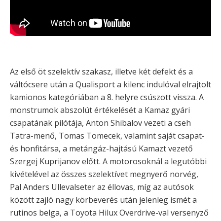
Az első öt szelektív szakasz, illetve két defekt és a
váltócsere után a Qualisport a kilenc indulóval elrajtolt
kamionos kategóriában a 8. helyre csúszott vissza. A
monstrumok abszolút értékelését a Kamaz gyári
csapatának pilótája, Anton Shibalov vezeti a cseh
Tatra-menő, Tomas Tomecek, valamint saját csapat-
és honfitársa, a metángáz-hajtású Kamazt vezető
Szergej Kuprijanov előtt. A motorosoknál a legutóbbi
kivételével az összes szelektívet megnyerő norvég,
Pal Anders Ullevalseter az éllovas, míg az autósok
között zajló nagy körbeverés után jelenleg ismét a
rutinos belga, a Toyota Hilux Overdrive-val versenyző