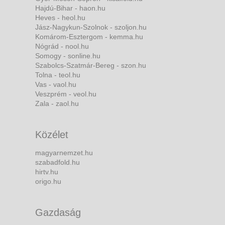
Hajdú-Bihar - haon.hu
Heves - heol.hu
Jász-Nagykun-Szolnok - szoljon.hu
Komárom-Esztergom - kemma.hu
Nógrád - nool.hu
Somogy - sonline.hu
Szabolcs-Szatmár-Bereg - szon.hu
Tolna - teol.hu
Vas - vaol.hu
Veszprém - veol.hu
Zala - zaol.hu
Közélet
magyarnemzet.hu
szabadfold.hu
hirtv.hu
origo.hu
Gazdaság