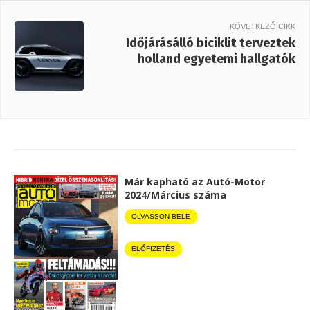
KÖVETKEZŐ CIKK
Időjárásálló biciklit terveztek
holland egyetemi hallgatók
Már kapható az Autó-Motor
2024/Március száma
OLVASSON BELE
ELŐFIZETÉS