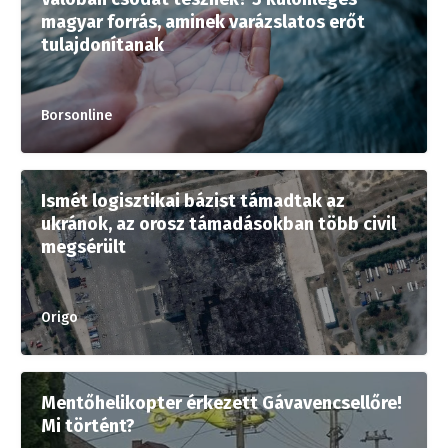
magyar forrás, aminek varázslatos erőt
tulajdonítanak
Borsonline
Ismét logisztikai bázist támadtak az
ukránok, az orosz támadásokban több civil
megsérült
Origo
Mentőhelikopter érkezett Gávavencsellőre!
Mi történt?