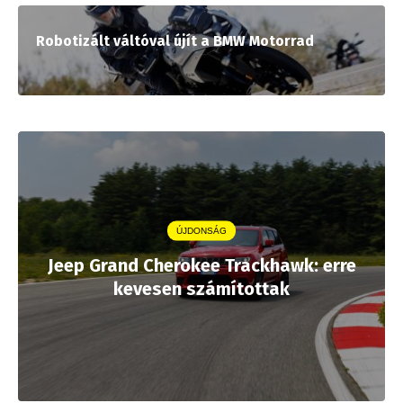
Robotizált váltóval újít a BMW Motorrad
ÚJDONSÁG
Jeep Grand Cherokee Trackhawk: erre
kevesen számítottak