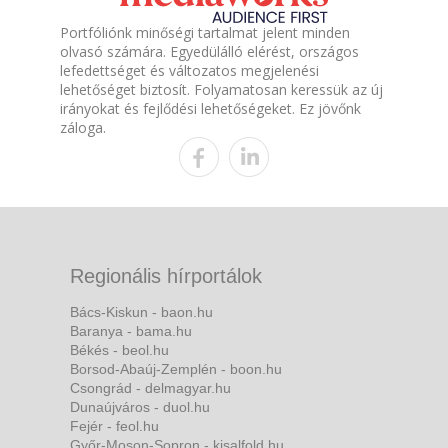
Portfóliónk minőségi tartalmat jelent minden
olvasó számára. Egyedülálló elérést, országos
lefedettséget és változatos megjelenési
lehetőséget biztosít. Folyamatosan keressük az új
irányokat és fejlődési lehetőségeket. Ez jövőnk
záloga.
Regionális hírportálok
Bács-Kiskun - baon.hu
Baranya - bama.hu
Békés - beol.hu
Borsod-Abaúj-Zemplén - boon.hu
Csongrád - delmagyar.hu
Dunaújváros - duol.hu
Fejér - feol.hu
Győr-Moson-Sopron - kisalfold.hu