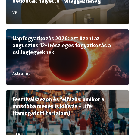
bedobtak helyette - Világgazdaság
VG
Napfogyatkozás 2026: ezt üzeni az
augusztus 12-i részleges fogyatkozás a
csillagjegyeknek
Astronet
Fesztiválszezon és felfázás: amikor a
mosdóba menés is kihívás - Life
(támogatott tartalom)
Life