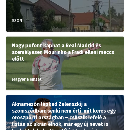
SZON
Nagy pofont kaphat a Real Madrid és
személyesen Mourinho a Fradi elleni meccs
előtt
Magyar Nemzet
Aknamezőn lépked Zelenszkij a
szomszédban: senki nem érti, mit keres egy
oroszpárti országban – csúszik lefelé a
listán az ukrán elnök, már egy új nevet is