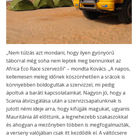
„Nem túlzás azt mondani, hogy ilyen gyönyörű
táborral még soha nem leptek meg bennünket az
Africa Eco Race szervezői” – mondta Kovács. „A napos,
kellemesen meleg időnek köszönhetően a srácok is
könnyebben boldogultak a szervizzel, mi pedig
ápoltuk a baráti kapcsolatainkat. Nagyon jó, hogy a
Scania átvizsgálása után a szervizcsapatunknak is
jutott némi ideje arra, hogy kifújják magukat, ugyanis
Mauritánia áll előttünk, a legnehezebb szakaszokkal
és ahogyan a mezőnyben többen is megfogalmazták,
a verseny valójában csak itt kezdődik el. A váltócsere