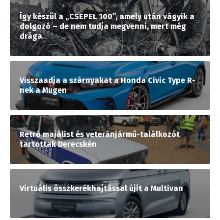
Így készül a „CSEPEL 100”, amely után vágyik a
dolgozó – de nem tudja megvenni, mert még
drága
Visszaadja a szárnyakat a Honda Civic Type R-
nek a Mugen
Retró majálist és veteránjármű-találkozót
tartottak Derecskén
Virtuális összkerékhajtással újít a Multivan