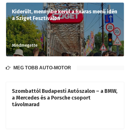
Kiderült, mennyibe kerül a fixáras menü idén
a Sziget Fesztiválon
Mindmegette
MÉG TÖBB AUTÓ-MOTOR
Szombattól Budapesti Autószalon – a BMW,
a Mercedes és a Porsche csoport
távolmarad