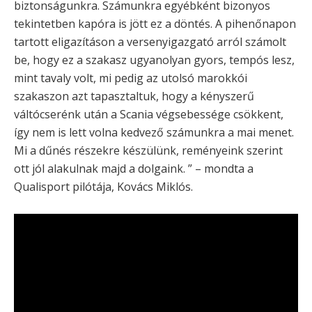
biztonságunkra. Számunkra egyébként bizonyos
tekintetben kapóra is jött ez a döntés. A pihenőnapon
tartott eligazításon a versenyigazgató arról számolt
be, hogy ez a szakasz ugyanolyan gyors, tempós lesz,
mint tavaly volt, mi pedig az utolsó marokkói
szakaszon azt tapasztaltuk, hogy a kényszerű
váltócserénk után a Scania végsebessége csökkent,
így nem is lett volna kedvező számunkra a mai menet.
Mi a dűnés részekre készülünk, reményeink szerint
ott jól alakulnak majd a dolgaink. ” – mondta a
Qualisport pilótája, Kovács Miklós.