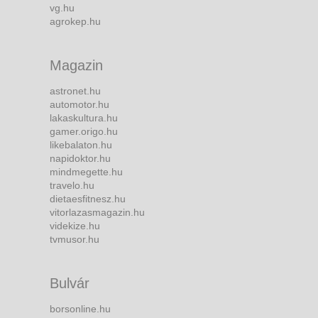
vg.hu
agrokep.hu
Magazin
astronet.hu
automotor.hu
lakaskultura.hu
gamer.origo.hu
likebalaton.hu
napidoktor.hu
mindmegette.hu
travelo.hu
dietaesfitnesz.hu
vitorlazasmagazin.hu
videkize.hu
tvmusor.hu
Bulvár
borsonline.hu