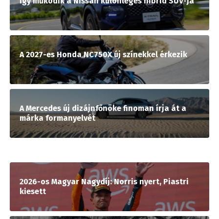
Így működik a Nissan különleges hibrid SUV-ja
A 2027-es Honda NC750X új színekkel érkezik
A Mercedes új dizájnfőnöke finoman írja át a
márka formanyelvét
2026-os Magyar Nagydíj: Norris nyert, Piastri
kiesett