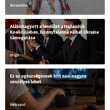
Borsonline
Alábbhagyott a lendület a Hajlandók
Koalíciójában, bizonytalanná válhat Ukrajna
támogatása
Origo
Ez az egészségesnek hitt nasi nagyon
veszélyes lehet
Metropol