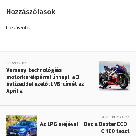
Hozzászólások
hozzászólás
ELŐZŐ CIKK
Verseny-technológiás
motorkerékpárral ünnepli a 3
évtizeddel ezelőtt VB-címét az
Aprilia
KÖVETKEZŐ CIKK
Az LPG erejével – Dacia Duster ECO-
G 100 teszt