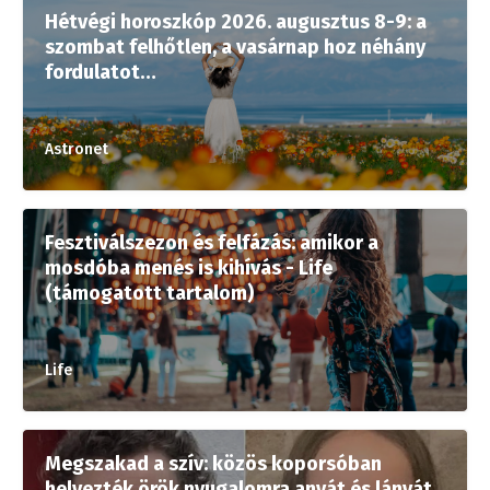
Hétvégi horoszkóp 2026. augusztus 8-9: a
szombat felhőtlen, a vasárnap hoz néhány
fordulatot…
Astronet
Fesztiválszezon és felfázás: amikor a
mosdóba menés is kihívás - Life
(támogatott tartalom)
Life
Megszakad a szív: közös koporsóban
helyezték örök nyugalomra anyát és lányát