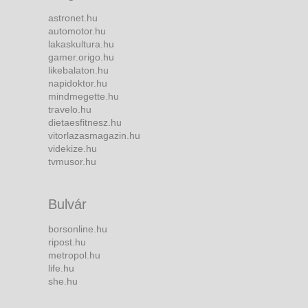
astronet.hu
automotor.hu
lakaskultura.hu
gamer.origo.hu
likebalaton.hu
napidoktor.hu
mindmegette.hu
travelo.hu
dietaesfitnesz.hu
vitorlazasmagazin.hu
videkize.hu
tvmusor.hu
Bulvár
borsonline.hu
ripost.hu
metropol.hu
life.hu
she.hu