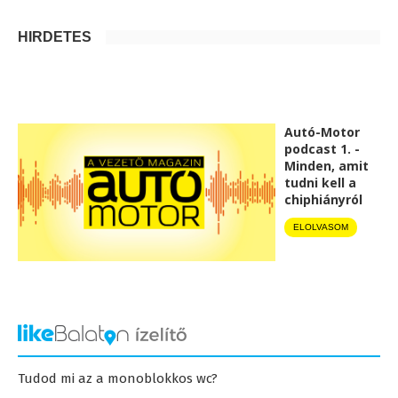
HIRDETÉS
Autó-Motor
podcast 1. -
Minden, amit
tudni kell a
chiphiányról
ELOLVASOM
Tudod mi az a monoblokkos wc?