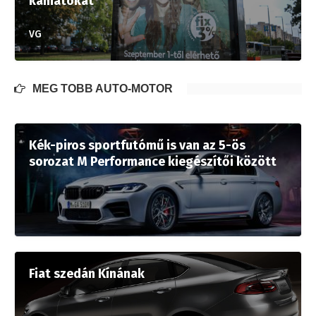
kamatokat
VG
MÉG TÖBB AUTÓ-MOTOR
Kék-piros sportfutómű is van az 5-ös
sorozat M Performance kiegészítői között
Fiat szedán Kínának