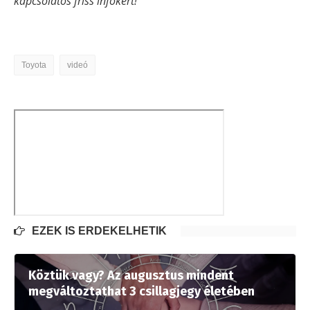
kapcsolatos friss infókért!
Toyota
videó
EZEK IS ÉRDEKELHETIK
Köztük vagy? Az augusztus mindent
megváltoztathat 3 csillagjegy életében