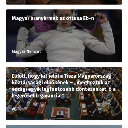
Magyar aranyérmek az öttusa Eb-n
Magyar Nemzet
Eldőlt, hogy kit jelöl a Tisza Magyarország
köztársasági elnökének – „meghoztuk az
eddigi egyik legfontosabb döntésünket, ő a
legerősebb garancia!"
VG