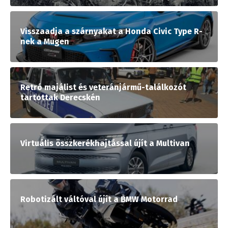
Visszaadja a szárnyakat a Honda Civic Type R-
nek a Mugen
Retró majálist és veteránjármű-találkozót
tartottak Derecskén
Virtuális összkerékhajtással újít a Multivan
Robotizált váltóval újít a BMW Motorrad