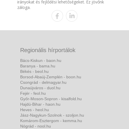
irányokat és fejlődési lehetőségeket. Ez jövőnk
záloga.
Regionális hírportálok
Bács-Kiskun - baon.hu
Baranya - bama.hu
Békés - beol.hu
Borsod-Abaúj-Zemplén - boon.hu
Csongrád - delmagyar.hu
Dunaújváros - duol.hu
Fejér - feol.hu
Győr-Moson-Sopron - kisalfold.hu
Hajdú-Bihar - haon.hu
Heves - heol.hu
Jász-Nagykun-Szolnok - szoljon.hu
Komárom-Esztergom - kemma.hu
Nógrád - nool.hu