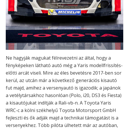
Ne hagyják magukat félrevezetni az által, hogy a
fényképeken látható autó még a Yaris modellfrissítés-
előtti arcát viseli. Mire az éles bevetésre 2017-ben sor
kerül, az utcán már a következő generációs kisautó
fut majd, amihez a versenyautó is igazodik; a japánok
a vetélytársakhoz hasonlóan (Polo, i20, DS3 és Fiesta)
a kisautójukat indítják a Rali-vb-n. A Toyota Yaris
WRC-c a kölni székhelyű Toyota Motorsport GmbH
fejleszti és ők adják majd a technikai támogatást is a
versenyekhez. Több pilóta ülhetett már az autóban,