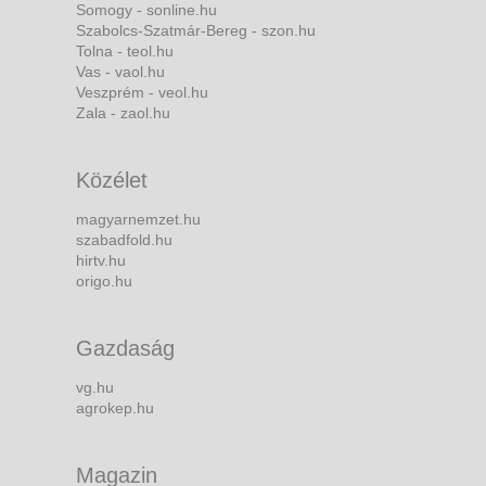
Somogy - sonline.hu
Szabolcs-Szatmár-Bereg - szon.hu
Tolna - teol.hu
Vas - vaol.hu
Veszprém - veol.hu
Zala - zaol.hu
Közélet
magyarnemzet.hu
szabadfold.hu
hirtv.hu
origo.hu
Gazdaság
vg.hu
agrokep.hu
Magazin