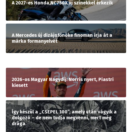
A 2027-es Honda NC750X új színekkel érkezik
A Mercedes új dizájnfőnöke finoman írja át a
márka formanyelvét
2026-os Magyar Nagydíj: Norris nyert, Piastri
kiesett
Így készül a „CSEPEL 100”, amely után vágyik a
dolgozó – de nem tudja megvenni, mert még
drága