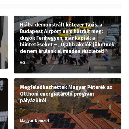
Hiába demonstrált kétezer taxis, a
Budapest Airport nem hátrált meg:
dugók Ferihegyen, már kapják a
büntetéseket – „Újabb akciók jöhetnek,
de nem árulunk el minden részletet!"
VG
Megfeledkezhettek Magyar Péterék az
Otthoni energiatároló program
pályázóiról
Magyar Nemzet