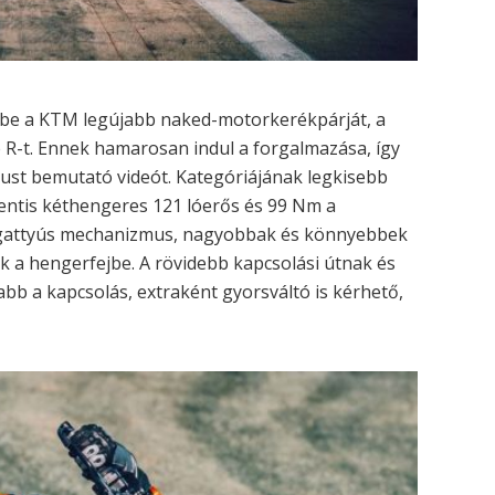
a be a KTM legújabb naked-motorkerékpárját, a
 R-t. Ennek hamarosan indul a forgalmazása, így
ípust bemutató videót. Kategóriájának legkisebb
centis kéthengeres 121 lóerős és 99 Nm a
orgattyús mechanizmus, nagyobbak és könnyebbek
k a hengerfejbe. A rövidebb kapcsolási útnak és
 a kapcsolás, extraként gyorsváltó is kérhető,