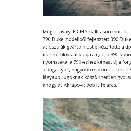
Még a tavalyi EICMA kiállításon mutatt
790 Duke modellből fejlesztett 890 Duke
az osztrák gyártó most elkészítette a t
méretű blokkját kapja a gép, a 890 köb
nyomatéka, a 790-eshez képest új a f
a dugattyúk, nagyobb csatornák kerülte
lágyabb rugóknak köszönhetően gyorsabb
ahogy az Akrapovic dob is feláras.