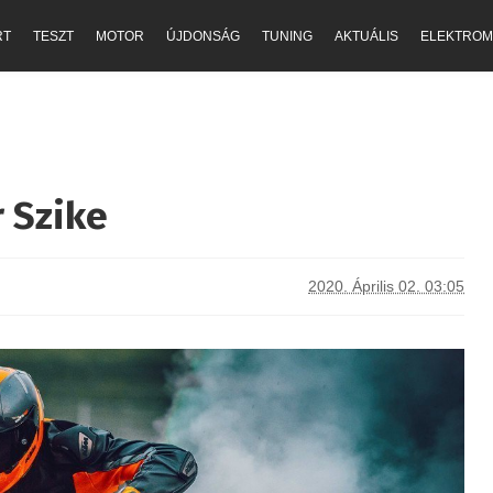
RT
TESZT
MOTOR
ÚJDONSÁG
TUNING
AKTUÁLIS
ELEKTROM
 Szike
2020. Április 02. 03:05