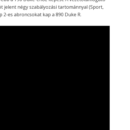
t jelent négy szabályozási tartománnyal (Sport,
up 2-es abroncsokat kap a 890 Duke R.