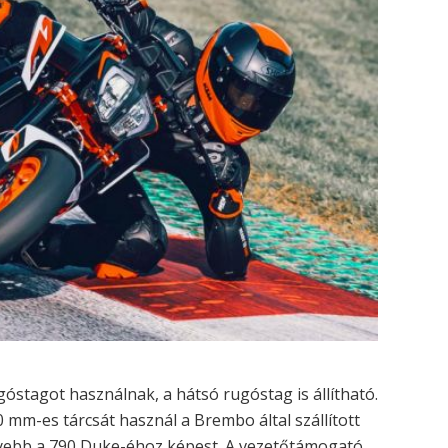
óstagot használnak, a hátsó rugóstag is állítható.
0 mm-es tárcsát használ a Brembo által szállított
nyebb a 790 Duke-éhoz képest. A vezetőtámogató