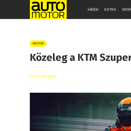
HÍREK
EXTRA
SPO
MOTOR
Közeleg a KTM Szuper
Lővei Gergely