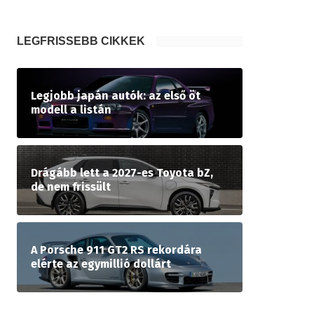
LEGFRISSEBB CIKKEK
Legjobb japán autók: az első öt
modell a listán
Drágább lett a 2027-es Toyota bZ,
de nem frissült
A Porsche 911 GT2 RS rekordára
elérte az egymillió dollárt