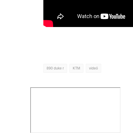
890 duke r
KTM
videó