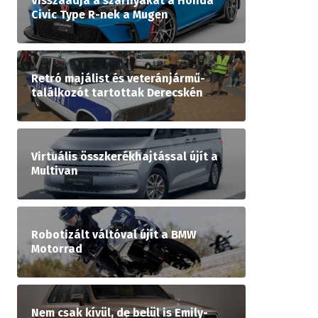
Visszaadja a szárnyakat a Honda
Civic Type R-nek a Mugen
Retró majálist és veteránjármű-
találkozót tartottak Derecskén
Virtuális összkerékhajtással újít a
Multivan
Robotizált váltóval újít a BMW
Motorrad
Nem csak kívül, de belül is Emily-