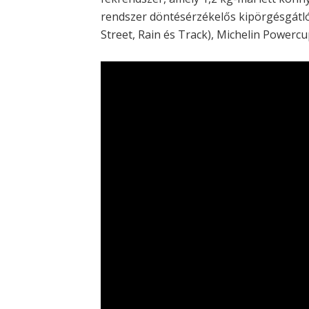
rendszer döntésérzékelős kipörgésgátló
Street, Rain és Track), Michelin Powerc