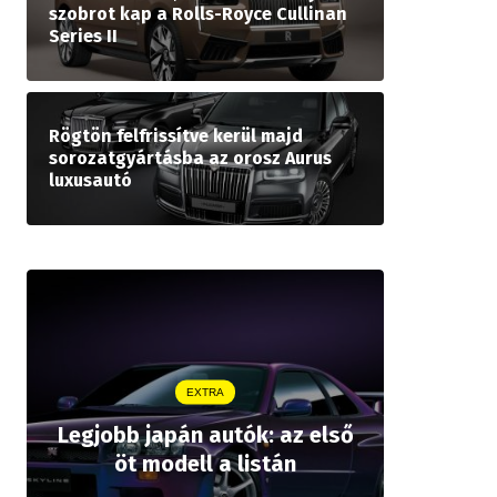
szobrot kap a Rolls-Royce Cullinan
Series II
Rögtön felfrissítve kerül majd
sorozatgyártásba az orosz Aurus
luxusautó
EXTRA
Legjobb japán autók: az első
Drágább 
öt modell a listán
bZ,