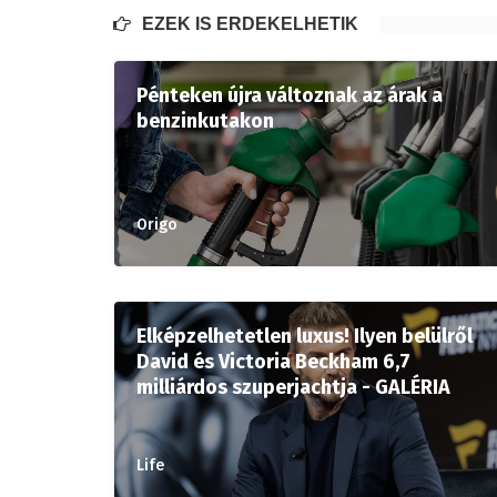
EZEK IS ÉRDEKELHETIK
Pénteken újra változnak az árak a
benzinkutakon
Origo
Elképzelhetetlen luxus! Ilyen belülről
David és Victoria Beckham 6,7
milliárdos szuperjachtja - GALÉRIA
Life