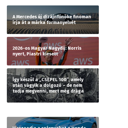
A Mercedes új dizájnfőnöke finoman
írja át a márka formanyelvét
2026-os Magyar Nagydíj: Norris
nyert, Piastri kiesett
Így készül a „CSEPEL 100”, amely
után vágyik a dolgozó – de nem
tudja megvenni, mert még drága