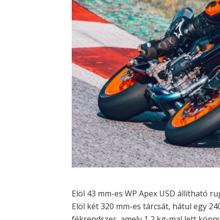
Elöl 43 mm-es WP Apex USD állítható rug
Elöl két 320 mm-es tárcsát, hátul egy 24
fékrendszer, amely 1,2 kg-mal lett kön