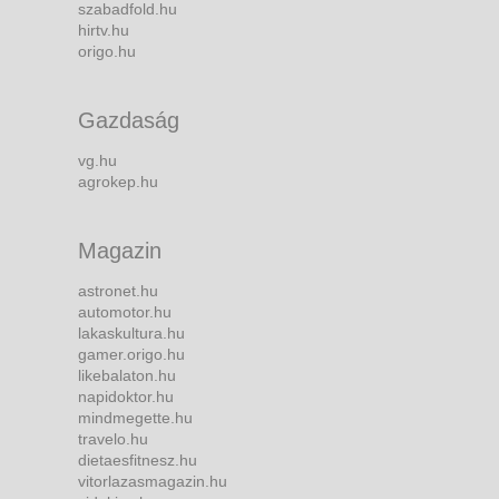
szabadfold.hu
hirtv.hu
origo.hu
Gazdaság
vg.hu
agrokep.hu
Magazin
astronet.hu
automotor.hu
lakaskultura.hu
gamer.origo.hu
likebalaton.hu
napidoktor.hu
mindmegette.hu
travelo.hu
dietaesfitnesz.hu
vitorlazasmagazin.hu