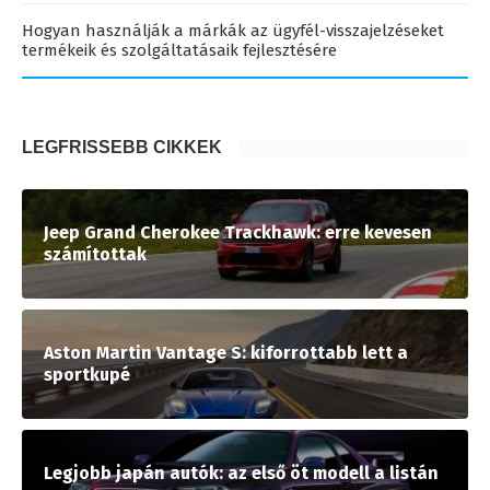
Hogyan használják a márkák az ügyfél-visszajelzéseket
termékeik és szolgáltatásaik fejlesztésére
LEGFRISSEBB CIKKEK
Jeep Grand Cherokee Trackhawk: erre kevesen
számítottak
Aston Martin Vantage S: kiforrottabb lett a
sportkupé
Legjobb japán autók: az első öt modell a listán