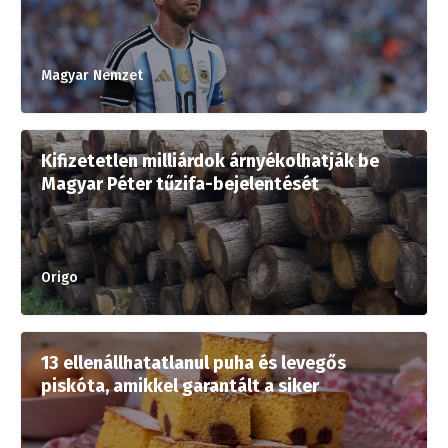
Magyar Nemzet
Kifizetetlen milliárdok árnyékolhatják be
Magyar Péter tűzifa-bejelentését
Origo
13 ellenállhatatlanul puha és levegős
piskóta, amikkel garantált a siker