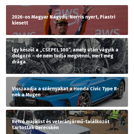
2026-os Magyar Nagydíj: Norris nyert, Piastri
kiesett
Így készül a „CSEPEL 100”, amely után vágyik a
dolgozó – de nem tudja megvenni, mert még
drága
Visszaadja a szárnyakat a Honda Civic Type R-
nek a Mugen
Retró majálist és veteránjármű-találkozót
tartottak Derecskén