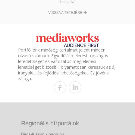
fenntartva
VISSZA A TETEJÉRE
Portfóliónk minőségi tartalmat jelent minden
olvasó számára. Egyedülálló elérést, országos
lefedettséget és változatos megjelenési
lehetőséget biztosít. Folyamatosan keressük az új
irányokat és fejlődési lehetőségeket. Ez jövőnk
záloga.
Regionális hírportálok
Bács-Kiskun - baon.hu