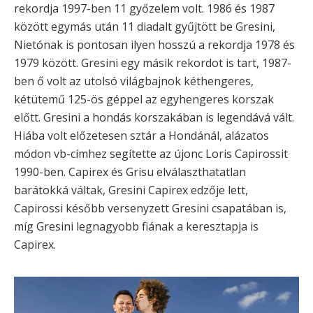
rekordja 1997-ben 11 győzelem volt. 1986 és 1987
között egymás után 11 diadalt gyűjtött be Gresini,
Nietónak is pontosan ilyen hosszú a rekordja 1978 és
1979 között. Gresini egy másik rekordot is tart, 1987-
ben ő volt az utolsó világbajnok kéthengeres,
kétütemű 125-ös géppel az egyhengeres korszak
előtt. Gresini a hondás korszakában is legendává vált.
Hiába volt előzetesen sztár a Hondánál, alázatos
módon vb-címhez segítette az újonc Loris Capirossit
1990-ben. Capirex és Grisu elválaszthatatlan
barátokká váltak, Gresini Capirex edzője lett,
Capirossi később versenyzett Gresini csapatában is,
míg Gresini legnagyobb fiának a keresztapja is
Capirex.