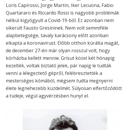
Loris Capirossi, Jorge Martin, Iker Lecuona, Fabio
Quartararo és Riccardo Rossi is nagyobb problémák
nélkül kigyógyult a Covid-19-ből. Ez azonban nem
sikerült Fausto Gresininek. Nem volt semmiféle
alapbetegsége, tavaly karácsony előtt azonban
elkapta a koronavírust. Előbb otthon kúrálta magát,
de december 27-én már olyan rosszul volt, hogy
kórházba kellett mennie. Grisut közel két hónapig
kezelték, voltak biztató jelek, pár napig le tudták
venni a lélegeztető gépről, felébresztették a
mesterséges kómából, mégsem tudta megnyerni
élete legnehezebb küzdelmét. Súlyosan elfertőződött
a tüdeje, végül agyvérzésben hunyt el.