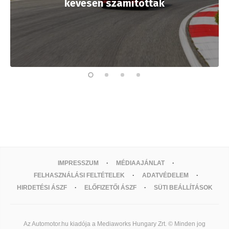
kevesen számítottak
IMPRESSZUM
MÉDIAAJÁNLAT
FELHASZNÁLÁSI FELTÉTELEK
ADATVÉDELEM
HIRDETÉSI ÁSZF
ELŐFIZETŐI ÁSZF
SÜTI BEÁLLÍTÁSOK
Az Automotor.hu kiadója a Mediaworks Hungary Zrt. © Minden jog