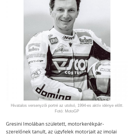
Hivatalos versenyzői portré az utolsó, 1994-es aktív idénye előtt.
Fotó: MotoGP
Gresini Imolában született, motorkerékpár-
szerelőnek tanult, az ügyfelek motorjait az imolai