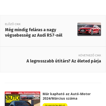
ELŐZŐ CIKK
Még mindig feláras a nagy
végsebesség az Audi RS7-nél
KÖVETKEZŐ CIKK
A legrosszabb útitárs? Az életed párja
Már kapható az Autó-Motor
2024/Március száma
OLVASSON BELE