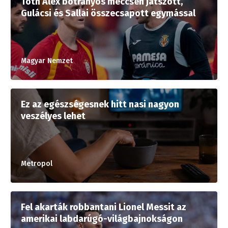
Tóth Alex botrányos meccsen játszott,
Gulácsi és Sallai összecsapott egymással
Magyar Nemzet
Ez az egészségesnek hitt nasi nagyon
veszélyes lehet
Metropol
Fel akarták robbantani Lionel Messit az
amerikai labdarúgó-világbajnokságon