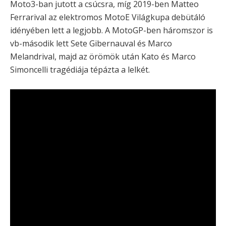
Moto3-ban jutott a csúcsra, míg 2019-ben Matteo
Ferrarival az elektromos MotoE Világkupa debütáló
idényében lett a legjobb. A MotoGP-ben háromszor is
vb-második lett Sete Gibernauval és Marco
Melandrival, majd az örömök után Kato és Marco
Simoncelli tragédiája tépázta a lelkét.