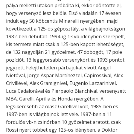
pálya melletti utakon próbálta ki, ekkor döntötte el,
hogy versenyző lesz belőle. Első viadalán 17 évesen
indult egy 50 köbcentis Minarelli nyergében, majd
következett a 125-ös géposztály, a világbajnokságon
1982-ben debütált. 1994-ig 13 vb-idényben szerepelt,
kis termete miatt csak a 125-ben kapott lehetőséget,
de 132 nagydíján 21 győzelmet, 47 dobogót, 17 pole
pozíciót, 13 leggyorsabb versenykört és 1093 pontot
jegyzett. Felejthetetlen párbajokat vívott Angel
Nietóval, Jorge Aspar Martínezzel, Capirossival, Alex
Crivillével, Alex Gramignivel, Eugenio Lazzarinivel,
Luca Cadalorával és Pierpaolo Bianchival, versenyzett
MBA, Garelli, Aprilia és Honda nyergében. A
legsikeresebb az olasz Garellivel volt, 1985-ben és
1987-ben is világbajnok lett vele. 1987-ben a 11
fordulós vb-n zsinórban 10 győzelmet aratott, csak
Rossi nyert többet egy 125-ös idényben, a Doktor