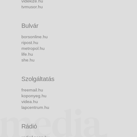
videkize.hu
tvmusor.hu
Bulvár
borsonline.hu
ripost.hu
metropol.hu
life.hu
she.hu
Szolgáltatás
freemail.hu
koponyeg.hu
videa.hu
lapcentrum.hu
Rádió