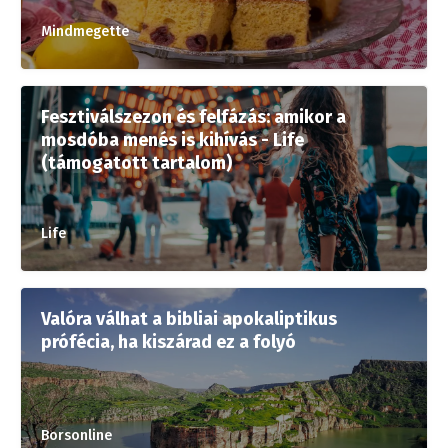
Mindmegette
Fesztiválszezon és felfázás: amikor a
mosdóba menés is kihívás - Life
(támogatott tartalom)
Life
Valóra válhat a bibliai apokaliptikus
prófécia, ha kiszárad ez a folyó
Borsonline