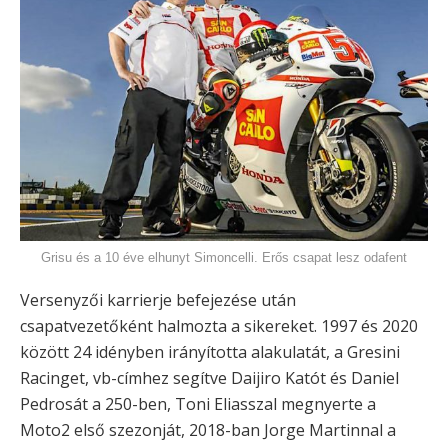
Grisu és a 10 éve elhunyt Simoncelli. Erős csapat lesz odafent
Versenyzői karrierje befejezése után
csapatvezetőként halmozta a sikereket. 1997 és 2020
között 24 idényben irányította alakulatát, a Gresini
Racinget, vb-címhez segítve Daijiro Katót és Daniel
Pedrosát a 250-ben, Toni Eliasszal megnyerte a
Moto2 első szezonját, 2018-ban Jorge Martinnal a