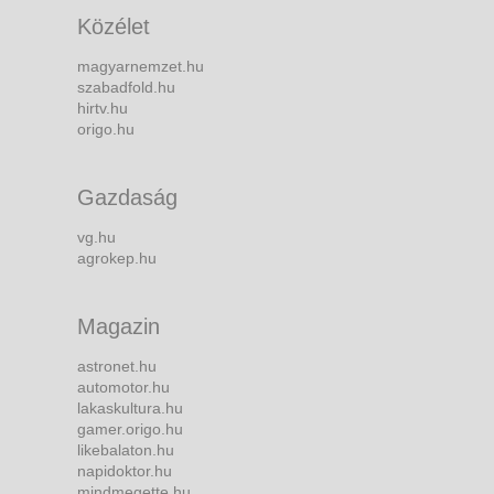
Közélet
magyarnemzet.hu
szabadfold.hu
hirtv.hu
origo.hu
Gazdaság
vg.hu
agrokep.hu
Magazin
astronet.hu
automotor.hu
lakaskultura.hu
gamer.origo.hu
likebalaton.hu
napidoktor.hu
mindmegette.hu