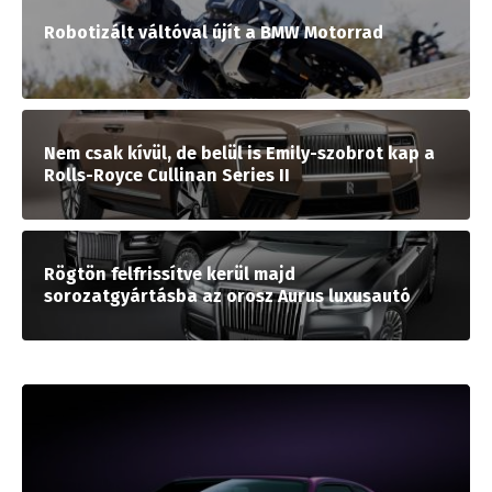
Robotizált váltóval újít a BMW Motorrad
Nem csak kívül, de belül is Emily-szobrot kap a
Rolls-Royce Cullinan Series II
Rögtön felfrissítve kerül majd
sorozatgyártásba az orosz Aurus luxusautó