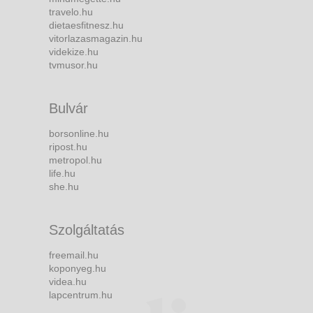
travelo.hu
dietaesfitnesz.hu
vitorlazasmagazin.hu
videkize.hu
tvmusor.hu
Bulvár
borsonline.hu
ripost.hu
metropol.hu
life.hu
she.hu
Szolgáltatás
freemail.hu
koponyeg.hu
videa.hu
lapcentrum.hu