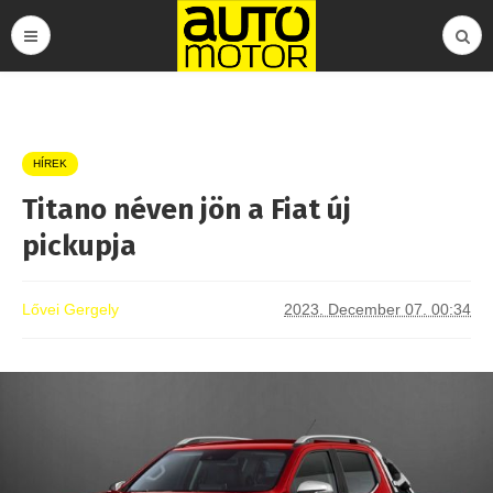
HÍREK
Titano néven jön a Fiat új
pickupja
Lővei Gergely
2023. December 07. 00:34