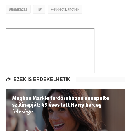
átmárkázás
Fiat
Peugeot Landtrek
EZEK IS ÉRDEKELHETIK
Meghan Markle fürdőruhában ünnepelte
szülinapját: 45 éves lett Harry herceg
felesége