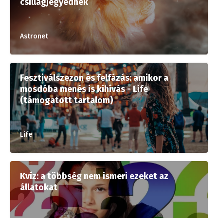
csillagjegyednek
Astronet
Fesztiválszezon és felfázás: amikor a
mosdóba menés is kihívás - Life
(támogatott tartalom)
Life
Kvíz: a többség nem ismeri ezeket az
állatokat