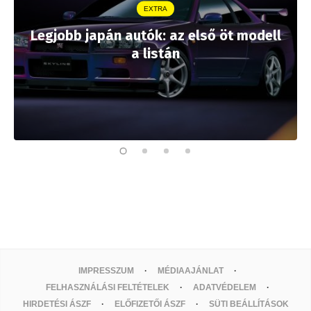
EXTRA
Legjobb japán autók: az első öt modell
a listán
IMPRESSZUM
MÉDIAAJÁNLAT
FELHASZNÁLÁSI FELTÉTELEK
ADATVÉDELEM
HIRDETÉSI ÁSZF
ELŐFIZETŐI ÁSZF
SÜTI BEÁLLÍTÁSOK