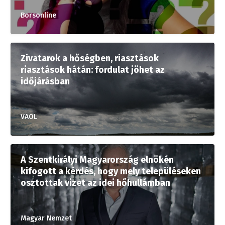
Borsonline
Zivatarok a hőségben, riasztások
riasztások hátán: fordulat jöhet az
időjárásban
VAOL
A Szentkirályi Magyarország elnökén
kifogott a kérdés, hogy mely településeken
osztottak vizet az idei hőhullámban
Magyar Nemzet