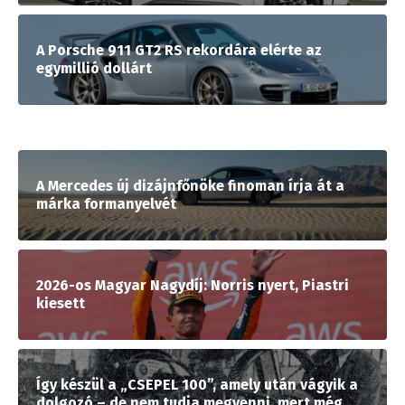
A Porsche 911 GT2 RS rekordára elérte az
egymillió dollárt
A Mercedes új dizájnfőnöke finoman írja át a
márka formanyelvét
2026-os Magyar Nagydíj: Norris nyert, Piastri
kiesett
Így készül a „CSEPEL 100”, amely után vágyik a
dolgozó – de nem tudja megvenni, mert még