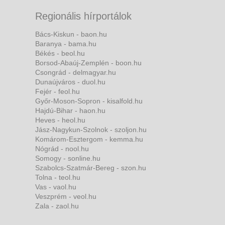
Regionális hírportálok
Bács-Kiskun - baon.hu
Baranya - bama.hu
Békés - beol.hu
Borsod-Abaúj-Zemplén - boon.hu
Csongrád - delmagyar.hu
Dunaújváros - duol.hu
Fejér - feol.hu
Győr-Moson-Sopron - kisalfold.hu
Hajdú-Bihar - haon.hu
Heves - heol.hu
Jász-Nagykun-Szolnok - szoljon.hu
Komárom-Esztergom - kemma.hu
Nógrád - nool.hu
Somogy - sonline.hu
Szabolcs-Szatmár-Bereg - szon.hu
Tolna - teol.hu
Vas - vaol.hu
Veszprém - veol.hu
Zala - zaol.hu