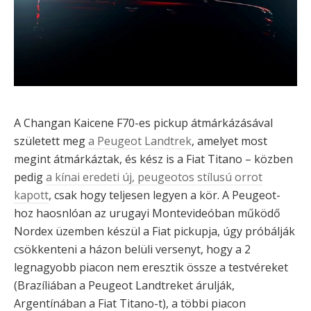
A Changan Kaicene F70-es pickup átmárkázásával
született meg
a Peugeot Landtrek
, amelyet most
megint átmárkáztak, és kész is a Fiat Titano – közben
pedig
a kínai eredeti új, peugeotos stílusú orrot
kapott
, csak hogy teljesen legyen a kör. A Peugeot-
hoz haosnlóan az urugayi Montevideóban működő
Nordex üzemben készül a Fiat pickupja, úgy próbálják
csökkenteni a házon belüli versenyt, hogy a 2
legnagyobb piacon nem eresztik össze a testvéreket
(Brazíliában a Peugeot Landtreket árulják,
Argentínában a Fiat Titano-t), a többi piacon