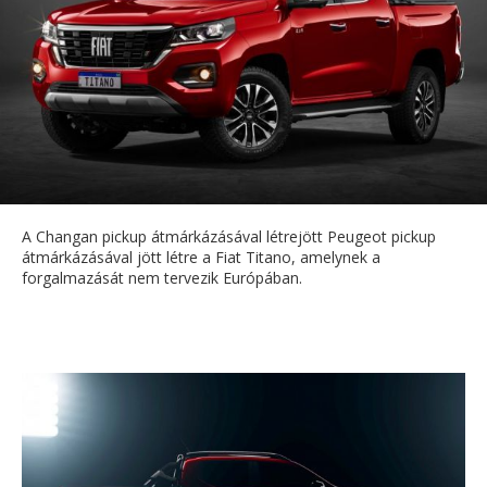
A Changan pickup átmárkázásával létrejött Peugeot pickup
átmárkázásával jött létre a Fiat Titano, amelynek a
forgalmazását nem tervezik Európában.