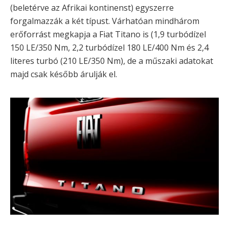
(beletérve az Afrikai kontinenst) egyszerre
forgalmazzák a két típust. Várhatóan mindhárom
erőforrást megkapja a Fiat Titano is (1,9 turbódízel
150 LE/350 Nm, 2,2 turbódízel 180 LE/400 Nm és 2,4
literes turbó (210 LE/350 Nm), de a műszaki adatokat
majd csak később árulják el.