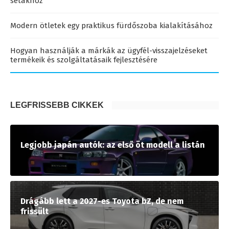
sétákhoz
Modern ötletek egy praktikus fürdőszoba kialakításához
Hogyan használják a márkák az ügyfél-visszajelzéseket
termékeik és szolgáltatásaik fejlesztésére
LEGFRISSEBB CIKKEK
Legjobb japán autók: az első öt modell a listán
Drágább lett a 2027-es Toyota bZ, de nem
frissült