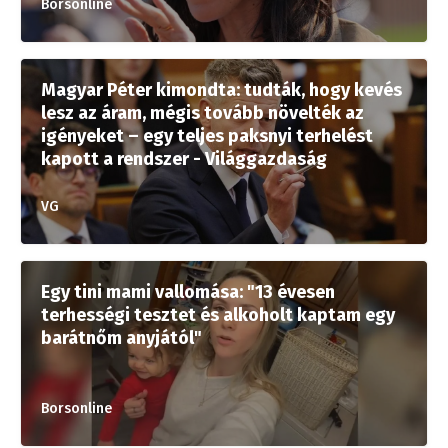
Borsonline
Magyar Péter kimondta: tudták, hogy kevés
lesz az áram, mégis tovább növelték az
igényeket – egy teljes paksnyi terhelést
kapott a rendszer - Világgazdaság
VG
Egy tini mami vallomása: "13 évesen
terhességi tesztet és alkoholt kaptam egy
barátnőm anyjától"
Borsonline