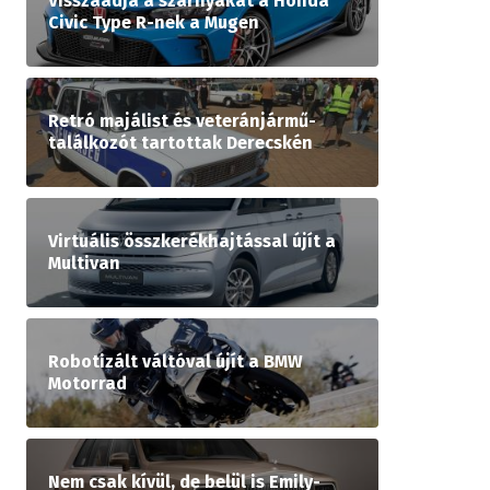
Visszaadja a szárnyakat a Honda
Civic Type R-nek a Mugen
Retró majálist és veteránjármű-
találkozót tartottak Derecskén
Virtuális összkerékhajtással újít a
Multivan
Robotizált váltóval újít a BMW
Motorrad
Nem csak kívül, de belül is Emily-