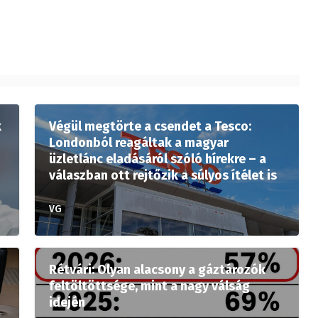
k
Végül megtörte a csendet a Tesco:
Londonból reagáltak a magyar
üzletlánc eladásáról szóló hírekre – a
válaszban ott rejtőzik a súlyos ítélet is
VG
Rétvári: Olyan alacsony a gáztározók
feltöltöttsége, mint a nagy válság
idején