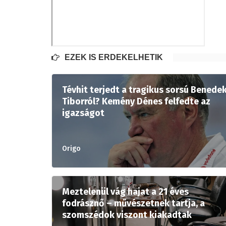
EZEK IS ÉRDEKELHETIK
Tévhit terjedt a tragikus sorsú Benede
Tiborról? Kemény Dénes felfedte az
igazságot
Origo
Meztelenül vág hajat a 21 éves
fodrásznő – művészetnek tartja, a
szomszédok viszont kiakadtak