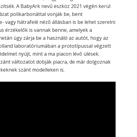
zítsék. A BabyArk nevű eszköz 2021 végén kerül
vázat polikarbonáttal vonják be, bent
e- vagy hátrafelé néző állásban is be lehet szerelni
us érzékelők is vannak benne, amelyek a
 netán úgy zárja be a használó az autót, hogy az
holland laboratóriumában a prototípussal végzett
édelmet nyújt, mint a ma piacon lévő ülések.
zánt változatot dobják piacra, de már dolgoznak
ekeknek szánt modelleken is.