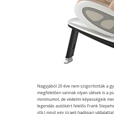
Nagyjából 20 éve nem szigorították a g
megfelelően vannak olyan ülések is a pia
minimumot, de védelmi képességeik mess
legendás autókért felelős Frank Stepehs
stb.) most egy izraeli hadiipari vállalatt