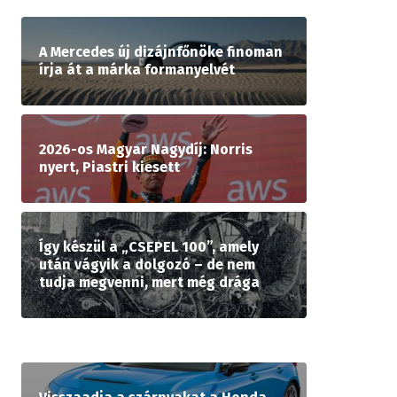
A Mercedes új dizájnfőnöke finoman
írja át a márka formanyelvét
2026-os Magyar Nagydíj: Norris
nyert, Piastri kiesett
Így készül a „CSEPEL 100”, amely
után vágyik a dolgozó – de nem
tudja megvenni, mert még drága