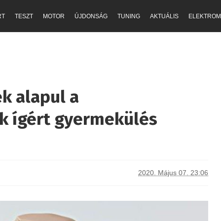
RT
TESZT
MOTOR
ÚJDONSÁG
TUNING
AKTUÁLIS
ELEKTROM
ék alapul a
k ígért gyermekülés
2020. Május 07. 23:06