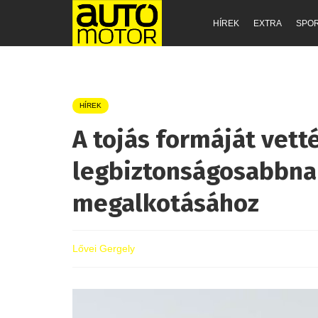
HÍREK
EXTRA
SPO
HÍREK
A tojás formáját vett
legbiztonságosabbna
megalkotásához
Lővei Gergely