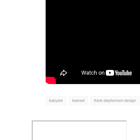
babyark
baleset
frank stephenson design