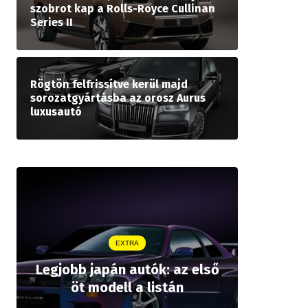
szobrot kap a Rolls-Royce Cullinan
Series II
Rögtön felfrissítve kerül majd
sorozatgyártásba az orosz Aurus
luxusautó
EXTRA
Legjobb japán autók: az első
Drágább 
öt modell a listán
bZ,