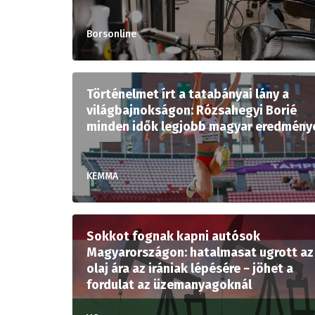
Borsonline
Történelmet írt a tatabányai lány a
világbajnokságon: Rózsahegyi Borié
minden idők legjobb magyar eredmény
KEMMA
Sokkot fognak kapni autósok
Magyarországon: hatalmasat ugrott az
olaj ára az irániak lépésére − jöhet a
fordulat az üzemanyagoknál