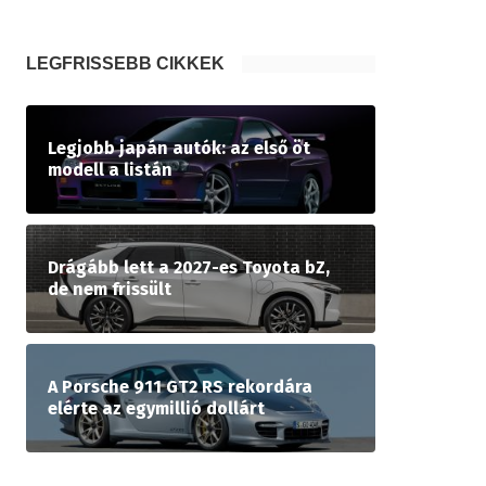
LEGFRISSEBB CIKKEK
Legjobb japán autók: az első öt
modell a listán
Drágább lett a 2027-es Toyota bZ,
de nem frissült
A Porsche 911 GT2 RS rekordára
elérte az egymillió dollárt