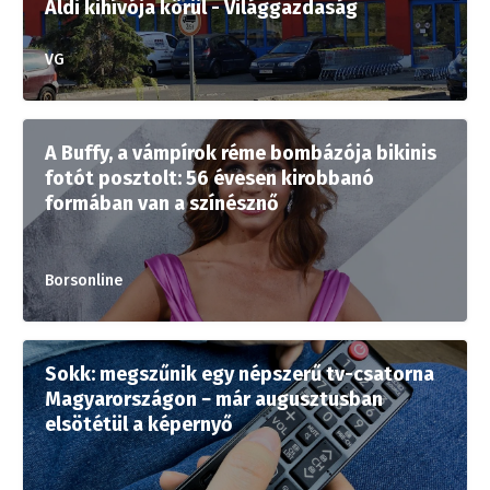
Aldi kihívója körül - Világgazdaság
VG
A Buffy, a vámpírok réme bombázója bikinis
fotót posztolt: 56 évesen kirobbanó
formában van a színésznő
Borsonline
Sokk: megszűnik egy népszerű tv-csatorna
Magyarországon − már augusztusban
elsötétül a képernyő