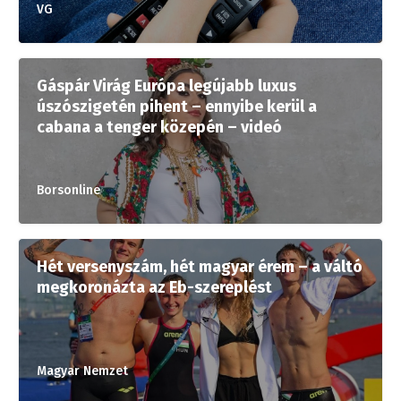
VG
Gáspár Virág Európa legújabb luxus
úszószigetén pihent – ennyibe kerül a
cabana a tenger közepén – videó
Borsonline
Hét versenyszám, hét magyar érem – a váltó
megkoronázta az Eb-szereplést
Magyar Nemzet