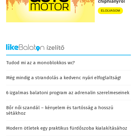
chiphiányról
ELOLVASOM
Tudod mi az a monoblokkos wc?
Még mindig a strandolás a kedvenc nyári elfoglaltság!
6 izgalmas balatoni program az adrenalin szerelmeseinek
Bőr női szandál – kényelem és tartósság a hosszú
sétákhoz
Modern ötletek egy praktikus fürdőszoba kialakításához