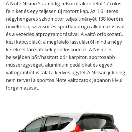
A Note Nismo S az eddig felsoroltakon felül 17 colos
felniket és egy teljesen új motort kap. Az 1,6 literes
négyhengeres szívómotor teljesítményét 138 lóerőre
növelték új szívósor és sportkipufogó alkalmazásával,
és a vezérlés átprogramozásával. A váltó ötfokozatú,
kézi kapcsolású, a megfelelő lassulásról mind a négy
keréknél tárcsafékek gondoskodnak. A Nismo S
belsejében bőr/hasított bőr kárpitot, sportosabb
műszeregységet, alumínium pedálokat és egyedi
váltógombot is talál a kedves ügyfél. A Nissan jelenleg
nem tervezi a sportos Note változatok Japánon kívüli
forgalmazását.