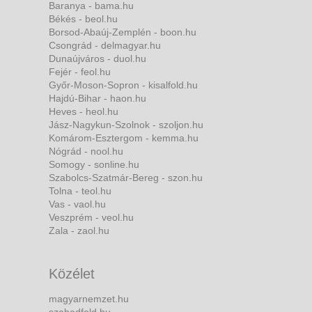
Baranya - bama.hu
Békés - beol.hu
Borsod-Abaúj-Zemplén - boon.hu
Csongrád - delmagyar.hu
Dunaújváros - duol.hu
Fejér - feol.hu
Győr-Moson-Sopron - kisalfold.hu
Hajdú-Bihar - haon.hu
Heves - heol.hu
Jász-Nagykun-Szolnok - szoljon.hu
Komárom-Esztergom - kemma.hu
Nógrád - nool.hu
Somogy - sonline.hu
Szabolcs-Szatmár-Bereg - szon.hu
Tolna - teol.hu
Vas - vaol.hu
Veszprém - veol.hu
Zala - zaol.hu
Közélet
magyarnemzet.hu