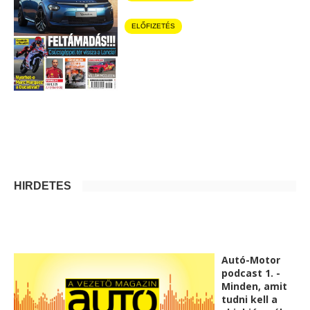
ELŐFIZETÉS
HIRDETÉS
Autó-Motor
podcast 1. -
Minden, amit
tudni kell a