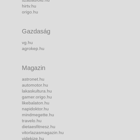
szabadfold.hu
hirtv.hu
origo.hu
Gazdaság
vg.hu
agrokep.hu
Magazin
astronet.hu
automotor.hu
lakaskultura.hu
gamer.origo.hu
likebalaton.hu
napidoktor.hu
mindmegette.hu
travelo.hu
dietaesfitnesz.hu
vitorlazasmagazin.hu
videkize.hu