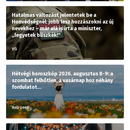
Hatalmas változást jelentetek be a
Honvédségnél: jobb lesz hozzászokni az új
nevekhez – már alá is írta a miniszter,
„legyetek büszkék!"
VG
Hétvégi horoszkóp 2026. augusztus 8-9: a
szombat felhőtlen, a vasárnap hoz néhány
fordulatot…
Astronet