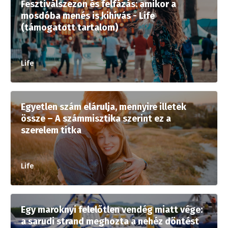
Fesztiválszezon és felfázás: amikor a
mosdóba menés is kihívás - Life
(támogatott tartalom)
Life
Egyetlen szám elárulja, mennyire illetek
össze – A számmisztika szerint ez a
szerelem titka
Life
Egy maroknyi felelőtlen vendég miatt vége:
a sarudi strand meghozta a nehéz döntést