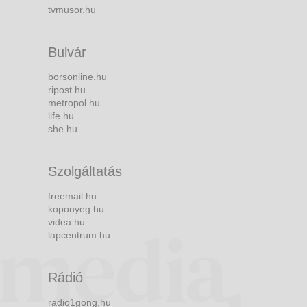
tvmusor.hu
Bulvár
borsonline.hu
ripost.hu
metropol.hu
life.hu
she.hu
Szolgáltatás
freemail.hu
koponyeg.hu
videa.hu
lapcentrum.hu
Rádió
radio1gong.hu