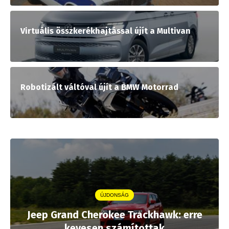
Virtuális összkerékhajtással újít a Multivan
Robotizált váltóval újít a BMW Motorrad
ÚJDONSÁG
Jeep Grand Cherokee Trackhawk: erre
kevesen számítottak