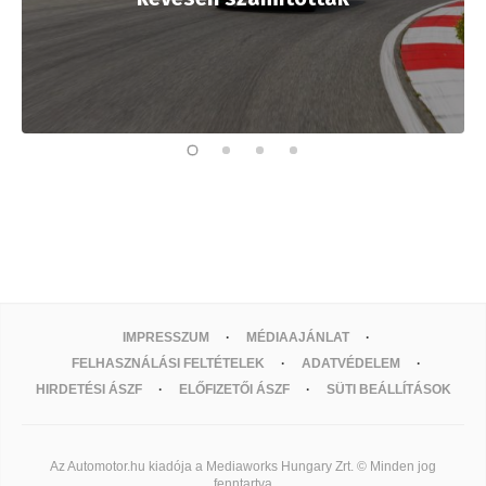
IMPRESSZUM
MÉDIAAJÁNLAT
FELHASZNÁLÁSI FELTÉTELEK
ADATVÉDELEM
HIRDETÉSI ÁSZF
ELŐFIZETŐI ÁSZF
SÜTI BEÁLLÍTÁSOK
Az Automotor.hu kiadója a Mediaworks Hungary Zrt. © Minden jog
fenntartva