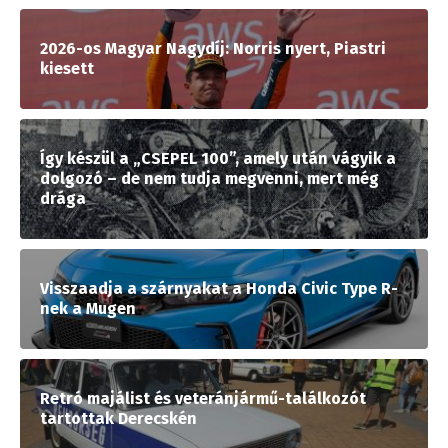
2026-os Magyar Nagydíj: Norris nyert, Piastri
kiesett
Így készül a „CSEPEL 100”, amely után vágyik a
dolgozó – de nem tudja megvenni, mert még
drága
Visszaadja a szárnyakat a Honda Civic Type R-
nek a Mugen
Retró majálist és veteránjármű-találkozót
tartottak Derecskén