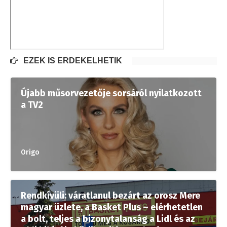
EZEK IS ÉRDEKELHETIK
Újabb műsorvezetője sorsáról nyilatkozott
a TV2
Origo
Rendkívüli: váratlanul bezárt az orosz Mere
magyar üzlete, a Basket Plus – elérhetetlen
a bolt, teljes a bizonytalanság a Lidl és az