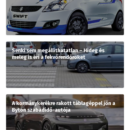
Senki sem megállíthatatlan – Hideg és
meleg is éri a fekvőrendőröket
A kormánykerékre rakott táblagéppel jön a
Byton szabadidő-autója