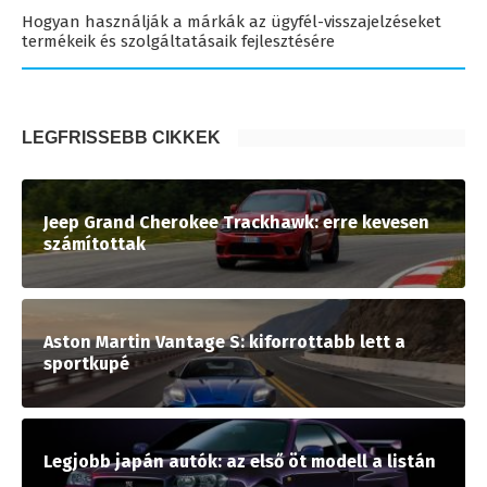
Hogyan használják a márkák az ügyfél-visszajelzéseket
termékeik és szolgáltatásaik fejlesztésére
LEGFRISSEBB CIKKEK
Jeep Grand Cherokee Trackhawk: erre kevesen
számítottak
Aston Martin Vantage S: kiforrottabb lett a
sportkupé
Legjobb japán autók: az első öt modell a listán