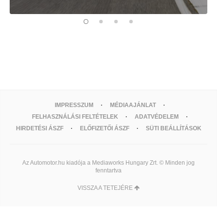
IMPRESSZUM
MÉDIAAJÁNLAT
FELHASZNÁLÁSI FELTÉTELEK
ADATVÉDELEM
HIRDETÉSI ÁSZF
ELŐFIZETŐI ÁSZF
SÜTI BEÁLLÍTÁSOK
Az Automotor.hu kiadója a Mediaworks Hungary Zrt. © Minden jog
fenntartva
VISSZA A TETEJÉRE