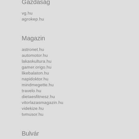
Gazdaság
vg.hu
agrokep.hu
Magazin
astronet.hu
automotor.hu
lakaskultura.hu
gamer.origo.hu
likebalaton.hu
napidoktor.hu
mindmegette.hu
travelo.hu
dietaesfitnesz.hu
vitorlazasmagazin.hu
videkize.hu
tvmusor.hu
Bulvár