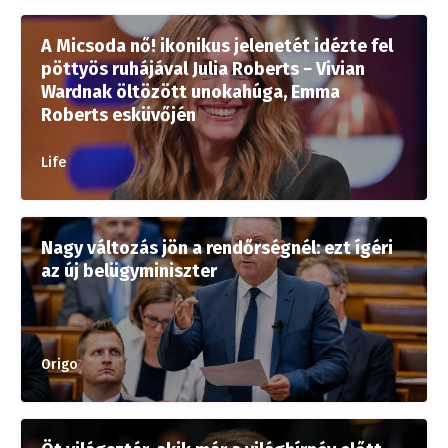
A Micsoda nő! ikonikus jelenetét idézte fel
pöttyös ruhájával Julia Roberts − Vivian
Wardnak öltözött unokahúga, Emma
Roberts esküvőjén
Life
Nagy változás jön a rendőrségnél: ezt ígéri
az új belügyminiszter
Origo