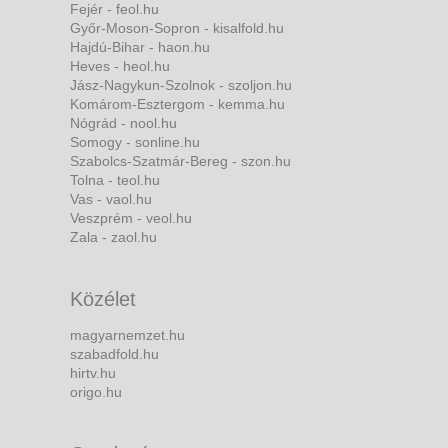
Fejér - feol.hu
Győr-Moson-Sopron - kisalfold.hu
Hajdú-Bihar - haon.hu
Heves - heol.hu
Jász-Nagykun-Szolnok - szoljon.hu
Komárom-Esztergom - kemma.hu
Nógrád - nool.hu
Somogy - sonline.hu
Szabolcs-Szatmár-Bereg - szon.hu
Tolna - teol.hu
Vas - vaol.hu
Veszprém - veol.hu
Zala - zaol.hu
Közélet
magyarnemzet.hu
szabadfold.hu
hirtv.hu
origo.hu