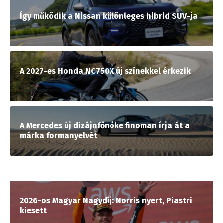
Így működik a Nissan különleges hibrid SUV-ja
A 2027-es Honda NC750X új színekkel érkezik
A Mercedes új dizájnfőnöke finoman írja át a
márka formanyelvét
2026-os Magyar Nagydíj: Norris nyert, Piastri
kiesett