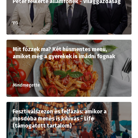
Péter felkérte államfőnek - Világgazdaság
VG
Mit főzzek ma? Két húsmentes menü,
amiket még a gyerekek is imádni fognak
Mindmegette
Fesztiválszezon és felfázás: amikor a
mosdóba menés is kihívás - Life
(támogatott tartalom)