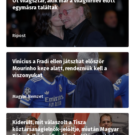
Öt világsztár, akik már a világhírnév előtt
egymásra találtak
Ripost
Vinícius a Fradi ellen játszhat először
Mourinho keze alatt, rendezniük kell a
viszonyukat
Magyar Nemzet
Kiderült, mit válaszolt a Tisza
köztársaságielnök-jelöltje, miután Magyar