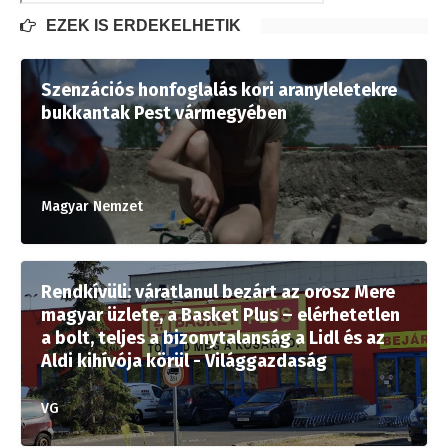
EZEK IS ÉRDEKELHETIK
Szenzációs honfoglalás kori aranyleletekre
bukkantak Pest vármegyében
Magyar Nemzet
Rendkívüli: váratlanul bezárt az orosz Mere
magyar üzlete, a Basket Plus – elérhetetlen
a bolt, teljes a bizonytalanság a Lidl és az
Aldi kihívója körül - Világgazdaság
VG