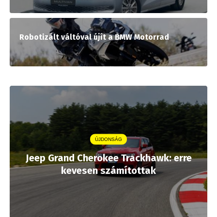
Robotizált váltóval újít a BMW Motorrad
ÚJDONSÁG
Jeep Grand Cherokee Trackhawk: erre
kevesen számítottak