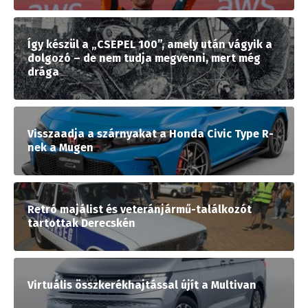
Így készül a „CSEPEL 100”, amely után vágyik a
dolgozó – de nem tudja megvenni, mert még
drága
Visszaadja a szárnyakat a Honda Civic Type R-
nek a Mugen
Retró majálist és veteránjármű-találkozót
tartottak Derecskén
Virtuális összkerékhajtással újít a Multivan