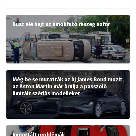
Busz elé hajt az ámokfutó részeg sofőr
Még be se mutatták az új James Bond mozit,
az Aston Martin már árulja a passzoló
limitált szériás modelleket
Importált problémák