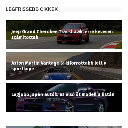
LEGFRISSEBB CIKKEK
Jeep Grand Cherokee Trackhawk: erre kevesen
számítottak
Aston Martin Vantage S: kiforrottabb lett a
sportkupé
Legjobb japán autók: az első öt modell a listán