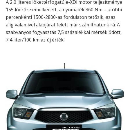
A 2,0 literes lökettérfogatú e-XDi motor teljesítménye
155 lóerőre emelkedett, a nyomaték 360 Nm – utóbbi
percenkénti 1500-2800-as fordulaton tetőzik, azaz
alig valamivel alapjárat felett már számíthatunk rá. A
szabványos fogyasztás 7,5 százalékkal mérséklődött,
7,4 liter/100 km az új érték.