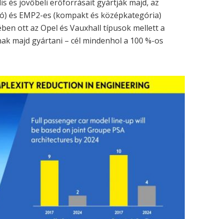
s és jövőbeli erőforrásait gyártják majd, az
tó) és EMP2-es (kompakt és középkategória)
en ott az Opel és Vauxhall típusok mellett a
nak majd gyártani – cél mindenhol a 100 %-os