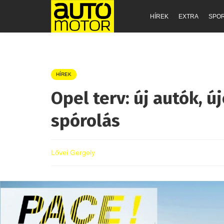
HÍREK
EXTRA
SPO
HÍREK
Opel terv: új autók, 
spórolás
Lővei Gergely