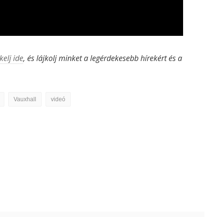
kelj ide
, és lájkolj minket a legérdekesebb hírekért és a
Vauxhall
videó