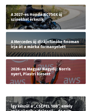
A 2027-es Honda NC750X új
színekkel érkezik
A Mercedes új dizájnfőnöke finoman
írja át a márka formanyelvét
2026-os Magyar Nagydíj: Norris
nyert, Piastri kiesett
Így készül a „CSEPEL 100”, amely