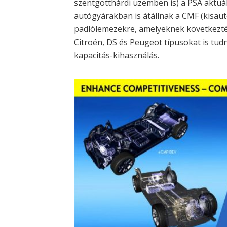
szentgotthárdi üzemben is) a PSA aktuáli
autógyárakban is átállnak a CMF (kisau
padlólemezekre, amelyeknek következtéb
Citroën, DS és Peugeot típusokat is tud
kapacitás-kihasználás.