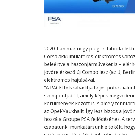
2020-ban már négy plug-in hibrid/elektr
Corsa akkumulátoros-elektromos változa
beleértve a haszonjárműveket is – elérhe
jövőre érkező új Combo lesz (az új Berl
elektromos hajtásával.
“A PACE! felszabadítja teljes potenciálun
szempontjából, amely képes megvédeni 
körülmények között is, s amely fenntarth
az Opel/Vauxhallt. Így lesz biztos a jöv
hozzá a Groupe PSA fejlődéséhez. A ter
csapatunk, munkatársunk eltökélt, hogy 
vezérigazgatója, Michael Lohscheller.