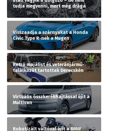
után vágyik a dolgozó – de nem
tudja megvenni, mert még drága
Visszaadja a szárnyakat a Honda
Civic Type R-nek a Mugen
Retró majálist és veteránjármű-
találkozót tartottak Derecskén
Virtuális összkerékhajtással újít a
Multivan
Robotizált váltóval újít a BMW