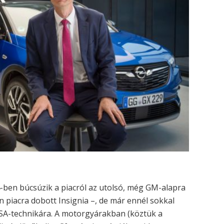
24-ben búcsúzik a piacról az utolsó, még GM-alapra
n piacra dobott Insignia –, de már ennél sokkal
SA-technikára. A motorgyárakban (köztük a