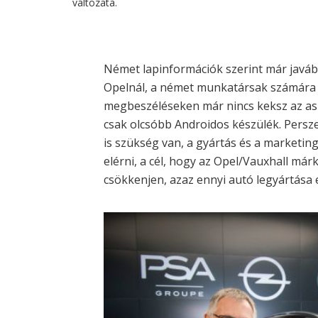
változata.
Német lapinformációk szerint már javáb
Opelnál, a német munkatársak számára bi
megbeszéléseken már nincs keksz az aszt
csak olcsóbb Androidos készülék. Pers
is szükség van, a gyártás és a marketing
elérni, a cél, hogy az Opel/Vauxhall má
csökkenjen, azaz ennyi autó legyártása 