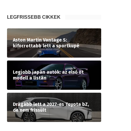
LEGFRISSEBB CIKKEK
Aston Martin Vantage S:
kiforrottabb lett a sportkupé
Legjobb japán autók: az első öt
modell a listán
Drágább lett a 2027-es Toyota bZ,
de nem frissült