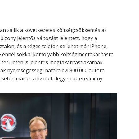
an zajlik a következetes költségcsökkentés az
zony jelentős változást jelentett, hogy a
alon, és a céges telefon se lehet már iPhone,
ze ennél sokkal komolyabb költségmegtakarításra
 területén is jelentős megtakarítást akarnak
rkák nyereségességi határa évi 800 000 autóra
esetén már pozitív nulla legyen az eredmény.