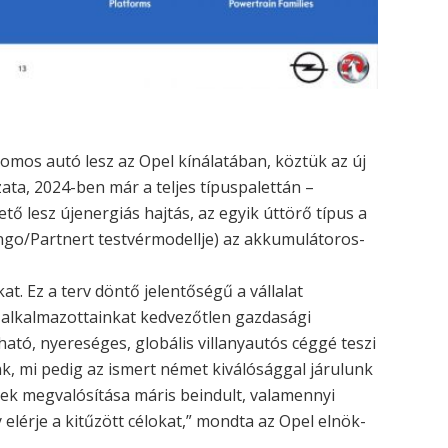
omos autó lesz az Opel kínálatában, köztük az új
ta, 2024-ben már a teljes típuspalettán –
tő lesz újenergiás hajtás, az egyik úttörő típus a
ingo/Partnert testvérmodellje) az akkumulátoros-
kat. Ez a terv döntő jelentőségű a vállalat
alkalmazottainkat kedvezőtlen gazdasági
ató, nyereséges, globális villanyautós céggé teszi
őnk, mi pedig az ismert német kiválósággal járulunk
vek megvalósítása máris beindult, valamennyi
elérje a kitűzött célokat,” mondta az Opel elnök-