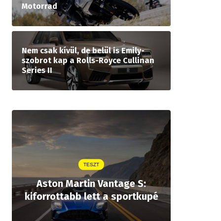
Motorrad
Nem csak kívül, de belül is Emily-
szobrot kap a Rolls-Royce Cullinan
Series II
TESZT
Aston Martin Vantage S:
Legjobb
kiforrottabb lett a sportkupé
öt