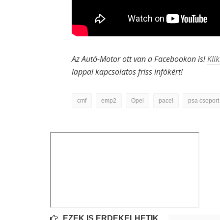
Az Autó-Motor ott van a Facebookon is!
Klik
lappal kapcsolatos friss infókért!
cmf
emp2
Opel
pace!
psa csoport
EZEK IS ÉRDEKELHETIK