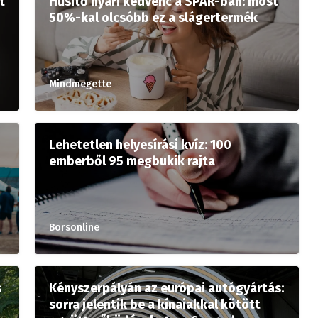
t
Hűsítő nyári kedvenc a SPAR-ban: most
50%-kal olcsóbb ez a slágertermék
Mindmegette
Lehetetlen helyesírási kvíz: 100
emberből 95 megbukik rajta
Borsonline
s
Kényszerpályán az európai autógyártás:
sorra jelentik be a kínaiakkal kötött