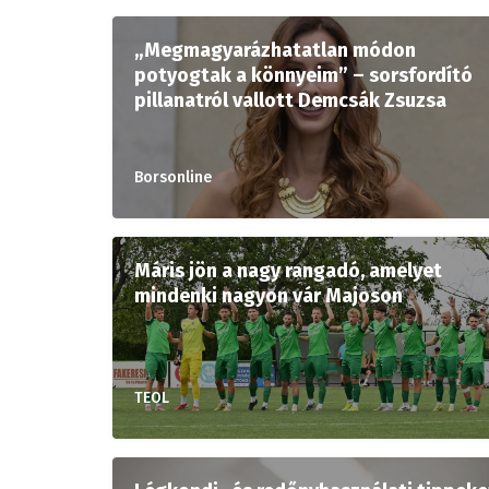
„Megmagyarázhatatlan módon
potyogtak a könnyeim” – sorsfordító
pillanatról vallott Demcsák Zsuzsa
Borsonline
Máris jön a nagy rangadó, amelyet
mindenki nagyon vár Majoson
TEOL