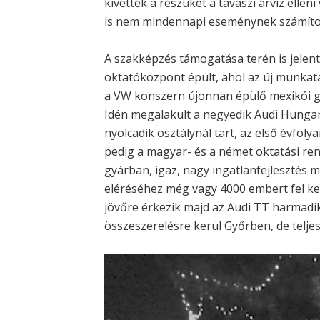
kivették a részüket a tavaszi árvíz ellen
is nem mindennapi eseménynek számíto
A szakképzés támogatása terén is jelen
oktatóközpont épült, ahol az új munkatá
a VW konszern újonnan épülő mexikói g
Idén megalakult a negyedik Audi Hungari
nyolcadik osztálynál tart, az első évfoly
pedig a magyar- és a német oktatási ren
gyárban, igaz, nagy ingatlanfejlesztés 
eléréséhez még vagy 4000 embert fel ke
jövőre érkezik majd az Audi TT harmadi
összeszerelésre kerül Győrben, de telje