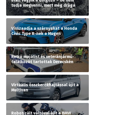
után vágyik a dolgozó – de nem
tudja megvenni, mert még drága
Visszaadja a szárnyakat a Honda
Civic Type R-nek a Mugen
Retró majálist és veteránjármű-
találkozót tartottak Derecskén
Virtuális összkerékhajtással újít a
Multivan
Robotizált váltóval újít a BMW