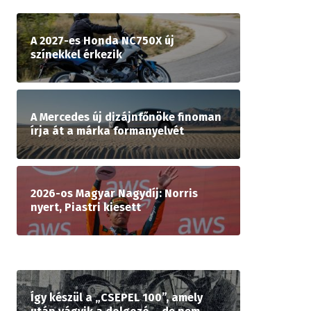
A 2027-es Honda NC750X új
színekkel érkezik
A Mercedes új dizájnfőnöke finoman
írja át a márka formanyelvét
2026-os Magyar Nagydíj: Norris
nyert, Piastri kiesett
Így készül a „CSEPEL 100”, amely