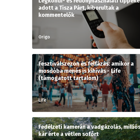
Légkondi- és redőnyhasználati tippeke
adott a Tisza Párt, kiborultak a
kommentelők
Origo
Fesztiválszezon és felfázás: amikor a
mosdóba menés is kihívás - Life
(támogatott tartalom)
Life
Fedélzeti kamerán a vadgázolás, millió
kár érte a vétlen sofőrt