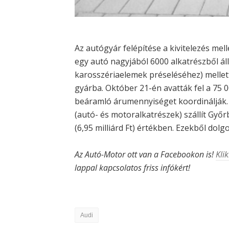
Az autógyár felépítése a kivitelezés mellet
egy autó nagyjából 6000 alkatrészből ál
karosszériaelemek préseléséhez) mellett
gyárba. Október 21-én avatták fel a 75 
beáramló árumennyiséget koordinálják.
(autó- és motoralkatrészek) szállít Győr
(6,95 milliárd Ft) értékben. Ezekből dolg
Az Autó-Motor ott van a Facebookon is!
Klik
lappal kapcsolatos friss infókért!
Audi