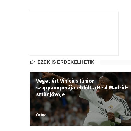
EZEK IS ÉRDEKELHETIK
Véget ért Vinícius Júnior
szappanoperája: eldőlt a Real Madrid-
sztár jövője
Origo