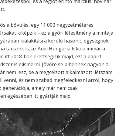
i védekezésből, és a régiót érintő márciusi hóvihar
tt.
tős a bővülés, egy 11 000 négyzetméteres
rsakat kiképzik – ez a győri létesítmény a mintája
yárában kialakításra kerülő hasonló egységnek.
a tanszék is, az Audi Hungaria Iskola immár a
am itt 2018-ban érettségizik majd, ezt a papírt
dszer is elismerni. Jövőre se pihennek nagyon a
már nem lesz, de a megcélzott alkalmazotti létszám
ll venni, és nem szabad megfeledkezni arról, hogy
k generációja, amely már nem csak
sen egészében itt gyártják majd.