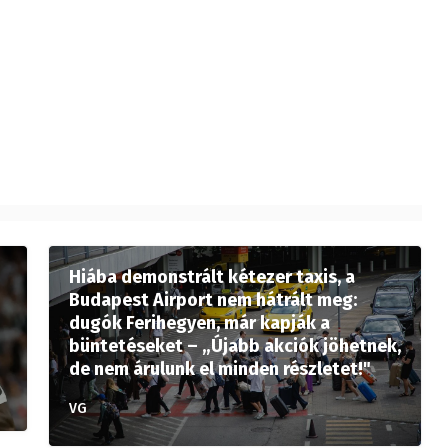
Hiába demonstrált kétezer taxis, a
Budapest Airport nem hátrált meg:
dugók Ferihegyen, már kapják a
büntetéseket – „Újabb akciók jöhetnek,
de nem árulunk el minden részletet!"
VG