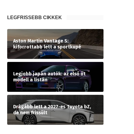
LEGFRISSEBB CIKKEK
Aston Martin Vantage S:
kiforrottabb lett a sportkupé
Legjobb japán autók: az első öt
modell a listán
Drágább lett a 2027-es Toyota bZ,
de nem frissült