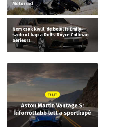
Motorrad
Nem csak kívül, de belül is Emily-
szobrot kap a Rolls-Royce Cullinan
Series II
TESZT
Aston Martin Vantage S:
Legjobb
kiforrottabb lett a sportkupé
öt