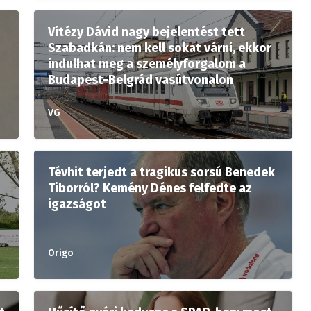
Vitézy Dávid nagy bejelentést tett
Szabadkán: nem kell sokat várni, ekkor
indulhat meg a személyforgalom a
Budapest-Belgrád vasútvonalon
VG
Tévhit terjedt a tragikus sorsú Benedek
Tiborról? Kemény Dénes felfedte az
igazságot
Origo