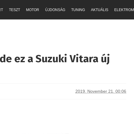
RT
TESZT
MOTOR
ÚJDONSÁG
TUNING
AKTUÁLIS
ELEKTROM
de ez a Suzuki Vitara új
2019. November 21. 00:06