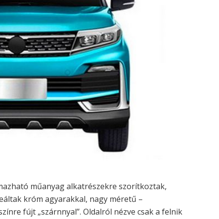
almazható műanyag alkatrészekre szorítkoztak,
reáltak króm agyarakkal, nagy méretű –
nre fújt „szárnnyal”. Oldalról nézve csak a felnik