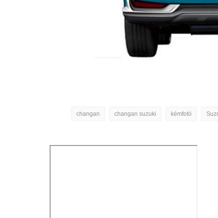
changan
changan suzuki
kémfotó
Suz