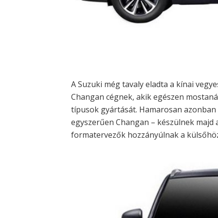
A Suzuki még tavaly eladta a kínai vegy
Changan cégnek, akik egészen mostanáig 
típusok gyártását. Hamarosan azonban 
egyszerűen Changan – készülnek majd az
formatervezők hozzányúlnak a külsőhöz