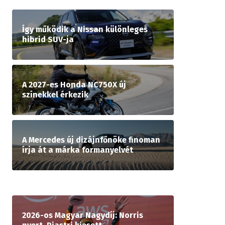
Így működik a Nissan különleges
hibrid SUV-ja
A 2027-es Honda NC750X új
színekkel érkezik
A Mercedes új dizájnfőnöke finoman
írja át a márka formanyelvét
2026-os Magyar Nagydíj: Norris