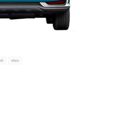
uki
vitara