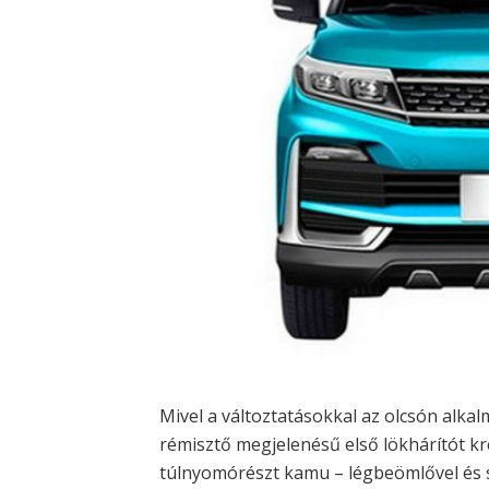
Mivel a változtatásokkal az olcsón alk
rémisztő megjelenésű első lökhárítót k
túlnyomórészt kamu – légbeömlővel és szí