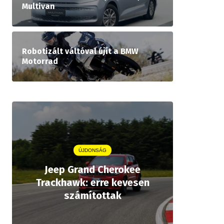
Multivan
Robotizált váltóval újít a BMW
Motorrad
ÚJDONSÁG
Jeep Grand Cherokee
Aston
Trackhawk: erre kevesen
kiforrot
számítottak