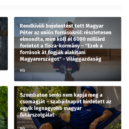
Rendkívüli bejelentést tett Magyar
Péter az uniós forrásokról: részletesen
elmondta, mire költ el 6000 milliárd
forintot a Tisza-kormány – "Ezek a
források át fogják alakítani
Magyarországot" - Világgazdaság
VG
Szombaton senki nem kapja meg a
csomagját − szabadnapot hirdetett az
egyik legnagyobb magyar
futárszolgálat
VG