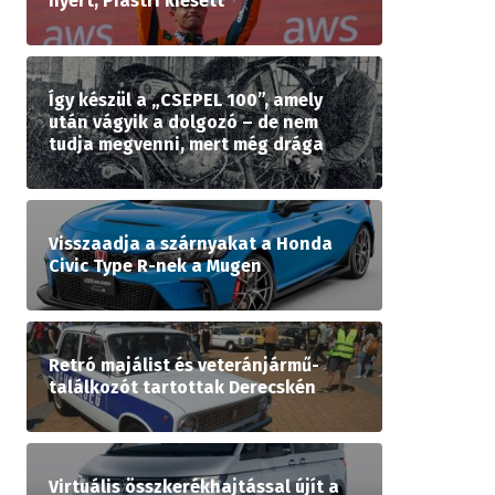
nyert, Piastri kiesett
Így készül a „CSEPEL 100”, amely
után vágyik a dolgozó – de nem
tudja megvenni, mert még drága
Visszaadja a szárnyakat a Honda
Civic Type R-nek a Mugen
Retró majálist és veteránjármű-
találkozót tartottak Derecskén
Virtuális összkerékhajtással újít a