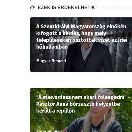
EZEK IS ÉRDEKELHETIK
A Szentkirályi Magyarország elnökén
kifogott a kérdés, hogy mely
településeken osztottak vizet az idei
hőhullámban
Magyar Nemzet
"A stewardess nem akart fölengedni" -
Pásztor Anna borzasztó helyzetbe
került a repülőn
Borsonline