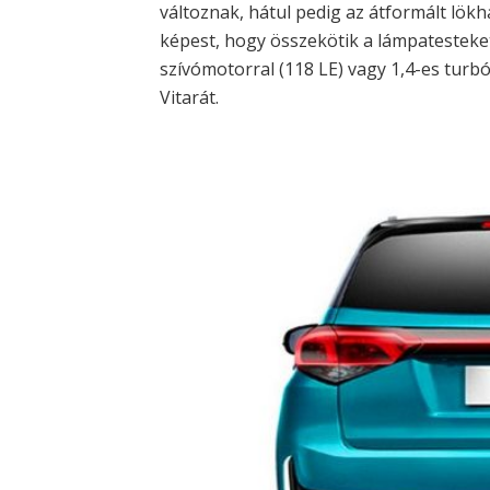
változnak, hátul pedig az átformált lök
képest, hogy összekötik a lámpatesteket
szívómotorral (118 LE) vagy 1,4-es turb
Vitarát.