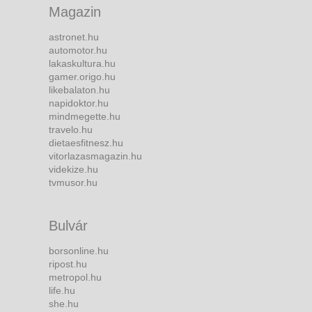
Magazin
astronet.hu
automotor.hu
lakaskultura.hu
gamer.origo.hu
likebalaton.hu
napidoktor.hu
mindmegette.hu
travelo.hu
dietaesfitnesz.hu
vitorlazasmagazin.hu
videkize.hu
tvmusor.hu
Bulvár
borsonline.hu
ripost.hu
metropol.hu
life.hu
she.hu