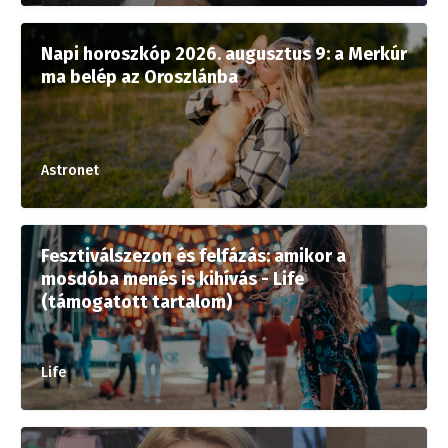
Napi horoszkóp 2026. augusztus 9: a Merkúr
ma belép az Oroszlánba
Astronet
Fesztiválszezon és felfázás: amikor a
mosdóba menés is kihívás - Life
(támogatott tartalom)
Life