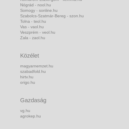
Nógrád - nool.hu
Somogy - sonline.hu
Szabolcs-Szatmár-Bereg - szon.hu
Tolna - teol.hu
Vas - vaol.hu
Veszprém - veol.hu
Zala - zaol.hu
Közélet
magyarnemzet.hu
szabadfold.hu
hirtv.hu
origo.hu
Gazdaság
vg.hu
agrokep.hu