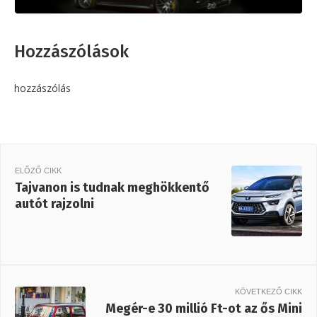
Hozzászólások
hozzászólás
ELŐZŐ CIKK
Tajvanon is tudnak meghökkentő
autót rajzolni
KÖVETKEZŐ CIKK
Megér-e 30 millió Ft-ot az ős Mini