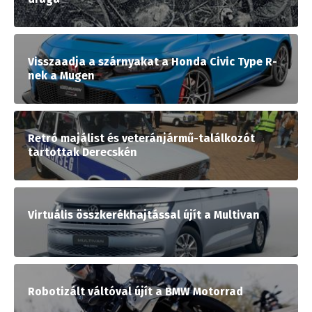
Visszaadja a szárnyakat a Honda Civic Type R-
nek a Mugen
Retró majálist és veteránjármű-találkozót
tartottak Derecskén
Virtuális összkerékhajtással újít a Multivan
Robotizált váltóval újít a BMW Motorrad