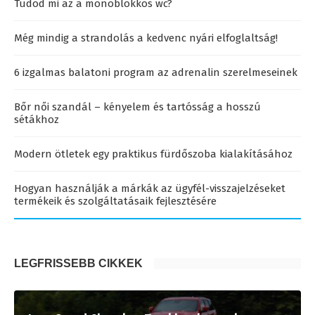
Tudod mi az a monoblokkos wc?
Még mindig a strandolás a kedvenc nyári elfoglaltság!
6 izgalmas balatoni program az adrenalin szerelmeseinek
Bőr női szandál – kényelem és tartósság a hosszú
sétákhoz
Modern ötletek egy praktikus fürdőszoba kialakításához
Hogyan használják a márkák az ügyfél-visszajelzéseket
termékeik és szolgáltatásaik fejlesztésére
LEGFRISSEBB CIKKEK