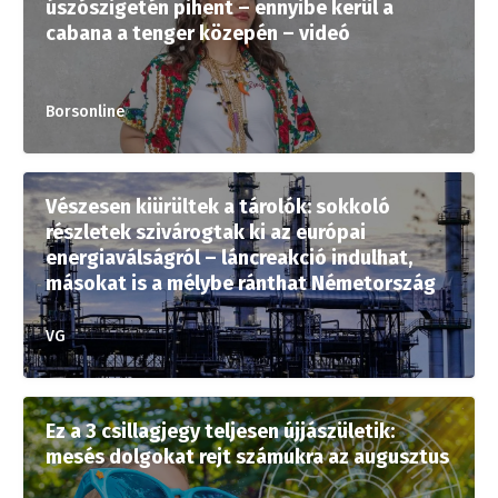
úszószigetén pihent – ennyibe kerül a
cabana a tenger közepén – videó
Borsonline
Vészesen kiürültek a tárolók: sokkoló
részletek szivárogtak ki az európai
energiaválságról – láncreakció indulhat,
másokat is a mélybe ránthat Németország
VG
Ez a 3 csillagjegy teljesen újjászületik:
mesés dolgokat rejt számukra az augusztus