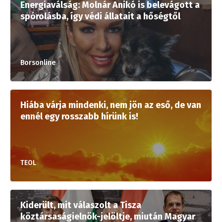
Energiaválság: Molnár Anikó is belevágott a
spórolásba, így védi állatait a hőségtől
Borsonline
Hiába várja mindenki, nem jön az eső, de van
ennél egy rosszabb hírünk is!
TEOL
Kiderült, mit válaszolt a Tisza
köztársaságielnök-jelöltje, miután Magyar