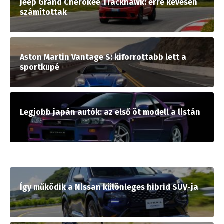
Jeep Grand Cherokee Trackhawk: erre kevesen
számítottak
Aston Martin Vantage S: kiforrottabb lett a
sportkupé
Legjobb japán autók: az első öt modell a listán
Így működik a Nissan különleges hibrid SUV-ja