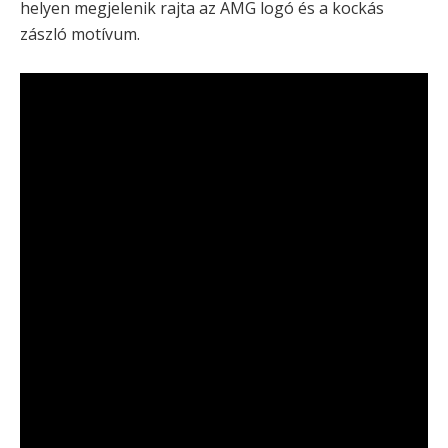
helyen megjelenik rajta az AMG logó és a kockás
zászló motívum.