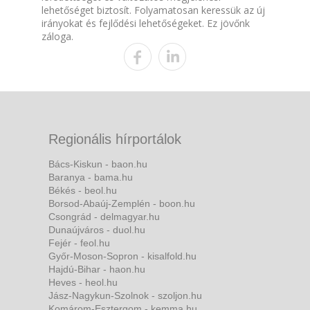
lehetőséget biztosít. Folyamatosan keressük az új
irányokat és fejlődési lehetőségeket. Ez jövőnk
záloga.
Regionális hírportálok
Bács-Kiskun - baon.hu
Baranya - bama.hu
Békés - beol.hu
Borsod-Abaúj-Zemplén - boon.hu
Csongrád - delmagyar.hu
Dunaújváros - duol.hu
Fejér - feol.hu
Győr-Moson-Sopron - kisalfold.hu
Hajdú-Bihar - haon.hu
Heves - heol.hu
Jász-Nagykun-Szolnok - szoljon.hu
Komárom-Esztergom - kemma.hu