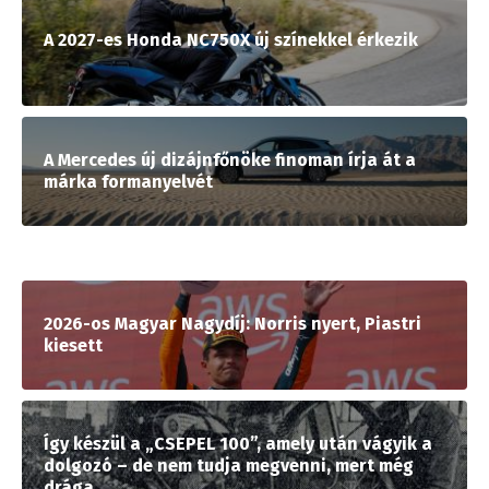
A 2027-es Honda NC750X új színekkel érkezik
A Mercedes új dizájnfőnöke finoman írja át a
márka formanyelvét
2026-os Magyar Nagydíj: Norris nyert, Piastri
kiesett
Így készül a „CSEPEL 100”, amely után vágyik a
dolgozó – de nem tudja megvenni, mert még
drága