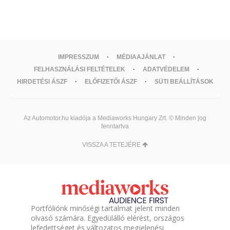
IMPRESSZUM
MÉDIAAJÁNLAT
FELHASZNÁLÁSI FELTÉTELEK
ADATVÉDELEM
HIRDETÉSI ÁSZF
ELŐFIZETŐI ÁSZF
SÜTI BEÁLLÍTÁSOK
Az Automotor.hu kiadója a Mediaworks Hungary Zrt. © Minden jog
fenntartva
VISSZA A TETEJÉRE
Portfóliónk minőségi tartalmat jelent minden
olvasó számára. Egyedülálló elérést, országos
lefedettséget és változatos megjelenési