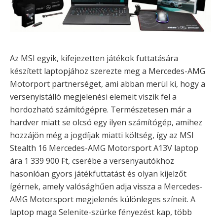
Az MSI egyik, kifejezetten játékok futtatására
készített laptopjához szerezte meg a Mercedes-AMG
Motorport partnerséget, ami abban merül ki, hogy a
versenyistálló megjelenési elemeit viszik fel a
hordozható számítógépre. Természetesen már a
hardver miatt se olcsó egy ilyen számítógép, amihez
hozzájön még a jogdíjak miatti költség, így az MSI
Stealth 16 Mercedes-AMG Motorsport A13V laptop
ára 1 339 900 Ft, cserébe a versenyautókhoz
hasonlóan gyors játékfuttatást és olyan kijelzőt
ígérnek, amely valósághűen adja vissza a Mercedes-
AMG Motorsport megjelenés különleges színeit. A
laptop maga Selenite-szürke fényezést kap, több