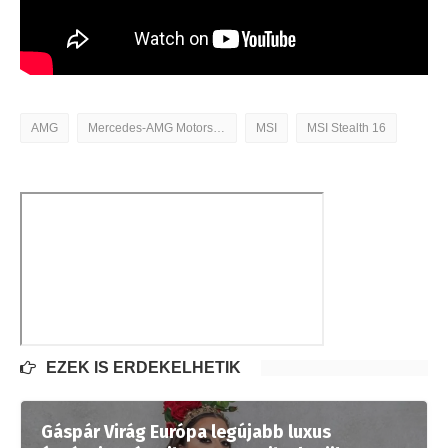
AMG
Mercedes-AMG Motorsport A13V
MSI
MSI Stealth 16
EZEK IS ÉRDEKELHETIK
Gáspár Virág Európa legújabb luxus