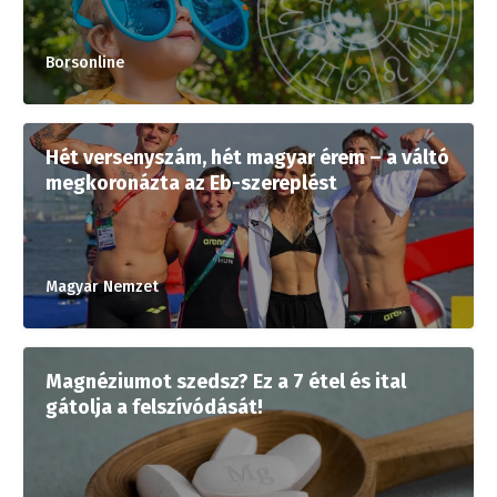
Borsonline
Hét versenyszám, hét magyar érem – a váltó
megkoronázta az Eb-szereplést
Magyar Nemzet
Magnéziumot szedsz? Ez a 7 étel és ital
gátolja a felszívódását!