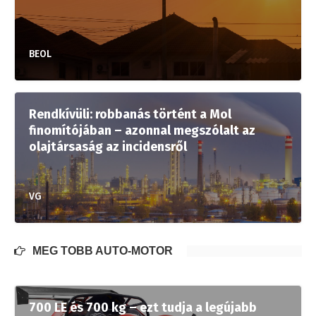
BEOL
Rendkívüli: robbanás történt a Mol
finomítójában – azonnal megszólalt az
olajtársaság az incidensről
VG
MÉG TÖBB AUTÓ-MOTOR
700 LE és 700 kg – ezt tudja a legújabb