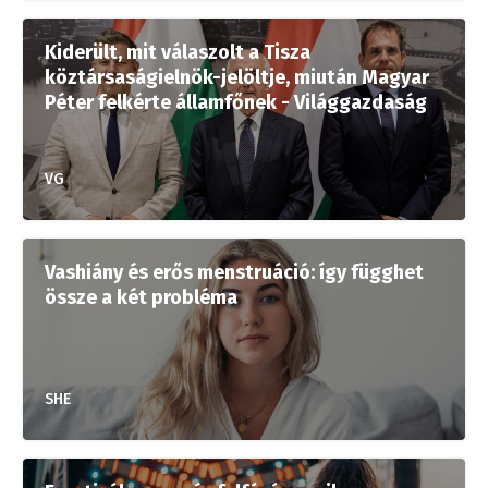
Kiderült, mit válaszolt a Tisza
köztársaságielnök-jelöltje, miután Magyar
Péter felkérte államfőnek - Világgazdaság
VG
Vashiány és erős menstruáció: így függhet
össze a két probléma
SHE