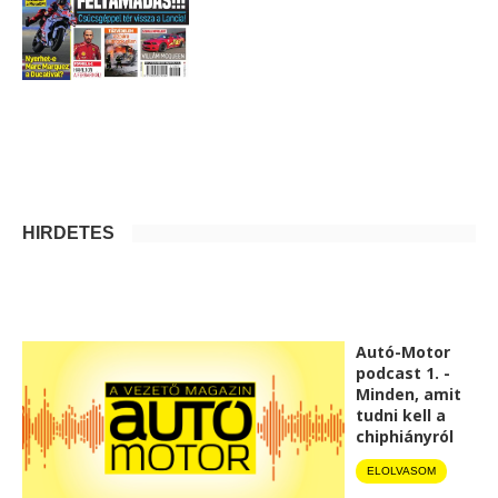
HIRDETÉS
Autó-Motor
podcast 1. -
Minden, amit
tudni kell a
chiphiányról
ELOLVASOM