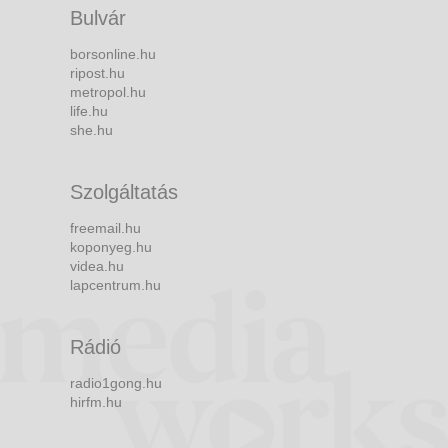
Bulvár
borsonline.hu
ripost.hu
metropol.hu
life.hu
she.hu
Szolgáltatás
freemail.hu
koponyeg.hu
videa.hu
lapcentrum.hu
Rádió
radio1gong.hu
hirfm.hu