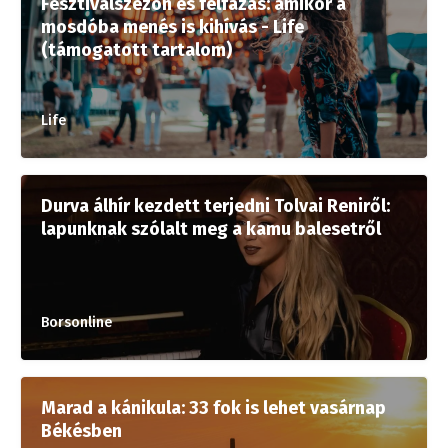
Fesztiválszezon és felfázás: amikor a
mosdóba menés is kihívás - Life
(támogatott tartalom)
Life
Durva álhír kezdett terjedni Tolvai Reniről:
lapunknak szólalt meg a kamu balesetről
Borsonline
Marad a kánikula: 33 fok is lehet vasárnap
Békésben