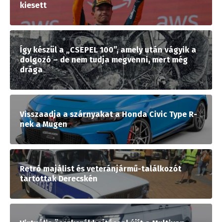
kiesett
Így készül a „CSEPEL 100”, amely után vágyik a
dolgozó – de nem tudja megvenni, mert még
drága
Visszaadja a szárnyakat a Honda Civic Type R-
nek a Mugen
Retró majálist és veteránjármű-találkozót
tartottak Derecskén