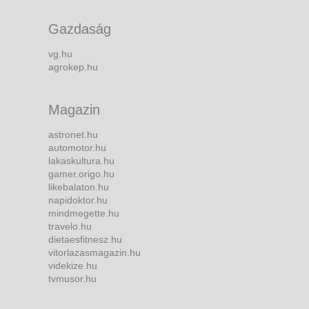
Gazdaság
vg.hu
agrokep.hu
Magazin
astronet.hu
automotor.hu
lakaskultura.hu
gamer.origo.hu
likebalaton.hu
napidoktor.hu
mindmegette.hu
travelo.hu
dietaesfitnesz.hu
vitorlazasmagazin.hu
videkize.hu
tvmusor.hu