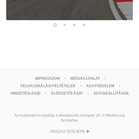
IMPRESSZUM
MÉDIAAJÁNLAT
FELHASZNÁLÁSI FELTÉTELEK
ADATVÉDELEM
HIRDETÉSI ÁSZF
ELŐFIZETŐI ÁSZF
SÜTI BEÁLLÍTÁSOK
Az Automotor.hu kiadója a Mediaworks Hungary Zrt. © Minden jog
fenntartva
VISSZA A TETEJÉRE