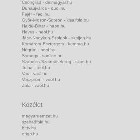
Csongrád - delmagyar.hu
Dunaújváros - duol.hu
Fejér - feol.hu
Győr-Moson-Sopron - kisalfold.hu
Hajdú-Bihar - haon.hu
Heves - heol.hu
Jász-Nagykun-Szolnok - szoljon.hu
Komárom-Esztergom - kemma.hu
Nógrád - nool.hu
Somogy - sonline.hu
Szabolcs-Szatmár-Bereg - szon.hu
Tolna - teol.hu
Vas - vaol.hu
Veszprém - veol.hu
Zala - zaol.hu
Közélet
magyarnemzet.hu
szabadfold.hu
hirtv.hu
origo.hu