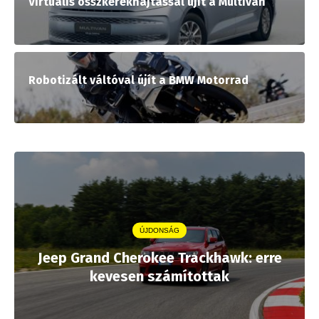
Virtuális összkerékhajtással újít a Multivan
Robotizált váltóval újít a BMW Motorrad
ÚJDONSÁG
Jeep Grand Cherokee Trackhawk: erre
kevesen számítottak