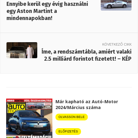
Ennyibe kerül egy évig használni
egy Aston Martint a
mindennapokban!
KÖVETKEZŐ CIKK
Íme, a rendszámtábla, amiért valaki
2.5 milliárd forintot fizetett! – KÉP
Már kapható az Autó-Motor
2024/Március száma
OLVASSON BELE
ELŐFIZETÉS