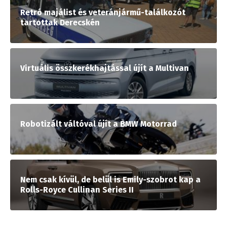
Retró majálist és veteránjármű-találkozót
tartottak Derecskén
Virtuális összkerékhajtással újít a Multivan
Robotizált váltóval újít a BMW Motorrad
Nem csak kívül, de belül is Emily-szobrot kap a
Rolls-Royce Cullinan Series II