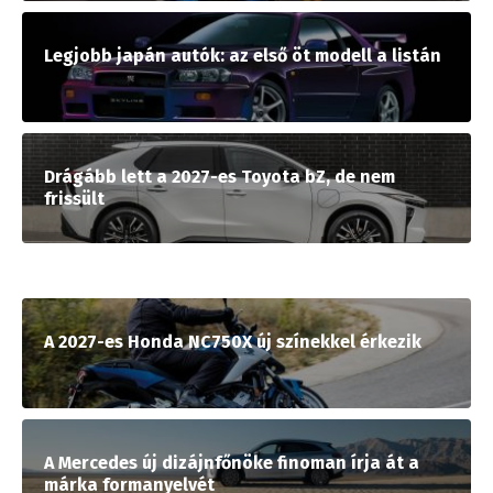
Legjobb japán autók: az első öt modell a listán
Drágább lett a 2027-es Toyota bZ, de nem
frissült
A 2027-es Honda NC750X új színekkel érkezik
A Mercedes új dizájnfőnöke finoman írja át a
márka formanyelvét