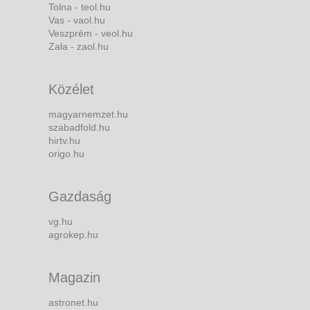
Tolna - teol.hu
Vas - vaol.hu
Veszprém - veol.hu
Zala - zaol.hu
Közélet
magyarnemzet.hu
szabadfold.hu
hirtv.hu
origo.hu
Gazdaság
vg.hu
agrokep.hu
Magazin
astronet.hu