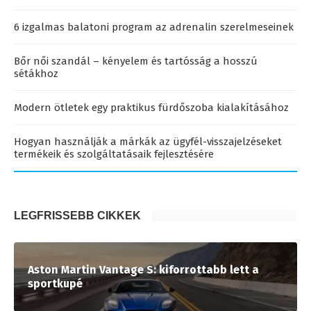
6 izgalmas balatoni program az adrenalin szerelmeseinek
Bőr női szandál – kényelem és tartósság a hosszú
sétákhoz
Modern ötletek egy praktikus fürdőszoba kialakításához
Hogyan használják a márkák az ügyfél-visszajelzéseket
termékeik és szolgáltatásaik fejlesztésére
LEGFRISSEBB CIKKEK
Aston Martin Vantage S: kiforrottabb lett a
sportkupé