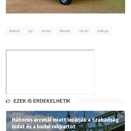
datsun
go
mi-do
Nissan
on-do
redi-go
EZEK IS ÉRDEKELHETIK
Háborús arzenál miatt lezárják a Szabadság
hidat és a budai rakpartot