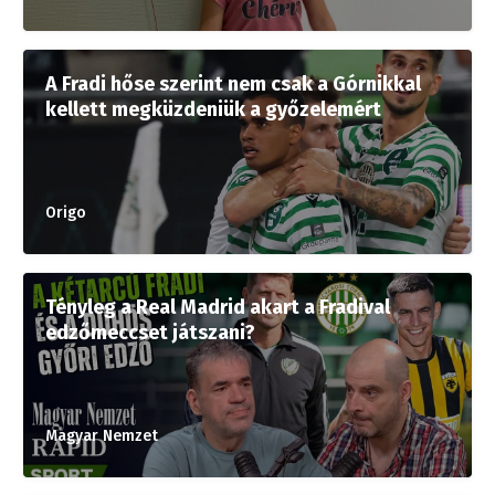
A Fradi hőse szerint nem csak a Górnikkal
kellett megküzdeniük a győzelemért
Origo
Tényleg a Real Madrid akart a Fradival
edzőmeccset játszani?
Magyar Nemzet