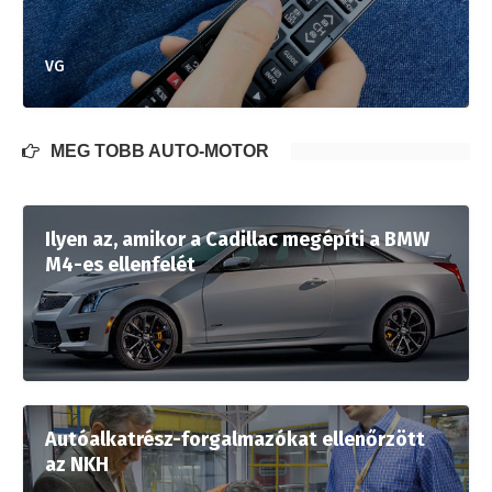
VG
MÉG TÖBB AUTÓ-MOTOR
Ilyen az, amikor a Cadillac megépíti a BMW
M4-es ellenfelét
Autóalkatrész-forgalmazókat ellenőrzött
az NKH