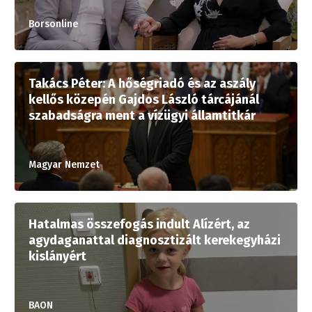
Borsonline
Takács Péter: A hőségriadó és az aszály
kellős közepén Gajdos László tárcájánál
szabadságra ment a vízügyi államtitkár
Magyar Nemzet
Hatalmas összefogás indult Alízért, az
agydaganattal diagnosztizált kerekegyházi
kislányért
BAON