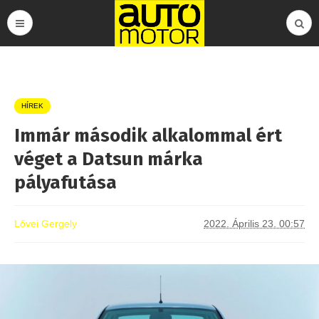
HÍREK
Immár második alkalommal ért
véget a Datsun márka
pályafutása
Lővei Gergely
2022. Április 23. 00:57