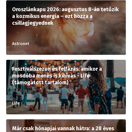
Oroszlánkapu 2026: augusztus 8-án tetőzik
a kozmikus energia – ezt hozza a
csillagjegyednek
Astronet
Fesztiválszezon és felfázás: amikor a
mosdóba menés is kihívás - Life
(támogatott tartalom)
Life
Már csak hónapjai vannak hátra: a 28 éves