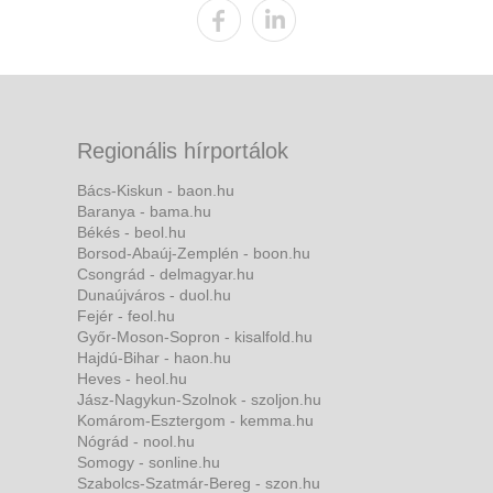
Regionális hírportálok
Bács-Kiskun - baon.hu
Baranya - bama.hu
Békés - beol.hu
Borsod-Abaúj-Zemplén - boon.hu
Csongrád - delmagyar.hu
Dunaújváros - duol.hu
Fejér - feol.hu
Győr-Moson-Sopron - kisalfold.hu
Hajdú-Bihar - haon.hu
Heves - heol.hu
Jász-Nagykun-Szolnok - szoljon.hu
Komárom-Esztergom - kemma.hu
Nógrád - nool.hu
Somogy - sonline.hu
Szabolcs-Szatmár-Bereg - szon.hu