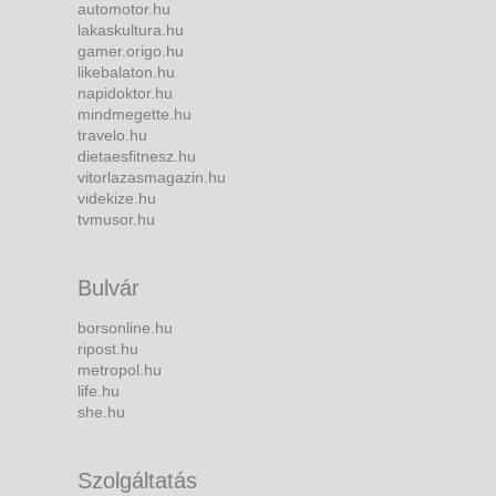
automotor.hu
lakaskultura.hu
gamer.origo.hu
likebalaton.hu
napidoktor.hu
mindmegette.hu
travelo.hu
dietaesfitnesz.hu
vitorlazasmagazin.hu
videkize.hu
tvmusor.hu
Bulvár
borsonline.hu
ripost.hu
metropol.hu
life.hu
she.hu
Szolgáltatás