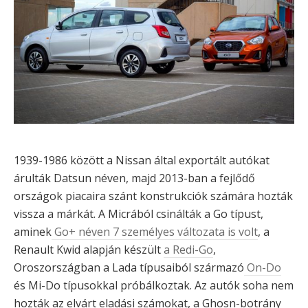
1939-1986 között a Nissan által exportált autókat
árulták Datsun néven, majd 2013-ban a fejlődő
országok piacaira szánt konstrukciók számára hozták
vissza a márkát. A Micrából csinálták a Go típust,
aminek
Go+ néven 7 személyes változata is volt
, a
Renault Kwid alapján készült
a Redi-Go
,
Oroszországban a Lada típusaiból származó
On-Do
és Mi-Do típusokkal próbálkoztak. Az autók soha nem
hozták az elvárt eladási számokat, a Ghosn-botrány