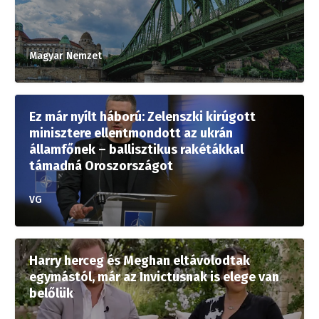
Magyar Nemzet
Ez már nyílt háború: Zelenszki kirúgott
minisztere ellentmondott az ukrán
államfőnek – ballisztikus rakétákkal
támadná Oroszországot
VG
Harry herceg és Meghan eltávolodtak
egymástól, már az Invictusnak is elege van
belőlük