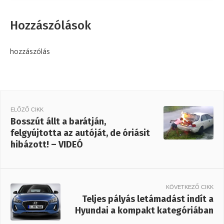
Hozzászólások
hozzászólás
ELŐZŐ CIKK
Bosszút állt a barátján,
felgyújtotta az autóját, de óriásit
hibázott! – VIDEÓ
KÖVETKEZŐ CIKK
Teljes pályás letámadást indít a
Hyundai a kompakt kategóriában