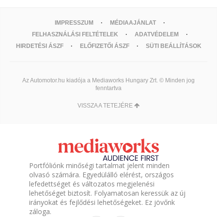
IMPRESSZUM
MÉDIAAJÁNLAT
FELHASZNÁLÁSI FELTÉTELEK
ADATVÉDELEM
HIRDETÉSI ÁSZF
ELŐFIZETŐI ÁSZF
SÜTI BEÁLLÍTÁSOK
Az Automotor.hu kiadója a Mediaworks Hungary Zrt. © Minden jog
fenntartva
VISSZA A TETEJÉRE
Portfóliónk minőségi tartalmat jelent minden
olvasó számára. Egyedülálló elérést, országos
lefedettséget és változatos megjelenési
lehetőséget biztosít. Folyamatosan keressük az új
irányokat és fejlődési lehetőségeket. Ez jövőnk
záloga.