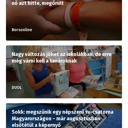
nő azt hitte, megőrült
Borsonline
Nagy változás jöhet az iskolákban, de erre
még várni kell a tanároknak
DUOL
Sokk: megszűnik egy népszerű tv-csatorna
Magyarországon − már augusztusban
elsötétül a képernyő