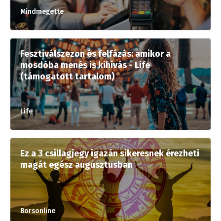
Mindmegette
Fesztiválszezon és felfázás: amikor a
mosdóba menés is kihívás - Life
(támogatott tartalom)
Life
Ez a 3 csillagjegy igazán sikeresnek érezheti
magát egész augusztusban
Borsonline