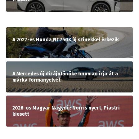
A 2027-es Honda NC750X új színekkel érkezik
A Mercedes új dizájnfőnöke finoman írja át a
márka formanyelvét
2026-os Magyar Nagydíj: Norris nyert, Piastri
kiesett