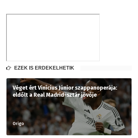
EZEK IS ÉRDEKELHETIK
Véget ért Vinícius Júnior szappanoperája:
eldőlt a Real Madrid-sztár jövője
Origo