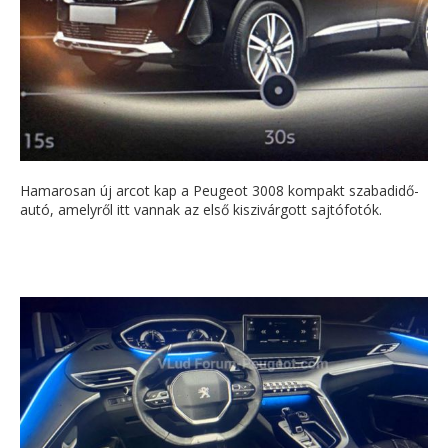
Hamarosan új arcot kap a Peugeot 3008 kompakt szabadidő-
autó, amelyről itt vannak az első kiszivárgott sajtófotók.