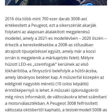
2016 óta több mint 700 ezer darab 3008-ast
értékesített a Peugeot, ezt a sikerszériát akarják
folytatni az alaposan átalakított megjelenésű
modellel, amely a 2021-es modellévben – 2020 őszén –
érkezik a kereskedésekbe a 2008-as stílusában
átrajzolt típusjelzéssel együtt, amely már a kocsi
orrán is megjelenik a márkajelzés felett. Mélyre
húzott LED-es „szemfogak” kerülnek az első
lökhárítóba, a fényszóró belefolyik a hűtőrácsba,
amely látványos betétet kap. A műszerfal közepén az
eddiginél nagyobb méretű (10 colos képátló)
érintőképernyő is lehet. A műszaki újdonságokról
még nincs információ, de változásokra lehet számítani
a motorválasztékban. A Peugeot 3008 felfrissített
változata októbertől kapható, a testvérmodell 5008-as