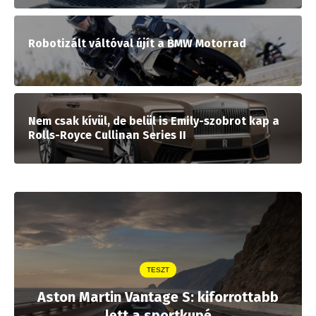
Robotizált váltóval újít a BMW Motorrad
Nem csak kívül, de belül is Emily-szobrot kap a
Rolls-Royce Cullinan Series II
TESZT
Aston Martin Vantage S: kiforrottabb
lett a sportkupé