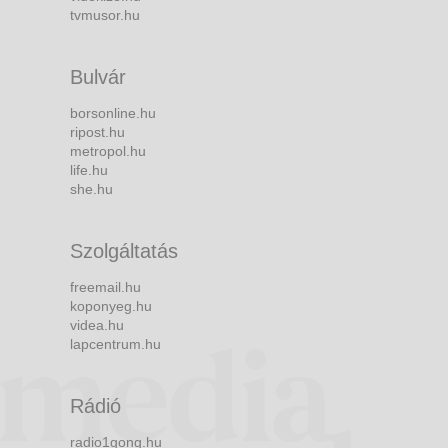
tvmusor.hu
Bulvár
borsonline.hu
ripost.hu
metropol.hu
life.hu
she.hu
Szolgáltatás
freemail.hu
koponyeg.hu
videa.hu
lapcentrum.hu
Rádió
radio1gong.hu