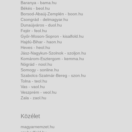
Baranya - bama.hu
Békés - beol.hu
Borsod-Abaúj-Zemplén - boon.hu
Csongrád - delmagyar.hu
Dunaújváros - duol.hu
Fejér - feol.hu
Győr-Moson-Sopron - kisalfold.hu
Hajdú-Bihar - haon.hu
Heves - heol.hu
Jász-Nagykun-Szolnok - szoljon.hu
Komárom-Esztergom - kemma.hu
Nógrád - nool.hu
Somogy - sonline.hu
Szabolcs-Szatmár-Bereg - szon.hu
Tolna - teol.hu
Vas - vaol.hu
Veszprém - veol.hu
Zala - zaol.hu
Közélet
magyarnemzet.hu