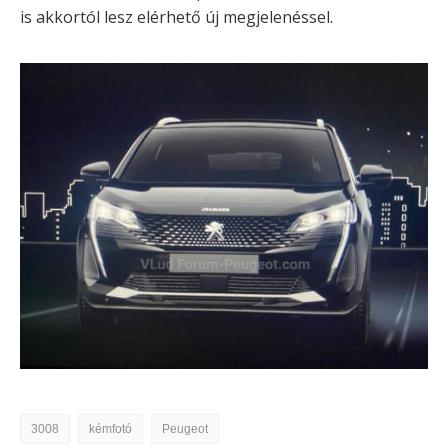
is akkortól lesz elérhető új megjelenéssel.
3008
kémfotó
Peugeot