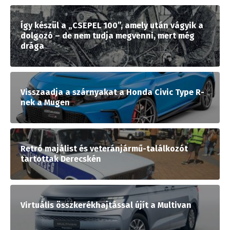
Így készül a „CSEPEL 100”, amely után vágyik a
dolgozó – de nem tudja megvenni, mert még
drága
Visszaadja a szárnyakat a Honda Civic Type R-
nek a Mugen
Retró majálist és veteránjármű-találkozót
tartottak Derecskén
Virtuális összkerékhajtással újít a Multivan