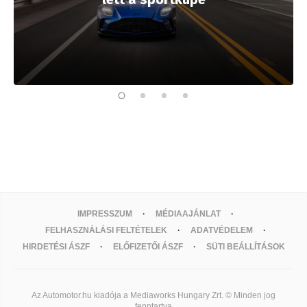
IMPRESSZUM
MÉDIAAJÁNLAT
FELHASZNÁLÁSI FELTÉTELEK
ADATVÉDELEM
HIRDETÉSI ÁSZF
ELŐFIZETŐI ÁSZF
SÜTI BEÁLLÍTÁSOK
Az Automotor.hu kiadója a Mediaworks Hungary Zrt. © Minden jog
fenntartva