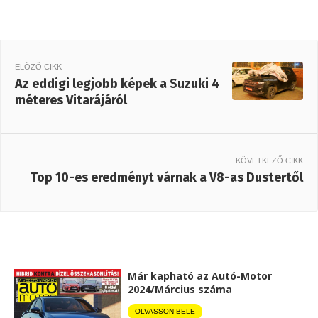
ELŐZŐ CIKK
Az eddigi legjobb képek a Suzuki 4
méteres Vitarájáról
KÖVETKEZŐ CIKK
Top 10-es eredményt várnak a V8-as Dustertől
Már kapható az Autó-Motor
2024/Március száma
OLVASSON BELE