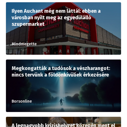
Ilyen Auchant még nem láttál: ebben a
városban nyílt meg az egyedülálló
szupermarket
Mindmegette
Megkongatták a tudósok a vészharangot:
nincs tervünk a földönkívüliek érkezésére
Borsonline
A legnagyobb krízishelyzet közepén ment el