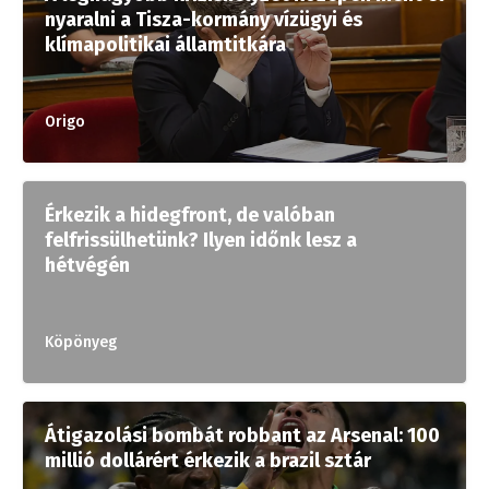
nyaralni a Tisza-kormány vízügyi és
klímapolitikai államtitkára
Origo
Érkezik a hidegfront, de valóban
felfrissülhetünk? Ilyen időnk lesz a
hétvégén
Köpönyeg
Átigazolási bombát robbant az Arsenal: 100
millió dollárért érkezik a brazil sztár