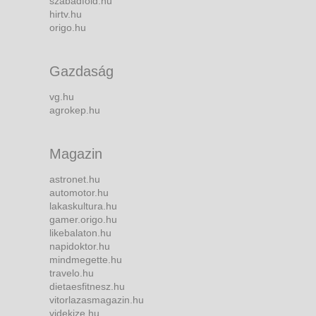
szabadfold.hu
hirtv.hu
origo.hu
Gazdaság
vg.hu
agrokep.hu
Magazin
astronet.hu
automotor.hu
lakaskultura.hu
gamer.origo.hu
likebalaton.hu
napidoktor.hu
mindmegette.hu
travelo.hu
dietaesfitnesz.hu
vitorlazasmagazin.hu
videkize.hu