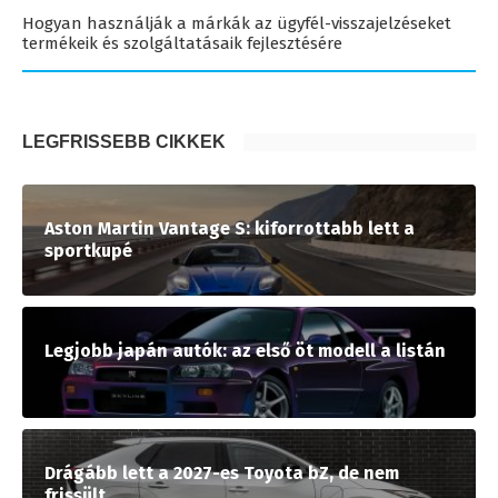
Hogyan használják a márkák az ügyfél-visszajelzéseket
termékeik és szolgáltatásaik fejlesztésére
LEGFRISSEBB CIKKEK
Aston Martin Vantage S: kiforrottabb lett a
sportkupé
Legjobb japán autók: az első öt modell a listán
Drágább lett a 2027-es Toyota bZ, de nem
frissült