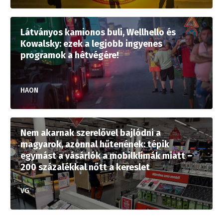
Látványos kamionos buli, Wellhello és
Kowalsky: ezek a legjobb ingyenes
programok a hétvégére!
HAON
Nem akarnak szerelővel bajlódni a
magyarok, azonnal hűtenének: tépik
egymást a vásárlók a mobilklímák miatt –
200 százalékkal nőtt a kereslet
VG