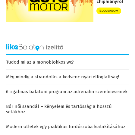
chiphiányról
ELOLVASOM
Tudod mi az a monoblokkos wc?
Még mindig a strandolás a kedvenc nyári elfoglaltság!
6 izgalmas balatoni program az adrenalin szerelmeseinek
Bőr női szandál – kényelem és tartósság a hosszú
sétákhoz
Modern ötletek egy praktikus fürdőszoba kialakításához