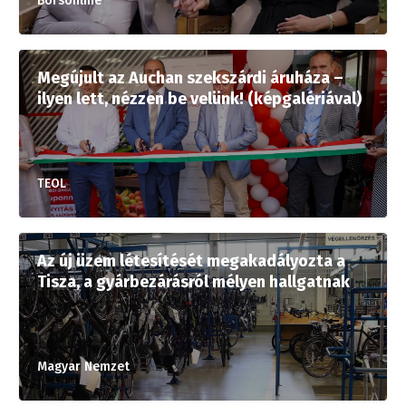
Borsonline
Megújult az Auchan szekszárdi áruháza –
ilyen lett, nézzen be velünk! (képgalériával)
TEOL
Az új üzem létesítését megakadályozta a
Tisza, a gyárbezárásról mélyen hallgatnak
Magyar Nemzet