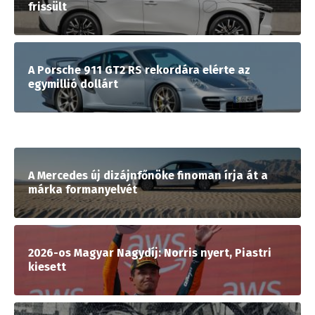
frissült
A Porsche 911 GT2 RS rekordára elérte az
egymillió dollárt
A Mercedes új dizájnfőnöke finoman írja át a
márka formanyelvét
2026-os Magyar Nagydíj: Norris nyert, Piastri
kiesett