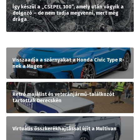
Így készül a „CSEPEL 100”, amely után vágyik a
dolgozó – de nem tudja megvenni, mert még
drága
Visszaadja a szárnyakat a Honda Civic Type R-
nek a Mugen
Retró majálist és veteránjármű-találkozót
tartottak Derecskén
Virtuális összkerékhajtással újít a Multivan