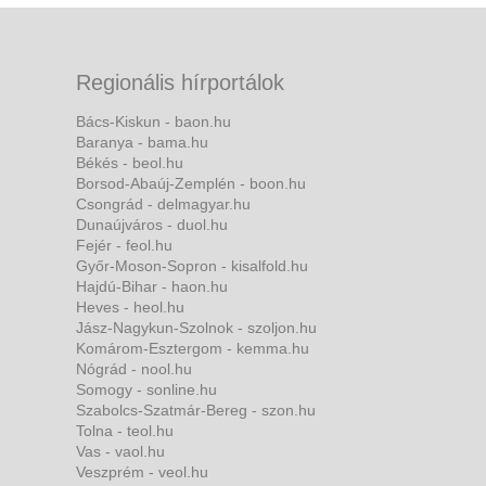
Regionális hírportálok
Bács-Kiskun - baon.hu
Baranya - bama.hu
Békés - beol.hu
Borsod-Abaúj-Zemplén - boon.hu
Csongrád - delmagyar.hu
Dunaújváros - duol.hu
Fejér - feol.hu
Győr-Moson-Sopron - kisalfold.hu
Hajdú-Bihar - haon.hu
Heves - heol.hu
Jász-Nagykun-Szolnok - szoljon.hu
Komárom-Esztergom - kemma.hu
Nógrád - nool.hu
Somogy - sonline.hu
Szabolcs-Szatmár-Bereg - szon.hu
Tolna - teol.hu
Vas - vaol.hu
Veszprém - veol.hu