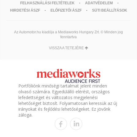
FELHASZNÁLÁSI FELTÉTELEK
ADATVÉDELEM
HIRDETÉSI ÁSZF
ELŐFIZETŐI ÁSZF
SÜTI BEÁLLÍTÁSOK
Az Automotor.hu kiadója a Mediaworks Hungary Zrt. © Minden jog
fenntartva
VISSZA A TETEJÉRE
Portfóliónk minőségi tartalmat jelent minden
olvasó számára. Egyedülálló elérést, országos
lefedettséget és változatos megjelenési
lehetőséget biztosít. Folyamatosan keressük az új
irányokat és fejlődési lehetőségeket. Ez jövőnk
záloga.