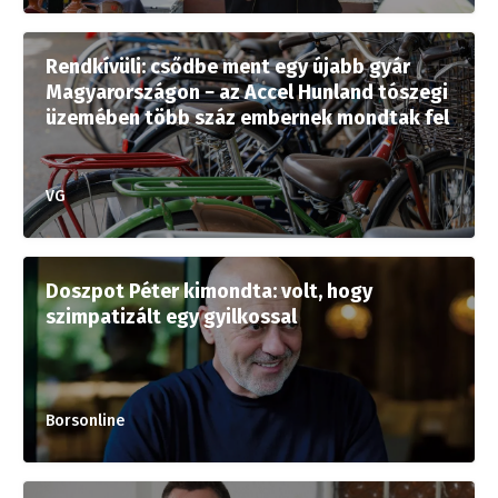
Rendkívüli: csődbe ment egy újabb gyár
Magyarországon − az Accel Hunland tószegi
üzemében több száz embernek mondtak fel
VG
Doszpot Péter kimondta: volt, hogy
szimpatizált egy gyilkossal
Borsonline