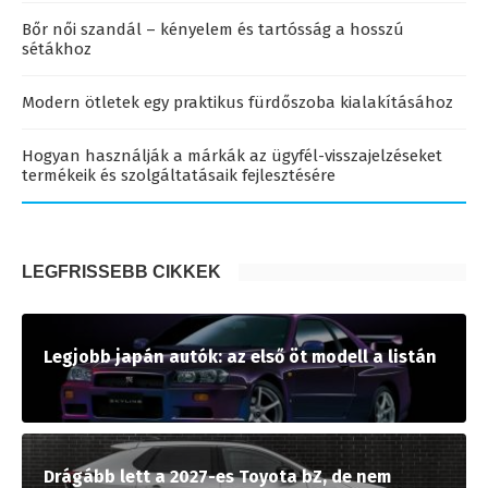
Bőr női szandál – kényelem és tartósság a hosszú
sétákhoz
Modern ötletek egy praktikus fürdőszoba kialakításához
Hogyan használják a márkák az ügyfél-visszajelzéseket
termékeik és szolgáltatásaik fejlesztésére
LEGFRISSEBB CIKKEK
Legjobb japán autók: az első öt modell a listán
Drágább lett a 2027-es Toyota bZ, de nem