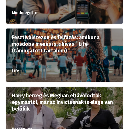
Mindmegette
Fesztiválszezon és felfázás: amikor a
mosdóba menés is kihívás - Life
(támogatott tartalom)
Life
Harry herceg és Meghan eltávolodtak
egymástól, már az Invictusnak is elege van
belőlük