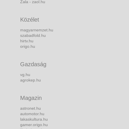
Zala - zaol.hu
Közélet
magyarnemzet.hu
szabadfold.hu
hirtv.hu
origo.hu
Gazdaság
vg.hu
agrokep.hu
Magazin
astronet.hu
automotor.hu
lakaskultura.hu
gamer.origo.hu