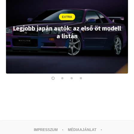
EXTRA
Legjobb japán autók: az első öt modell
a listán
IMPRESSZUM
MÉDIAAJÁNLAT