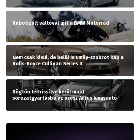
Robotizált váltóval újít a BMW Motorrad
Nem csak kívül, de belül is Emily-szobrot kap a
Rolls-Royce Cullinan Series II
Rögtön felfrissítve kerül majd
sorozatgyártásba az orosz Aurus luxusautó