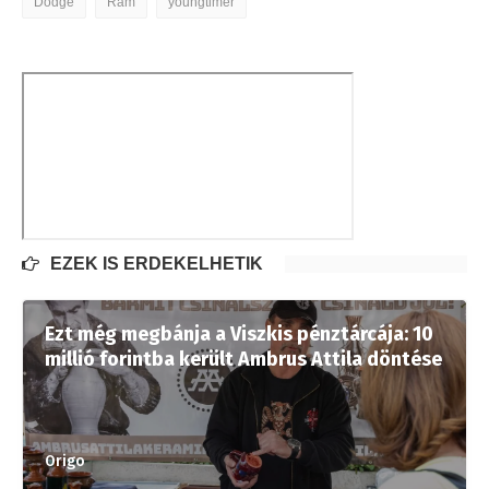
Dodge
Ram
youngtimer
EZEK IS ÉRDEKELHETIK
Ezt még megbánja a Viszkis pénztárcája: 10
millió forintba került Ambrus Attila döntése
Origo