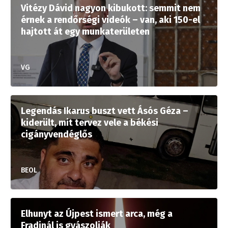
Vitézy Dávid nagyon kibukott: semmit nem
érnek a rendőrségi videók – van, aki 150-el
hajtott át egy munkaterületen
VG
Legendás Ikarus buszt vett Ásós Géza –
kiderült, mit tervez vele a békési
cigányvendéglős
BEOL
Elhunyt az Újpest ismert arca, még a
Fradinál is gyászolják