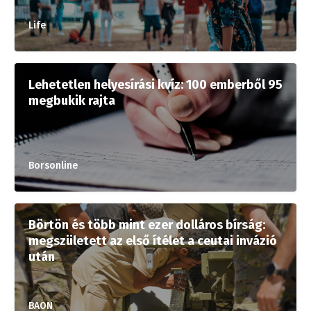
Life
Lehetetlen helyesírási kvíz: 100 emberből 95
megbukik rajta
Borsonline
Börtön és több mint ezer dolláros bírság:
megszületett az első ítélet a ceutai invázió
után
BAON