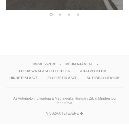
IMPRESSZUM
MÉDIAAJÁNLAT
FELHASZNÁLÁSI FELTÉTELEK
ADATVÉDELEM
HIRDETÉSI ÁSZF
ELŐFIZETŐI ÁSZF
SÜTI BEÁLLÍTÁSOK
Az Automotor.hu kiadója a Mediaworks Hungary Zrt. © Minden jog
fenntartva
VISSZA A TETEJÉRE