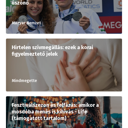
úszónő
Magyar Nemzet
Hirtelen szívmegállás: ezek a korai
figyelmeztető jelek
Mindmegette
Fesztiválszezon és felfázás: amikor a
mosdóba menés is kihívás - Life
(támogatott tartalom)