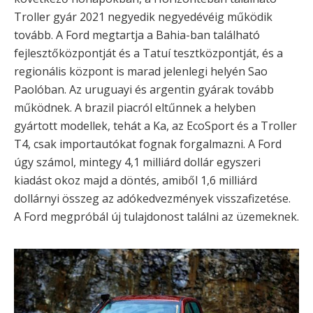
Troller gyár 2021 negyedik negyedévéig működik
tovább. A Ford megtartja a Bahia-ban található
fejlesztőközpontját és a Tatuí tesztközpontját, és a
regionális központ is marad jelenlegi helyén Sao
Paolóban. Az uruguayi és argentin gyárak tovább
működnek. A brazil piacról eltűnnek a helyben
gyártott modellek, tehát a Ka, az EcoSport és a Troller
T4, csak importautókat fognak forgalmazni. A Ford
úgy számol, mintegy 4,1 milliárd dollár egyszeri
kiadást okoz majd a döntés, amiből 1,6 milliárd
dollárnyi összeg az adókedvezmények visszafizetése.
A Ford megpróbál új tulajdonost találni az üzemeknek.