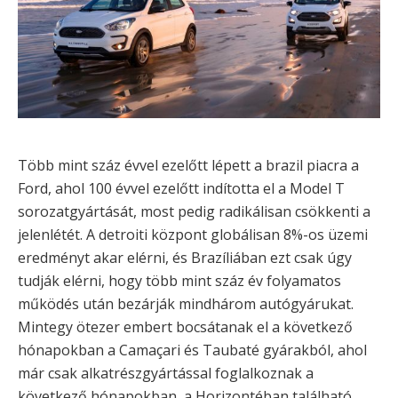
Több mint száz évvel ezelőtt lépett a brazil piacra a
Ford, ahol 100 évvel ezelőtt indította el a Model T
sorozatgyártását, most pedig radikálisan csökkenti a
jelenlétét. A detroiti központ globálisan 8%-os üzemi
eredményt akar elérni, és Brazíliában ezt csak úgy
tudják elérni, hogy több mint száz év folyamatos
működés után bezárják mindhárom autógyárukat.
Mintegy ötezer embert bocsátanak el a következő
hónapokban a Camaçari és Taubaté gyárakból, ahol
már csak alkatrészgyártással foglalkoznak a
következő hónapokban, a Horizontéban található