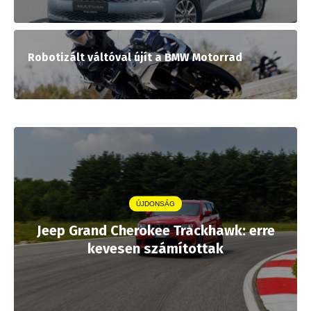
Robotizált váltóval újít a BMW Motorrad
ÚJDONSÁG
Jeep Grand Cherokee Trackhawk: erre
kevesen számítottak