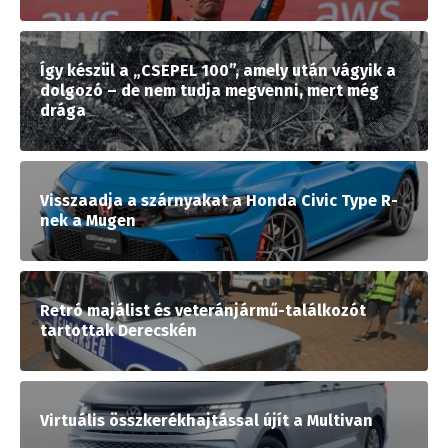
Így készül a „CSEPEL 100”, amely után vágyik a
dolgozó – de nem tudja megvenni, mert még
drága
Visszaadja a szárnyakat a Honda Civic Type R-
nek a Mugen
Retró majálist és veteránjármű-találkozót
tartottak Derecskén
Virtuális összkerékhajtással újít a Multivan