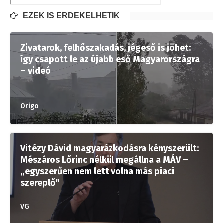
EZEK IS ÉRDEKELHETIK
Zivatarok, felhőszakadás, jégeső is jöhet:
így csapott le az újabb eső Magyarországra
– videó
Origo
Vitézy Dávid magyarázkodásra kényszerült:
Mészáros Lőrinc nélkül megállna a MÁV –
„egyszerűen nem lett volna más piaci
szereplő"
VG