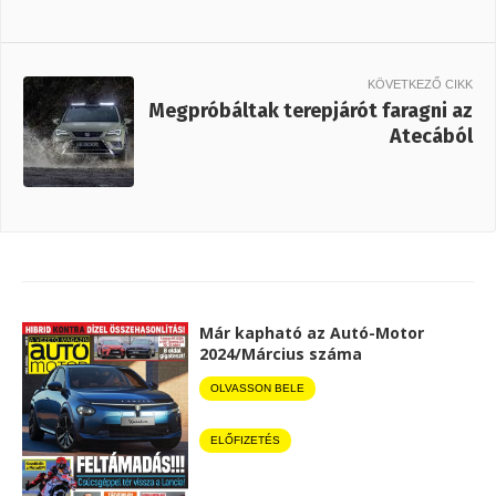
KÖVETKEZŐ CIKK
Megpróbáltak terepjárót faragni az
Atecából
Már kapható az Autó-Motor
2024/Március száma
OLVASSON BELE
ELŐFIZETÉS