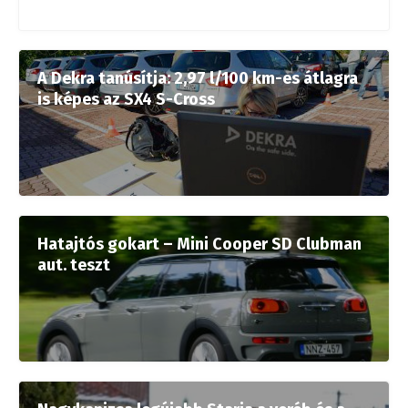
A Dekra tanúsítja: 2,97 l/100 km-es átlagra
is képes az SX4 S-Cross
Hatajtós gokart – Mini Cooper SD Clubman
aut. teszt