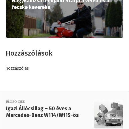
Nagykanizsa legújabb Starja a veréb és a
fecske keveréke
Hozzászólások
hozzászólás
ELŐZŐ CIKK
Igazi Állócsillag – 50 éves a
Mercedes-Benz W114/W115-ös