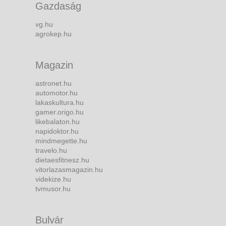
Gazdaság
vg.hu
agrokep.hu
Magazin
astronet.hu
automotor.hu
lakaskultura.hu
gamer.origo.hu
likebalaton.hu
napidoktor.hu
mindmegette.hu
travelo.hu
dietaesfitnesz.hu
vitorlazasmagazin.hu
videkize.hu
tvmusor.hu
Bulvár