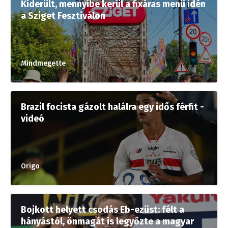
Kiderült, mennyibe kerül a fixáras menü idén
a Sziget Fesztiválon
Mindmegette
Brazil focista gázolt halálra egy idős férfit -
videó
Origo
Bojkott helyett csodás Eb-ezüst: félt a
hányástól, önmagát is legyőzte a magyar