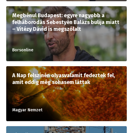
Megbénul Budapest: egyre nagyobb a
felháborodás Sebestyén Balázs bulija miatt
– Vitézy Dávid is megszólalt
Borsonline
A Nap felszínén olyasvalamit fedeztek fel,
amit eddig még sohasem láttak
Magyar Nemzet