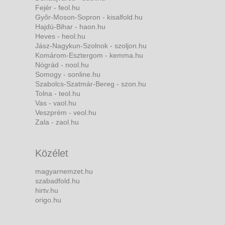
Fejér - feol.hu
Győr-Moson-Sopron - kisalfold.hu
Hajdú-Bihar - haon.hu
Heves - heol.hu
Jász-Nagykun-Szolnok - szoljon.hu
Komárom-Esztergom - kemma.hu
Nógrád - nool.hu
Somogy - sonline.hu
Szabolcs-Szatmár-Bereg - szon.hu
Tolna - teol.hu
Vas - vaol.hu
Veszprém - veol.hu
Zala - zaol.hu
Közélet
magyarnemzet.hu
szabadfold.hu
hirtv.hu
origo.hu