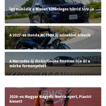
Így működik a Nissan különleges hibrid SUV-ja
A 2027-es Honda NC750X új színekkel érkezik
A Mercedes új dizájnfőnöke finoman írja át a
márka formanyelvét
2026-os Magyar Nagydíj: Norris nyert, Piastri
kiesett