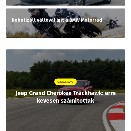
Robotizált váltóval újít a BMW Motorrad
ÚJDONSÁG
Jeep Grand Cherokee Trackhawk: erre
kevesen számítottak