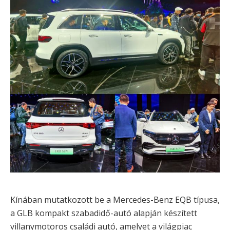
Kínában mutatkozott be a Mercedes-Benz EQB típusa,
a GLB kompakt szabadidő-autó alapján készített
villanymotoros családi autó, amelyet a világpiac