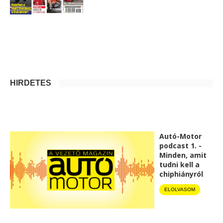
HIRDETÉS
Autó-Motor
podcast 1. -
Minden, amit
tudni kell a
chiphiányról
ELOLVASOM