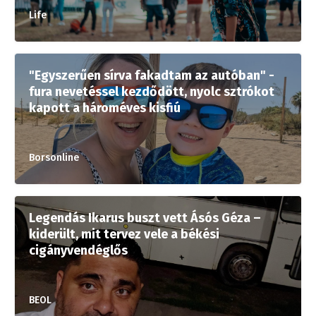
Life
"Egyszerűen sírva fakadtam az autóban" -
fura nevetéssel kezdődött, nyolc sztrókot
kapott a hároméves kisfiú
Borsonline
Legendás Ikarus buszt vett Ásós Géza –
kiderült, mit tervez vele a békési
cigányvendéglős
BEOL