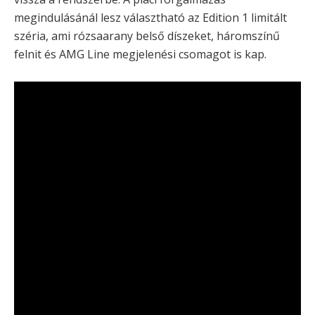
megindulásánál lesz választható az Edition 1 limitált
széria, ami rózsaarany belső díszeket, háromszínű
felnit és AMG Line megjelenési csomagot is kap.