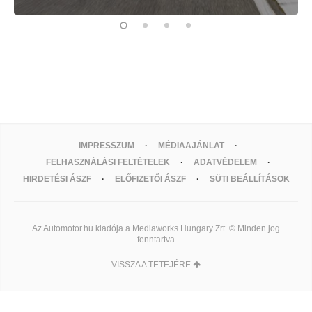
IMPRESSZUM
MÉDIAAJÁNLAT
FELHASZNÁLÁSI FELTÉTELEK
ADATVÉDELEM
HIRDETÉSI ÁSZF
ELŐFIZETŐI ÁSZF
SÜTI BEÁLLÍTÁSOK
Az Automotor.hu kiadója a Mediaworks Hungary Zrt. © Minden jog
fenntartva
VISSZA A TETEJÉRE