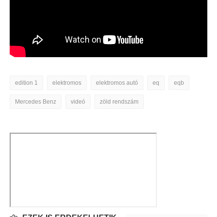
edition 1
elektromos
elektromos autó
eq
eqb
Mercedes Benz
videó
zöld rendszám