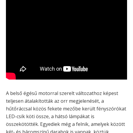
A belső égésű motorral szerelt változathoz képest
teljesen átalakították az orr megjelenését, a
hűtőráccsal közös fekete mezőbe került fényszórókat
LED-csík köti össze, a hátsó lámpákat is
összekötötték. Egyediek még a felnik, amelyek között
két- és háromszínű darabok is vannak, köztük