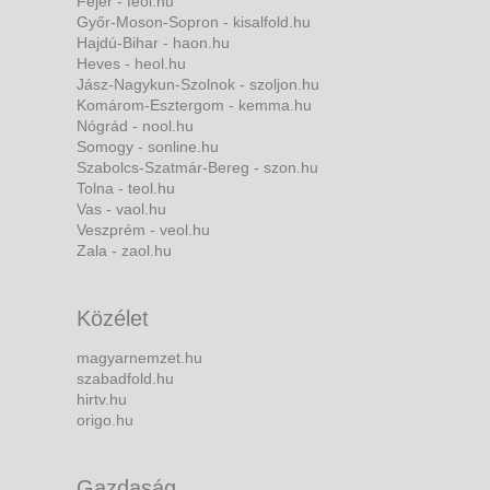
Fejér - feol.hu
Győr-Moson-Sopron - kisalfold.hu
Hajdú-Bihar - haon.hu
Heves - heol.hu
Jász-Nagykun-Szolnok - szoljon.hu
Komárom-Esztergom - kemma.hu
Nógrád - nool.hu
Somogy - sonline.hu
Szabolcs-Szatmár-Bereg - szon.hu
Tolna - teol.hu
Vas - vaol.hu
Veszprém - veol.hu
Zala - zaol.hu
Közélet
magyarnemzet.hu
szabadfold.hu
hirtv.hu
origo.hu
Gazdaság