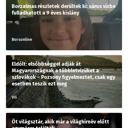
Borzalmas részletek derültek ki: sáros vízbe
fulladhatott a 9 éves kislány
Borsonline
Eldőlt: elsőbbséggel adják át
Magyarországnak a többletvizüket a
szlovákok – Pozsony figyelmeztet, csak egy
esetben teszik ezt meg
VG
Öt világsztár, akik már a világhírnév előtt