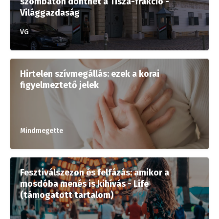
szombaton dönthet a Tisza-frakció -
Világgazdaság
VG
Hirtelen szívmegállás: ezek a korai
figyelmeztető jelek
Mindmegette
Fesztiválszezon és felfázás: amikor a
mosdóba menés is kihívás - Life
(támogatott tartalom)