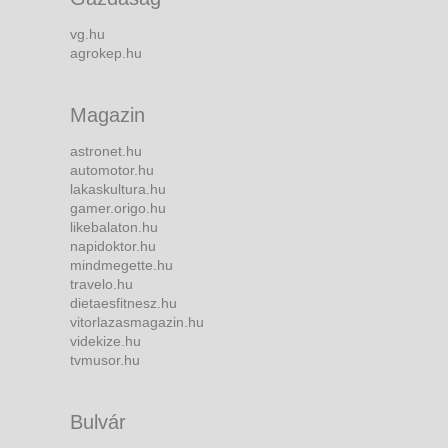
vg.hu
agrokep.hu
Magazin
astronet.hu
automotor.hu
lakaskultura.hu
gamer.origo.hu
likebalaton.hu
napidoktor.hu
mindmegette.hu
travelo.hu
dietaesfitnesz.hu
vitorlazasmagazin.hu
videkize.hu
tvmusor.hu
Bulvár