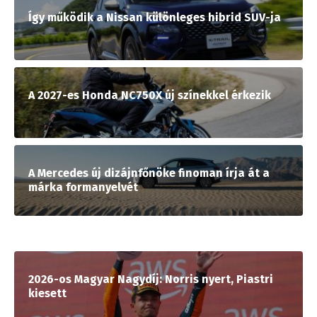
Így működik a Nissan különleges hibrid SUV-ja
A 2027-es Honda NC750X új színekkel érkezik
A Mercedes új dizájnfőnöke finoman írja át a
márka formanyelvét
2026-os Magyar Nagydíj: Norris nyert, Piastri
kiesett