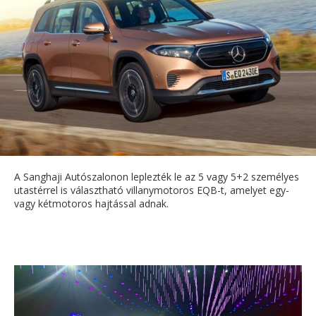
A Sanghaji Autószalonon leplezték le az 5 vagy 5+2 személyes
utastérrel is választható villanymotoros EQB-t, amelyet egy-
vagy kétmotoros hajtással adnak.