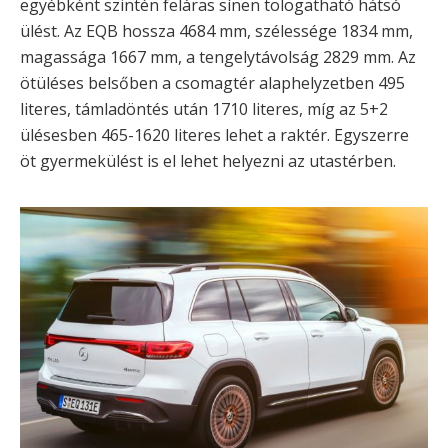
egyébként szintén feláras sínen tologatható hátsó
ülést. Az EQB hossza 4684 mm, szélessége 1834 mm,
magassága 1667 mm, a tengelytávolság 2829 mm. Az
ötüléses belsőben a csomagtér alaphelyzetben 495
literes, támladöntés után 1710 literes, míg az 5+2
ülésesben 465-1620 literes lehet a raktér. Egyszerre
öt gyermekülést is el lehet helyezni az utastérben.