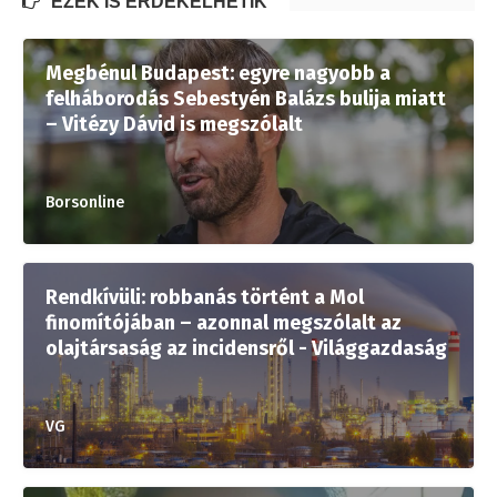
EZEK IS ÉRDEKELHETIK
Megbénul Budapest: egyre nagyobb a
felháborodás Sebestyén Balázs bulija miatt
– Vitézy Dávid is megszólalt
Borsonline
Rendkívüli: robbanás történt a Mol
finomítójában – azonnal megszólalt az
olajtársaság az incidensről - Világgazdaság
VG