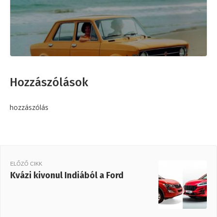
Hozzászólások
hozzászólás
ELŐZŐ CIKK
Kvázi kivonul Indiából a Ford