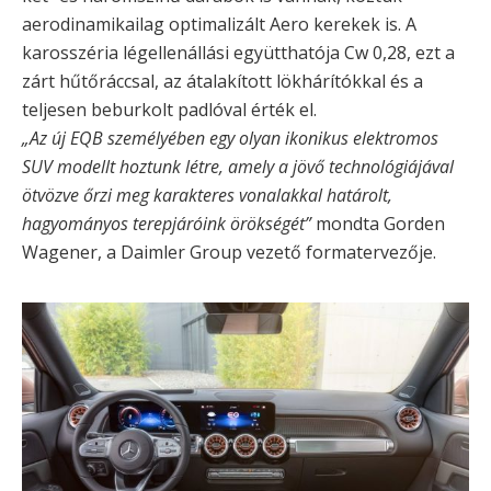
aerodinamikailag optimalizált Aero kerekek is. A
karosszéria légellenállási együtthatója Cw 0,28, ezt a
zárt hűtőráccsal, az átalakított lökhárítókkal és a
teljesen beburkolt padlóval érték el.
„Az új EQB személyében egy olyan ikonikus elektromos
SUV modellt hoztunk létre, amely a jövő technológiájával
ötvözve őrzi meg karakteres vonalakkal határolt,
hagyományos terepjáróink örökségét”
mondta Gorden
Wagener, a Daimler Group vezető formatervezője.