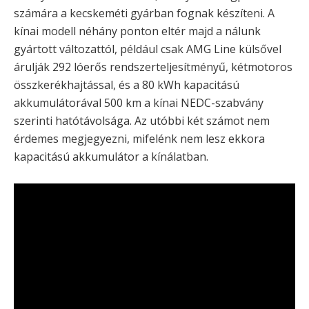
számára a kecskeméti gyárban fognak készíteni. A
kínai modell néhány ponton eltér majd a nálunk
gyártott változattól, például csak AMG Line külsővel
árulják 292 lóerős rendszerteljesítményű, kétmotoros
összkerékhajtással, és a 80 kWh kapacitású
akkumulátorával 500 km a kínai NEDC-szabvány
szerinti hatótávolsága. Az utóbbi két számot nem
érdemes megjegyezni, mifelénk nem lesz ekkora
kapacitású akkumulátor a kínálatban.