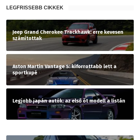
LEGFRISSEBB CIKKEK
Jeep Grand Cherokee Trackhawk: erre kevesen
számítottak
Aston Martin Vantage S: kiforrottabb lett a
sportkupé
Legjobb japán autók: az első öt modell a listán