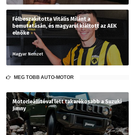
Félbeszakította Vitális Milánt a
bemutatásán, és magyarul kiáltott az AEK
elnöke
Magyar Nemzet
MÉG TÖBB AUTÓ-MOTOR
Motorleállítóval lett takarékosabb a Suzuki
Jimny