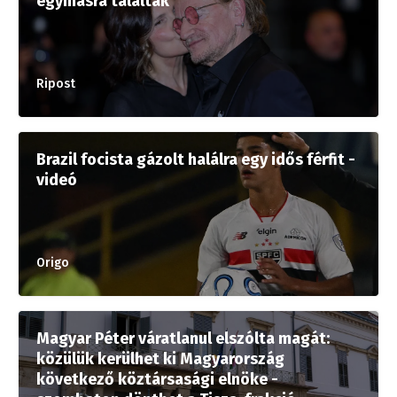
egymásra találtak
Ripost
Brazil focista gázolt halálra egy idős férfit -
videó
Origo
Magyar Péter váratlanul elszólta magát:
közülük kerülhet ki Magyarország
következő köztársasági elnöke -