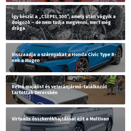
Így készül a „CSEPEL 100”, amely után vágyik a
dolgozó – de nem tudja megvenni, mert még
drága
Visszaadja a szárnyakat a Honda Civic Type R-
nek a Mugen
Retró majálist és veteránjármű-találkozót
tartottak Derecskén
Virtuális összkerékhajtással újít a Multivan