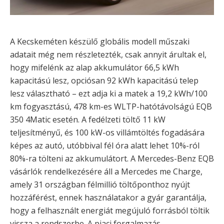
A Kecskeméten készülő globális modell műszaki
adatait még nem részletezték, csak annyit árultak el,
hogy mifelénk az alap akkumulátor 66,5 kWh
kapacitású lesz, opciósan 92 kWh kapacitású telep
lesz választható – ezt adja ki a matek a 19,2 kWh/100
km fogyasztású, 478 km-es WLTP-hatótávolságú EQB
350 4Matic esetén. A fedélzeti töltő 11 kW
teljesítményű, és 100 kW-os villámtöltés fogadására
képes az autó, utóbbival fél óra alatt lehet 10%-ról
80%-ra tölteni az akkumulátort. A Mercedes-Benz EQB
vásárlók rendelkezésére áll a Mercedes me Charge,
amely 31 országban félmillió töltőponthoz nyújt
hozzáférést, ennek használatakor a gyár garantálja,
hogy a felhasznált energiát megújuló forrásból töltik
vissza a rendszerbe. A piaci forgalmazás