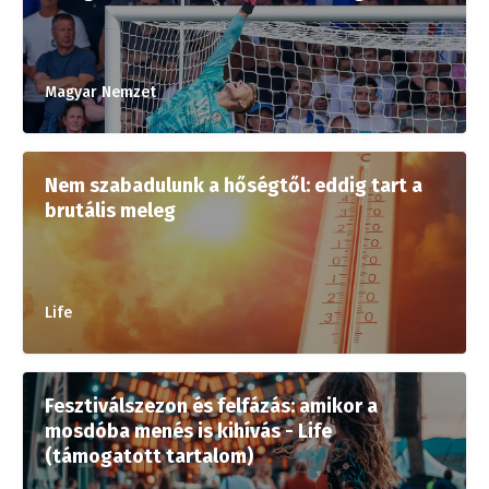
Magyar Nemzet
Nem szabadulunk a hőségtől: eddig tart a
brutális meleg
Life
Fesztiválszezon és felfázás: amikor a
mosdóba menés is kihívás - Life
(támogatott tartalom)