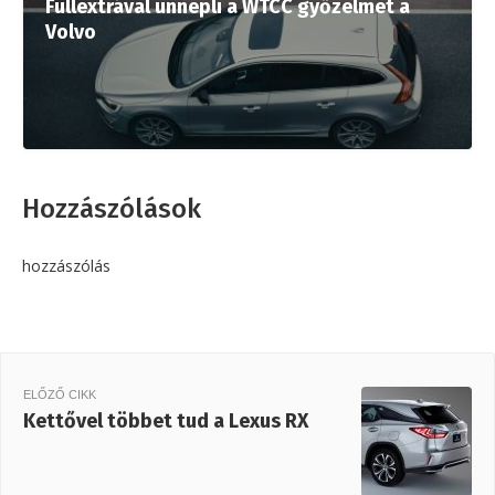
Fullextrával ünnepli a WTCC győzelmet a
Volvo
Hozzászólások
hozzászólás
ELŐZŐ CIKK
Kettővel többet tud a Lexus RX