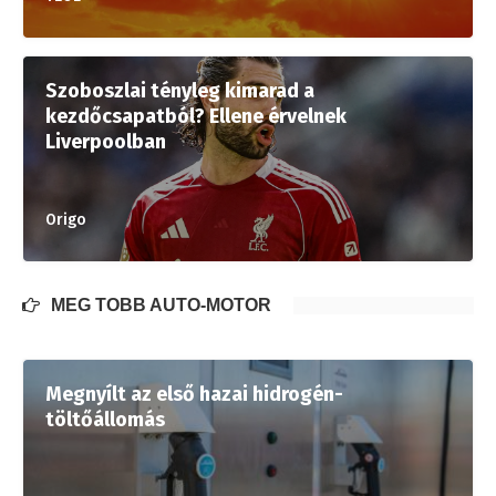
Szoboszlai tényleg kimarad a
kezdőcsapatból? Ellene érvelnek
Liverpoolban
Origo
MÉG TÖBB AUTÓ-MOTOR
Megnyílt az első hazai hidrogén-
töltőállomás