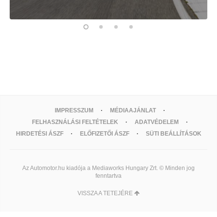
IMPRESSZUM
MÉDIAAJÁNLAT
FELHASZNÁLÁSI FELTÉTELEK
ADATVÉDELEM
HIRDETÉSI ÁSZF
ELŐFIZETŐI ÁSZF
SÜTI BEÁLLÍTÁSOK
Az Automotor.hu kiadója a Mediaworks Hungary Zrt. © Minden jog
fenntartva
VISSZA A TETEJÉRE