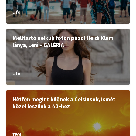
Life
Melltartó nélküli fotón pózol Heidi Klum
lánya, Leni - GALÉRIA
Life
Hétfőn megint kilőnek a Celsiusok, ismét
közel leszünk a 40-hez
TEOL