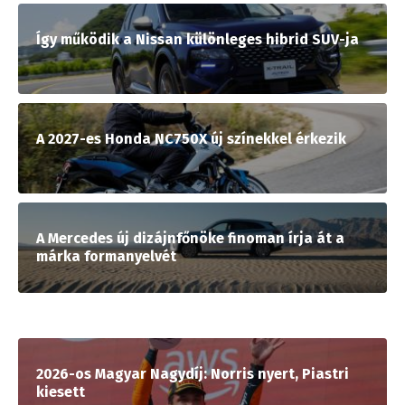
Így működik a Nissan különleges hibrid SUV-ja
A 2027-es Honda NC750X új színekkel érkezik
A Mercedes új dizájnfőnöke finoman írja át a
márka formanyelvét
2026-os Magyar Nagydíj: Norris nyert, Piastri
kiesett