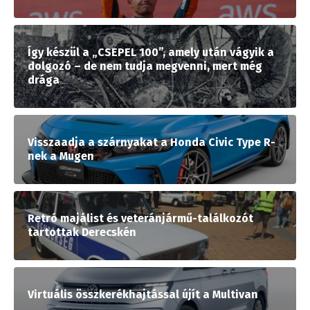
Így készül a „CSEPEL 100”, amely után vágyik a
dolgozó – de nem tudja megvenni, mert még
drága
Visszaadja a szárnyakat a Honda Civic Type R-
nek a Mugen
Retró majálist és veteránjármű-találkozót
tartottak Derecskén
Virtuális összkerékhajtással újít a Multivan