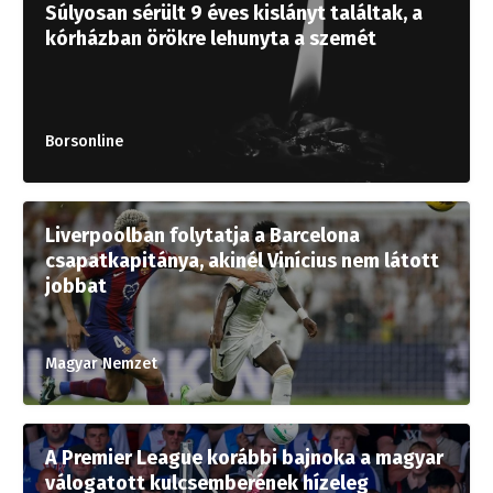
Súlyosan sérült 9 éves kislányt találtak, a
kórházban örökre lehunyta a szemét
Borsonline
Liverpoolban folytatja a Barcelona
csapatkapitánya, akinél Vinícius nem látott
jobbat
Magyar Nemzet
A Premier League korábbi bajnoka a magyar
válogatott kulcsemberének hízeleg