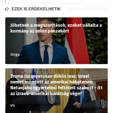
EZEK IS ÉRDEKELHETIK
Jöhetnek a megszorítások, ezeket vállalta a
kormány az uniós pénzekért
Origo
Trump iszonyatosan dühös lesz; Izrael
nemet mondott az amerikai béketervre,
Netanjahu egyértelmű feltételt szabott - itt
az izraeli-amerikai barátság vége?
VG