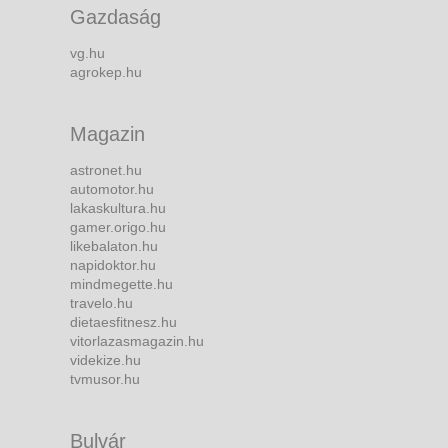
Gazdaság
vg.hu
agrokep.hu
Magazin
astronet.hu
automotor.hu
lakaskultura.hu
gamer.origo.hu
likebalaton.hu
napidoktor.hu
mindmegette.hu
travelo.hu
dietaesfitnesz.hu
vitorlazasmagazin.hu
videkize.hu
tvmusor.hu
Bulvár