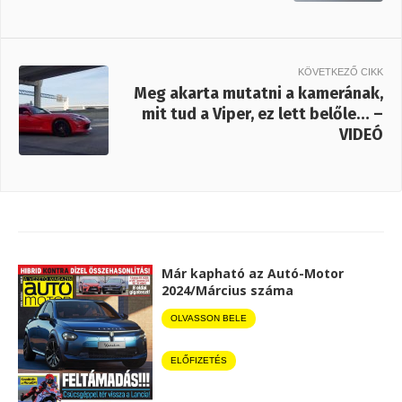
KÖVETKEZŐ CIKK
Meg akarta mutatni a kamerának,
mit tud a Viper, ez lett belőle… –
VIDEÓ
Már kapható az Autó-Motor
2024/Március száma
OLVASSON BELE
ELŐFIZETÉS