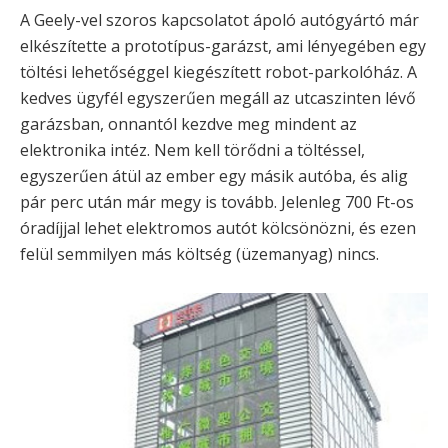
A Geely-vel szoros kapcsolatot ápoló autógyártó már
elkészítette a prototípus-garázst, ami lényegében egy
töltési lehetőséggel kiegészített robot-parkolóház. A
kedves ügyfél egyszerűen megáll az utcaszinten lévő
garázsban, onnantól kezdve meg mindent az
elektronika intéz. Nem kell törődni a töltéssel,
egyszerűen átül az ember egy másik autóba, és alig
pár perc után már megy is tovább. Jelenleg 700 Ft-os
óradíjjal lehet elektromos autót kölcsönözni, és ezen
felül semmilyen más költség (üzemanyag) nincs.