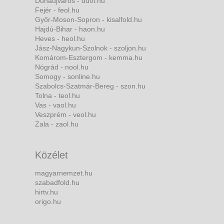
Dunaújváros - duol.hu
Fejér - feol.hu
Győr-Moson-Sopron - kisalfold.hu
Hajdú-Bihar - haon.hu
Heves - heol.hu
Jász-Nagykun-Szolnok - szoljon.hu
Komárom-Esztergom - kemma.hu
Nógrád - nool.hu
Somogy - sonline.hu
Szabolcs-Szatmár-Bereg - szon.hu
Tolna - teol.hu
Vas - vaol.hu
Veszprém - veol.hu
Zala - zaol.hu
Közélet
magyarnemzet.hu
szabadfold.hu
hirtv.hu
origo.hu