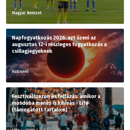
Magyar Nemzet
Napfogyatkozás 2026: ezt üzeni az
augusztus 12-i részleges fogyatkozás a
csillagjegyeknek
Astronet
Fesztiválszezon és felfázás: amikor a
mosdóba menés is kihívás - Life
(támogatott tartalom)