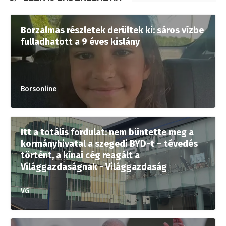
Borzalmas részletek derültek ki: sáros vízbe
fulladhatott a 9 éves kislány
Borsonline
Itt a totális fordulat: nem büntette meg a
kormányhivatal a szegedi BYD-t – tévedés
történt, a kínai cég reagált a
Világgazdaságnak - Világgazdaság
VG