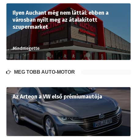
Ilyen Auchant még nem láttál: ebben a
városban nyílt meg az átalakított
szupermarket
Mindmegette
MÉG TÖBB AUTÓ-MOTOR
Az Arteon a VW első prémiumautója