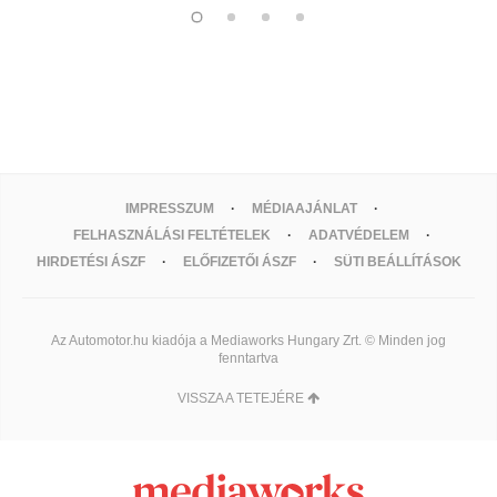
IMPRESSZUM
MÉDIAAJÁNLAT
FELHASZNÁLÁSI FELTÉTELEK
ADATVÉDELEM
HIRDETÉSI ÁSZF
ELŐFIZETŐI ÁSZF
SÜTI BEÁLLÍTÁSOK
Az Automotor.hu kiadója a Mediaworks Hungary Zrt. © Minden jog
fenntartva
VISSZA A TETEJÉRE