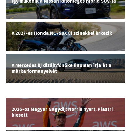
Így működik a Nissan különleges hibrid SUV-ja
A 2027-es Honda NC750X új színekkel érkezik
A Mercedes új dizájnfőnöke finoman írja át a
márka formanyelvét
2026-os Magyar Nagydíj: Norris nyert, Piastri
kiesett