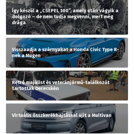
Így készül a „CSEPEL 100”, amely után vágyik a
dolgozó – de nem tudja megvenni, mert még
drága
Visszaadja a szárnyakat a Honda Civic Type R-
nek a Mugen
Retró majálist és veteránjármű-találkozót
tartottak Derecskén
Virtuális összkerékhajtással újít a Multivan