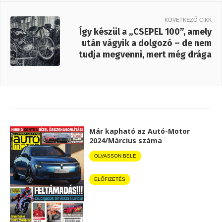
KÖVETKEZŐ CIKK
Így készül a „CSEPEL 100”, amely
után vágyik a dolgozó – de nem
tudja megvenni, mert még drága
Már kapható az Autó-Motor
2024/Március száma
OLVASSON BELE
ELŐFIZETÉS