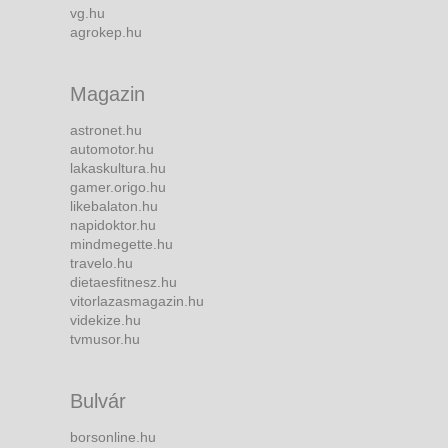
vg.hu
agrokep.hu
Magazin
astronet.hu
automotor.hu
lakaskultura.hu
gamer.origo.hu
likebalaton.hu
napidoktor.hu
mindmegette.hu
travelo.hu
dietaesfitnesz.hu
vitorlazasmagazin.hu
videkize.hu
tvmusor.hu
Bulvár
borsonline.hu