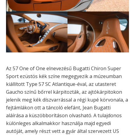
Az 57 One of One elnevezésű Bugatti Chiron Super
Sport ezüstös kék színe megegyezik a múzeumban
kiállított Type 57 SC Atlantique-éval, az utasteret
Gaucho színű bőrrel kárpitozták, az ajtókárpitokon
jelenik meg kék díszvarrással a régi kupé körvonala, a
fejtámlákon ott a táncoló elefánt, Jean Bugatti
aláírása a küszöbborításon olvasható. A tulajdonos
különleges alkalmakkor használja majd egyedi
autóját, amely részt vett a gyár által szervezett US