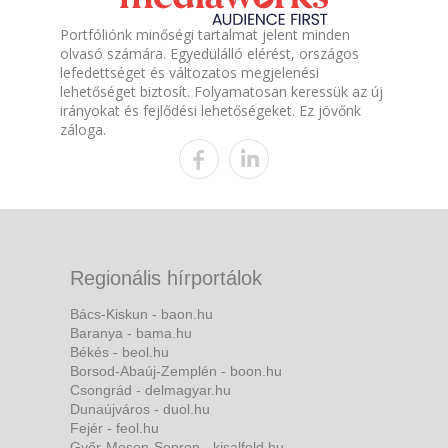
Portfóliónk minőségi tartalmat jelent minden
olvasó számára. Egyedülálló elérést, országos
lefedettséget és változatos megjelenési
lehetőséget biztosít. Folyamatosan keressük az új
irányokat és fejlődési lehetőségeket. Ez jövőnk
záloga.
Regionális hírportálok
Bács-Kiskun - baon.hu
Baranya - bama.hu
Békés - beol.hu
Borsod-Abaúj-Zemplén - boon.hu
Csongrád - delmagyar.hu
Dunaújváros - duol.hu
Fejér - feol.hu
Győr-Moson-Sopron - kisalfold.hu