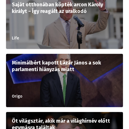
Saját otthonában köpték arcon Károly
királyt − Így reagált az uralkodó
Life
Minimálbért kapott Lázár János a sok
parlamenti hiányzás miatt
Origo
Öt világsztár, akik már a világhírnév előtt
egymásra találtak