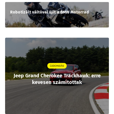
Robotizált váltóval újít a BMW Motorrad
ÚJDONSÁG
Jeep Grand Cherokee Trackhawk: erre
kevesen számítottak