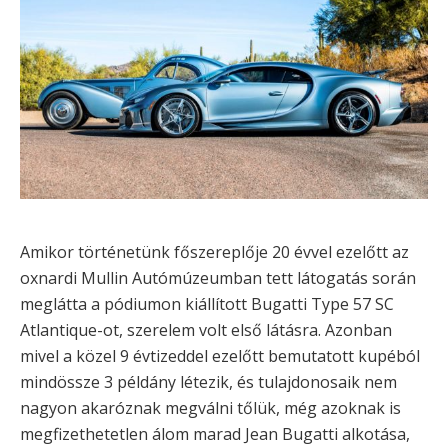
Amikor történetünk főszereplője 20 évvel ezelőtt az
oxnardi Mullin Autómúzeumban tett látogatás során
meglátta a pódiumon kiállított Bugatti Type 57 SC
Atlantique-ot, szerelem volt első látásra. Azonban
mivel a közel 9 évtizeddel ezelőtt bemutatott kupéból
mindössze 3 példány létezik, és tulajdonosaik nem
nagyon akaróznak megválni tőlük, még azoknak is
megfizethetetlen álom marad Jean Bugatti alkotása,