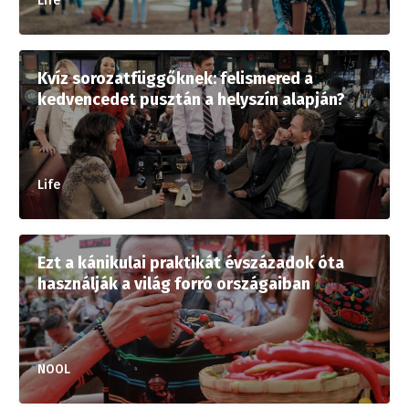
Life
Kvíz sorozatfüggőknek: felismered a
kedvencedet pusztán a helyszín alapján?
Life
Ezt a kánikulai praktikát évszázadok óta
használják a világ forró országaiban
NOOL