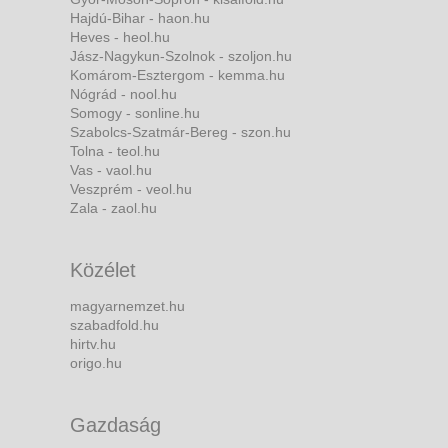
Hajdú-Bihar - haon.hu
Heves - heol.hu
Jász-Nagykun-Szolnok - szoljon.hu
Komárom-Esztergom - kemma.hu
Nógrád - nool.hu
Somogy - sonline.hu
Szabolcs-Szatmár-Bereg - szon.hu
Tolna - teol.hu
Vas - vaol.hu
Veszprém - veol.hu
Zala - zaol.hu
Közélet
magyarnemzet.hu
szabadfold.hu
hirtv.hu
origo.hu
Gazdaság