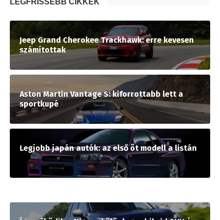
LEGFRISSEBB CIKKEK
Jeep Grand Cherokee Trackhawk: erre kevesen
számítottak
Aston Martin Vantage S: kiforrottabb lett a
sportkupé
Legjobb japán autók: az első öt modell a listán