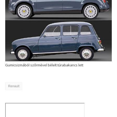
Gumicsizmából szőrmével bélelt túrabakancs lett
Renault