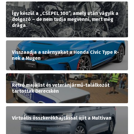
Így készül a „CSEPEL 100”, amely után vágyik a
dolgozó – de nem tudja megvenni, mert még
drága
Visszaadja a szárnyakat a Honda Civic Type R-
nek a Mugen
Retró majálist és veteránjármű-találkozót
tartottak Derecskén
Virtuális összkerékhajtással újít a Multivan