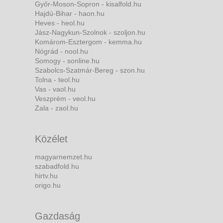
Győr-Moson-Sopron - kisalfold.hu
Hajdú-Bihar - haon.hu
Heves - heol.hu
Jász-Nagykun-Szolnok - szoljon.hu
Komárom-Esztergom - kemma.hu
Nógrád - nool.hu
Somogy - sonline.hu
Szabolcs-Szatmár-Bereg - szon.hu
Tolna - teol.hu
Vas - vaol.hu
Veszprém - veol.hu
Zala - zaol.hu
Közélet
magyarnemzet.hu
szabadfold.hu
hirtv.hu
origo.hu
Gazdaság