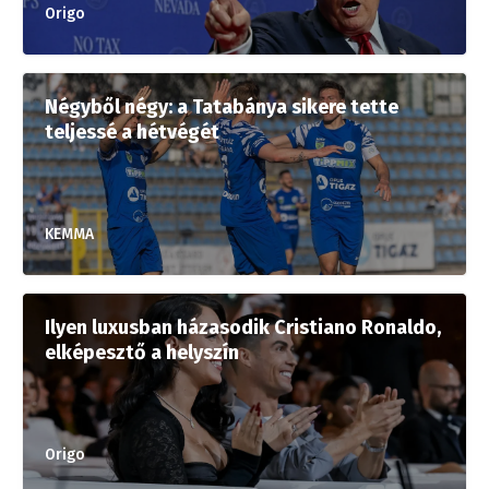
Origo
Négyből négy: a Tatabánya sikere tette
teljessé a hétvégét
KEMMA
Ilyen luxusban házasodik Cristiano Ronaldo,
elképesztő a helyszín
Origo