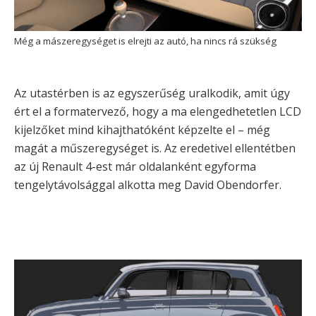
Még a mászeregységet is elrejti az autó, ha nincs rá szükség
Az utastérben is az egyszerűség uralkodik, amit úgy
ért el a formatervező, hogy a ma elengedhetetlen LCD
kijelzőket mind kihajthatóként képzelte el – még
magát a műszeregységet is. Az eredetivel ellentétben
az új Renault 4-est már oldalanként egyforma
tengelytávolsággal alkotta meg David Obendorfer.