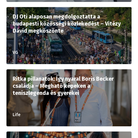
DJ Oti alaposan megdolgoztatta a
budapesti közösségi közlekedést – Vitézy
Dávid megköszönte
VG
Ritka pillanatok: Így nyaral Boris Becker
családja – Megható képeken a
teniszlegenda és gyerekei
Life