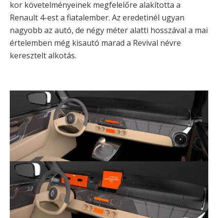
kor követelményeinek megfelelőre alakította a
Renault 4-est a fiatalember. Az eredetinél ugyan
nagyobb az autó, de négy méter alatti hosszával a mai
értelemben még kisautó marad a Revival névre
keresztelt alkotás.