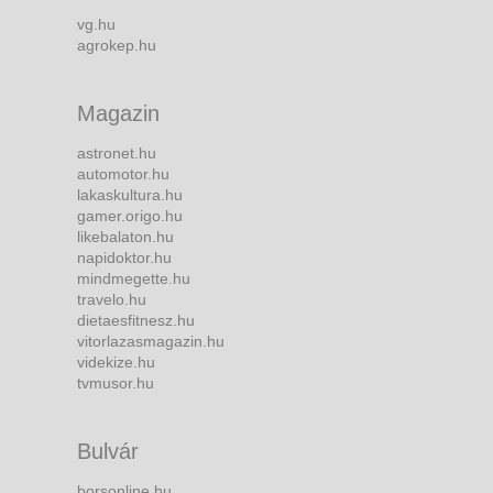
vg.hu
agrokep.hu
Magazin
astronet.hu
automotor.hu
lakaskultura.hu
gamer.origo.hu
likebalaton.hu
napidoktor.hu
mindmegette.hu
travelo.hu
dietaesfitnesz.hu
vitorlazasmagazin.hu
videkize.hu
tvmusor.hu
Bulvár
borsonline.hu