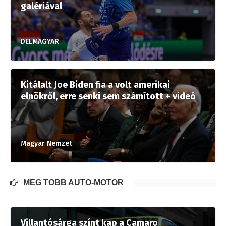
galériával
DELMAGYAR
Kitálalt Joe Biden fia a volt amerikai
elnökről, erre senki sem számított + videó
Magyar Nemzet
MÉG TÖBB AUTÓ-MOTOR
Villantósárga színt kap a Camaro