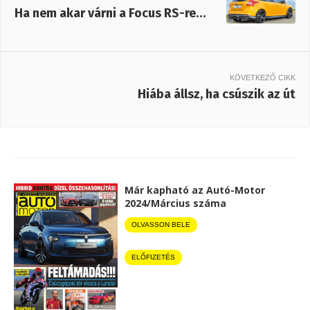
Ha nem akar várni a Focus RS-re…
KÖVETKEZŐ CIKK
Hiába állsz, ha csúszik az út
Már kapható az Autó-Motor
2024/Március száma
OLVASSON BELE
ELŐFIZETÉS