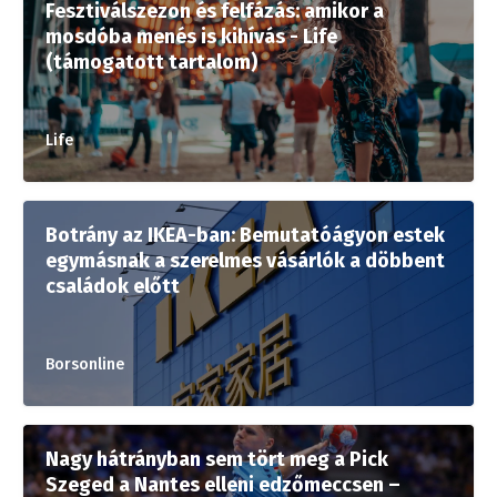
Fesztiválszezon és felfázás: amikor a
mosdóba menés is kihívás - Life
(támogatott tartalom)
Life
Botrány az IKEA-ban: Bemutatóágyon estek
egymásnak a szerelmes vásárlók a döbbent
családok előtt
Borsonline
Nagy hátrányban sem tört meg a Pick
Szeged a Nantes elleni edzőmeccsen –