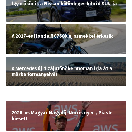
Így működik a Nissan különleges hibrid SUV-ja
A 2027-es Honda NC750X új színekkel érkezik
A Mercedes új dizájnfőnöke finoman írja át a
márka formanyelvét
2026-os Magyar Nagydíj: Norris nyert, Piastri
kiesett