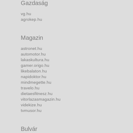
Gazdaság
vg.hu
agrokep.hu
Magazin
astronet.hu
automotor.hu
lakaskultura.hu
gamer.origo.hu
likebalaton.hu
napidoktor.hu
mindmegette.hu
travelo.hu
dietaesfitnesz.hu
vitorlazasmagazin.hu
videkize.hu
tvmusor.hu
Bulvár