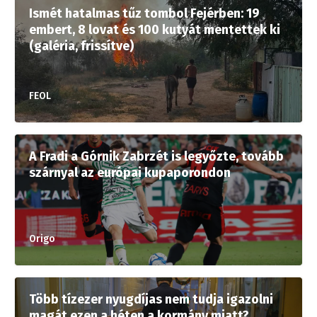
Ismét hatalmas tűz tombol Fejérben: 19
embert, 8 lovat és 100 kutyát mentettek ki
(galéria, frissítve)
FEOL
A Fradi a Górnik Zabrzét is legyőzte, tovább
szárnyal az európai kupaporondon
Origo
Több tízezer nyugdíjas nem tudja igazolni
magát ezen a héten a kormány miatt?