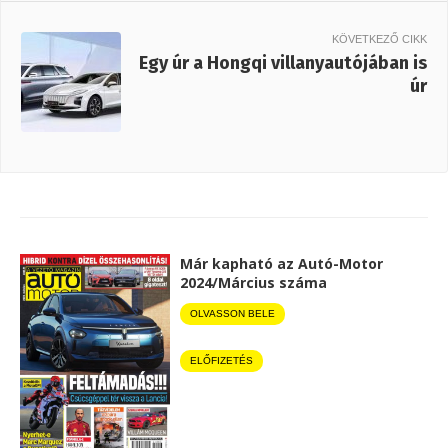
KÖVETKEZŐ CIKK
Egy úr a Hongqi villanyautójában is
úr
Már kapható az Autó-Motor
2024/Március száma
OLVASSON BELE
ELŐFIZETÉS