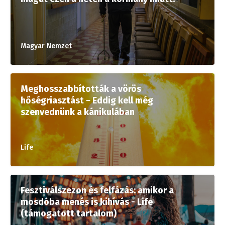
Magyar Nemzet
Meghosszabbították a vörös
hőségriasztást − Eddig kell még
szenvednünk a kánikulában
Life
Fesztiválszezon és felfázás: amikor a
mosdóba menés is kihívás - Life
(támogatott tartalom)