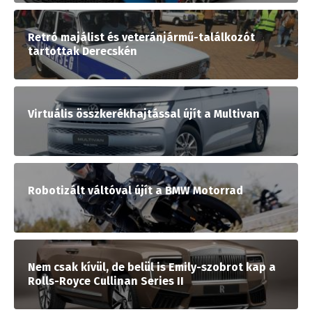
Retró majálist és veteránjármű-találkozót
tartottak Derecskén
Virtuális összkerékhajtással újít a Multivan
Robotizált váltóval újít a BMW Motorrad
Nem csak kívül, de belül is Emily-szobrot kap a
Rolls-Royce Cullinan Series II