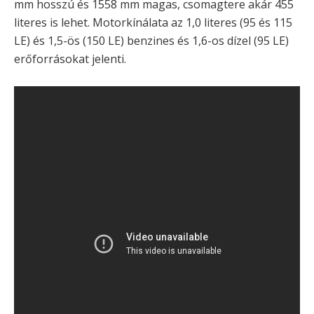
mm hosszú és 1558 mm magas, csomagtere akár 455
literes is lehet. Motorkínálata az 1,0 literes (95 és 115
LE) és 1,5-ös (150 LE) benzines és 1,6-os dízel (95 LE)
erőforrásokat jelenti.