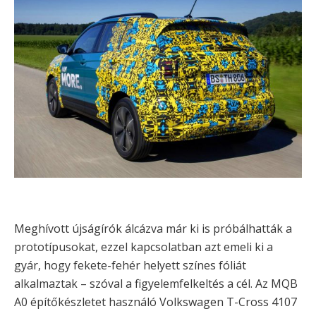
Meghívott újságírók álcázva már ki is próbálhatták a
prototípusokat, ezzel kapcsolatban azt emeli ki a
gyár, hogy fekete-fehér helyett színes fóliát
alkalmaztak – szóval a figyelemfelkeltés a cél. Az MQB
A0 építőkészletet használó Volkswagen T-Cross 4107