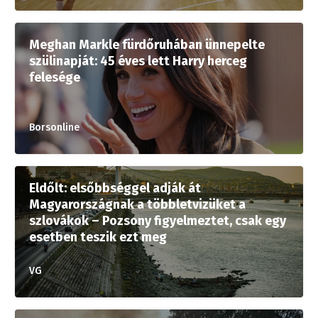
Meghan Markle fürdőruhában ünnepelte
szülinapját: 45 éves lett Harry herceg
felesége
Borsonline
Eldőlt: elsőbbséggel adják át
Magyarországnak a többletvizüket a
szlovákok – Pozsony figyelmeztet, csak egy
esetben teszik ezt meg
VG