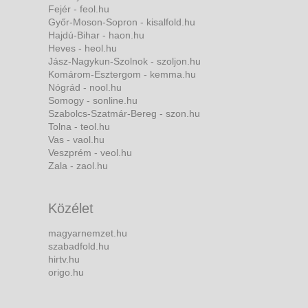
Fejér - feol.hu
Győr-Moson-Sopron - kisalfold.hu
Hajdú-Bihar - haon.hu
Heves - heol.hu
Jász-Nagykun-Szolnok - szoljon.hu
Komárom-Esztergom - kemma.hu
Nógrád - nool.hu
Somogy - sonline.hu
Szabolcs-Szatmár-Bereg - szon.hu
Tolna - teol.hu
Vas - vaol.hu
Veszprém - veol.hu
Zala - zaol.hu
Közélet
magyarnemzet.hu
szabadfold.hu
hirtv.hu
origo.hu