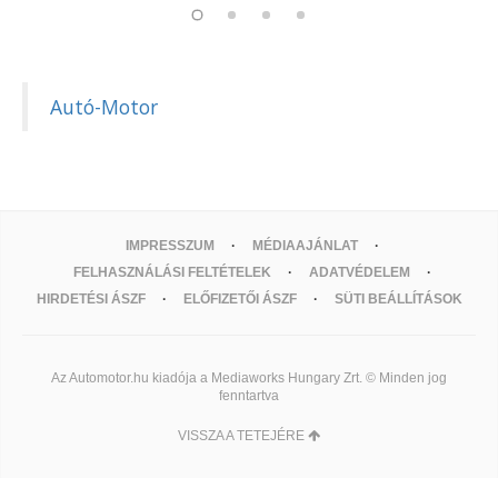
Autó-Motor
IMPRESSZUM
MÉDIAAJÁNLAT
FELHASZNÁLÁSI FELTÉTELEK
ADATVÉDELEM
HIRDETÉSI ÁSZF
ELŐFIZETŐI ÁSZF
SÜTI BEÁLLÍTÁSOK
Az Automotor.hu kiadója a Mediaworks Hungary Zrt. © Minden jog
fenntartva
VISSZA A TETEJÉRE