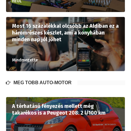
HEOL
Most 16 százalékkal olcsóbb az Aldiban ez a
háromrészes készlet, ami a konyhában
minden nap jól jöhet
Mindmegette
MÉG TÖBB AUTÓ-MOTOR
A térhatású fényezés mellett még
takarékos is a Peugeot 208: 2 l/100 km