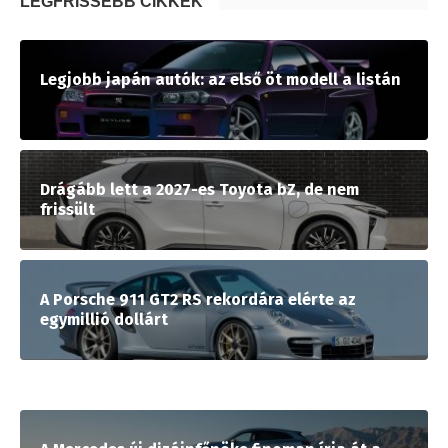
LEGFRISSEBB CIKKEK
Legjobb japán autók: az első öt modell a listán
Drágább lett a 2027-es Toyota bZ, de nem
frissült
A Porsche 911 GT2 RS rekordára elérte az
egymillió dollárt