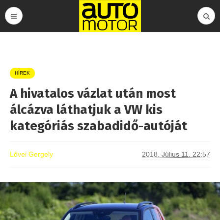
HÍREK
A hivatalos vázlat után most
álcázva láthatjuk a VW kis
kategóriás szabadidő-autóját
Lővei Gergely
2018. Július 11. 22:57