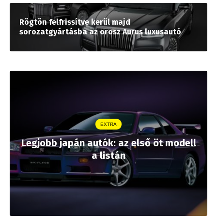
Rögtön felfrissítve kerül majd
sorozatgyártásba az orosz Aurus luxusautó
EXTRA
Legjobb japán autók: az első öt modell
a listán