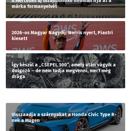
A Mercedes új dizájnfőnöke finoman írja át a
márka formanyelvét
2026-os Magyar Nagydíj: Norris nyert, Piastri
kiesett
Így készül a „CSEPEL 100”, amely után vágyik a
dolgozó – de nem tudja megvenni, mert még
drága
Visszaadja a szárnyakat a Honda Civic Type R-
nek a Mugen