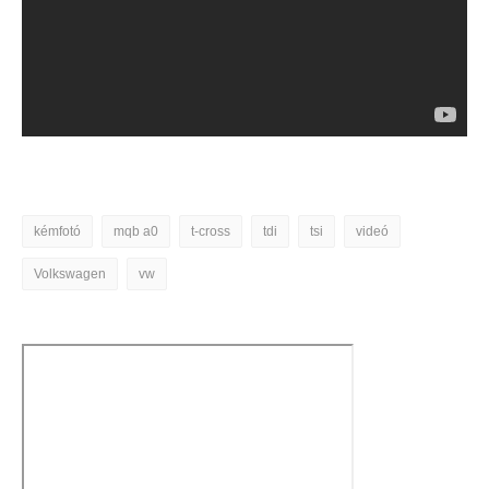
kémfotó
mqb a0
t-cross
tdi
tsi
videó
Volkswagen
vw