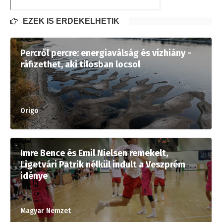
EZEK IS ÉRDEKELHETIK
Percről percre: energiaválság és vízhiány -
ráfizethet, aki tilosban locsol
Origo
Imre Bence és Emil Nielsen remekelt,
Ligetvári Patrik nélkül indult a Veszprém
idénye
Magyar Nemzet