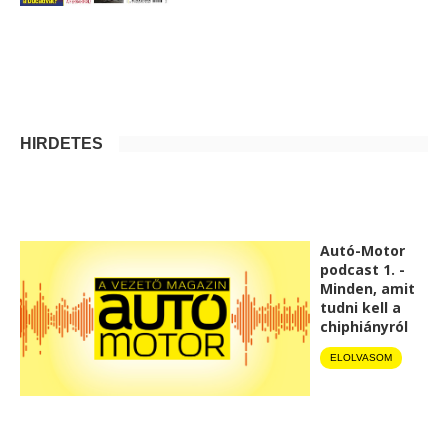
HIRDETÉS
Autó-Motor
podcast 1. -
Minden, amit
tudni kell a
chiphiányról
ELOLVASOM