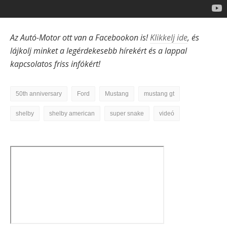
Az Autó-Motor ott van a Facebookon is!
Klikkelj ide
, és
lájkolj minket a legérdekesebb hírekért és a lappal
kapcsolatos friss infókért!
50th anniversary
Ford
Mustang
mustang gt
shelby
shelby american
super snake
videó