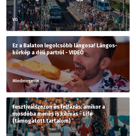
VG
Ez a Balaton legolcsóbb lángosa! Lángos-
körkép a déli partról - VIDEÓ
Mindmegette
Fesztiválszezon és felfázás: amikor a
mosdóba menés is kihívás - Life
(támogatott tartalom)