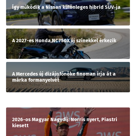
Így működik a Nissan különleges hibrid SUV-ja
A 2027-es Honda NC750X új színekkel érkezik
A Mercedes új dizájnfőnöke finoman írja át a
márka formanyelvét
2026-os Magyar Nagydíj: Norris nyert, Piastri
kiesett