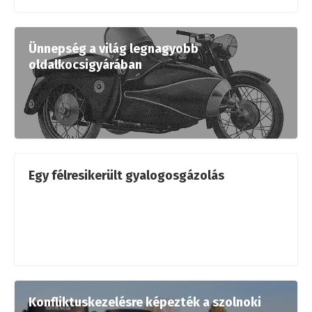
Ünnepség a világ legnagyobb
oldalkocsigyárában
Egy félresikerült gyalogosgázolás
Konfliktuskezelésre képezték a szolnoki