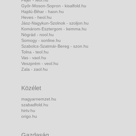
Fejér - feol.hu
Győr-Moson-Sopron - kisalfold.hu
Hajdú-Bihar - haon.hu
Heves - heol.hu
Jász-Nagykun-Szolnok - szoljon.hu
Komárom-Esztergom - kemma.hu
Nógrád - nool.hu
Somogy - sonline.hu
Szabolcs-Szatmár-Bereg - szon.hu
Tolna - teol.hu
Vas - vaol.hu
Veszprém - veol.hu
Zala - zaol.hu
Közélet
magyarnemzet.hu
szabadfold.hu
hirtv.hu
origo.hu
Gazdaság