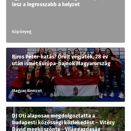
lesz a legrosszabb a helyzet
Köpönyeg
Biros Péter-hatás? Őrült végjáték, 28 év
után ismét Európa-bajnok Magyarország
Magyar Nemzet
DJ Oti alaposan megdolgoztatta a
budapesti közösségi közlekedést – Vitézy
Dávid megköszönte - Világgazdaság