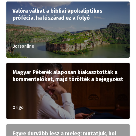
Valóra válhat a bibliai apokaliptikus
prófécia, ha kiszárad ez a folyó
Borsonline
Magyar Péterék alaposan kiakasztották a
kommentelőket, majd törölték a bejegyzést
Origo
Egyre durvább lesz a meleg: mutatjuk, hol