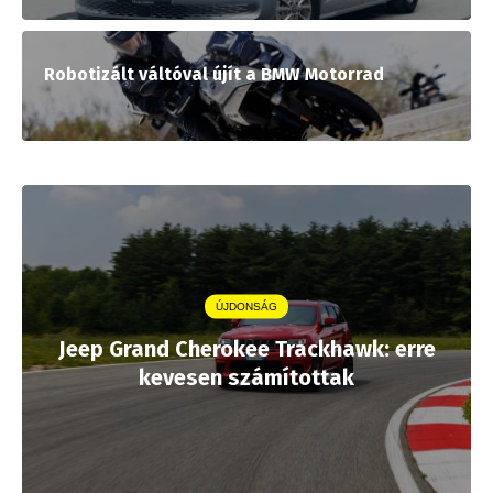
Robotizált váltóval újít a BMW Motorrad
ÚJDONSÁG
Jeep Grand Cherokee Trackhawk: erre
kevesen számítottak