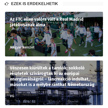
EZEK IS ÉRDEKELHETIK
Az FTC ellen valóra vált a Real Madrid
játékosának álma
Magyar Nemzet
Vészesen kiürültek a tárolók: sokkoló
részletek szivárogtak ki az európai
energiaválságról – láncreakció indulhat,
másokat is a mélybe ránthat Németország
VG