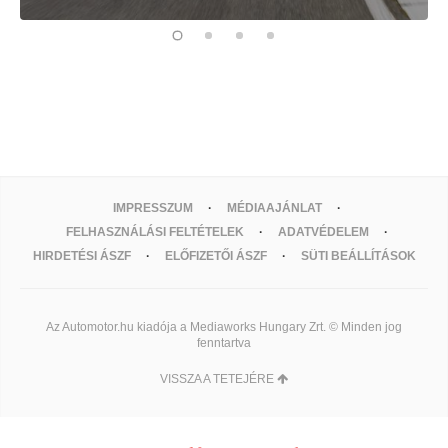
IMPRESSZUM
MÉDIAAJÁNLAT
FELHASZNÁLÁSI FELTÉTELEK
ADATVÉDELEM
HIRDETÉSI ÁSZF
ELŐFIZETŐI ÁSZF
SÜTI BEÁLLÍTÁSOK
Az Automotor.hu kiadója a Mediaworks Hungary Zrt. © Minden jog
fenntartva
VISSZA A TETEJÉRE