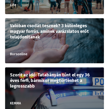
Life
Valóban csodát tesznek? 3 különleges
magyar forrás, aminek varázslatos erőt
tulajdonítanak
Borsonline
Szorít az idő: Tatabányán tűnt el egy 36
éves férfi, bármikor megtörténhet a
legrosszabb
KEMMA