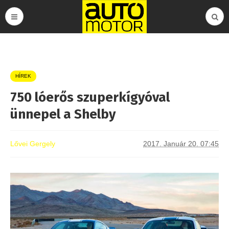
HÍREK
750 lóerős szuperkígyóval
ünnepel a Shelby
Lővei Gergely
2017. Január 20. 07:45