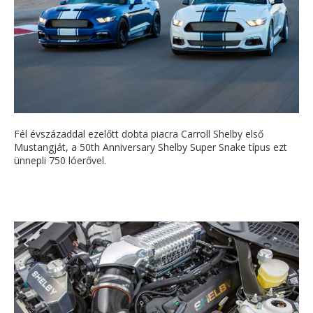
Fél évszázaddal ezelőtt dobta piacra Carroll Shelby első
Mustangját, a 50th Anniversary Shelby Super Snake típus ezt
ünnepli 750 lóerővel.