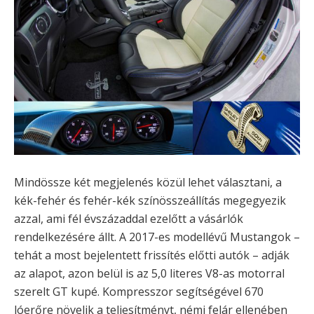
Mindössze két megjelenés közül lehet választani, a
kék-fehér és fehér-kék színösszeállítás megegyezik
azzal, ami fél évszázaddal ezelőtt a vásárlók
rendelkezésére állt. A 2017-es modellévű Mustangok –
tehát a most bejelentett frissítés előtti autók – adják
az alapot, azon belül is az 5,0 literes V8-as motorral
szerelt GT kupé. Kompresszor segítségével 670
lóerőre növelik a teljesítményt, némi felár ellenében