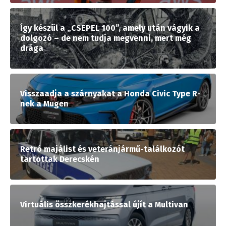
Így készül a „CSEPEL 100”, amely után vágyik a
dolgozó – de nem tudja megvenni, mert még
drága
Visszaadja a szárnyakat a Honda Civic Type R-
nek a Mugen
Retró majálist és veteránjármű-találkozót
tartottak Derecskén
Virtuális összkerékhajtással újít a Multivan