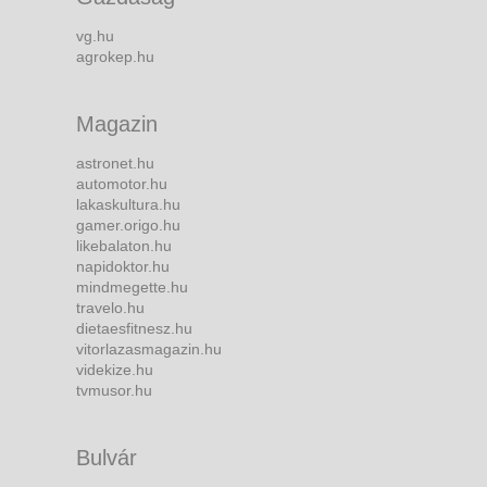
vg.hu
agrokep.hu
Magazin
astronet.hu
automotor.hu
lakaskultura.hu
gamer.origo.hu
likebalaton.hu
napidoktor.hu
mindmegette.hu
travelo.hu
dietaesfitnesz.hu
vitorlazasmagazin.hu
videkize.hu
tvmusor.hu
Bulvár