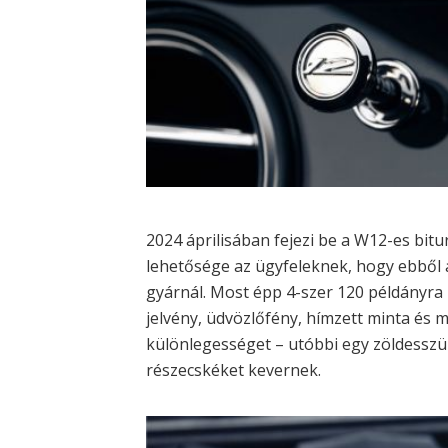
2024 áprilisában fejezi be a W12-es bitur
lehetősége az ügyfeleknek, hogy ebből
gyárnál. Most épp 4-szer 120 példányra l
jelvény, üdvözlőfény, hímzett minta és m
különlegességet – utóbbi egy zöldesszür
részecskéket kevernek.