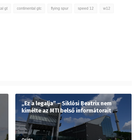
al gt
continental gtc
flying spur
speed 12
w12
„Ez a legalja” – Siklósi Beatrix nem
kímélte az MTI belső informátorait
Origo