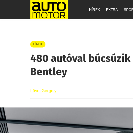
HÍREK
EXTRA
SPO
HÍREK
480 autóval búcsúzik 
Bentley
Lővei Gergely