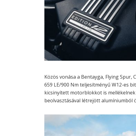
Közös vonása a Bentayga, Flying Spur, 
659 LE/900 Nm teljesítményű W12-es bit
kicsinyített motorblokkot is mellékelne
beolvasztásával létrejött alumíniumból 