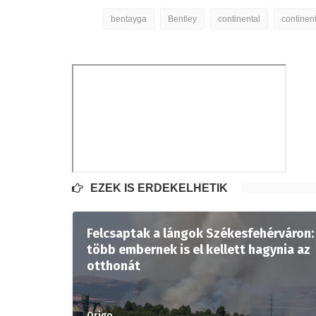
bentayga
Bentley
continental
continent
EZEK IS ÉRDEKELHETIK
Felcsaptak a lángok Székesfehérváron:
több embernek is el kellett hagynia az
otthonát
Origo