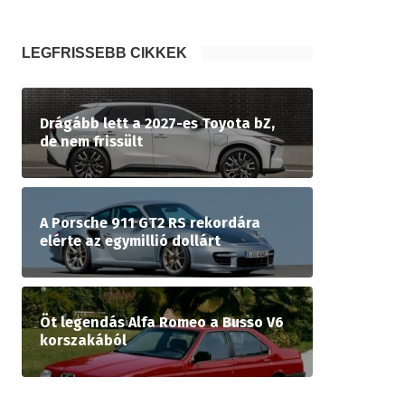
LEGFRISSEBB CIKKEK
Drágább lett a 2027-es Toyota bZ,
de nem frissült
A Porsche 911 GT2 RS rekordára
elérte az egymillió dollárt
Öt legendás Alfa Romeo a Busso V6
korszakából