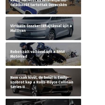
Retró majálist és veteránjármű-
találkozót tartottak Derecskén
Virtuális összkerékhajtással újít a
Multivan
Robotizált váltóval újít a BMW
Motorrad
Nem csak kívül, de belül is Emily-
szobrot kap a Rolls-Royce Cullinan
Series II