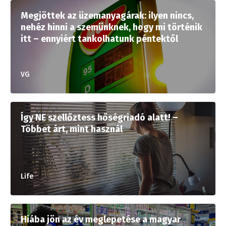
Megjöttek az üzemanyagárak: ilyen nincs,
nehéz hinni a szemünknek, hogy mi történik
itt – ennyiért tankolhatunk péntektől
VG
Így NE szellőztess hőségriadó alatt! –
Többet árt, mint használ
Life
Hiába jön az év meglepetése a magyar