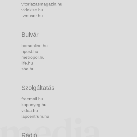
vitorlazasmagazin.hu
videkize.hu
tvmusor.hu
Bulvár
borsonline.hu
ripost.hu
metropol.hu
life.hu
she.hu
Szolgáltatás
freemail.hu
koponyeg.hu
videa.hu
lapcentrum.hu
Rádió