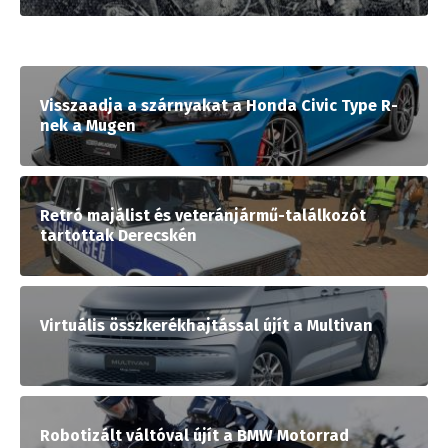
Visszaadja a szárnyakat a Honda Civic Type R-
nek a Mugen
Retró majálist és veteránjármű-találkozót
tartottak Derecskén
Virtuális összkerékhajtással újít a Multivan
Robotizált váltóval újít a BMW Motorrad