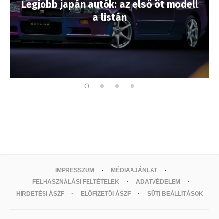
Legjobb japán autók: az első öt modell
a listán
IMPRESSZUM
MÉDIAAJÁNLAT
FELHASZNÁLÁSI FELTÉTELEK
ADATVÉDELEM
HIRDETÉSI ÁSZF
ELŐFIZETŐI ÁSZF
SÜTI BEÁLLÍTÁSOK