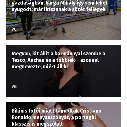
gazdaságban, Varga Mihály így sem lehet
nyugodt: már látszanak a sötét fellegek
VG
Megvan, kit állít a kormánnyal szembe a
Tesco, Auchan és a többiek – azonnal
megnevezte, miért áll ki
VG
Bikinis fotói miatt támadták Cristiano
Ronaldo menyasszonyát, a portugál
klasszis is megszólalt