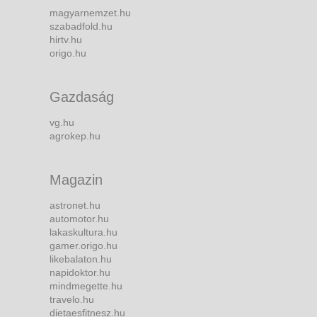
magyarnemzet.hu
szabadfold.hu
hirtv.hu
origo.hu
Gazdaság
vg.hu
agrokep.hu
Magazin
astronet.hu
automotor.hu
lakaskultura.hu
gamer.origo.hu
likebalaton.hu
napidoktor.hu
mindmegette.hu
travelo.hu
dietaesfitnesz.hu