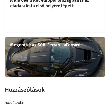
A Kia cee’d két európai országban is az
eladási lista első helyére lépett
Megépítik az 500. Ferrari LaFerrarit
Hozzászólások
hozzászólás