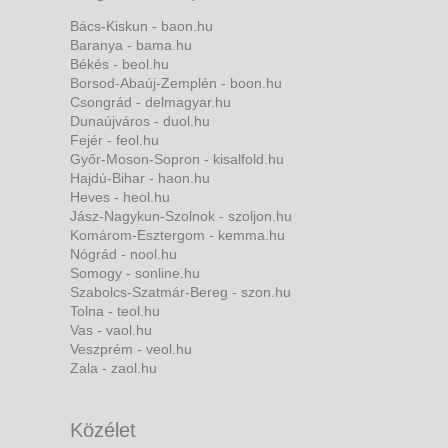
Bács-Kiskun - baon.hu
Baranya - bama.hu
Békés - beol.hu
Borsod-Abaúj-Zemplén - boon.hu
Csongrád - delmagyar.hu
Dunaújváros - duol.hu
Fejér - feol.hu
Győr-Moson-Sopron - kisalfold.hu
Hajdú-Bihar - haon.hu
Heves - heol.hu
Jász-Nagykun-Szolnok - szoljon.hu
Komárom-Esztergom - kemma.hu
Nógrád - nool.hu
Somogy - sonline.hu
Szabolcs-Szatmár-Bereg - szon.hu
Tolna - teol.hu
Vas - vaol.hu
Veszprém - veol.hu
Zala - zaol.hu
Közélet