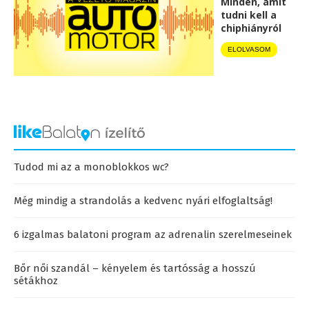
Minden, amit
tudni kell a
chiphiányról
ELOLVASOM
Tudod mi az a monoblokkos wc?
Még mindig a strandolás a kedvenc nyári elfoglaltság!
6 izgalmas balatoni program az adrenalin szerelmeseinek
Bőr női szandál – kényelem és tartósság a hosszú
sétákhoz