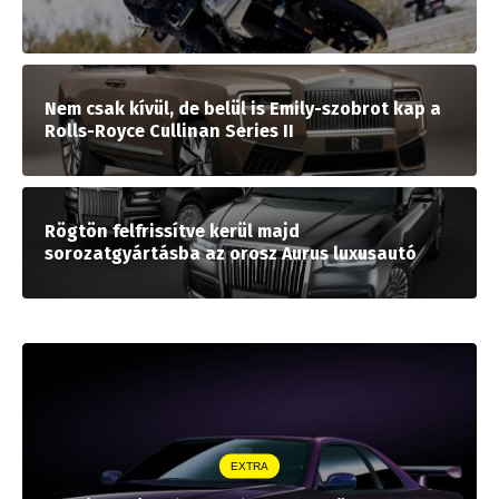
Nem csak kívül, de belül is Emily-szobrot kap a
Rolls-Royce Cullinan Series II
Rögtön felfrissítve kerül majd
sorozatgyártásba az orosz Aurus luxusautó
EXTRA