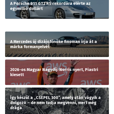
A Porsche 911 GT2 RS rekordára elérte az
egymillió dollárt
A Mercedes új dizájnfőnöke finoman írja át a
márka formanyelvét
2026-os Magyar Nagydíj: Norris nyert, Piastri
kiesett
Így készül a „CSEPEL 100”, amely után vágyik a
dolgozó – de nem tudja megvenni, mert még
drága