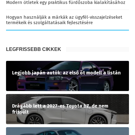
Modern ötletek egy praktikus fürdőszoba kialakításához
Hogyan használják a márkák az ügyfél-visszajelzéseket
termékeik és szolgáltatásaik fejlesztésére
LEGFRISSEBB CIKKEK
Legjobb japán autók: az első öt modell a listán
Drágább lett a 2027-es Toyota bZ, de nem
frissült