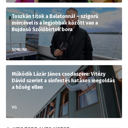
Toszkán titok a Balatonnál – szigorú
mércével is a legjobbak között van a
Bujdosó Szőlőbirtok bora
SONLINE
Működik Lázár János csodaszere: Vitézy
Dávid szerint a sínfestés hatásos megoldás
a hőség ellen
VG