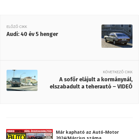
ELŐZŐ CIKK
Audi: 40 év 5 henger
KÖVETKEZŐ CIKK
A sofőr elájult a kormánynál,
elszabadult a teherautó – VIDEÓ
Már kapható az Autó-Motor
2024/Március száma