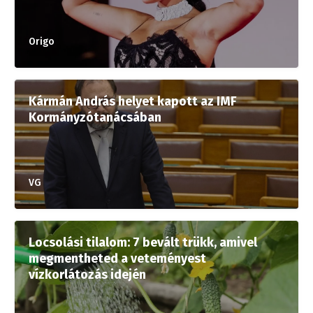
Origo
Kármán András helyet kapott az IMF
Kormányzótanácsában
VG
Locsolási tilalom: 7 bevált trükk, amivel
megmentheted a veteményest
vízkorlátozás idején