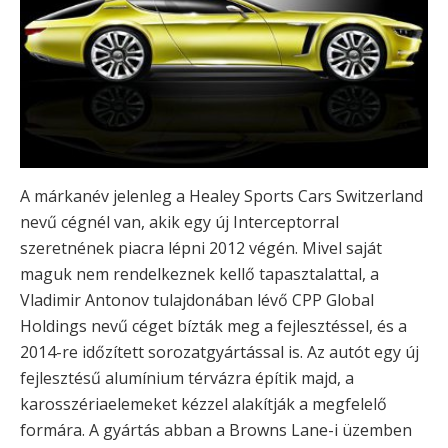
A márkanév jelenleg a Healey Sports Cars Switzerland
nevű cégnél van, akik egy új Interceptorral
szeretnének piacra lépni 2012 végén. Mivel saját
maguk nem rendelkeznek kellő tapasztalattal, a
Vladimir Antonov tulajdonában lévő CPP Global
Holdings nevű céget bízták meg a fejlesztéssel, és a
2014-re időzített sorozatgyártással is. Az autót egy új
fejlesztésű alumínium térvázra építik majd, a
karosszériaelemeket kézzel alakítják a megfelelő
formára. A gyártás abban a Browns Lane-i üzemben