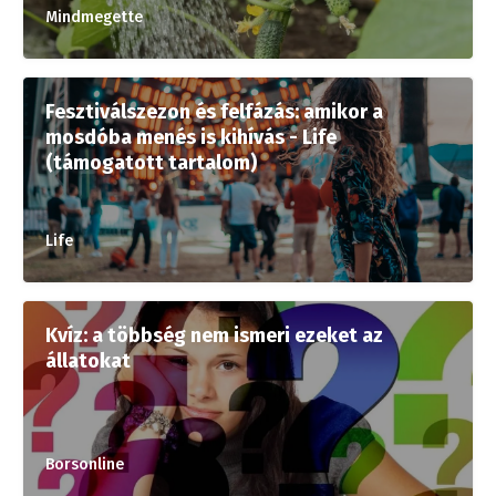
Mindmegette
Fesztiválszezon és felfázás: amikor a
mosdóba menés is kihívás - Life
(támogatott tartalom)
Life
Kvíz: a többség nem ismeri ezeket az
állatokat
Borsonline