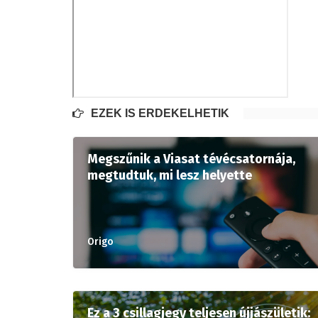
EZEK IS ÉRDEKELHETIK
Megszűnik a Viasat tévécsatornája,
megtudtuk, mi lesz helyette
Origo
Ez a 3 csillagjegy teljesen újjászületik: