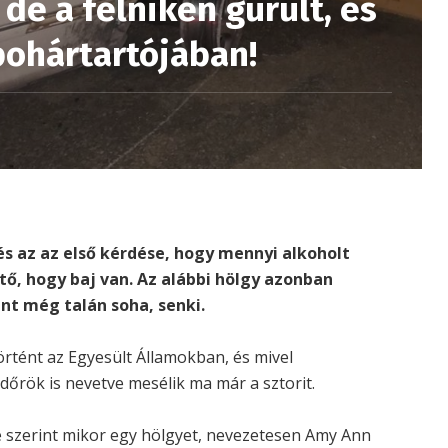
de a felniken gurult, és
pohártartójában!
 és az az első kérdése, hogy mennyi alkoholt
ő, hogy baj van. Az alábbi hölgy azonban
nt még talán soha, senki.
rtént az Egyesült Államokban, és mivel
dőrök is nevetve mesélik ma már a sztorit.
e szerint mikor egy hölgyet, nevezetesen Amy Ann