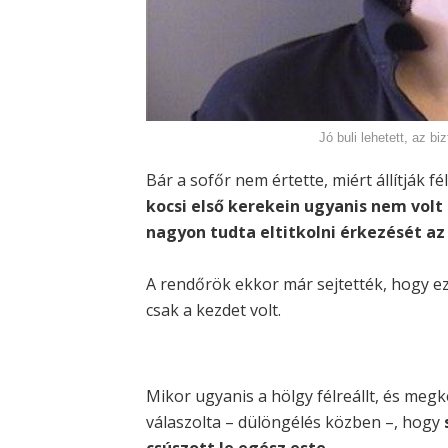
Jó buli lehetett, az b
Bár a sofőr nem értette, miért állítják f
kocsi első kerekein ugyanis nem volt
nagyon tudta eltitkolni érkezését az
A rendőrök ekkor már sejtették, hogy e
csak a kezdet volt.
Mikor ugyanis a hölgy félreállt, és megk
válaszolta – dülöngélés közben –, hogy