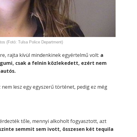
iztos (Fotó: Tulsa Police Department)
élre, rajta kívül mindenkinek egyértelmű volt:
a
 gumi, csak a felnin közlekedett, ezért nem
 autós.
z nem lesz egy egyszerű történet, pedig ez még
érdezték tőle, mennyi alkoholt fogyasztott, azt
szinte semmit sem ivott, összesen két tequila