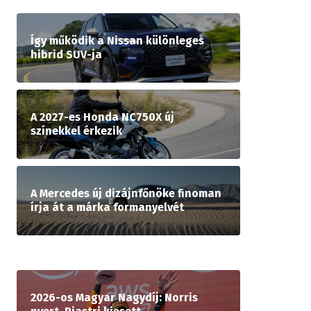
Így működik a Nissan különleges
hibrid SUV-ja
A 2027-es Honda NC750X új
színekkel érkezik
A Mercedes új dizájnfőnöke finoman
írja át a márka formanyelvét
2026-os Magyar Nagydíj: Norris