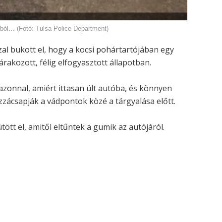
ból… (Fotó: Tulsa Police Department)
zal bukott el, hogy a kocsi pohártartójában egy
akozott, félig elfogyasztott állapotban.
azonnal, amiért ittasan ült autóba, és könnyen
zzácsapják a vádpontok közé a tárgyalása előtt.
ütött el, amitől eltűntek a gumik az autójáról.