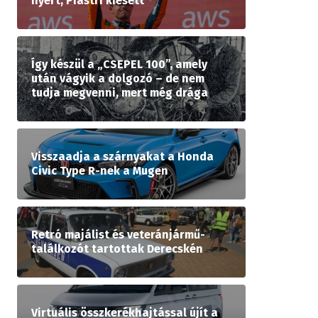
nyert, Piastri kiesett
Így készül a „CSEPEL 100”, amely
után vágyik a dolgozó – de nem
tudja megvenni, mert még drága
Visszaadja a szárnyakat a Honda
Civic Type R-nek a Mugen
Retró majálist és veteránjármű-
találkozót tartottak Derecskén
Virtuális összkerékhajtással újít a