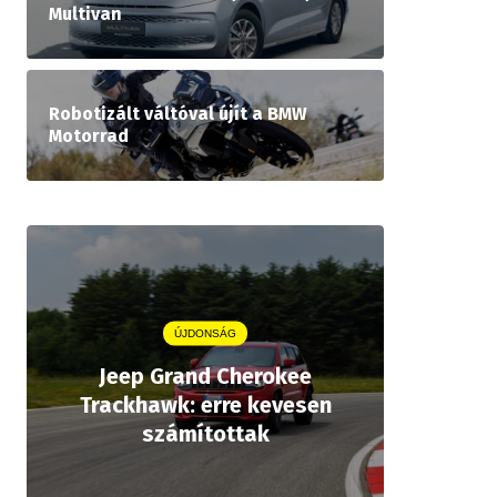
Multivan
Robotizált váltóval újít a BMW
Motorrad
ÚJDONSÁG
Jeep Grand Cherokee
Aston
Trackhawk: erre kevesen
kiforrot
számítottak