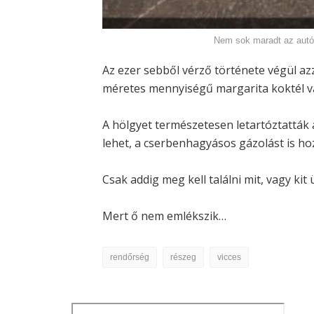
Nem sok maradt az autó
Az ezer sebből vérző története végül az
méretes mennyiségű margarita koktél vár
A hölgyet természetesen letartóztatták 
lehet, a cserbenhagyásos gázolást is ho
Csak addig meg kell találni mit, vagy kit 
Mert ő nem emlékszik…
rendőrség
részeg
vicces