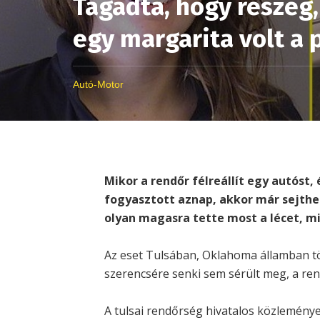
Tagadta, hogy részeg, 
egy margarita volt a 
Autó-Motor
Mikor a rendőr félreállít egy autóst,
fogyasztott aznap, akkor már sejthet
olyan magasra tette most a lécet, mi
Az eset Tulsában, Oklahoma államban tö
szerencsére senki sem sérült meg, a ren
A tulsai rendőrség hivatalos közlemény