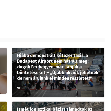
Hiába demonstrált kétezer taxis, a
Budapest Airport nem hátrált meg:
dugók Ferihegyen, már kapják a
büntetéseket – „Újabb akciók jöhetnek,
de nem árulunk el minden részletet!"
VG
Ismét logisztikai bázist támadtak az