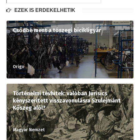
EZEK IS ÉRDEKELHETIK
Csődbe ment a tószegi bicikligyár
Origo
Történelmi tévhitek: valóban Jurisics
kényszerített visszavonulásra Szulejmánt
Kőszeg alól?
Magyar Nemzet