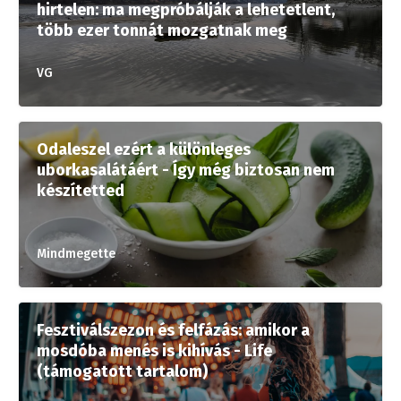
hirtelen: ma megpróbálják a lehetetlent,
több ezer tonnát mozgatnak meg
VG
Odaleszel ezért a különleges
uborkasalátáért - Így még biztosan nem
készítetted
Mindmegette
Fesztiválszezon és felfázás: amikor a
mosdóba menés is kihívás - Life
(támogatott tartalom)