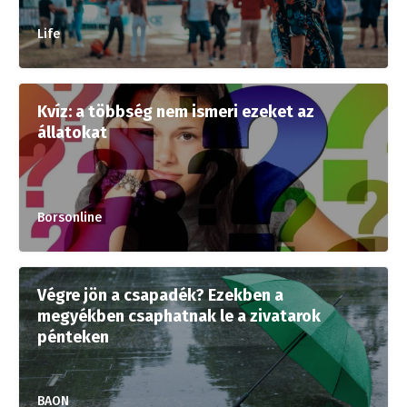
Life
Kvíz: a többség nem ismeri ezeket az
állatokat
Borsonline
Végre jön a csapadék? Ezekben a
megyékben csaphatnak le a zivatarok
pénteken
BAON