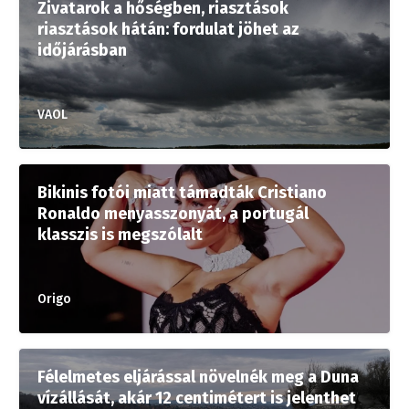
Zivatarok a hőségben, riasztások
riasztások hátán: fordulat jöhet az
időjárásban
VAOL
Bikinis fotói miatt támadták Cristiano
Ronaldo menyasszonyát, a portugál
klasszis is megszólalt
Origo
Félelmetes eljárással növelnék meg a Duna
vízállását, akár 12 centimétert is jelenthet