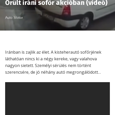
Őrült iráni sofőr akcióban (videó)
Auto Motor
Iránban is zajlik az élet. A kisteherautó sofőrjének
láthatóan nincs ki a négy kereke, vagy valahova
nagyon sietett. Személyi sérülés nem történt
szerencsére, de jó néhány autó megrongálódott…