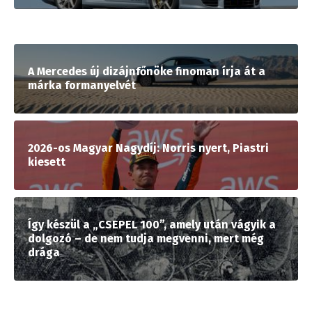
A Mercedes új dizájnfőnöke finoman írja át a
márka formanyelvét
2026-os Magyar Nagydíj: Norris nyert, Piastri
kiesett
Így készül a „CSEPEL 100”, amely után vágyik a
dolgozó – de nem tudja megvenni, mert még
drága