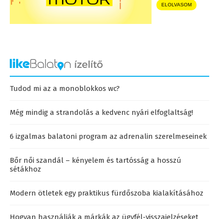
ELOLVASOM
Tudod mi az a monoblokkos wc?
Még mindig a strandolás a kedvenc nyári elfoglaltság!
6 izgalmas balatoni program az adrenalin szerelmeseinek
Bőr női szandál – kényelem és tartósság a hosszú
sétákhoz
Modern ötletek egy praktikus fürdőszoba kialakításához
Hogyan használják a márkák az ügyfél-visszajelzéseket