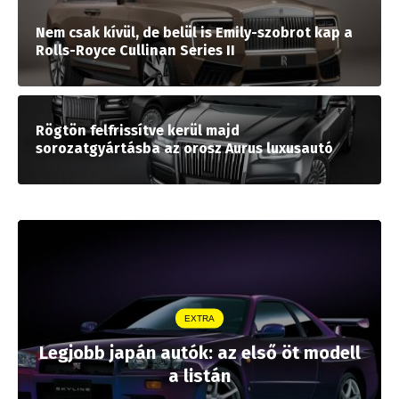
Nem csak kívül, de belül is Emily-szobrot kap a
Rolls-Royce Cullinan Series II
Rögtön felfrissítve kerül majd
sorozatgyártásba az orosz Aurus luxusautó
EXTRA
Legjobb japán autók: az első öt modell
a listán