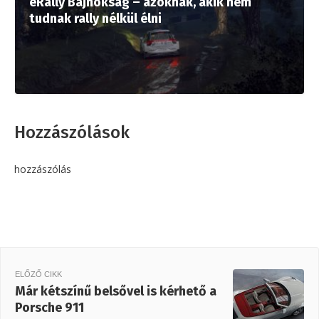
eRally Bajnokság – azoknak, akik nem
tudnak rally nélkül élni
Hozzászólások
hozzászólás
ELŐZŐ CIKK
Már kétszínű belsővel is kérhető a
Porsche 911