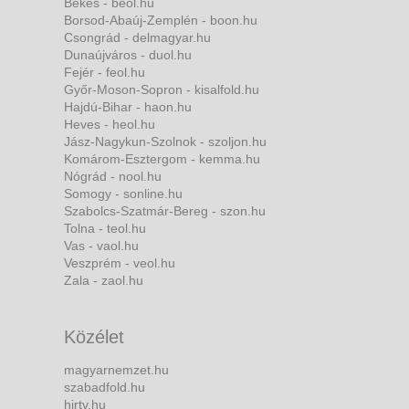
Békés - beol.hu
Borsod-Abaúj-Zemplén - boon.hu
Csongrád - delmagyar.hu
Dunaújváros - duol.hu
Fejér - feol.hu
Győr-Moson-Sopron - kisalfold.hu
Hajdú-Bihar - haon.hu
Heves - heol.hu
Jász-Nagykun-Szolnok - szoljon.hu
Komárom-Esztergom - kemma.hu
Nógrád - nool.hu
Somogy - sonline.hu
Szabolcs-Szatmár-Bereg - szon.hu
Tolna - teol.hu
Vas - vaol.hu
Veszprém - veol.hu
Zala - zaol.hu
Közélet
magyarnemzet.hu
szabadfold.hu
hirtv.hu