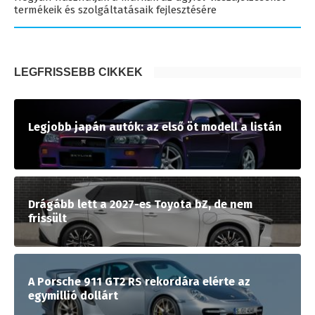
termékeik és szolgáltatásaik fejlesztésére
LEGFRISSEBB CIKKEK
Legjobb japán autók: az első öt modell a listán
Drágább lett a 2027-es Toyota bZ, de nem
frissült
A Porsche 911 GT2 RS rekordára elérte az
egymillió dollárt