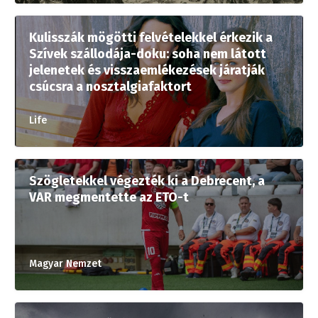
Kulisszák mögötti felvételekkel érkezik a
Szívek szállodája-doku: soha nem látott
jelenetek és visszaemlékezések járatják
csúcsra a nosztalgiafaktort
Life
Szögletekkel végezték ki a Debrecent, a
VAR megmentette az ETO-t
Magyar Nemzet