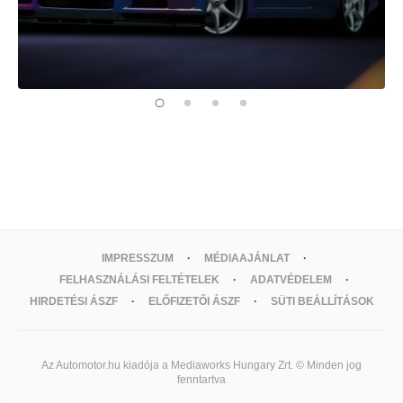
IMPRESSZUM
MÉDIAAJÁNLAT
FELHASZNÁLÁSI FELTÉTELEK
ADATVÉDELEM
HIRDETÉSI ÁSZF
ELŐFIZETŐI ÁSZF
SÜTI BEÁLLÍTÁSOK
Az Automotor.hu kiadója a Mediaworks Hungary Zrt. © Minden jog
fenntartva