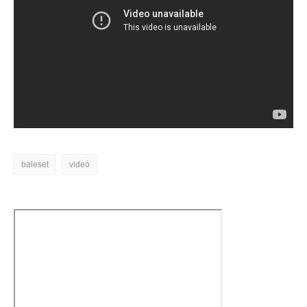
baleset
videó