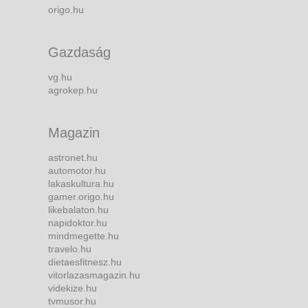
origo.hu
Gazdaság
vg.hu
agrokep.hu
Magazin
astronet.hu
automotor.hu
lakaskultura.hu
gamer.origo.hu
likebalaton.hu
napidoktor.hu
mindmegette.hu
travelo.hu
dietaesfitnesz.hu
vitorlazasmagazin.hu
videkize.hu
tvmusor.hu