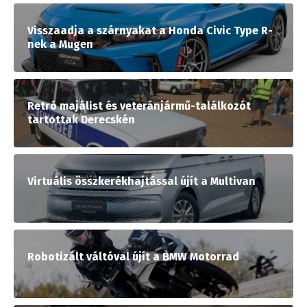
Visszaadja a szárnyakat a Honda Civic Type R-
nek a Mugen
Retró majálist és veteránjármű-találkozót
tartottak Derecskén
Virtuális összkerékhajtással újít a Multivan
Robotizált váltóval újít a BMW Motorrad