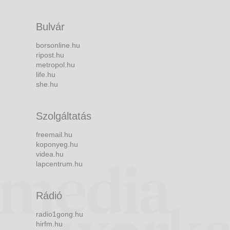
Bulvár
borsonline.hu
ripost.hu
metropol.hu
life.hu
she.hu
Szolgáltatás
freemail.hu
koponyeg.hu
videa.hu
lapcentrum.hu
Rádió
radio1gong.hu
hirfm.hu