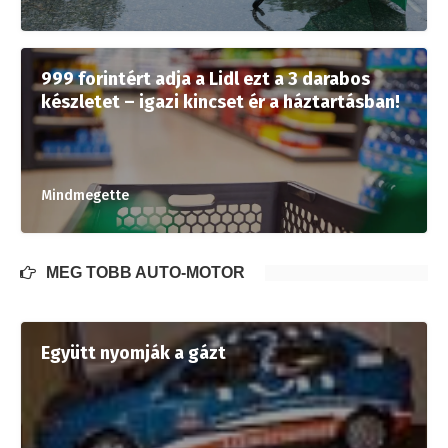
999 forintért adja a Lidl ezt a 3 darabos
készletet – igazi kincset ér a háztartásban!
Mindmegette
MÉG TÖBB AUTÓ-MOTOR
Együtt nyomják a gázt