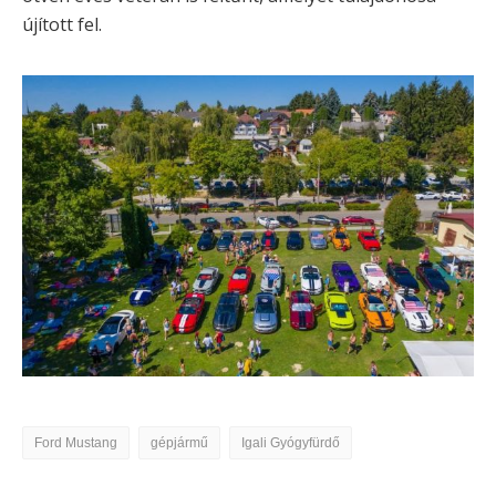
újított fel.
Ford Mustang
gépjármű
Igali Gyógyfürdő