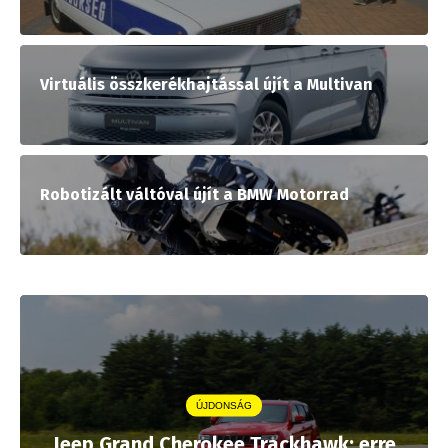
Virtuális összkerékhajtással újít a Multivan
Robotizált váltóval újít a BMW Motorrad
ÚJDONSÁG
Jeep Grand Cherokee Trackhawk: erre