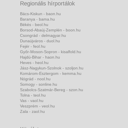
Regionális hírportálok
Bács-Kiskun - baon.hu
Baranya - bama.hu
Békés - beol.hu
Borsod-Abaúj-Zemplén - boon.hu
Csongrád - delmagyar.hu
Dunaújváros - duol.hu
Fejér - feol.hu
Győr-Moson-Sopron - kisalfold.hu
Hajdú-Bihar - haon.hu
Heves - heol.hu
Jász-Nagykun-Szolnok - szoljon.hu
Komárom-Esztergom - kemma.hu
Nógrád - nool.hu
Somogy - sonline.hu
Szabolcs-Szatmár-Bereg - szon.hu
Tolna - teol.hu
Vas - vaol.hu
Veszprém - veol.hu
Zala - zaol.hu