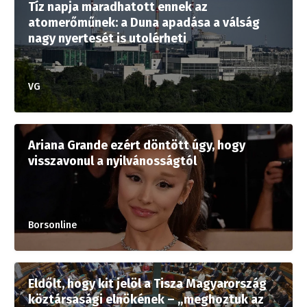
Tíz napja maradhatott ennek az
atomerőműnek: a Duna apadása a válság
nagy nyertesét is utolérheti
VG
Ariana Grande ezért döntött úgy, hogy
visszavonul a nyilvánosságtól
Borsonline
Eldőlt, hogy kit jelöl a Tisza Magyarország
köztársasági elnökének – „meghoztuk az