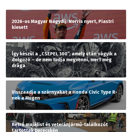
2026-os Magyar Nagydíj: Norris nyert, Piastri
kiesett
Így készül a „CSEPEL 100”, amely után vágyik a
dolgozó – de nem tudja megvenni, mert még
drága
Visszaadja a szárnyakat a Honda Civic Type R-
nek a Mugen
Retró majálist és veteránjármű-találkozót
tartottak Derecskén