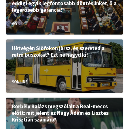
eddigi egyik legfontosabb döntésünket, ő a
legerősebb garancia!"
VG
Hétvégén Siófokon jársz, és szereted a
retró buszokat? Ezt ne hagyd ki!
SONLINE
Borbély Balázs megszólalt a Real-meccs
előtt: mit jelent ez Nagy Ádám és Lisztes
Krisztián számára?