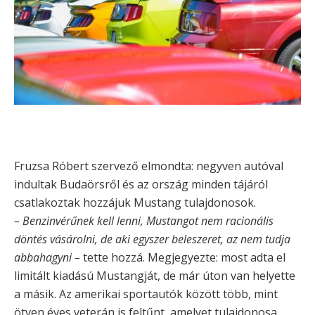
Fruzsa Róbert szervező elmondta: negyven autóval
indultak Budaörsről és az ország minden tájáról
csatlakoztak hozzájuk Mustang tulajdonosok.
– Benzinvérűnek kell lenni, Mustangot nem racionális
döntés vásárolni, de aki egyszer beleszeret, az nem tudja
abbahagyni –
tette hozzá. Megjegyezte: most adta el
limitált kiadású Mustangját, de már úton van helyette
a másik. Az amerikai sportautók között több, mint
ötven éves veterán is feltűnt, amelyet tulajdonosa