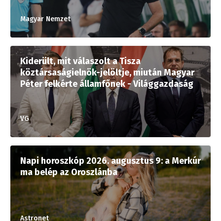
Magyar Nemzet
Kiderült, mit válaszolt a Tisza
köztársaságielnök-jelöltje, miután Magyar
Péter felkérte államfőnek - Világgazdaság
VG
Napi horoszkóp 2026. augusztus 9: a Merkúr
ma belép az Oroszlánba
Astronet