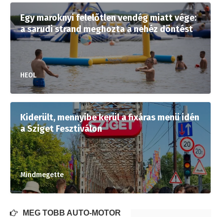
Egy maroknyi felelőtlen vendég miatt vége:
a sarudi strand meghozta a nehéz döntést
HEOL
Kiderült, mennyibe kerül a fixáras menü idén
a Sziget Fesztiválon
Mindmegette
MÉG TÖBB AUTÓ-MOTOR