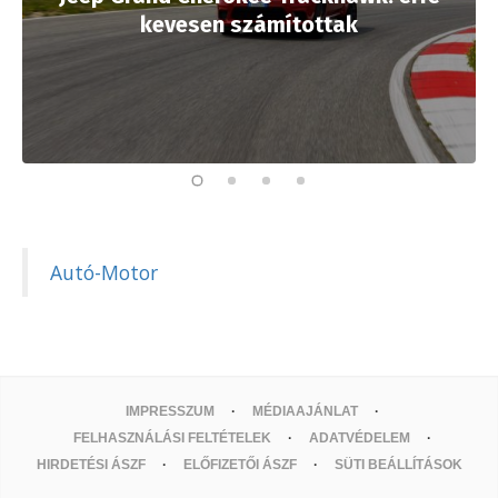
kevesen számítottak
Autó-Motor
IMPRESSZUM
MÉDIAAJÁNLAT
FELHASZNÁLÁSI FELTÉTELEK
ADATVÉDELEM
HIRDETÉSI ÁSZF
ELŐFIZETŐI ÁSZF
SÜTI BEÁLLÍTÁSOK