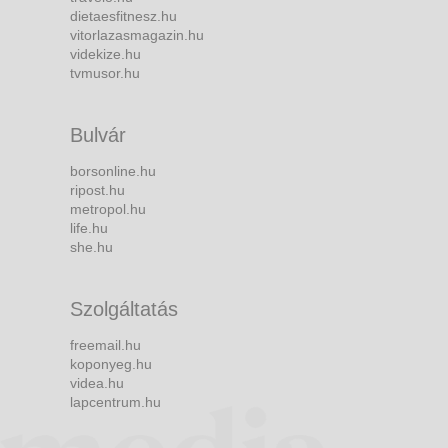
dietaesfitnesz.hu
vitorlazasmagazin.hu
videkize.hu
tvmusor.hu
Bulvár
borsonline.hu
ripost.hu
metropol.hu
life.hu
she.hu
Szolgáltatás
freemail.hu
koponyeg.hu
videa.hu
lapcentrum.hu