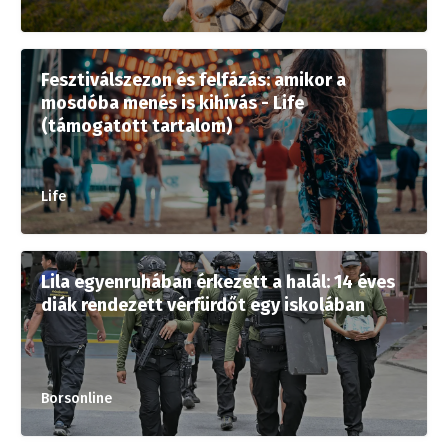
Fesztiválszezon és felfázás: amikor a
mosdóba menés is kihívás - Life
(támogatott tartalom)
Life
Lila egyenruhában érkezett a halál: 14 éves
diák rendezett vérfürdőt egy iskolában
Borsonline