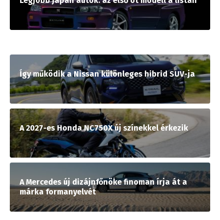
Legjobb japán autók: az első öt modell a listán
Így működik a Nissan különleges hibrid SUV-ja
A 2027-es Honda NC750X új színekkel érkezik
A Mercedes új dizájnfőnöke finoman írja át a
márka formanyelvét