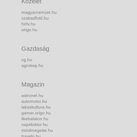
Közélet
magyarnemzet.hu
szabadfold.hu
hirtv.hu
origo.hu
Gazdaság
vg.hu
agrokep.hu
Magazin
astronet.hu
automotor.hu
lakaskultura.hu
gamer.origo.hu
likebalaton.hu
napidoktor.hu
mindmegette.hu
travelo.hu