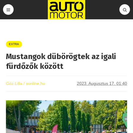
EXTRA
Mustangok dübörögtek az igali
fürdőzők között
Góz Lilla / sonline.hu
2023. Augusztus 17. 01:40