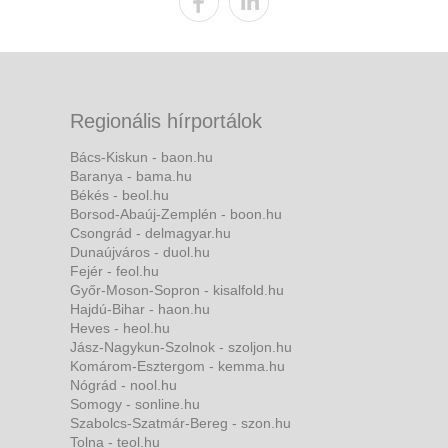
Regionális hírportálok
Bács-Kiskun - baon.hu
Baranya - bama.hu
Békés - beol.hu
Borsod-Abaúj-Zemplén - boon.hu
Csongrád - delmagyar.hu
Dunaújváros - duol.hu
Fejér - feol.hu
Győr-Moson-Sopron - kisalfold.hu
Hajdú-Bihar - haon.hu
Heves - heol.hu
Jász-Nagykun-Szolnok - szoljon.hu
Komárom-Esztergom - kemma.hu
Nógrád - nool.hu
Somogy - sonline.hu
Szabolcs-Szatmár-Bereg - szon.hu
Tolna - teol.hu