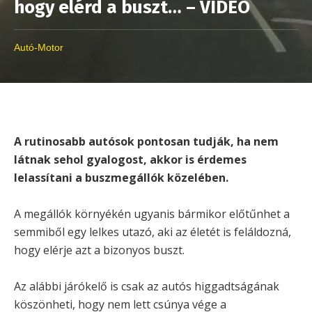
hogy elérd a buszt… – VIDEÓ
Autó-Motor
A rutinosabb autósok pontosan tudják, ha nem
látnak sehol gyalogost, akkor is érdemes
lelassítani a buszmegállók közelében.
A megállók környékén ugyanis bármikor előtűnhet a
semmiből egy lelkes utazó, aki az életét is feláldozná,
hogy elérje azt a bizonyos buszt.
Az alábbi járókelő is csak az autós higgadtságának
köszönheti, hogy nem lett csúnya vége a