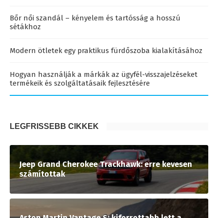
Bőr női szandál – kényelem és tartósság a hosszú
sétákhoz
Modern ötletek egy praktikus fürdőszoba kialakításához
Hogyan használják a márkák az ügyfél-visszajelzéseket
termékeik és szolgáltatásaik fejlesztésére
LEGFRISSEBB CIKKEK
Jeep Grand Cherokee Trackhawk: erre kevesen
számítottak
Aston Martin Vantage S: kiforrottabb lett a