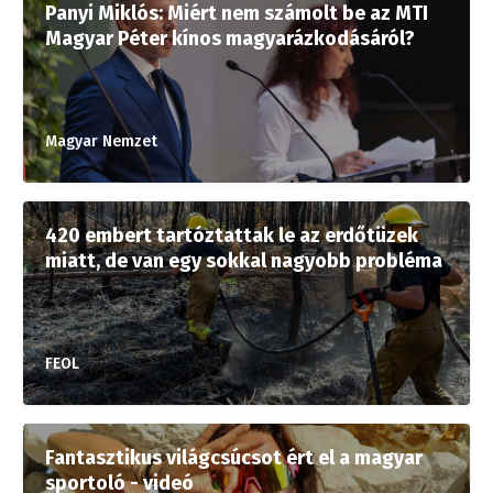
Panyi Miklós: Miért nem számolt be az MTI
Magyar Péter kínos magyarázkodásáról?
Magyar Nemzet
420 embert tartóztattak le az erdőtüzek
miatt, de van egy sokkal nagyobb probléma
FEOL
Fantasztikus világcsúcsot ért el a magyar
sportoló - videó