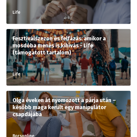
Life
Fesztiválszezon és felfázás: amikor a
mosdóba menés is kihívás - Life
(támogatott tartalom)
Life
Olga éveken át nyomozott a párja után –
később maga került egy manipulátor
csapdájába
Borsonline