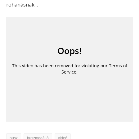
rohanásnak…
busz
buszmegálló
videó