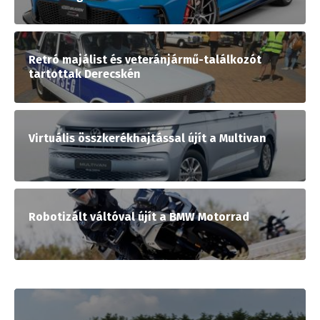
Retró majálist és veteránjármű-találkozót
tartottak Derecskén
Virtuális összkerékhajtással újít a Multivan
Robotizált váltóval újít a BMW Motorrad