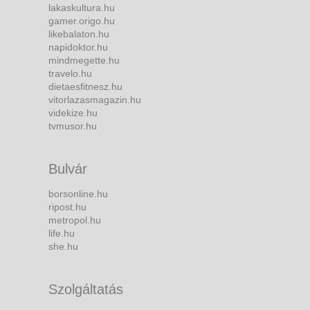
lakaskultura.hu
gamer.origo.hu
likebalaton.hu
napidoktor.hu
mindmegette.hu
travelo.hu
dietaesfitnesz.hu
vitorlazasmagazin.hu
videkize.hu
tvmusor.hu
Bulvár
borsonline.hu
ripost.hu
metropol.hu
life.hu
she.hu
Szolgáltatás