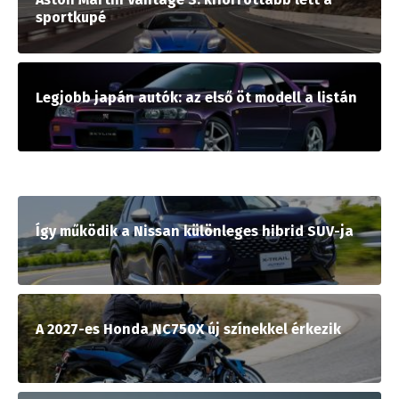
sportkupé
Legjobb japán autók: az első öt modell a listán
Így működik a Nissan különleges hibrid SUV-ja
A 2027-es Honda NC750X új színekkel érkezik