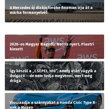
A Mercedes új dizájnfőnöke finoman írja át a
márka formanyelvét
2026-os Magyar Nagydíj: Norris nyert, Piastri
kiesett
Így készül a „CSEPEL 100”, amely után vágyik a
dolgozó – de nem tudja megvenni, mert még
drága
Visszaadja a szárnyakat a Honda Civic Type R-
nek a Mugen