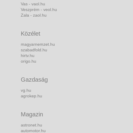
Vas - vaol.hu
Veszprém - veol.hu
Zala - zaol.hu
Közélet
magyarnemzet.hu
szabadfold.hu
hirtv.hu
origo.hu
Gazdaság
vg.hu
agrokep.hu
Magazin
astronet.hu
automotor.hu