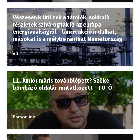
Vészesen kiürültek a tárolók: sokkoló
részletek szivárogtak ki az európai
energiaválságról – láncreakció indulhat,
másokat is a mélybe ránthat Németország
VG
L.L. Junior máris továbblépett? Szőke
bombázó oldalán mutatkozott – FOTÓ
Borsonline