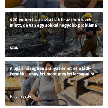
420 embert tartóztattak le az erdőtüzek
miatt, de van egy sokkal nagyobb probléma
SZON
A nyári hőségben aranyat érhet ez a Lidl-
termék – ennyiért most megéri lecsapni rá
Mindmegette