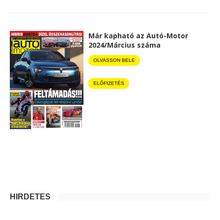
Már kapható az Autó-Motor
2024/Március száma
OLVASSON BELE
ELŐFIZETÉS
HIRDETÉS