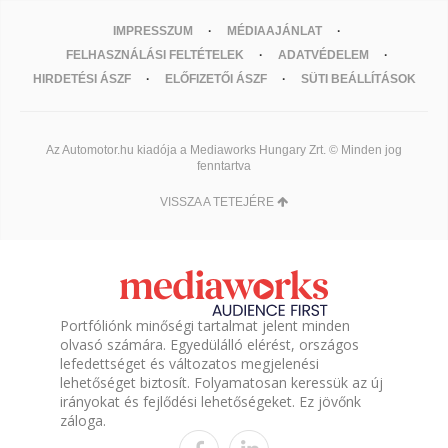
IMPRESSZUM
MÉDIAAJÁNLAT
FELHASZNÁLÁSI FELTÉTELEK
ADATVÉDELEM
HIRDETÉSI ÁSZF
ELŐFIZETŐI ÁSZF
SÜTI BEÁLLÍTÁSOK
Az Automotor.hu kiadója a Mediaworks Hungary Zrt. © Minden jog
fenntartva
VISSZA A TETEJÉRE
Portfóliónk minőségi tartalmat jelent minden
olvasó számára. Egyedülálló elérést, országos
lefedettséget és változatos megjelenési
lehetőséget biztosít. Folyamatosan keressük az új
irányokat és fejlődési lehetőségeket. Ez jövőnk
záloga.