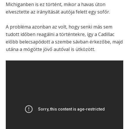
Michiganben is ez történt, mikor a havas úton
elvesztette az irányítását autója felett egy sofőr.
A probléma azonban az volt, hogy senki más sem
tudott időben reagálni a történtekre, így a Cadillac
előbb belecsapódott a szembe sávban érkezőbe, majd
utána a mögötte jövő autóval is ütközött.