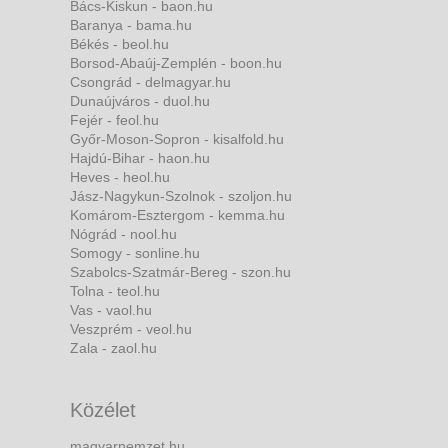
Bács-Kiskun - baon.hu
Baranya - bama.hu
Békés - beol.hu
Borsod-Abaúj-Zemplén - boon.hu
Csongrád - delmagyar.hu
Dunaújváros - duol.hu
Fejér - feol.hu
Győr-Moson-Sopron - kisalfold.hu
Hajdú-Bihar - haon.hu
Heves - heol.hu
Jász-Nagykun-Szolnok - szoljon.hu
Komárom-Esztergom - kemma.hu
Nógrád - nool.hu
Somogy - sonline.hu
Szabolcs-Szatmár-Bereg - szon.hu
Tolna - teol.hu
Vas - vaol.hu
Veszprém - veol.hu
Zala - zaol.hu
Közélet
magyarnemzet.hu