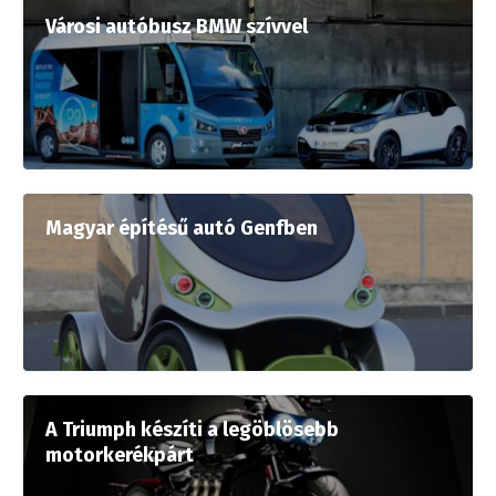
Városi autóbusz BMW szívvel
Magyar építésű autó Genfben
A Triumph készíti a legöblösebb
motorkerékpárt