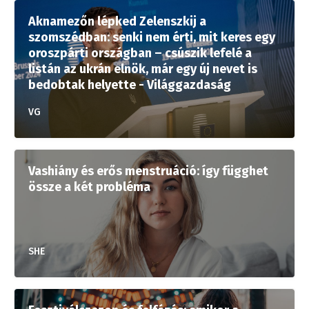
Aknamezőn lépked Zelenszkij a
szomszédban: senki nem érti, mit keres egy
oroszpárti országban – csúszik lefelé a
listán az ukrán elnök, már egy új nevet is
bedobtak helyette - Világgazdaság
VG
Vashiány és erős menstruáció: így függhet
össze a két probléma
SHE