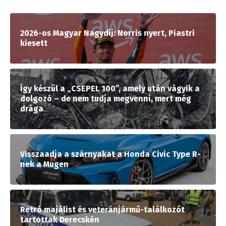
2026-os Magyar Nagydíj: Norris nyert, Piastri
kiesett
Így készül a „CSEPEL 100”, amely után vágyik a
dolgozó – de nem tudja megvenni, mert még
drága
Visszaadja a szárnyakat a Honda Civic Type R-
nek a Mugen
Retró majálist és veteránjármű-találkozót
tartottak Derecskén