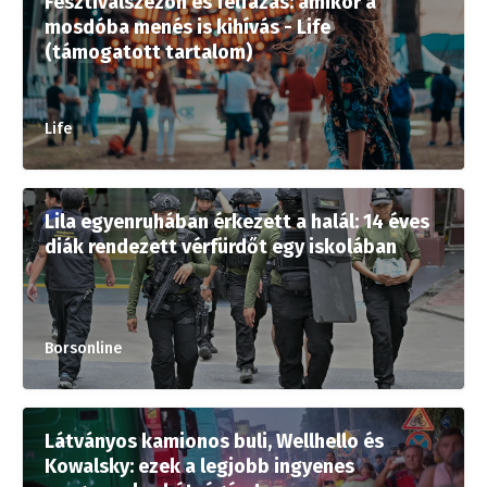
Fesztiválszezon és felfázás: amikor a
mosdóba menés is kihívás - Life
(támogatott tartalom)
Life
Lila egyenruhában érkezett a halál: 14 éves
diák rendezett vérfürdőt egy iskolában
Borsonline
Látványos kamionos buli, Wellhello és
Kowalsky: ezek a legjobb ingyenes