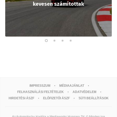
kevesen számítottak
IMPRESSZUM
MÉDIAAJÁNLAT
FELHASZNÁLÁSI FELTÉTELEK
ADATVÉDELEM
HIRDETÉSI ÁSZF
ELŐFIZETŐI ÁSZF
SÜTI BEÁLLÍTÁSOK
Az Automotor.hu kiadója a Mediaworks Hungary Zrt. © Minden jog