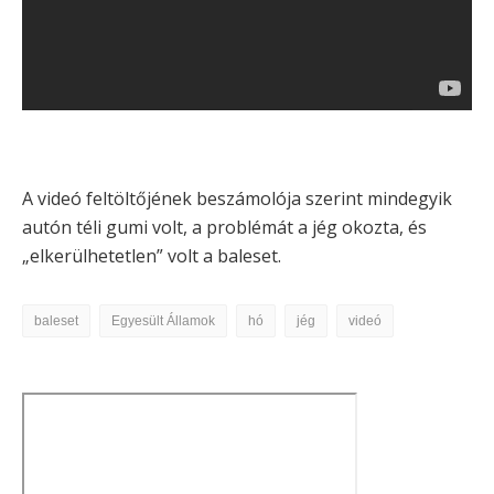
A videó feltöltőjének beszámolója szerint mindegyik
autón téli gumi volt, a problémát a jég okozta, és
„elkerülhetetlen” volt a baleset.
baleset
Egyesült Államok
hó
jég
videó