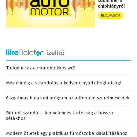
tudni kell a
chiphiányról
ELOLVASOM
Tudod mi az a monoblokkos wc?
Még mindig a strandolás a kedvenc nyári elfoglaltság!
6 izgalmas balatoni program az adrenalin szerelmeseinek
Bőr női szandál – kényelem és tartósság a hosszú
sétákhoz
Modern ötletek egy praktikus fürdőszoba kialakításához