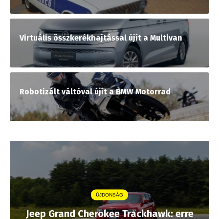
Virtuális összkerékhajtással újít a Multivan
Robotizált váltóval újít a BMW Motorrad
ÚJDONSÁG
Jeep Grand Cherokee Trackhawk: erre