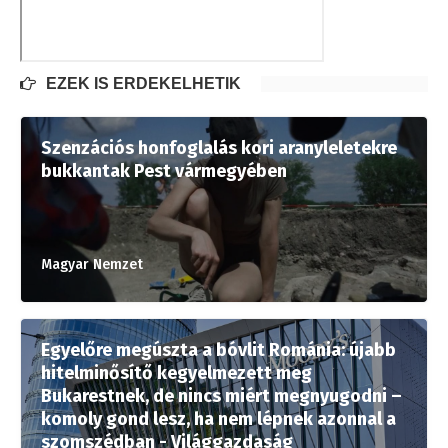
EZEK IS ÉRDEKELHETIK
Szenzációs honfoglalás kori aranyleletekre
bukkantak Pest vármegyében
Magyar Nemzet
Egyelőre megúszta a bóvlit Románia: újabb
hitelminősítő kegyelmezett meg
Bukarestnek, de nincs miért megnyugodni –
komoly gond lesz, ha nem lépnek azonnal a
szomszédban - Világgazdaság