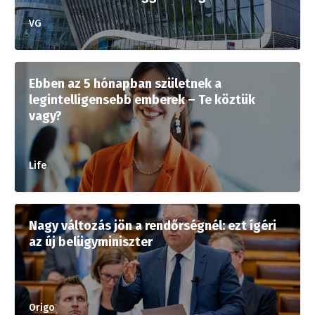
VG
Ebben az 5 hónapban születnek a
legintelligensebb emberek – Te köztük
vagy?
Life
Nagy változás jön a rendőrségnél: ezt ígéri
az új belügyminiszter
Origo