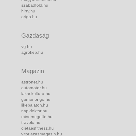
szabadfold.hu
hirtv.hu
origo.hu
Gazdaság
vg.hu
agrokep.hu
Magazin
astronet.hu
automotor.hu
lakaskultura.hu
gamer.origo.hu
likebalaton.hu
napidoktor.hu
mindmegette.hu
travelo.hu
dietaesfitnesz.hu
vitorlazasmagazin.hu