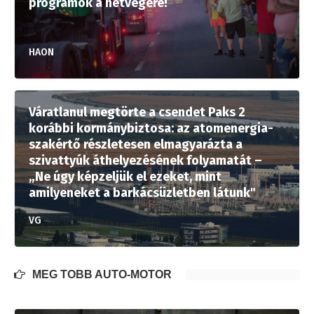
programok a hétvégére!
HAON
Váratlanul megtörte a csendet Paks 2
korábbi kormánybiztosa: az atomenergia-
szakértő részletesen elmagyarázta a
szivattyúk áthelyezésének folyamatát –
„Ne úgy képzeljük el ezeket, mint
amilyeneket a barkácsüzletben látunk"
VG
MÉG TÖBB AUTÓ-MOTOR