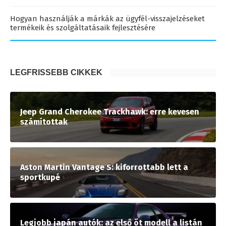
Hogyan használják a márkák az ügyfél-visszajelzéseket
termékeik és szolgáltatásaik fejlesztésére
LEGFRISSEBB CIKKEK
Jeep Grand Cherokee Trackhawk: erre kevesen
számítottak
Aston Martin Vantage S: kiforrottabb lett a
sportkupé
Legjobb japán autók: az első öt modell a listán