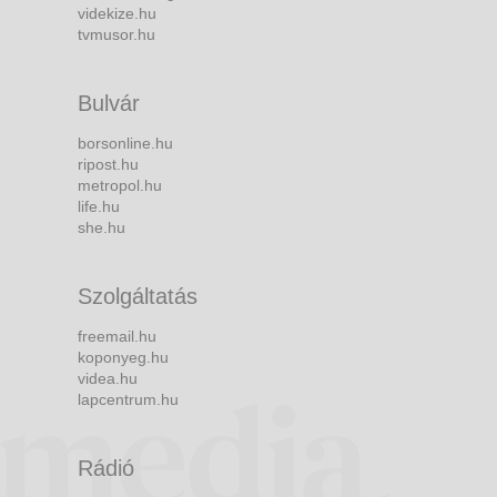
videkize.hu
tvmusor.hu
Bulvár
borsonline.hu
ripost.hu
metropol.hu
life.hu
she.hu
Szolgáltatás
freemail.hu
koponyeg.hu
videa.hu
lapcentrum.hu
Rádió