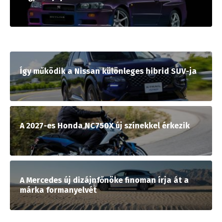
Így működik a Nissan különleges hibrid SUV-ja
A 2027-es Honda NC750X új színekkel érkezik
A Mercedes új dizájnfőnöke finoman írja át a
márka formanyelvét