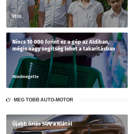
VEOL
Nincs 10 000 forint ez a gép az Aldiban,
mégis nagy segítség lehet a takarításban
Mindmegette
MÉG TÖBB AUTÓ-MOTOR
Újabb óriás SUV a Kiától