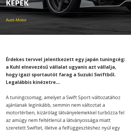
KÉPEK
Autó-Motor
Érdekes tervvel jelentkezett egy japán tuningcég:
a Kuhl elnevezésű vállalat ugyanis azt vállalja,
hogy igazi sportautót farag a Suzuki Swiftből.
Legalábbis kinézetre…
A tuningcsomag, amelyet a Swift Sport-változatához
ajánlanak leginkább, semmin nem változtat a
motortérben, kizárólag látványelemekkel turbózza fel
az amúgy nem feltétlenül a látványossága miatt
szeretett Swiftet, illetve a felfüggesztéshez nyúl egy