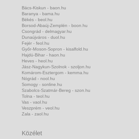
Bács-Kiskun - baon.hu
Baranya - bama.hu
Békés - beol.hu
Borsod-Abaúj-Zemplén - boon.hu
Csongrád - delmagyar.hu
Dunaújváros - duol.hu
Fejér - feol.hu
Győr-Moson-Sopron - kisalfold.hu
Hajdú-Bihar - haon.hu
Heves - heol.hu
Jász-Nagykun-Szolnok - szoljon.hu
Komárom-Esztergom - kemma.hu
Nógrád - nool.hu
Somogy - sonline.hu
Szabolcs-Szatmár-Bereg - szon.hu
Tolna - teol.hu
Vas - vaol.hu
Veszprém - veol.hu
Zala - zaol.hu
Közélet