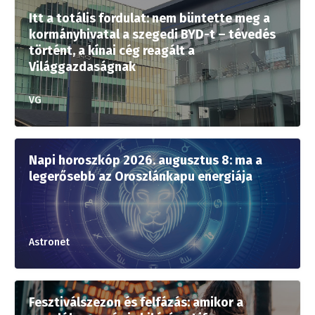
Itt a totális fordulat: nem büntette meg a
kormányhivatal a szegedi BYD-t – tévedés
történt, a kínai cég reagált a
Világgazdaságnak
VG
Napi horoszkóp 2026. augusztus 8: ma a
legerősebb az Oroszlánkapu energiája
Astronet
Fesztiválszezon és felfázás: amikor a