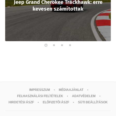
Jeep Grand Cherokee Trackhawk: erre
kevesen számítottak
IMPRESSZUM
MÉDIAAJÁNLAT
FELHASZNÁLÁSI FELTÉTELEK
ADATVÉDELEM
HIRDETÉSI ÁSZF
ELŐFIZETŐI ÁSZF
SÜTI BEÁLLÍTÁSOK