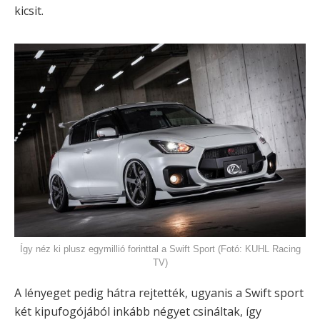
kicsit.
Így néz ki plusz egymillió forinttal a Swift Sport (Fotó: KUHL Racing
TV)
A lényeget pedig hátra rejtették, ugyanis a Swift sport
két kipufogójából inkább négyet csináltak, így