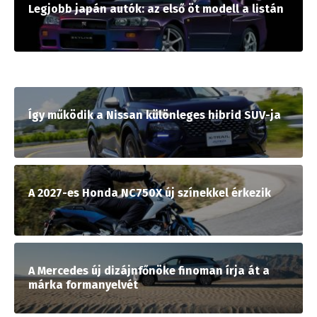
Legjobb japán autók: az első öt modell a listán
Így működik a Nissan különleges hibrid SUV-ja
A 2027-es Honda NC750X új színekkel érkezik
A Mercedes új dizájnfőnöke finoman írja át a
márka formanyelvét