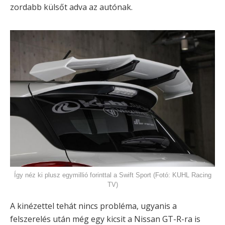
zordabb külsőt adva az autónak.
Így néz ki plusz egymillió forinttal a Swift Sport (Fotó: KUHL Racing
TV)
A kinézettel tehát nincs probléma, ugyanis a
felszerelés után még egy kicsit a Nissan GT-R-ra is