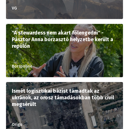
VG
"A stewardess nem akart fölengedni" -
Pásztor Anna borzasztó helyzetbe került a
repülőn
Borsonline
Ismét logisztikai bázist támadtak az
ukránok, az orosz támadásokban több civil
megsérült
Origo