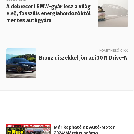
A debreceni BMW-gyár lesz a világ
első, fosszilis energiahordozóktól
mentes autógyára
KÖVETKEZŐ CIKK
Bronz díszekkel jön az i30 N Drive-N
Már kapható az Autó-Motor
2024/Március száma