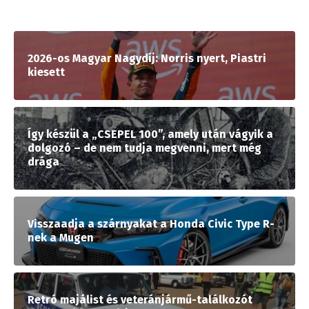
2026-os Magyar Nagydíj: Norris nyert, Piastri
kiesett
Így készül a „CSEPEL 100”, amely után vágyik a
dolgozó – de nem tudja megvenni, mert még
drága
Visszaadja a szárnyakat a Honda Civic Type R-
nek a Mugen
Retró majálist és veteránjármű-találkozót