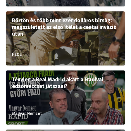
Börtön és több mint ezer dolláros bírság:
megszületett az első ítélet a ceutai invázió
után
HEOL
Tényleg a Real Madrid akart a Fradival
edzőmeccset játszani?
Magyar Nemzet