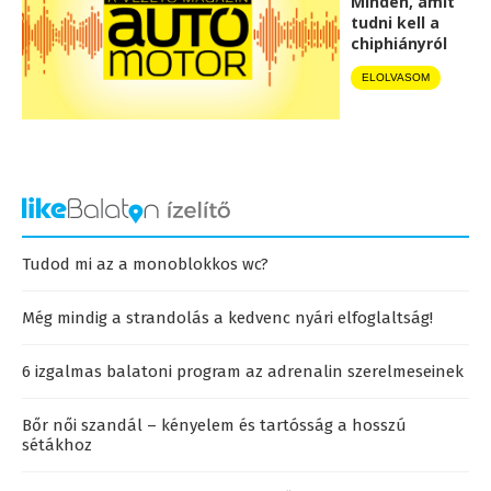
Minden, amit
tudni kell a
chiphiányról
ELOLVASOM
Tudod mi az a monoblokkos wc?
Még mindig a strandolás a kedvenc nyári elfoglaltság!
6 izgalmas balatoni program az adrenalin szerelmeseinek
Bőr női szandál – kényelem és tartósság a hosszú
sétákhoz