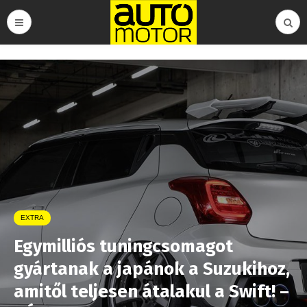
EXTRA
Egymilliós tuningcsomagot
gyártanak a japánok a Suzukihoz,
amitől teljesen átalakul a Swift! –