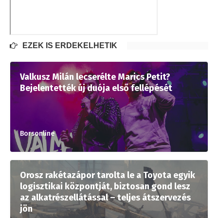
EZEK IS ÉRDEKELHETIK
Valkusz Milán lecserélte Marics Petit?
Bejelentették új duója első fellépését
Borsonline
Orosz rakétazápor tarolta le a Toyota egyik
logisztikai központját, biztosan gond lesz
az alkatrészellátással – teljes átszervezés
jön