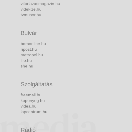
vitorlazasmagazin.hu
videkize.hu
tvmusor.hu
Bulvár
borsonline.hu
ripost.hu
metropol.hu
life.hu
she.hu
Szolgáltatás
freemail.hu
koponyeg.hu
videa.hu
lapcentrum.hu
Rádió