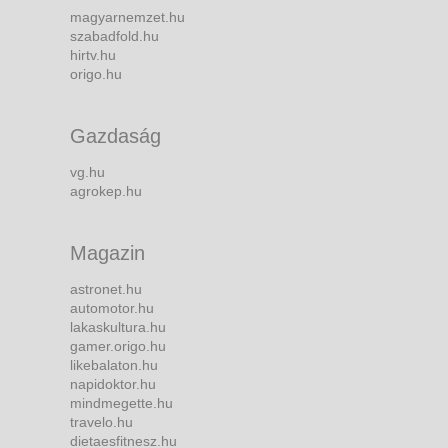
magyarnemzet.hu
szabadfold.hu
hirtv.hu
origo.hu
Gazdaság
vg.hu
agrokep.hu
Magazin
astronet.hu
automotor.hu
lakaskultura.hu
gamer.origo.hu
likebalaton.hu
napidoktor.hu
mindmegette.hu
travelo.hu
dietaesfitnesz.hu