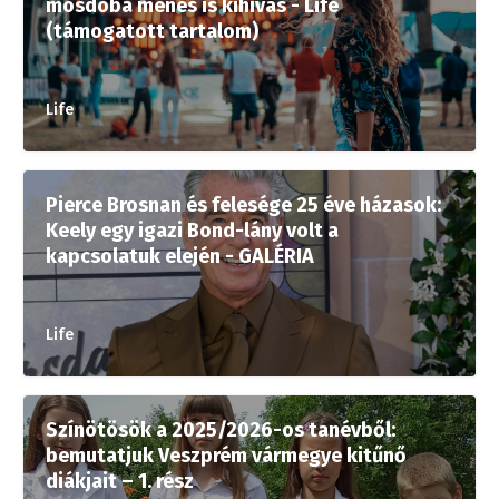
mosdóba menés is kihívás - Life
(támogatott tartalom)
Life
Pierce Brosnan és felesége 25 éve házasok:
Keely egy igazi Bond-lány volt a
kapcsolatuk elején - GALÉRIA
Life
Színötösök a 2025/2026-os tanévből:
bemutatjuk Veszprém vármegye kitűnő
diákjait – 1. rész