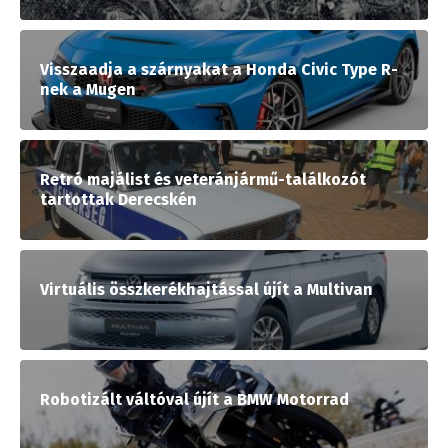
Visszaadja a szárnyakat a Honda Civic Type R-
nek a Mugen
Retró majálist és veteránjármű-találkozót
tartottak Derecskén
Virtuális összkerékhajtással újít a Multivan
Robotizált váltóval újít a BMW Motorrad