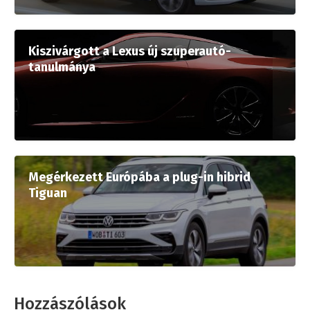
Kiszivárgott a Lexus új szuperautó-
tanulmánya
Megérkezett Európába a plug-in hibrid
Tiguan
Hozzászólások