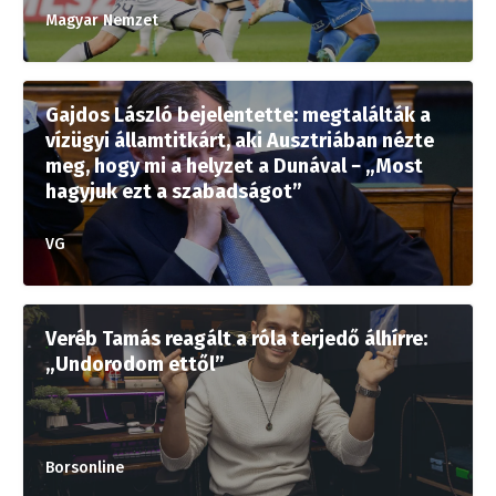
Magyar Nemzet
Gajdos László bejelentette: megtalálták a
vízügyi államtitkárt, aki Ausztriában nézte
meg, hogy mi a helyzet a Dunával − „Most
hagyjuk ezt a szabadságot”
VG
Veréb Tamás reagált a róla terjedő álhírre:
„Undorodom ettől”
Borsonline