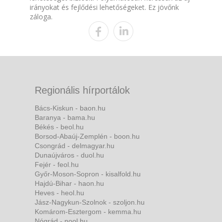
irányokat és fejlődési lehetőségeket. Ez jövőnk
záloga.
Regionális hírportálok
Bács-Kiskun - baon.hu
Baranya - bama.hu
Békés - beol.hu
Borsod-Abaúj-Zemplén - boon.hu
Csongrád - delmagyar.hu
Dunaújváros - duol.hu
Fejér - feol.hu
Győr-Moson-Sopron - kisalfold.hu
Hajdú-Bihar - haon.hu
Heves - heol.hu
Jász-Nagykun-Szolnok - szoljon.hu
Komárom-Esztergom - kemma.hu
Nógrád - nool.hu