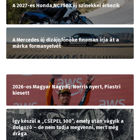
A 2027-es Honda NC750X új színekkel érkezik
A Mercedes új dizájnfőnöke finoman írja át a
márka formanyelvét
2026-os Magyar Nagydíj: Norris nyert, Piastri
kiesett
Így készül a „CSEPEL 100”, amely után vágyik a
dolgozó – de nem tudja megvenni, mert még
drága