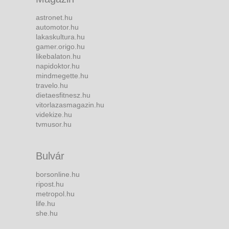
astronet.hu
automotor.hu
lakaskultura.hu
gamer.origo.hu
likebalaton.hu
napidoktor.hu
mindmegette.hu
travelo.hu
dietaesfitnesz.hu
vitorlazasmagazin.hu
videkize.hu
tvmusor.hu
Bulvár
borsonline.hu
ripost.hu
metropol.hu
life.hu
she.hu