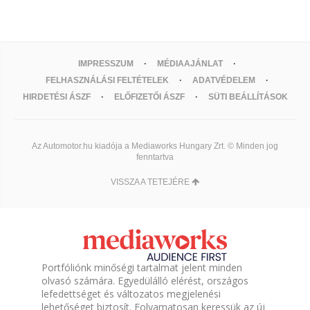
IMPRESSZUM
MÉDIAAJÁNLAT
FELHASZNÁLÁSI FELTÉTELEK
ADATVÉDELEM
HIRDETÉSI ÁSZF
ELŐFIZETŐI ÁSZF
SÜTI BEÁLLÍTÁSOK
Az Automotor.hu kiadója a Mediaworks Hungary Zrt. © Minden jog
fenntartva
VISSZA A TETEJÉRE
Portfóliónk minőségi tartalmat jelent minden
olvasó számára. Egyedülálló elérést, országos
lefedettséget és változatos megjelenési
lehetőséget biztosít. Folyamatosan keressük az új