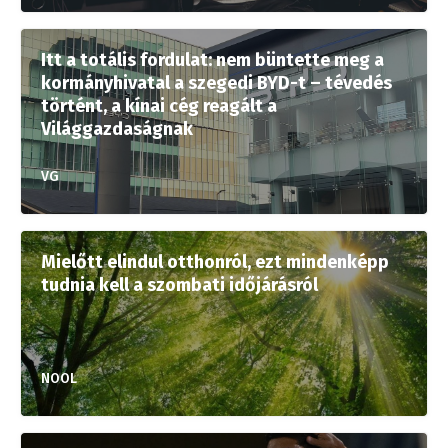
Itt a totális fordulat: nem büntette meg a
kormányhivatal a szegedi BYD-t – tévedés
történt, a kínai cég reagált a
Világgazdaságnak
VG
Mielőtt elindul otthonról, ezt mindenképp
tudnia kell a szombati időjárásról
NOOL