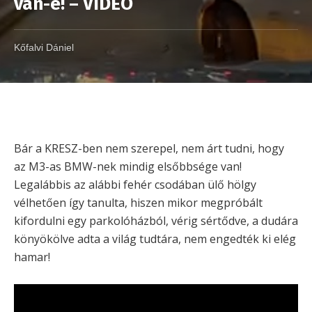
van-e! – VIDEÓ
Kőfalvi Dániel
Bár a KRESZ-ben nem szerepel, nem árt tudni, hogy
az M3-as BMW-nek mindig elsőbbsége van!
Legalábbis az alábbi fehér csodában ülő hölgy
vélhetően így tanulta, hiszen mikor megpróbált
kifordulni egy parkolóházból, vérig sértődve, a dudára
könyökölve adta a világ tudtára, nem engedték ki elég
hamar!