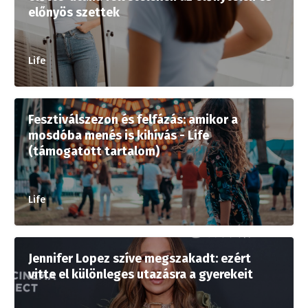
előnyös szettek
Life
Fesztiválszezon és felfázás: amikor a
mosdóba menés is kihívás - Life
(támogatott tartalom)
Life
Jennifer Lopez szíve megszakadt: ezért
vitte el különleges utazásra a gyerekeit