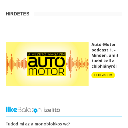
HIRDETÉS
Autó-Motor
podcast 1. -
Minden, amit
tudni kell a
chiphiányról
ELOLVASOM
Tudod mi az a monoblokkos wc?