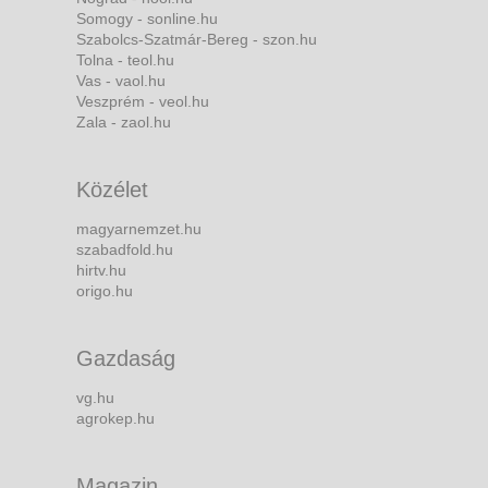
Somogy - sonline.hu
Szabolcs-Szatmár-Bereg - szon.hu
Tolna - teol.hu
Vas - vaol.hu
Veszprém - veol.hu
Zala - zaol.hu
Közélet
magyarnemzet.hu
szabadfold.hu
hirtv.hu
origo.hu
Gazdaság
vg.hu
agrokep.hu
Magazin