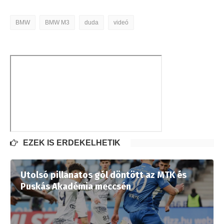
BMW
BMW M3
duda
videó
EZEK IS ÉRDEKELHETIK
Utolsó pillanatos gól döntött az MTK és
Puskás Akadémia meccsén