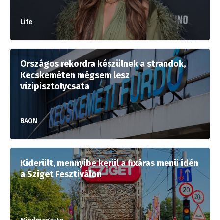
Life
Országos rekordra készülnek a strandok,
Kecskeméten mégsem lesz
vízipisztolycsata
BAON
Kiderült, mennyibe kerül a fixáras menü idén
a Sziget Fesztiválon