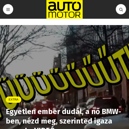
EXTRA
Egyetlen ember dudál, a nő BMW-
ben, nézd meg, szerinted igaza