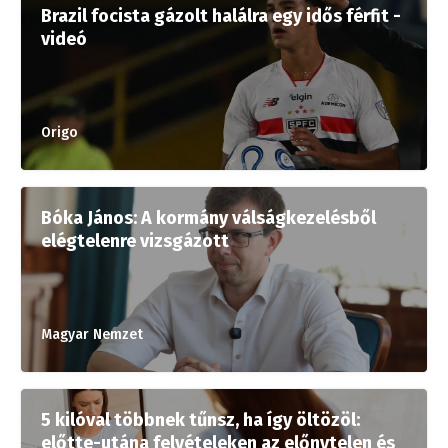
Brazil focista gázolt halálra egy idős férfit -
videó
Origo
Bóka János: A kormány válságkezelésből
elégtelenre vizsgázott
Magyar Nemzet
5 kilóval többnek tűnsz, ha így öltözöl:
előtte-utána felvételeken az előnytelen és