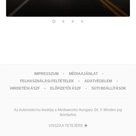
IMPRESSZUM
MÉDIAAJÁNLAT
FELHASZNÁLÁSI FELTÉTELEK
ADATVÉDELEM
HIRDETÉSI ÁSZF
ELŐFIZETŐI ÁSZF
SÜTI BEÁLLÍTÁSOK
Az Automotor.hu kiadója a Mediaworks Hungary Zrt. © Minden jog
fenntartva
VISSZA A TETEJÉRE