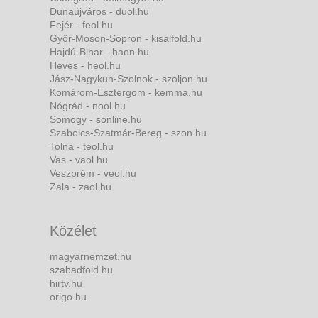
Dunaújváros - duol.hu
Fejér - feol.hu
Győr-Moson-Sopron - kisalfold.hu
Hajdú-Bihar - haon.hu
Heves - heol.hu
Jász-Nagykun-Szolnok - szoljon.hu
Komárom-Esztergom - kemma.hu
Nógrád - nool.hu
Somogy - sonline.hu
Szabolcs-Szatmár-Bereg - szon.hu
Tolna - teol.hu
Vas - vaol.hu
Veszprém - veol.hu
Zala - zaol.hu
Közélet
magyarnemzet.hu
szabadfold.hu
hirtv.hu
origo.hu