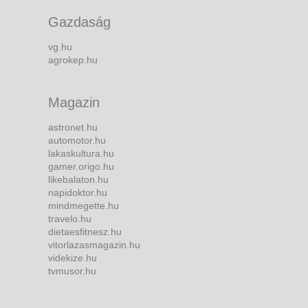
Gazdaság
vg.hu
agrokep.hu
Magazin
astronet.hu
automotor.hu
lakaskultura.hu
gamer.origo.hu
likebalaton.hu
napidoktor.hu
mindmegette.hu
travelo.hu
dietaesfitnesz.hu
vitorlazasmagazin.hu
videkize.hu
tvmusor.hu