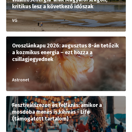
kritikus lesz a következő időszak
VG
Oroszlánkapu 2026: augusztus 8-án tetőzik
a kozmikus energia – ezt hozza a
csillagjegyednek
Astronet
Fesztiválszezon és felfázás: amikor a
mosdóba menés is kihívás - Life
(támogatott tartalom)