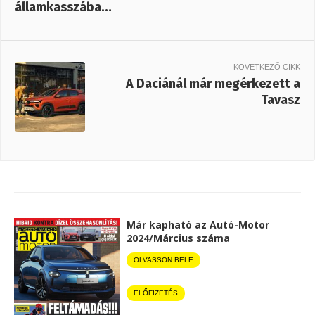
államkasszába…
KÖVETKEZŐ CIKK
A Daciánál már megérkezett a
Tavasz
Már kapható az Autó-Motor
2024/Március száma
OLVASSON BELE
ELŐFIZETÉS