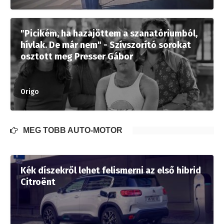
"Picikém, ha hazajöttem a szanatóriumból,
hívlak. De már nem" - Szívszorító sorokat
osztott meg Presser Gábor
Origo
MÉG TÖBB AUTÓ-MOTOR
Kék díszekről lehet felismerni az első hibrid
Citroënt