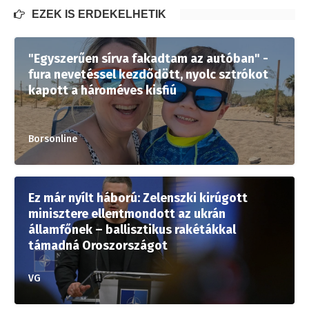
EZEK IS ÉRDEKELHETIK
"Egyszerűen sírva fakadtam az autóban" -
fura nevetéssel kezdődött, nyolc sztrókot
kapott a hároméves kisfiú
Borsonline
Ez már nyílt háború: Zelenszki kirúgott
minisztere ellentmondott az ukrán
államfőnek – ballisztikus rakétákkal
támadná Oroszországot
VG