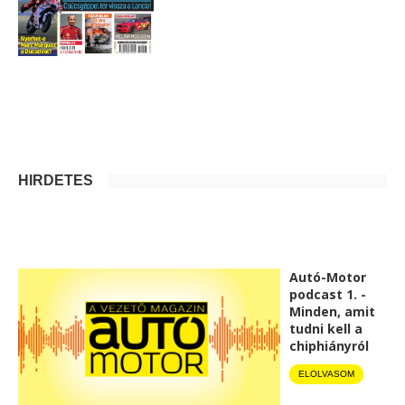
HIRDETÉS
Autó-Motor
podcast 1. -
Minden, amit
tudni kell a
chiphiányról
ELOLVASOM