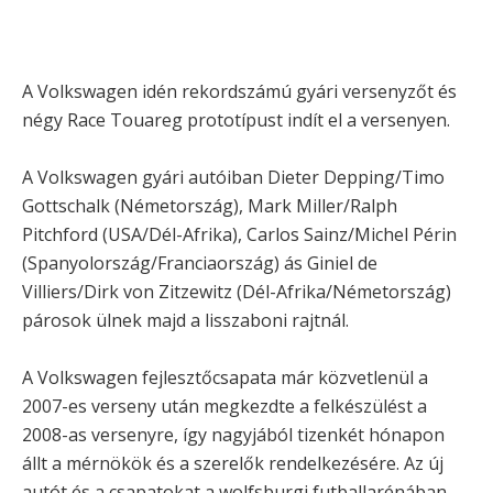
A Volkswagen idén rekordszámú gyári versenyzőt és
négy Race Touareg prototípust indít el a versenyen.
A Volkswagen gyári autóiban Dieter Depping/Timo
Gottschalk (Németország), Mark Miller/Ralph
Pitchford (USA/Dél-Afrika), Carlos Sainz/Michel Périn
(Spanyolország/Franciaország) ás Giniel de
Villiers/Dirk von Zitzewitz (Dél-Afrika/Németország)
párosok ülnek majd a lisszaboni rajtnál.
A Volkswagen fejlesztőcsapata már közvetlenül a
2007-es verseny után megkezdte a felkészülést a
2008-as versenyre, így nagyjából tizenkét hónapon
állt a mérnökök és a szerelők rendelkezésére. Az új
autót és a csapatokat a wolfsburgi futballarénában,