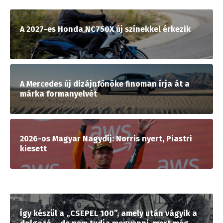
A 2027-es Honda NC750X új színekkel érkezik
A Mercedes új dizájnfőnöke finoman írja át a
márka formanyelvét
2026-os Magyar Nagydíj: Norris nyert, Piastri
kiesett
Így készül a „CSEPEL 100”, amely után vágyik a