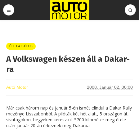
ÉLET & STÍLUS
A Volkswagen készen áll a Dakar-
ra
Autó Motor
2008. Január 02. 00:00
Már csak három nap és január 5-én ismét elindul a Dakar Rally
mezőnye Lisszabonból. A pilóták két hét alatt, 5 országon át,
sivatagokon, hegyeken keresztül, 5700 kilométer megtétele
után január 20-án érkeznek meg Dakarba.