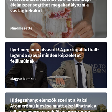
élelmiszer segíthet megakadályozni a
vastagbélrákot
Mindmegette
Ilyet még nem olvasott! A portugál futball-
legenda szavai minden képzeletet
felülmúlnak
Magyar Nemzet
Hidegzuhany: elemzők szerint a Paksi
Atomerőmű kiesése miatt elszállhatnak a
villamosenergia-árak Magyarországon,