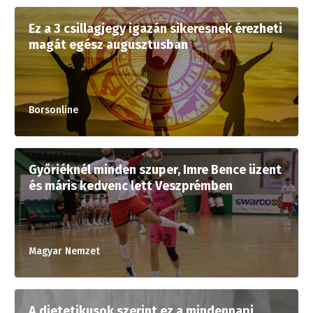
Ez a 3 csillagjegy igazán sikeresnek érezheti
magát egész augusztusban
Borsonline
Győriéknél minden szuper, Imre Bence üzent
és máris kedvenc lett Veszprémben
Magyar Nemzet
A dietetikusok szerint ez a mindennapi