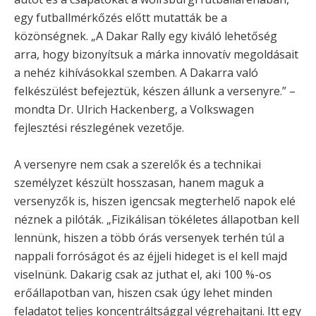
egy futballmérkőzés előtt mutatták be a
közönségnek. „A Dakar Rally egy kiváló lehetőség
arra, hogy bizonyítsuk a márka innovatív megoldásait
a nehéz kihívásokkal szemben. A Dakarra való
felkészülést befejeztük, készen állunk a versenyre.” –
mondta Dr. Ulrich Hackenberg, a Volkswagen
fejlesztési részlegének vezetője.
A versenyre nem csak a szerelők és a technikai
személyzet készült hosszasan, hanem maguk a
versenyzők is, hiszen igencsak megterhelő napok elé
néznek a pilóták. „Fizikálisan tökéletes állapotban kell
lennünk, hiszen a több órás versenyek terhén túl a
nappali forróságot és az éjjeli hideget is el kell majd
viselnünk. Dakarig csak az juthat el, aki 100 %-os
erőállapotban van, hiszen csak úgy lehet minden
feladatot teljes koncentráltsággal végrehajtani. Itt egy