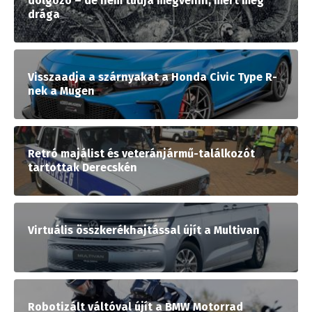
dolgozó – de nem tudja megvenni, mert még
drága
Visszaadja a szárnyakat a Honda Civic Type R-
nek a Mugen
Retró majálist és veteránjármű-találkozót
tartottak Derecskén
Virtuális összkerékhajtással újít a Multivan
Robotizált váltóval újít a BMW Motorrad