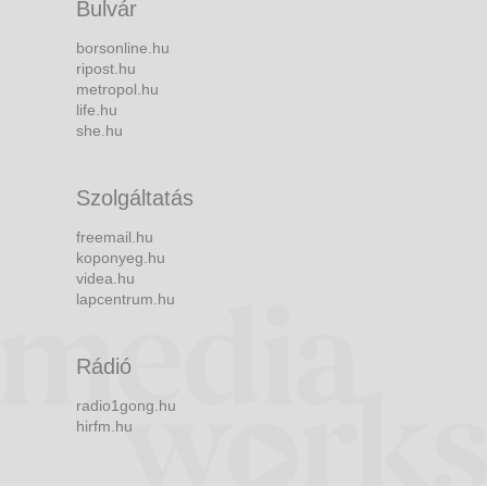
Bulvár
borsonline.hu
ripost.hu
metropol.hu
life.hu
she.hu
Szolgáltatás
freemail.hu
koponyeg.hu
videa.hu
lapcentrum.hu
Rádió
radio1gong.hu
hirfm.hu