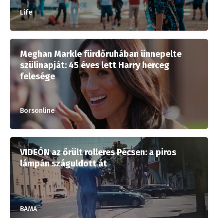
Life
Meghan Markle fürdőruhában ünnepelte
szülinapját: 45 éves lett Harry herceg
felesége
Borsonline
VIDEÓN az őrült rolleres Pécsen: a piros
lámpán száguldott át
BAMA