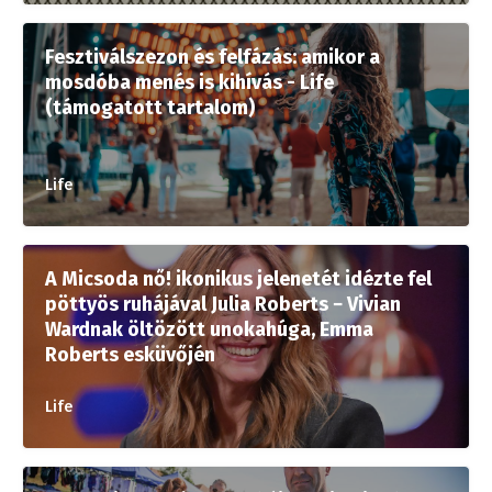
Fesztiválszezon és felfázás: amikor a
mosdóba menés is kihívás - Life
(támogatott tartalom)
Life
A Micsoda nő! ikonikus jelenetét idézte fel
pöttyös ruhájával Julia Roberts − Vivian
Wardnak öltözött unokahúga, Emma
Roberts esküvőjén
Life