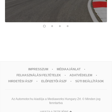
IMPRESSZUM
MÉDIAAJÁNLAT
FELHASZNÁLÁSI FELTÉTELEK
ADATVÉDELEM
HIRDETÉSI ÁSZF
ELŐFIZETŐI ÁSZF
SÜTI BEÁLLÍTÁSOK
Az Automotor.hu kiadója a Mediaworks Hungary Zrt. © Minden jog
fenntartva