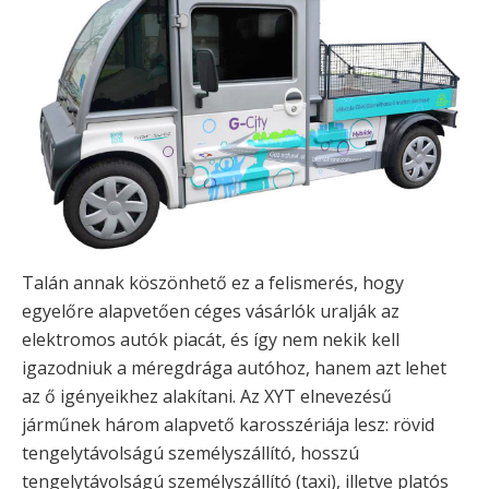
Talán annak köszönhető ez a felismerés, hogy
egyelőre alapvetően céges vásárlók uralják az
elektromos autók piacát, és így nem nekik kell
igazodniuk a méregdrága autóhoz, hanem azt lehet
az ő igényeikhez alakítani. Az XYT elnevezésű
járműnek három alapvető karosszériája lesz: rövid
tengelytávolságú személyszállító, hosszú
tengelytávolságú személyszállító (taxi), illetve platós