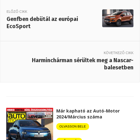
ELŐZŐ CIKK
Genfben debütál az európai
EcoSport
KÖVETKEZŐ CIKK
Harminchárman sérültek meg a Nascar-
balesetben
Már kapható az Autó-Motor
2024/Március száma
OLVASSON BELE