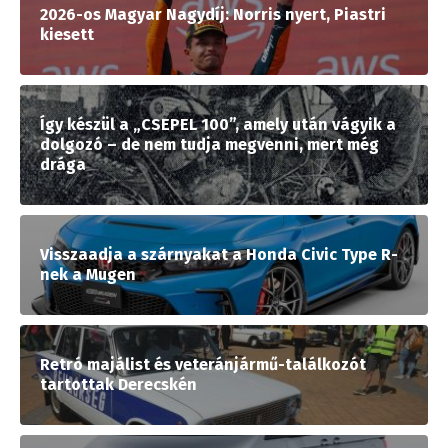
2026-os Magyar Nagydíj: Norris nyert, Piastri
kiesett
Így készül a „CSEPEL 100”, amely után vágyik a
dolgozó – de nem tudja megvenni, mert még
drága
Visszaadja a szárnyakat a Honda Civic Type R-
nek a Mugen
Retró majálist és veteránjármű-találkozót
tartottak Derecskén