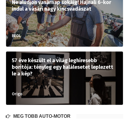
Ne aludjon vasárnap sokáig! Hajnali 6-kor
indul a vásári nagy kincsvadászat
BEOL
57 éve készült el a világ leghíresebb
borítója: tényleg egy halálesetet leplezett
le a kép?
Origo
MÉG TÖBB AUTÓ-MOTOR