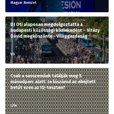
Magyar Nemzet
DJ Oti alaposan megdolgoztatta a
budapesti közösségi közlekedést – Vitézy
Dávid megköszönte - Világgazdaság
VG
Csak a sasszeműek találják meg 5
másodperc alatt: te kiszúrod az elrejtett
betűt ezen az IQ-teszten?
Life