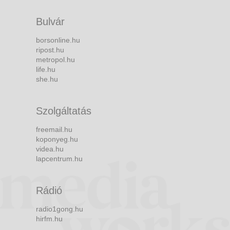
Bulvár
borsonline.hu
ripost.hu
metropol.hu
life.hu
she.hu
Szolgáltatás
freemail.hu
koponyeg.hu
videa.hu
lapcentrum.hu
Rádió
radio1gong.hu
hirfm.hu