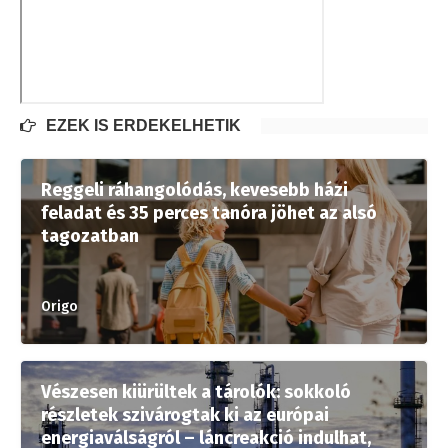
EZEK IS ÉRDEKELHETIK
Reggeli ráhangolódás, kevesebb házi
feladat és 35 perces tanóra jöhet az alsó
tagozatban
Origo
Vészesen kiürültek a tárolók: sokkoló
részletek szivárogtak ki az európai
energiaválságról – láncreakció indulhat,