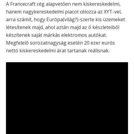
A Francecraft cég alapvetően nem kiskereskedelmi,
hanem nagykereskedelmi piacot célozza az XYT-vel,
arra számít, hogy Európa(világ?)-szerte kis üzemeket
létesítenek majd, ahol aztán majd az ő készleteiből
készítenek saját márkás elektromos autókat.
Megfelelő sorozatnagyság esetén 20 ezer eurós
nettó kiskereskedelmi árat tartanak reálisnak.