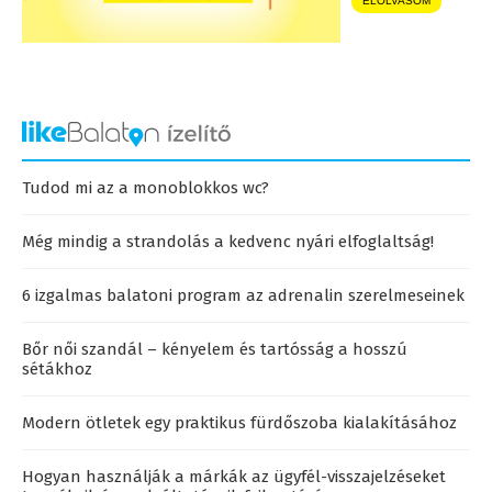
ELOLVASOM
Tudod mi az a monoblokkos wc?
Még mindig a strandolás a kedvenc nyári elfoglaltság!
6 izgalmas balatoni program az adrenalin szerelmeseinek
Bőr női szandál – kényelem és tartósság a hosszú
sétákhoz
Modern ötletek egy praktikus fürdőszoba kialakításához
Hogyan használják a márkák az ügyfél-visszajelzéseket