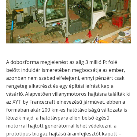
A dobozforma megjelenést az alig 3 millió Ft fölé
belőtt indulóár ismeretében megbocsátja az ember,
azonban nem szabad elfelejteni, ennyi pénzért csak
rengeteg alkatrészt és egy építési leírást kap a
vásárló. Alapvetően villanymotoros hajtásra találták ki
az XYT by Francecraft elnevezésű járművet, ebben a
formában akár 200 km-es hatótávolságú változata is
létezik majd, a hatótávpara ellen belső égésű
motorral hajtott generátorral lehet védekezni, a
prototípus biogáz hajtású áramfejlesztőt kapott –