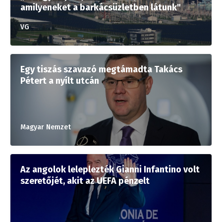
amilyeneket a barkácsüzletben látunk"
VG
Egy tiszás szavazó megtámadta Takács
Pétert a nyílt utcán
Magyar Nemzet
Az angolok leleplezték Gianni Infantino volt
szeretőjét, akit az UEFA pénzelt