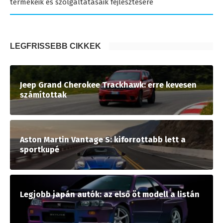
termékeik és szolgáltatásaik fejlesztésére
LEGFRISSEBB CIKKEK
Jeep Grand Cherokee Trackhawk: erre kevesen
számítottak
Aston Martin Vantage S: kiforrottabb lett a
sportkupé
Legjobb japán autók: az első öt modell a listán