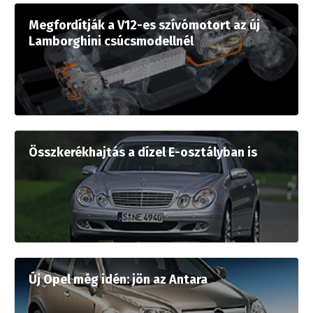
Megfordítják a V12-es szívómotort az új
Lamborghini csúcsmodellnél
Összkerékhajtás a dízel E-osztályban is
Új Opel még idén: jön az Antara