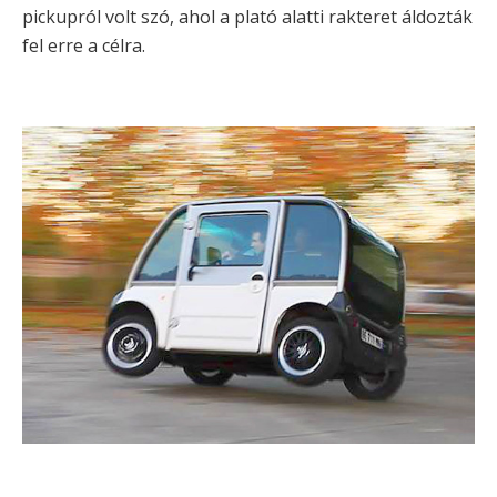
pickupról volt szó, ahol a plató alatti rakteret áldozták
fel erre a célra.