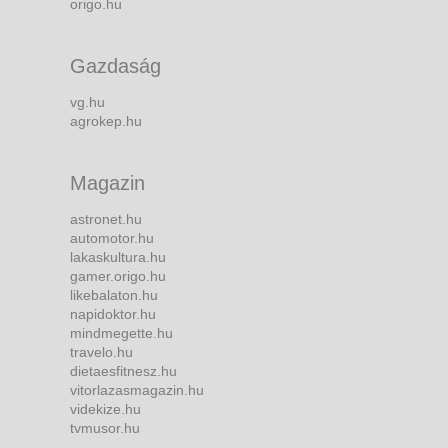
origo.hu
Gazdaság
vg.hu
agrokep.hu
Magazin
astronet.hu
automotor.hu
lakaskultura.hu
gamer.origo.hu
likebalaton.hu
napidoktor.hu
mindmegette.hu
travelo.hu
dietaesfitnesz.hu
vitorlazasmagazin.hu
videkize.hu
tvmusor.hu