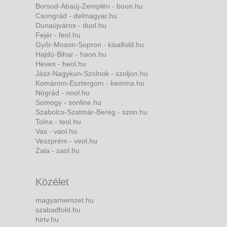
Borsod-Abaúj-Zemplén - boon.hu
Csongrád - delmagyar.hu
Dunaújváros - duol.hu
Fejér - feol.hu
Győr-Moson-Sopron - kisalfold.hu
Hajdú-Bihar - haon.hu
Heves - heol.hu
Jász-Nagykun-Szolnok - szoljon.hu
Komárom-Esztergom - kemma.hu
Nógrád - nool.hu
Somogy - sonline.hu
Szabolcs-Szatmár-Bereg - szon.hu
Tolna - teol.hu
Vas - vaol.hu
Veszprém - veol.hu
Zala - zaol.hu
Közélet
magyarnemzet.hu
szabadfold.hu
hirtv.hu