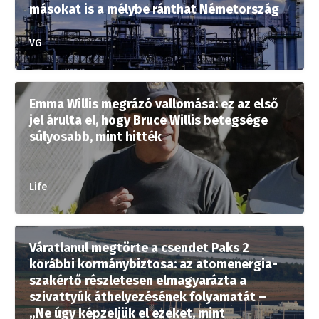
másokat is a mélybe ránthat Németország
VG
Emma Willis megrázó vallomása: ez az első
jel árulta el, hogy Bruce Willis betegsége
súlyosabb, mint hitték
Life
Váratlanul megtörte a csendet Paks 2
korábbi kormánybiztosa: az atomenergia-
szakértő részletesen elmagyarázta a
szivattyúk áthelyezésének folyamatát –
„Ne úgy képzeljük el ezeket, mint