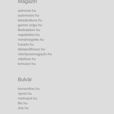
Magazin
astronet.hu
automotor.hu
lakaskultura.hu
gamer.origo.hu
likebalaton.hu
napidoktor.hu
mindmegette.hu
travelo.hu
dietaesfitnesz.hu
vitorlazasmagazin.hu
videkize.hu
tvmusor.hu
Bulvár
borsonline.hu
ripost.hu
metropol.hu
life.hu
she.hu