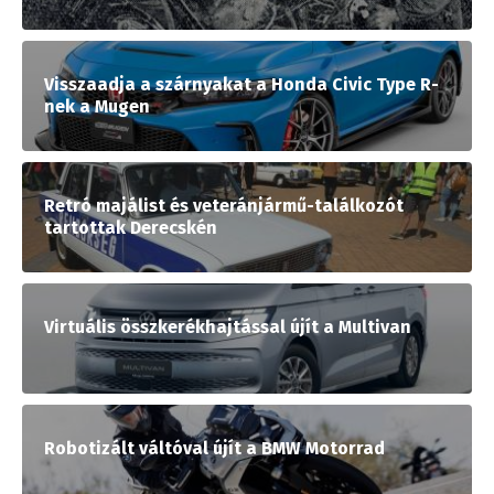
Visszaadja a szárnyakat a Honda Civic Type R-
nek a Mugen
Retró majálist és veteránjármű-találkozót
tartottak Derecskén
Virtuális összkerékhajtással újít a Multivan
Robotizált váltóval újít a BMW Motorrad