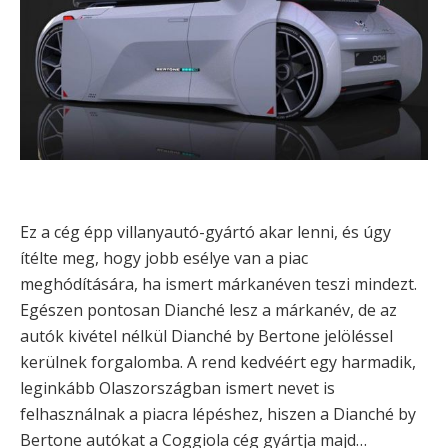
Ez a cég épp villanyautó-gyártó akar lenni, és úgy
ítélte meg, hogy jobb esélye van a piac
meghódítására, ha ismert márkanéven teszi mindezt.
Egészen pontosan Dianché lesz a márkanév, de az
autók kivétel nélkül Dianché by Bertone jelöléssel
kerülnek forgalomba. A rend kedvéért egy harmadik,
leginkább Olaszországban ismert nevet is
felhasználnak a piacra lépéshez, hiszen a Dianché by
Bertone autókat a Coggiola cég gyártja majd…