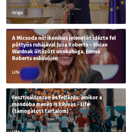
Origo
A Micsoda nő! ikonikus jelenetét idézte fel
pöttyös ruhájával Julia Roberts − Vivian
Wardnak öltözött unokahúga, Emma
Roberts esküvőjén
Life
Fesztiválszezon és felfázás: amikor a
mosdóba menés is kihívás - Life
(támogatott tartalom)
Life