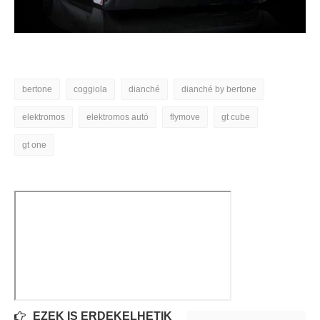
bertone
coggiola
dianché
dianché by bertone
elektromos
elektromos autó
flymove
gt cube
gt one
EZEK IS ÉRDEKELHETIK