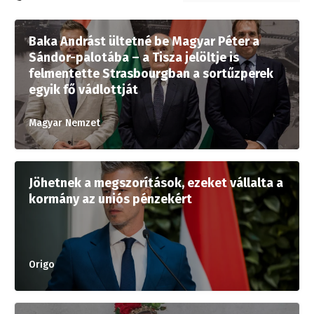
Baka Andrást ültetné be Magyar Péter a
Sándor-palotába – a Tisza jelöltje is
felmentette Strasbourgban a sortűzperek
egyik fő vádlottját
Magyar Nemzet
Jöhetnek a megszorítások, ezeket vállalta a
kormány az uniós pénzekért
Origo