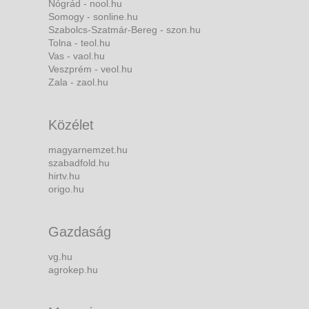
Nógrád - nool.hu
Somogy - sonline.hu
Szabolcs-Szatmár-Bereg - szon.hu
Tolna - teol.hu
Vas - vaol.hu
Veszprém - veol.hu
Zala - zaol.hu
Közélet
magyarnemzet.hu
szabadfold.hu
hirtv.hu
origo.hu
Gazdaság
vg.hu
agrokep.hu