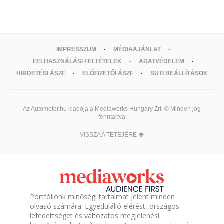
IMPRESSZUM
MÉDIAAJÁNLAT
FELHASZNÁLÁSI FELTÉTELEK
ADATVÉDELEM
HIRDETÉSI ÁSZF
ELŐFIZETŐI ÁSZF
SÜTI BEÁLLÍTÁSOK
Az Automotor.hu kiadója a Mediaworks Hungary Zrt. © Minden jog
fenntartva
VISSZA A TETEJÉRE
Portfóliónk minőségi tartalmat jelent minden
olvasó számára. Egyedülálló elérést, országos
lefedettséget és változatos megjelenési