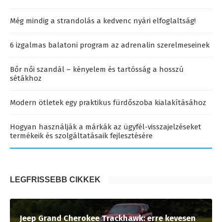
Még mindig a strandolás a kedvenc nyári elfoglaltság!
6 izgalmas balatoni program az adrenalin szerelmeseinek
Bőr női szandál – kényelem és tartósság a hosszú
sétákhoz
Modern ötletek egy praktikus fürdőszoba kialakításához
Hogyan használják a márkák az ügyfél-visszajelzéseket
termékeik és szolgáltatásaik fejlesztésére
LEGFRISSEBB CIKKEK
Jeep Grand Cherokee Trackhawk: erre kevesen