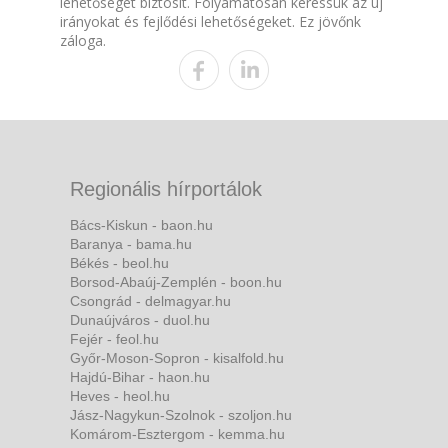
lehetőséget biztosít. Folyamatosan keressük az új
irányokat és fejlődési lehetőségeket. Ez jövőnk
záloga.
Regionális hírportálok
Bács-Kiskun - baon.hu
Baranya - bama.hu
Békés - beol.hu
Borsod-Abaúj-Zemplén - boon.hu
Csongrád - delmagyar.hu
Dunaújváros - duol.hu
Fejér - feol.hu
Győr-Moson-Sopron - kisalfold.hu
Hajdú-Bihar - haon.hu
Heves - heol.hu
Jász-Nagykun-Szolnok - szoljon.hu
Komárom-Esztergom - kemma.hu