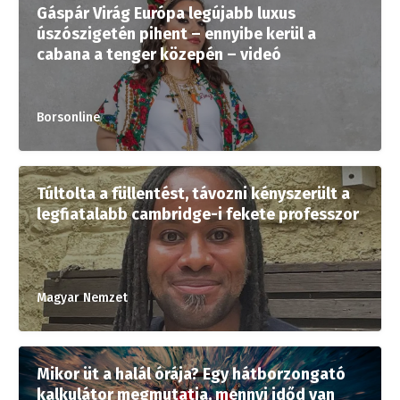
Gáspár Virág Európa legújabb luxus
úszószigetén pihent – ennyibe kerül a
cabana a tenger közepén – videó
Borsonline
Túltolta a füllentést, távozni kényszerült a
legfiatalabb cambridge-i fekete professzor
Magyar Nemzet
Mikor üt a halál órája? Egy hátborzongató
kalkulátor megmutatja, mennyi időd van