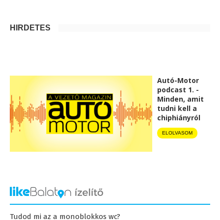
HIRDETÉS
Autó-Motor
podcast 1. -
Minden, amit
tudni kell a
chiphiányról
ELOLVASOM
Tudod mi az a monoblokkos wc?