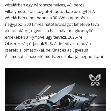
vételárban egy háromszemélyes, 48 lóerős
villanymotorral mozgatott autót kap az ügyfél. A
vételárban nincs benne a 30 kWh kapacitású,
nagyjából 200 km-es hatótávolságot lehetővé tevő
akkumulátor, ugyanis a használat megkönnyítése
érdekében a Flymove úgy tervezi, 2025-re
Olaszország útjainak 94%-át lefedi akkumulátor-
cserélő állomásokkal, de Kínát és az Egyesült
Államokat is hasonló módszerrel akarja meghódítani.