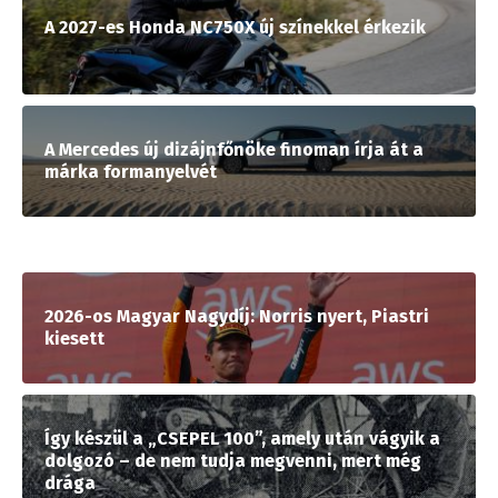
A 2027-es Honda NC750X új színekkel érkezik
A Mercedes új dizájnfőnöke finoman írja át a
márka formanyelvét
2026-os Magyar Nagydíj: Norris nyert, Piastri
kiesett
Így készül a „CSEPEL 100”, amely után vágyik a
dolgozó – de nem tudja megvenni, mert még
drága