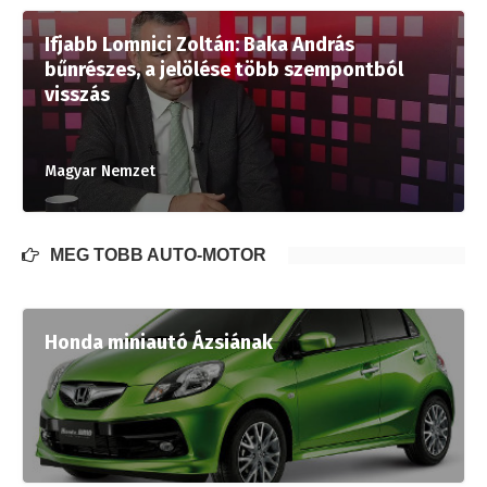
Ifjabb Lomnici Zoltán: Baka András
bűnrészes, a jelölése több szempontból
visszás
Magyar Nemzet
MÉG TÖBB AUTÓ-MOTOR
Honda miniautó Ázsiának