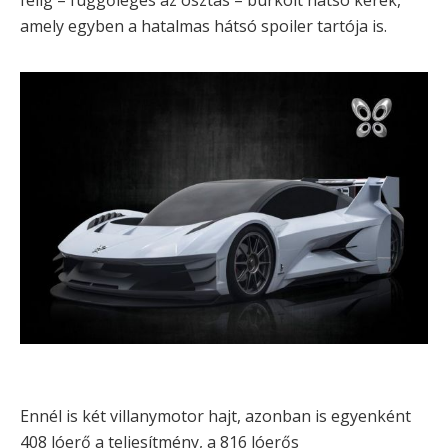
félig – függőleges az osztás – burkolt hátsó kerék,
amely egyben a hatalmas hátsó spoiler tartója is.
Ennél is két villanymotor hajt, azonban is egyenként
408 lóerő a teljesítmény, a 816 lóerős