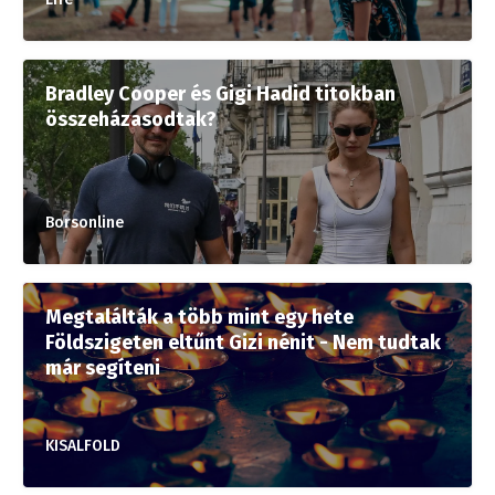
Bradley Cooper és Gigi Hadid titokban
összeházasodtak?
Borsonline
Megtalálták a több mint egy hete
Földszigeten eltűnt Gizi nénit - Nem tudtak
már segíteni
KISALFOLD