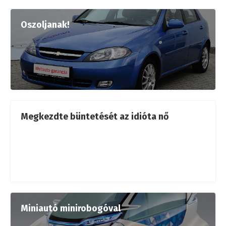
Oszoljanak!
Megkezdte büntetését az idióta nő
Miniautó minirobogóval