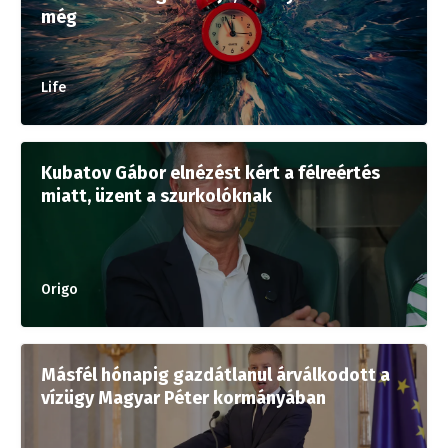
még
Life
Kubatov Gábor elnézést kért a félreértés
miatt, üzent a szurkolóknak
Origo
Másfél hónapig gazdátlanul árválkodott a
vízügy Magyar Péter kormányában