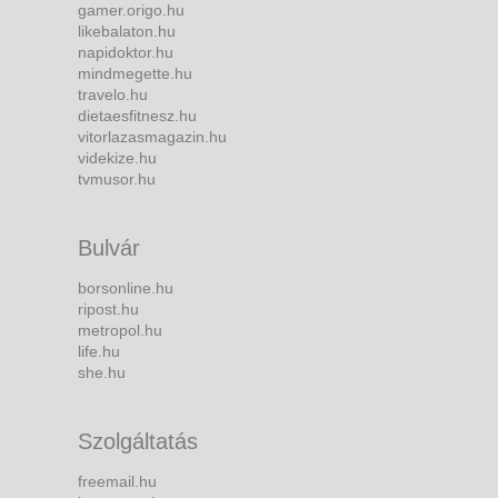
gamer.origo.hu
likebalaton.hu
napidoktor.hu
mindmegette.hu
travelo.hu
dietaesfitnesz.hu
vitorlazasmagazin.hu
videkize.hu
tvmusor.hu
Bulvár
borsonline.hu
ripost.hu
metropol.hu
life.hu
she.hu
Szolgáltatás
freemail.hu