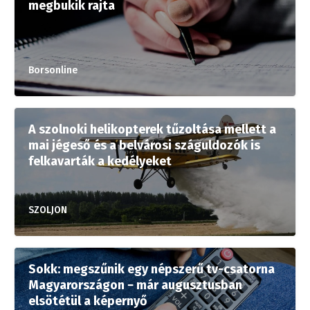
megbukik rajta
Borsonline
A szolnoki helikopterek tűzoltása mellett a
mai jégeső és a belvárosi száguldozók is
felkavarták a kedélyeket
SZOLJON
Sokk: megszűnik egy népszerű tv-csatorna
Magyarországon − már augusztusban
elsötétül a képernyő