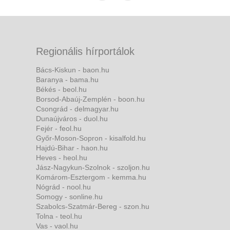
Regionális hírportálok
Bács-Kiskun - baon.hu
Baranya - bama.hu
Békés - beol.hu
Borsod-Abaúj-Zemplén - boon.hu
Csongrád - delmagyar.hu
Dunaújváros - duol.hu
Fejér - feol.hu
Győr-Moson-Sopron - kisalfold.hu
Hajdú-Bihar - haon.hu
Heves - heol.hu
Jász-Nagykun-Szolnok - szoljon.hu
Komárom-Esztergom - kemma.hu
Nógrád - nool.hu
Somogy - sonline.hu
Szabolcs-Szatmár-Bereg - szon.hu
Tolna - teol.hu
Vas - vaol.hu