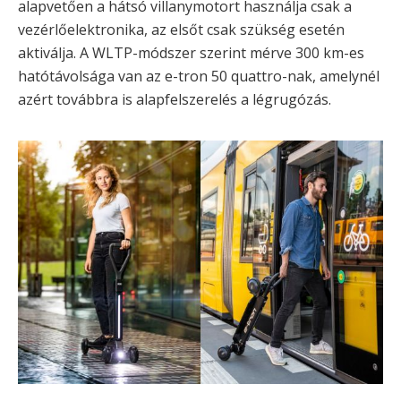
alapvetően a hátsó villanymotort használja csak a
vezérlőelektronika, az elsőt csak szükség esetén
aktiválja. A WLTP-módszer szerint mérve 300 km-es
hatótávolsága van az e-tron 50 quattro-nak, amelynél
azért továbbra is alapfelszerelés a légrugózás.