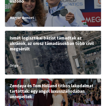
úszónő
Magyar Nemzet
Ismét logisztikai bázist támadtak az
ukránok, az orosz támadásokban több civil
megsérült
Origo
Zendaya és Tom Holland titkos lakodalmat
tartottak: egy angol luxusszállodában
ünnepeltek