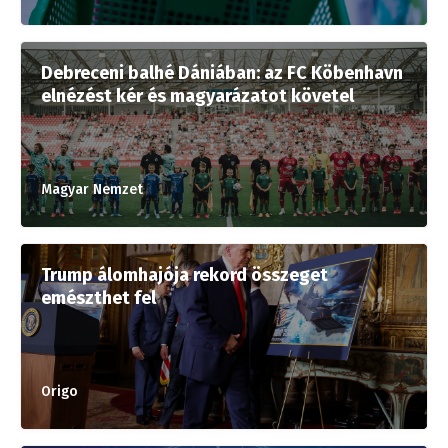
Debreceni balhé Dániában: az FC Köbenhavn
elnézést kér és magyarázatot követel
Magyar Nemzet
Trump álomhajója rekord összeget
emészthet fel
Origo