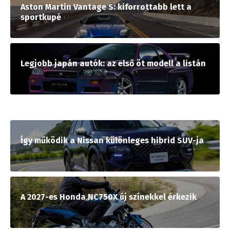
Aston Martin Vantage S: kiforrottabb lett a
sportkupé
Legjobb japán autók: az első öt modell a listán
Így működik a Nissan különleges hibrid SUV-ja
A 2027-es Honda NC750X új színekkel érkezik