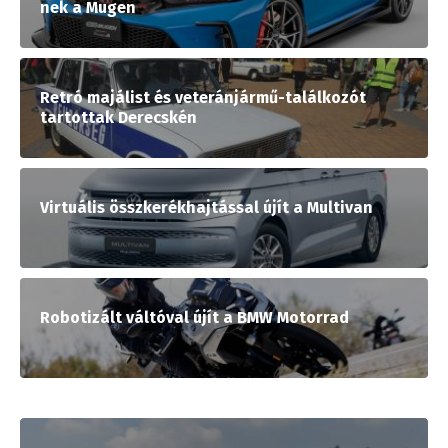
nek a Mugen
Retró majálist és veteránjármű-találkozót
tartottak Derecskén
Virtuális összkerékhajtással újít a Multivan
Robotizált váltóval újít a BMW Motorrad