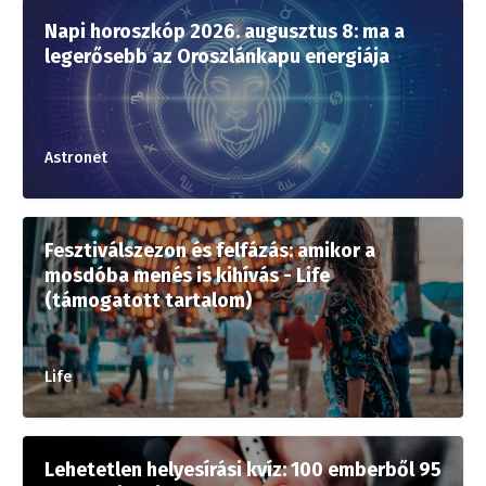
Napi horoszkóp 2026. augusztus 8: ma a
legerősebb az Oroszlánkapu energiája
Astronet
Fesztiválszezon és felfázás: amikor a
mosdóba menés is kihívás - Life
(támogatott tartalom)
Life
Lehetetlen helyesírási kvíz: 100 emberből 95