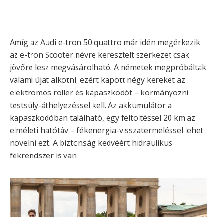
Amíg az Audi e-tron 50 quattro már idén megérkezik,
az e-tron Scooter névre keresztelt szerkezet csak
jövőre lesz megvásárolható. A németek megpróbáltak
valami újat alkotni, ezért kapott négy kereket az
elektromos roller és kapaszkodót – kormányozni
testsúly-áthelyezéssel kell. Az akkumulátor a
kapaszkodóban található, egy feltöltéssel 20 km az
elméleti hatótáv – fékenergia-visszatermeléssel lehet
növelni ezt. A biztonság kedvéért hidraulikus
fékrendszer is van.