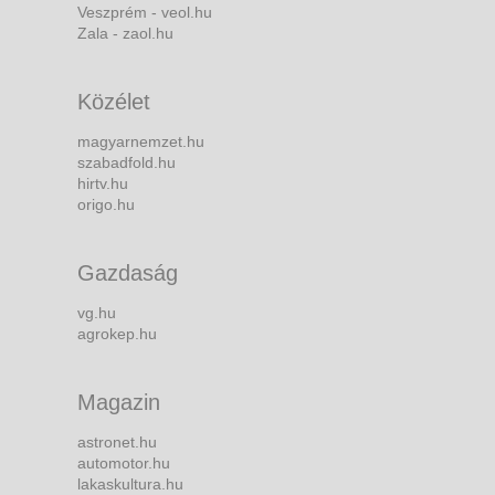
Veszprém - veol.hu
Zala - zaol.hu
Közélet
magyarnemzet.hu
szabadfold.hu
hirtv.hu
origo.hu
Gazdaság
vg.hu
agrokep.hu
Magazin
astronet.hu
automotor.hu
lakaskultura.hu