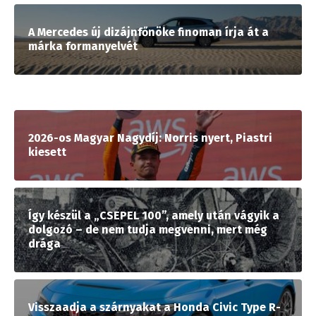
A Mercedes új dizájnfőnöke finoman írja át a
márka formanyelvét
2026-os Magyar Nagydíj: Norris nyert, Piastri
kiesett
Így készül a „CSEPEL 100”, amely után vágyik a
dolgozó – de nem tudja megvenni, mert még
drága
Visszaadja a szárnyakat a Honda Civic Type R-