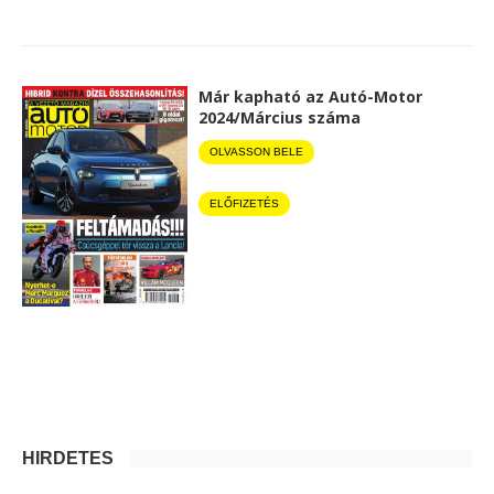
Már kapható az Autó-Motor
2024/Március száma
OLVASSON BELE
ELŐFIZETÉS
HIRDETÉS