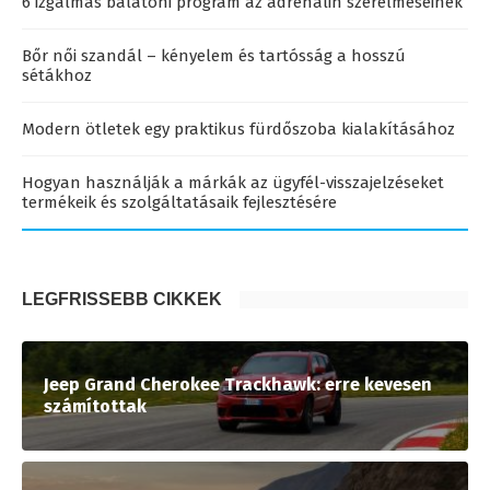
6 izgalmas balatoni program az adrenalin szerelmeseinek
Bőr női szandál – kényelem és tartósság a hosszú
sétákhoz
Modern ötletek egy praktikus fürdőszoba kialakításához
Hogyan használják a márkák az ügyfél-visszajelzéseket
termékeik és szolgáltatásaik fejlesztésére
LEGFRISSEBB CIKKEK
Jeep Grand Cherokee Trackhawk: erre kevesen
számítottak