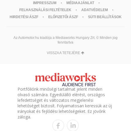
IMPRESSZUM
MÉDIAAJÁNLAT
FELHASZNÁLÁSI FELTÉTELEK
ADATVÉDELEM
HIRDETÉSI ÁSZF
ELŐFIZETŐI ÁSZF
SÜTI BEÁLLÍTÁSOK
Az Automotor.hu kiadója a Mediaworks Hungary Zrt. © Minden jog
fenntartva
VISSZA A TETEJÉRE
Portfóliónk minőségi tartalmat jelent minden
olvasó számára. Egyedülálló elérést, országos
lefedettséget és változatos megjelenési
lehetőséget biztosít. Folyamatosan keressük az új
irányokat és fejlődési lehetőségeket. Ez jövőnk
záloga.