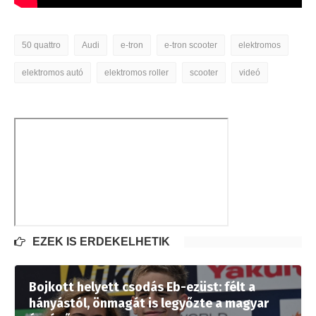
50 quattro
Audi
e-tron
e-tron scooter
elektromos
elektromos autó
elektromos roller
scooter
videó
EZEK IS ÉRDEKELHETIK
Bojkott helyett csodás Eb-ezüst: félt a
hányástól, önmagát is legyőzte a magyar