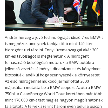
András herceg a jövő technológiáját idéző 7-es BMW-t
is megnézte, amelynek tankja több mint 140 liter
hidrogént tud tárolni. Ennyi üzemanyaggal akár 300
km-es távolságot is megtehetünk. A hidrogént
felhasználó belsőégésű motorok a BMW autókra
jellemző vezetési élményt, dinamizmust és kényelmet
biztosítják, anélkül hogy szennyeznék a környezetet.
Az első hidrogénnel működő járműflottát 2000
májusában mutatta be a BMW csoport. Azóta a BMW
750hL a CleanEnergy World Tour keretében már több
mint 170.000 km-t tett meg és nagyon megbízhatónak
találtatott. A tervek szerint három éven belül a piacon