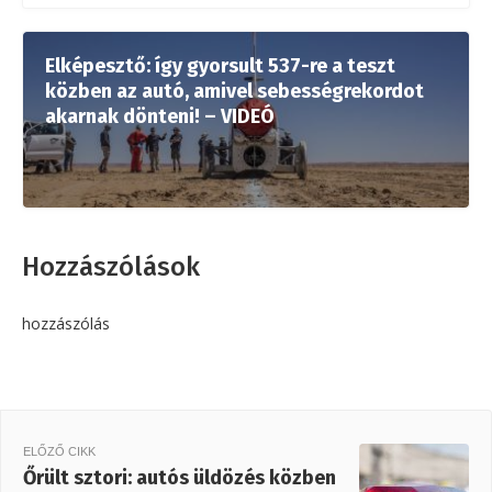
Elképesztő: így gyorsult 537-re a teszt
közben az autó, amivel sebességrekordot
akarnak dönteni! – VIDEÓ
Hozzászólások
hozzászólás
ELŐZŐ CIKK
Őrült sztori: autós üldözés közben