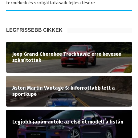
termékeik és szolgáltatásaik fejlesztésére
LEGFRISSEBB CIKKEK
Jeep Grand Cherokee Trackhawk: erre kevesen
számítottak
Aston Martin Vantage S: kiforrottabb lett a
sportkupé
Legjobb japán autók: az első öt modell a listán