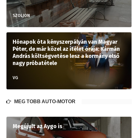
SZOLJON
Hónapok óta kényszerpályán van Magyar
Péter, de már közel az ítélet órája: Kármán
András költségvetése lesz a kormány első
nagy próbatétele
VG
MÉG TÖBB AUTÓ-MOTOR
Megújult az Aygo is