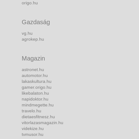
origo.hu
Gazdaság
vg.hu
agrokep.hu
Magazin
astronet.hu
automotor.hu
lakaskultura.hu
gamer.origo.hu
likebalaton.hu
napidoktor.hu
mindmegette.hu
travelo.hu
dietaesfitnesz.hu
vitorlazasmagazin.hu
videkize.hu
tvmusor.hu