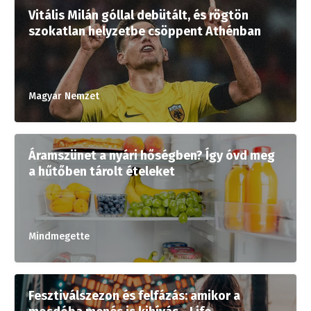
Vitális Milán góllal debütált, és rögtön
szokatlan helyzetbe csöppent Athénban
Magyar Nemzet
Áramszünet a nyári hőségben? Így óvd meg
a hűtőben tárolt ételeket
Mindmegette
Fesztiválszezon és felfázás: amikor a