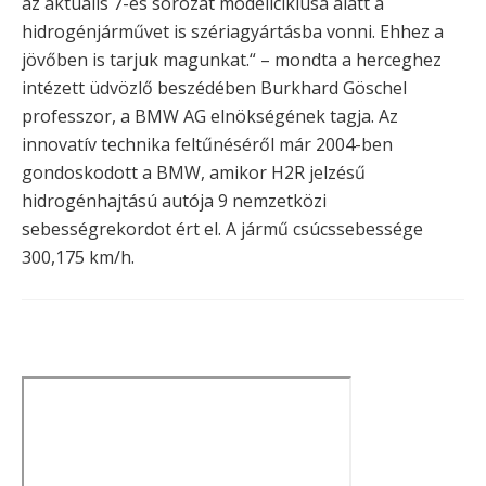
az aktuális 7-es sorozat modellciklusa alatt a
hidrogénjárművet is szériagyártásba vonni. Ehhez a
jövőben is tarjuk magunkat.“ – mondta a herceghez
intézett üdvözlő beszédében Burkhard Göschel
professzor, a BMW AG elnökségének tagja. Az
innovatív technika feltűnéséről már 2004-ben
gondoskodott a BMW, amikor H2R jelzésű
hidrogénhajtású autója 9 nemzetközi
sebességrekordot ért el. A jármű csúcssebessége
300,175 km/h.