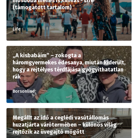
mosdóba menés is kihívás - Life
(támogatott tartalom)
Life
„A kisbabáim” – zokogta a
háromgyermekes édesanya, miután kiderült,
hogy a rejtélyes térdfájása gyógyíthatatlan
rák
Borsonline
Megállt az idő a ceglédi vasútállomás
huzatjárta várótermében – különös világ
rejtőzik az üvegajtó mögött