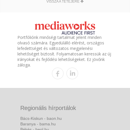
VISSZA A TETEJÉRE
Portfóliónk minőségi tartalmat jelent minden
olvasó számára. Egyedülálló elérést, országos
lefedettséget és változatos megjelenési
lehetőséget biztosít. Folyamatosan keressük az új
irányokat és fejlődési lehetőségeket. Ez jövőnk
záloga.
Regionális hírportálok
Bács-Kiskun - baon.hu
Baranya - bama.hu
Békés - beol.hu