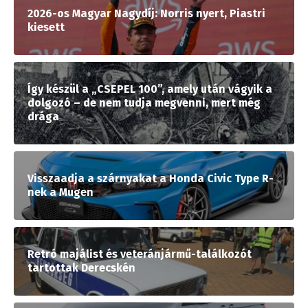
2026-os Magyar Nagydíj: Norris nyert, Piastri
kiesett
Így készül a „CSEPEL 100”, amely után vágyik a
dolgozó – de nem tudja megvenni, mert még
drága
Visszaadja a szárnyakat a Honda Civic Type R-
nek a Mugen
Retró majálist és veteránjármű-találkozót
tartottak Derecskén