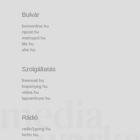
Bulvár
borsonline.hu
ripost.hu
metropol.hu
life.hu
she.hu
Szolgáltatás
freemail.hu
koponyeg.hu
videa.hu
lapcentrum.hu
Rádió
radio1gong.hu
hirfm.hu