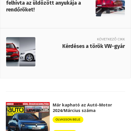
felhívta az üldözött anyukája a
rendőröket!
KÖVETKEZŐ CIKK
Kérdéses a török VW-gyár
Már kapható az Autó-Motor
2024/Március száma
OLVASSON BELE