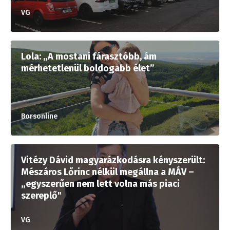
VG
Lola: „A mostani fárasztóbb, ám
mérhetetlenül boldogabb élet”
Borsonline
Vitézy Dávid magyarázkodásra kényszerült:
Mészáros Lőrinc nélkül megállna a MÁV –
„egyszerűen nem lett volna más piaci
szereplő"
VG