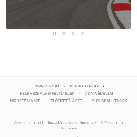
IMPRESSZUM
MÉDIAAJÁNLAT
FELHASZNÁLÁSI FELTÉTELEK
ADATVÉDELEM
HIRDETÉSI ÁSZF
ELŐFIZETŐI ÁSZF
SÜTI BEÁLLÍTÁSOK
Az Automotor.hu kiadója a Mediaworks Hungary Zrt. © Minden jog
fenntartva