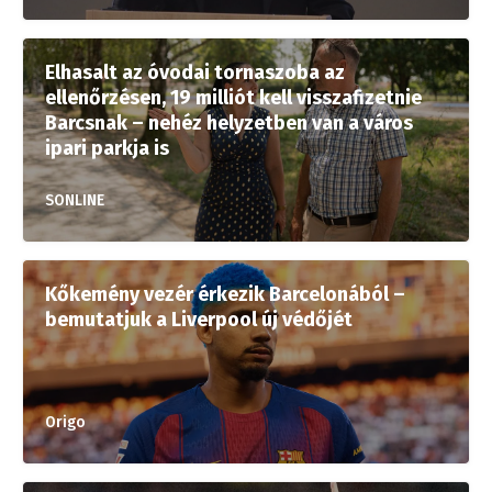
Elhasalt az óvodai tornaszoba az
ellenőrzésen, 19 milliót kell visszafizetnie
Barcsnak – nehéz helyzetben van a város
ipari parkja is
SONLINE
Kőkemény vezér érkezik Barcelonából –
bemutatjuk a Liverpool új védőjét
Origo