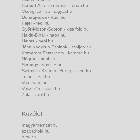
Borsod-Abaúj-Zemplén - boon.hu
Csongrád - delmagyar.hu
Dunaújváros - duol.hu
Fejér - feol.hu
Győr-Moson-Sopron - kisalfold.hu
Hajdú-Bihar - haon.hu
Heves - heol.hu
Jász-Nagykun-Szolnok - szoljon.hu
Komárom-Esztergom - kemma.hu
Nógrád - nool.hu
Somogy - sonline.hu
Szabolcs-Szatmár-Bereg - szon.hu
Tolna - teol.hu
Vas - vaol.hu
Veszprém - veol.hu
Zala - zaol.hu
Közélet
magyarnemzet.hu
szabadfold.hu
hirtv.hu