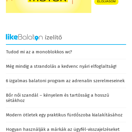
ELOLVASOM
Tudod mi az a monoblokkos wc?
Még mindig a strandolás a kedvenc nyári elfoglaltság!
6 izgalmas balatoni program az adrenalin szerelmeseinek
Bőr női szandál – kényelem és tartósság a hosszú
sétákhoz
Modern ötletek egy praktikus fürdőszoba kialakításához
Hogyan használják a márkák az ügyfél-visszajelzéseket