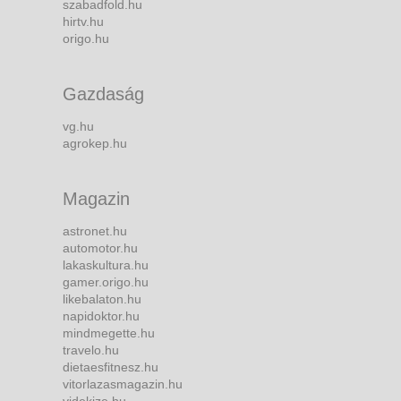
szabadfold.hu
hirtv.hu
origo.hu
Gazdaság
vg.hu
agrokep.hu
Magazin
astronet.hu
automotor.hu
lakaskultura.hu
gamer.origo.hu
likebalaton.hu
napidoktor.hu
mindmegette.hu
travelo.hu
dietaesfitnesz.hu
vitorlazasmagazin.hu
videkize.hu