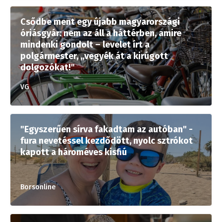
Csődbe ment egy újabb magyarországi
óriásgyár: nem az áll a háttérben, amire
mindenki gondolt – levelet írt a
polgármester, „vegyék át a kirúgott
dolgozókat!"
VG
"Egyszerűen sírva fakadtam az autóban" -
fura nevetéssel kezdődött, nyolc sztrókot
kapott a hároméves kisfiú
Borsonline