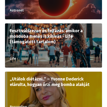
Astronet
Fesztiválszezon és felfázás: amikor a
mosdóba menés is kihívás - Life
(támogatott tartalom)
Life
„Utálok diétázni..” – Yvonne Dederick
elárulta, hogyan őrzi meg bomba alakját
Borsonline