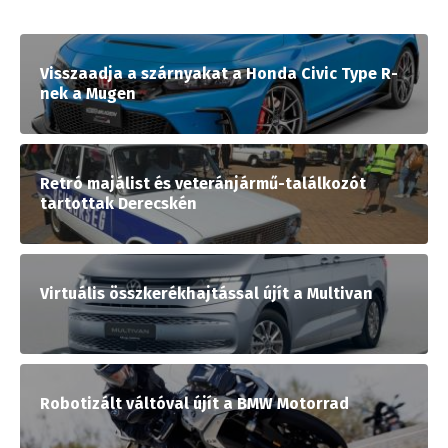
Visszaadja a szárnyakat a Honda Civic Type R-
nek a Mugen
Retró majálist és veteránjármű-találkozót
tartottak Derecskén
Virtuális összkerékhajtással újít a Multivan
Robotizált váltóval újít a BMW Motorrad