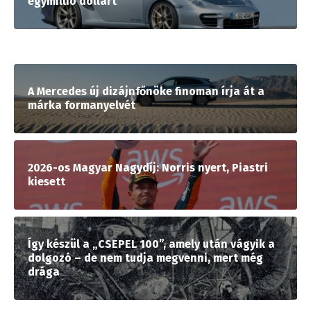
egymillió dollárt
A Mercedes új dizájnfőnöke finoman írja át a
márka formanyelvét
2026-os Magyar Nagydíj: Norris nyert, Piastri
kiesett
Így készül a „CSEPEL 100”, amely után vágyik a
dolgozó – de nem tudja megvenni, mert még
drága