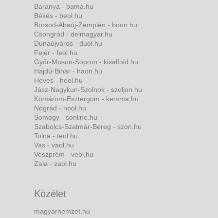
Baranya - bama.hu
Békés - beol.hu
Borsod-Abaúj-Zemplén - boon.hu
Csongrád - delmagyar.hu
Dunaújváros - duol.hu
Fejér - feol.hu
Győr-Moson-Sopron - kisalfold.hu
Hajdú-Bihar - haon.hu
Heves - heol.hu
Jász-Nagykun-Szolnok - szoljon.hu
Komárom-Esztergom - kemma.hu
Nógrád - nool.hu
Somogy - sonline.hu
Szabolcs-Szatmár-Bereg - szon.hu
Tolna - teol.hu
Vas - vaol.hu
Veszprém - veol.hu
Zala - zaol.hu
Közélet
magyarnemzet.hu