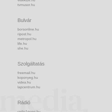
tvmusor.hu
Bulvár
borsonline.hu
ripost.hu
metropol.hu
life.hu
she.hu
Szolgáltatás
freemail.hu
koponyeg.hu
videa.hu
lapcentrum.hu
Rádió
radio1gong.hu