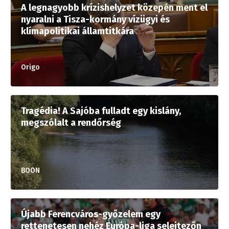
A legnagyobb krízishelyzet közepén ment el
nyaralni a Tisza-kormány vízügyi és
klímapolitikai államtitkára
Origo
Tragédia! A Sajóba fulladt egy kislány,
megszólalt a rendőrség
BOON
Újabb Ferencváros-győzelem egy
rettenetesen nehéz Európa-liga selejtezőn