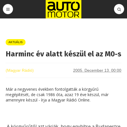
AKTUÁLIS
Harminc év alatt készül el az M0-s
(Magyar Rádió)
2005. December 13. 00:00
Már a negyvenes években fontolgatták a körgyűrű
megépítését, de csak 1986 óta, azaz 19 éve készül, már
amennyire készül - írja a Magyar Rádió Online.
A körgyűrűtől azt várják, hogy enyhítse a Budapestre