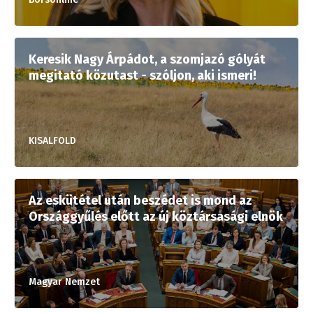
Keresik Nagy Árpádot, a szomjazó gólyát
megitató közutast - szóljon, aki ismeri!
KISALFOLD
Az eskütétel után beszédet is mond az
Országgyűlés előtt az új köztársasági elnök
Magyar Nemzet