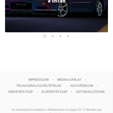
a listán
IMPRESSZUM
MÉDIAAJÁNLAT
FELHASZNÁLÁSI FELTÉTELEK
ADATVÉDELEM
HIRDETÉSI ÁSZF
ELŐFIZETŐI ÁSZF
SÜTI BEÁLLÍTÁSOK
Az Automotor.hu kiadója a Mediaworks Hungary Zrt. © Minden jog