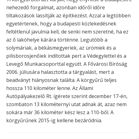
nehezedő forgalmat, azonban időről időre
tiltakozások lassítják az építkezést. Azzal a legtöbben
egyetértenek, hogy a budapesti közlekedésnek
feltétlenül javulnia kell, de senki nem szeretné, ha ez
az ő lakóhelye kárára történne. Legutóbb a
solymáriak, a békásmegyeriek, az ürömiek és a
pilisborosjenőiek indítottak pert a Védegylettel és a
Levegő Munkacsoporttal együtt. A Fővárosi Bíróság
2006. júliusára halasztotta a tárgyalást, mert a
beadványt hiányosnak találta. A körgyűrű teljes
hossza 110 kilométer lenne. Az Állami
Autópályakezelő Rt. ígérete szerint december 17-én,
szombaton 13 kilométernyi utat adnak át, azaz nem
sokára már 36 kilométer kész lesz a 110-ből. A
körgyűrűnek 2015-ig kellene bezáródnia.