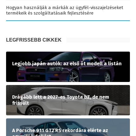
Hogyan használják a márkák az ügyfél-visszajelzéseket
termékeik és szolgáltatásaik fejlesztésére
LEGFRISSEBB CIKKEK
Legjobb japán autók: az első öt modell a listán
Drágább lett a 2027-es Toyota bZ, de nem
frissült
A Porsche 911 GT2 RS rekordára elérte az