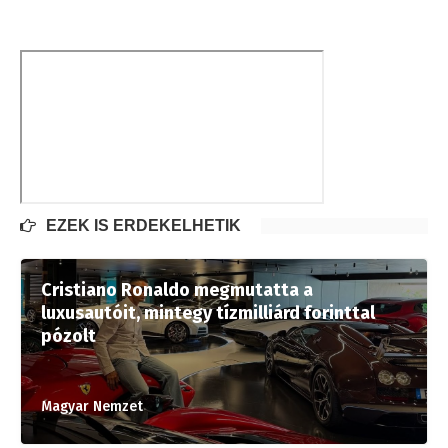
EZEK IS ÉRDEKELHETIK
Cristiano Ronaldo megmutatta a
luxusautóit, mintegy tízmilliárd forinttal
pózolt
Magyar Nemzet