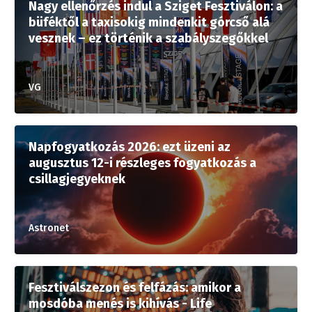
Nagy ellenőrzés indul a Sziget Fesztiválon: a
büféktől a taxisokig mindenkit górcső alá
vesznek – ez történik a szabályszegőkkel
VG
Napfogyatkozás 2026: ezt üzeni az
augusztus 12-i részleges fogyatkozás a
csillagjegyeknek
Astronet
Fesztiválszezon és felfázás: amikor a
mosdóba menés is kihívás - Life