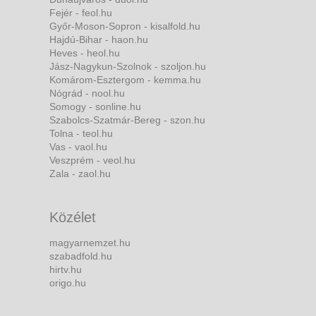
Fejér - feol.hu
Győr-Moson-Sopron - kisalfold.hu
Hajdú-Bihar - haon.hu
Heves - heol.hu
Jász-Nagykun-Szolnok - szoljon.hu
Komárom-Esztergom - kemma.hu
Nógrád - nool.hu
Somogy - sonline.hu
Szabolcs-Szatmár-Bereg - szon.hu
Tolna - teol.hu
Vas - vaol.hu
Veszprém - veol.hu
Zala - zaol.hu
Közélet
magyarnemzet.hu
szabadfold.hu
hirtv.hu
origo.hu