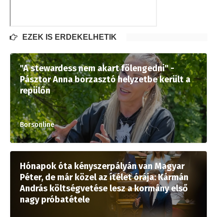
EZEK IS ÉRDEKELHETIK
"A stewardess nem akart fölengedni" -
Pásztor Anna borzasztó helyzetbe került a
repülőn
Borsonline
Hónapok óta kényszerpályán van Magyar
Péter, de már közel az ítélet órája: Kármán
András költségvetése lesz a kormány első
nagy próbatétele