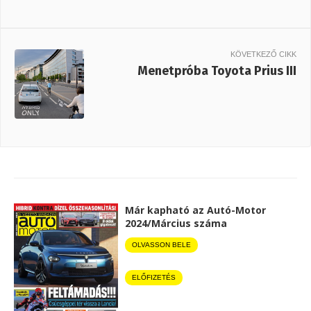
KÖVETKEZŐ CIKK
Menetpróba Toyota Prius III
Már kapható az Autó-Motor
2024/Március száma
OLVASSON BELE
ELŐFIZETÉS