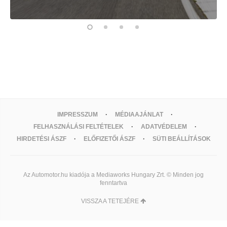
IMPRESSZUM
MÉDIAAJÁNLAT
FELHASZNÁLÁSI FELTÉTELEK
ADATVÉDELEM
HIRDETÉSI ÁSZF
ELŐFIZETŐI ÁSZF
SÜTI BEÁLLÍTÁSOK
Az Automotor.hu kiadója a Mediaworks Hungary Zrt. © Minden jog
fenntartva
VISSZA A TETEJÉRE