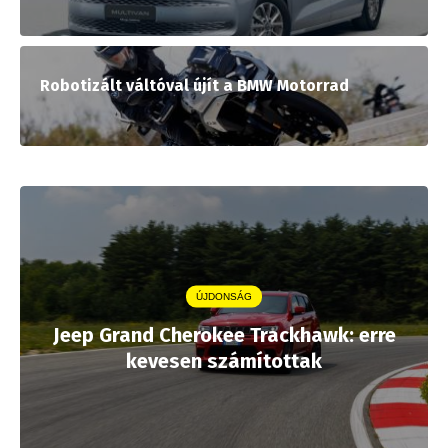
Robotizált váltóval újít a BMW Motorrad
ÚJDONSÁG
Jeep Grand Cherokee Trackhawk: erre
kevesen számítottak