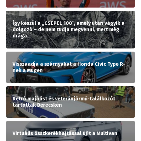
Így készül a „CSEPEL 100”, amely után vágyik a
dolgozó – de nem tudja megvenni, mert még
drága
Visszaadja a szárnyakat a Honda Civic Type R-
nek a Mugen
Retró majálist és veteránjármű-találkozót
tartottak Derecskén
Virtuális összkerékhajtással újít a Multivan