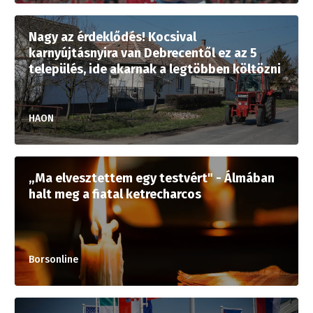
Nagy az érdeklődés! Kocsival
karnyújtásnyira van Debrecentől ez az 5
település, ide akarnak a legtöbben költözni
HAON
„Ma elvesztettem egy testvért" - Álmában
halt meg a fiatal ketrecharcos
Borsonline