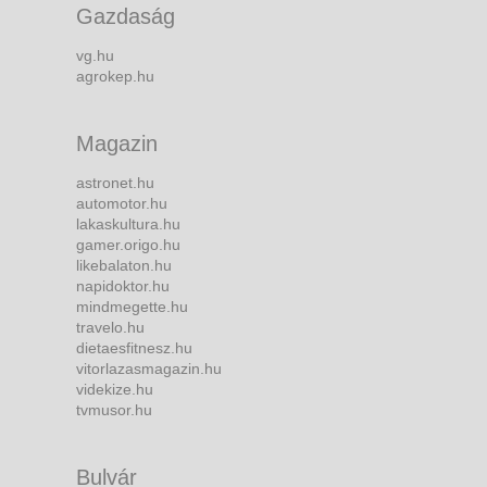
Gazdaság
vg.hu
agrokep.hu
Magazin
astronet.hu
automotor.hu
lakaskultura.hu
gamer.origo.hu
likebalaton.hu
napidoktor.hu
mindmegette.hu
travelo.hu
dietaesfitnesz.hu
vitorlazasmagazin.hu
videkize.hu
tvmusor.hu
Bulvár