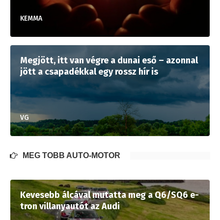
KEMMA
Megjött, itt van végre a dunai eső – azonnal
jött a csapadékkal egy rossz hír is
VG
MÉG TÖBB AUTÓ-MOTOR
Kevesebb álcával mutatta meg a Q6/SQ6 e-
tron villanyautót az Audi