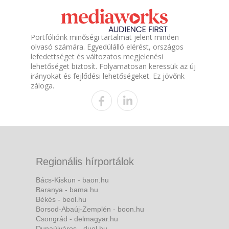
Portfóliónk minőségi tartalmat jelent minden
olvasó számára. Egyedülálló elérést, országos
lefedettséget és változatos megjelenési
lehetőséget biztosít. Folyamatosan keressük az új
irányokat és fejlődési lehetőségeket. Ez jövőnk
záloga.
Regionális hírportálok
Bács-Kiskun - baon.hu
Baranya - bama.hu
Békés - beol.hu
Borsod-Abaúj-Zemplén - boon.hu
Csongrád - delmagyar.hu
Dunaújváros - duol.hu