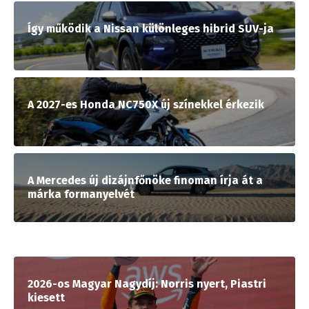
Így működik a Nissan különleges hibrid SUV-ja
A 2027-es Honda NC750X új színekkel érkezik
A Mercedes új dizájnfőnöke finoman írja át a
márka formanyelvét
2026-os Magyar Nagydíj: Norris nyert, Piastri
kiesett