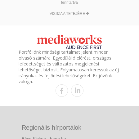
fenntartva
VISSZA A TETEJÉRE
Portfóliónk minőségi tartalmat jelent minden
olvasó számára. Egyedülálló elérést, országos
lefedettséget és változatos megjelenési
lehetőséget biztosít. Folyamatosan keressük az új
irányokat és fejlődési lehetőségeket. Ez jövőnk
záloga.
Regionális hírportálok
Bács-Kiskun - baon.hu