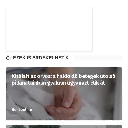
EZEK IS ÉRDEKELHETIK
Kitálalt az orvos: a haldokló betegek utolsó
pillanataikban gyakran ugyanazt élik át
Borsonline