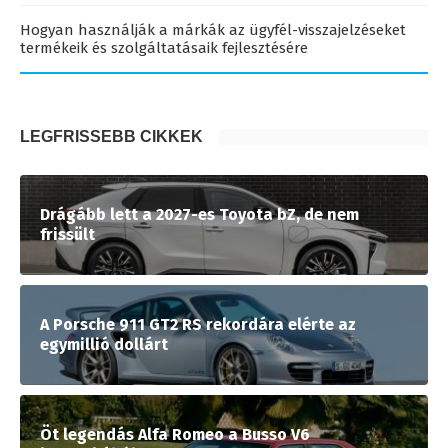
Hogyan használják a márkák az ügyfél-visszajelzéseket
termékeik és szolgáltatásaik fejlesztésére
LEGFRISSEBB CIKKEK
Drágább lett a 2027-es Toyota bZ, de nem
frissült
A Porsche 911 GT2 RS rekordára elérte az
egymillió dollárt
Öt legendás Alfa Romeo a Busso V6