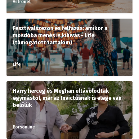
Astronet
Fesztiválszezon és felfázás: amikor a
mosdóba menés is kihívás - Life
(támogatott tartalom)
Life
Harry herceg és Meghan eltávolodtak
egymástól, már az Invictusnak is elege van
belőlük
Borsonline