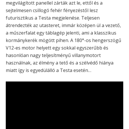
megvilágított panellel zárták azt le, ettől és a
sejtelmesen csillogó fehér fényezéstől lesz
futurisztikus a Testa megjelenése. Teljesen
átrendezték az utasteret, immár középen ül a vezető,
a műszerfalat egy táblagép jelenti, ami a klasszikus
kormánykerék mögött pihen. A 180°-os hengerszögű
V12-es motor helyett egy sokkal egyszerűbb és
hasonlóan nagy teljesítményű villanymotort
használnak, az élmény a tető és a szélvédő hiánya
miatt így is egyedülálló a Testa esetén…