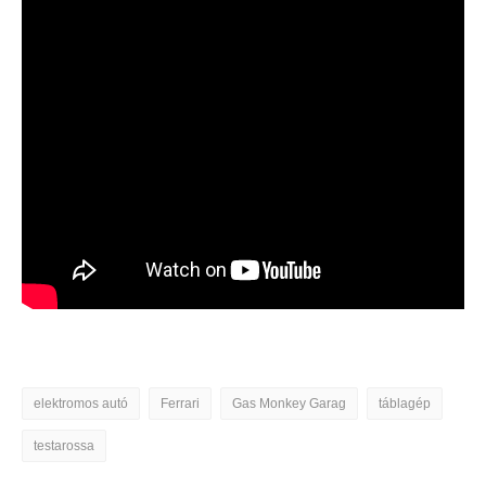
elektromos autó
Ferrari
Gas Monkey Garag
táblagép
testarossa