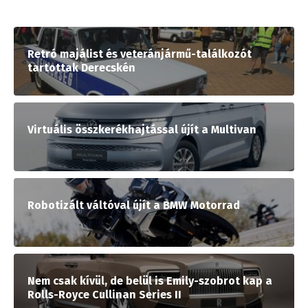
Retró majálist és veteránjármű-találkozót
tartottak Derecskén
Virtuális összkerékhajtással újít a Multivan
Robotizált váltóval újít a BMW Motorrad
Nem csak kívül, de belül is Emily-szobrot kap a
Rolls-Royce Cullinan Series II