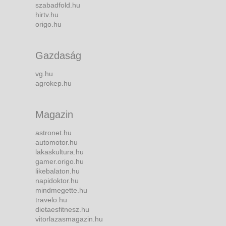
szabadfold.hu
hirtv.hu
origo.hu
Gazdaság
vg.hu
agrokep.hu
Magazin
astronet.hu
automotor.hu
lakaskultura.hu
gamer.origo.hu
likebalaton.hu
napidoktor.hu
mindmegette.hu
travelo.hu
dietaesfitnesz.hu
vitorlazasmagazin.hu