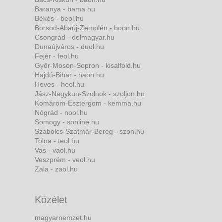
Baranya - bama.hu
Békés - beol.hu
Borsod-Abaúj-Zemplén - boon.hu
Csongrád - delmagyar.hu
Dunaújváros - duol.hu
Fejér - feol.hu
Győr-Moson-Sopron - kisalfold.hu
Hajdú-Bihar - haon.hu
Heves - heol.hu
Jász-Nagykun-Szolnok - szoljon.hu
Komárom-Esztergom - kemma.hu
Nógrád - nool.hu
Somogy - sonline.hu
Szabolcs-Szatmár-Bereg - szon.hu
Tolna - teol.hu
Vas - vaol.hu
Veszprém - veol.hu
Zala - zaol.hu
Közélet
magyarnemzet.hu