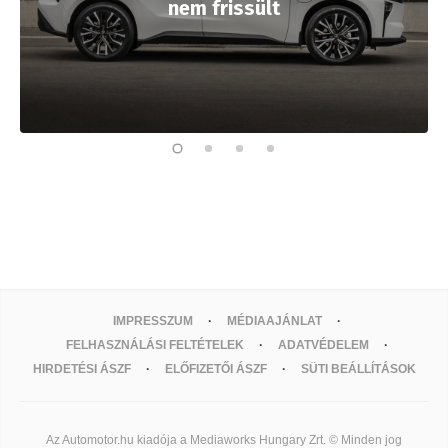
nem frissült
IMPRESSZUM
MÉDIAAJÁNLAT
FELHASZNÁLÁSI FELTÉTELEK
ADATVÉDELEM
HIRDETÉSI ÁSZF
ELŐFIZETŐI ÁSZF
SÜTI BEÁLLÍTÁSOK
Az Automotor.hu kiadója a Mediaworks Hungary Zrt. © Minden jog