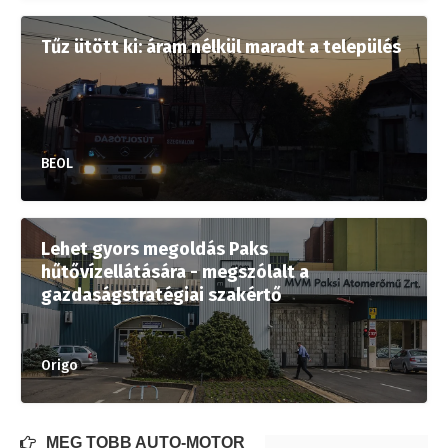
Tűz ütött ki: áram nélkül maradt a település
BEOL
Lehet gyors megoldás Paks
hűtővízellátására - megszólalt a
gazdaságstratégiai szakértő
Origo
MÉG TÖBB AUTÓ-MOTOR