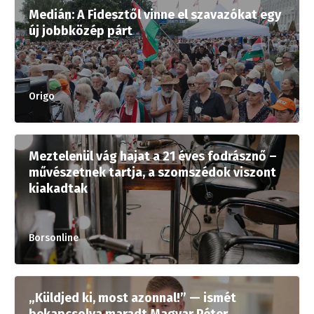
Medián: A Fidesztől vinne el szavazókat egy
új jobbközép párt
Origo
Meztelenül vág hajat a 21 éves fodrásznő –
művészetnek tartja, a szomszédok viszont
kiakadtak
Borsonline
„Küldjed ki, most azonnal!” — ismét