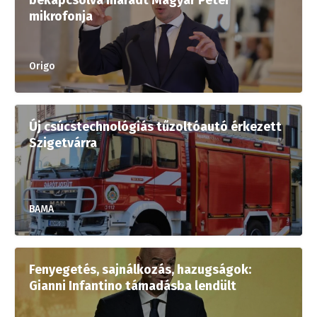
bekapcsolva maradt Magyar Péter
mikrofonja
Origo
Új csúcstechnológiás tűzoltóautó érkezett
Szigetvárra
BAMA
Fenyegetés, sajnálkozás, hazugságok:
Gianni Infantino támadásba lendült